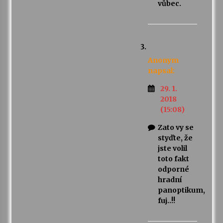
vůbec.
Anonym
napsal:
29. 1.
2018
(15:08)
Zato vy se
styďte, že
jste volil
toto fakt
odporné
hradní
panoptikum,
fuj..!!