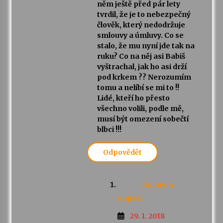
něm ještě před pár lety
tvrdil, že je to nebezpečný
člověk, který nedodržuje
smlouvy a úmluvy. Co se
stalo, že mu nyní jde tak na
ruku? Co na něj asi Babiš
vyštrachal, jak ho asi drží
pod krkem ?? Nerozumím
tomu a nelíbí se mi to !!
Lidé, kteří ho přesto
všechno volili, podle mě,
musí být omezení sobečtí
blbci !!!
Odpovědět
Anonym
napsal:
29. 1. 2018