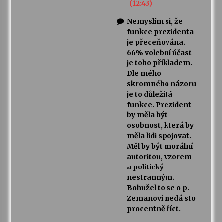
(12:43)
Nemyslím si, že
funkce prezidenta
je přeceňována.
66% volební účast
je toho příkladem.
Dle mého
skromného názoru
je to důležitá
funkce. Prezident
by měla být
osobnost, která by
měla lidi spojovat.
Měl by být morální
autoritou, vzorem
a politický
nestranným.
Bohužel to se o p.
Zemanovi nedá sto
procentně říct.