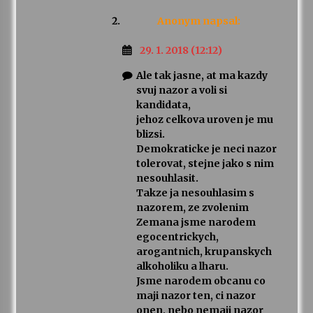
Anonym
napsal:
29. 1. 2018 (12:12)
Ale tak jasne, at ma kazdy
svuj nazor a voli si
kandidata,
jehoz celkova uroven je mu
blizsi.
Demokraticke je neci nazor
tolerovat, stejne jako s nim
nesouhlasit.
Takze ja nesouhlasim s
nazorem, ze zvolenim
Zemana jsme narodem
egocentrickych,
arogantnich, krupanskych
alkoholiku a lharu.
Jsme narodem obcanu co
maji nazor ten, ci nazor
onen, nebo nemaji nazor