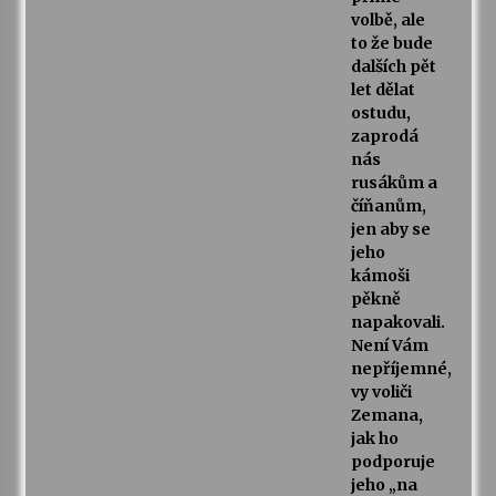
volbě, ale
to že bude
dalších pět
let dělat
ostudu,
zaprodá
nás
rusákům a
číňanům,
jen aby se
jeho
kámoši
pěkně
napakovali.
Není Vám
nepříjemné,
vy voliči
Zemana,
jak ho
podporuje
jeho „na