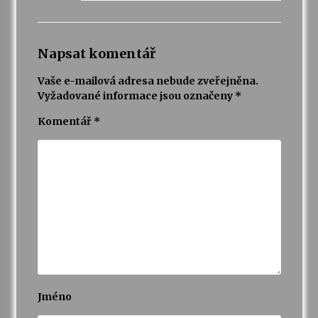
Napsat komentář
Vaše e-mailová adresa nebude zveřejněna.
Vyžadované informace jsou označeny
*
Komentář
*
Jméno