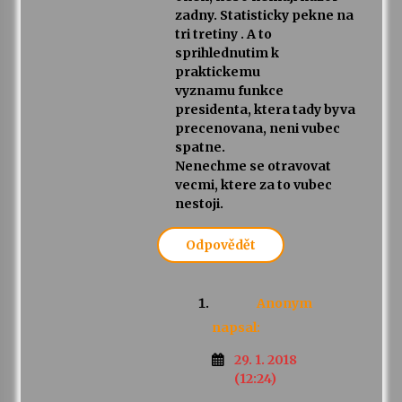
zadny. Statisticky pekne na
tri tretiny . A to
sprihlednutim k
praktickemu
vyznamu funkce
presidenta, ktera tady byva
precenovana, neni vubec
spatne.
Nenechme se otravovat
vecmi, ktere za to vubec
nestoji.
Odpovědět
Anonym
napsal:
29. 1. 2018
(12:24)