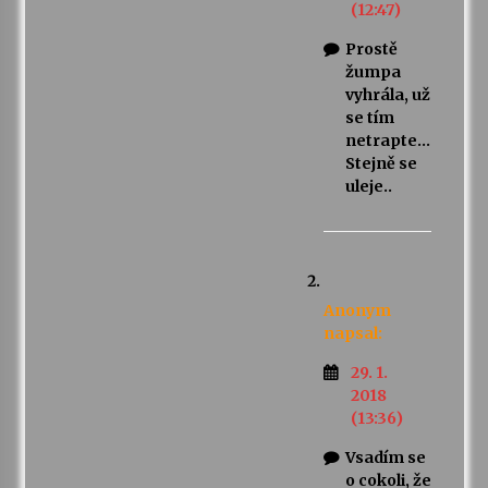
(12:47)
Prostě
žumpa
vyhrála, už
se tím
netrapte…
Stejně se
uleje..
Anonym
napsal:
29. 1.
2018
(13:36)
Vsadím se
o cokoli, že