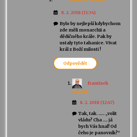
8. 2. 2018 (11:34)
Bylo by nejlepší kdybychom
zde měli monarchii a
dědičného krále. Pak by
ustaly tyto tahanice. Vivat
král z Boží milosti !
Odpovědět
frantisek
napsal:
8. 2. 2018 (12:47)
Tak, tak. ….. „volit
vládu? Cha …. já
bych Vás hnal! Od
čeho je panovník?“