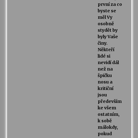
první za co
byste se
měl Vy
osobně
stydět by
byly Vaše
činy.
Někteří
lidé si
nevidí dál
než na
špičku
nosu a
kritiční
jsou
především
ke všem
ostatním,
k sobě
málokdy,
pokud