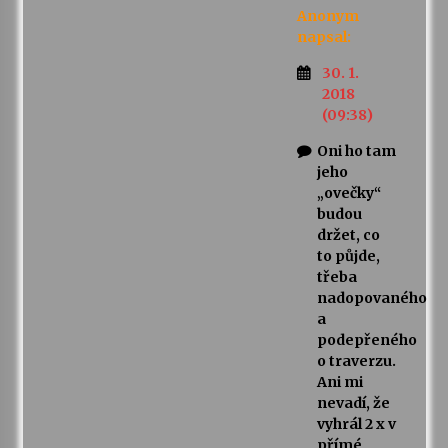
Anonym
napsal:
30. 1.
2018
(09:38)
Oni ho tam
jeho
„ovečky“
budou
držet, co
to půjde,
třeba
nadopovaného
a
podepřeného
o traverzu.
Ani mi
nevadí, že
vyhrál 2 x v
přímé