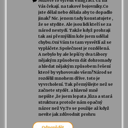
Můžete to vyřešít emigrací. Už na
Vás čekají. na takové bojovníky.Co
jste dělal nebo dělala aby to dopadlo
jinak? Nic. jenom tady konstatujete ,
že se stydite. Ale jsou lidi kteří se za
národ nestydí. Takže když prohraji
tak asi přemýšlím kde jsem udělal
chybu.Oni Vám to tam vysvětlí až se
vypláčete.Společnost je rozdělená.
A nebylo by ale lepší ty dva tábory
nějakým způsobem dát dohromady
a hledat nějakým způsobem řešení
které by vyhovovalo všem?Národ se
rozdělil mnohem dříve. toto je
vyvrcholení. Tak přemýšlejte než se
začnete stydět. a hlavně mně
nepište ,že jsem lopata ,lůza a stará
struktura protože nám opačný
názor než Vy.To se použije až když
nevíte jak zdůvodnit prohru
Odpovědět