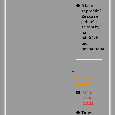
O jaké
zaprodání
Rusku se
jedná? To
že tam byl
na
návštěvě
nic
neznamená.
Anonym
napsal:
30. 1.
2018
(13:22)
To, že