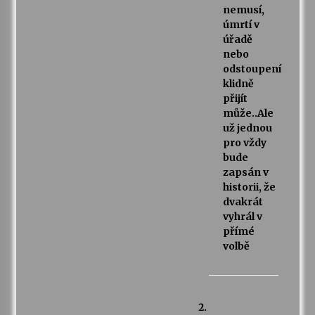
nemusí,
úmrtí v
úřadě
nebo
odstoupení
klidně
přijít
může..Ale
už jednou
pro vždy
bude
zapsán v
historii, že
dvakrát
vyhrál v
přímé
volbě