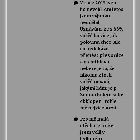
V roce 2013 jsem
ho nevolil. Ani letos
jsem výjimku
neudělal.
Uznávám, že z 66%
voličů ho více jak
polovina chce. Ale
co nedokážu
přenést přes srdce
a co mi hlava
nebere je to, že
nikomu z těch
voličů nevadí,
jakými lidmi je p.
Zeman kolem sebe
obklopen. Tohle
mě nejvíce mrzí.
Pro mě malá
útěcha je to, že
jsem volil v
jedinném