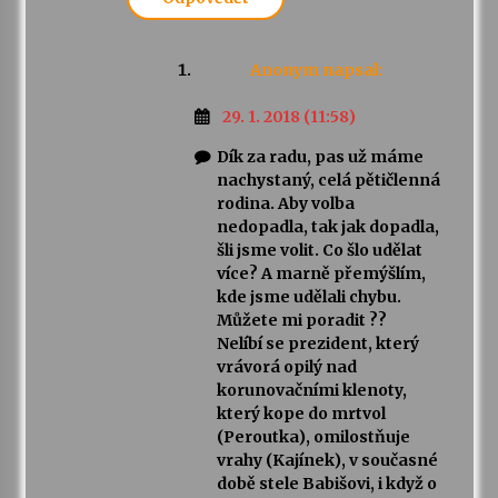
Anonym
napsal:
29. 1. 2018 (11:58)
Dík za radu, pas už máme
nachystaný, celá pětičlenná
rodina. Aby volba
nedopadla, tak jak dopadla,
šli jsme volit. Co šlo udělat
více? A marně přemýšlím,
kde jsme udělali chybu.
Můžete mi poradit ??
Nelíbí se prezident, který
vrávorá opilý nad
korunovačními klenoty,
který kope do mrtvol
(Peroutka), omilostňuje
vrahy (Kajínek), v současné
době stele Babišovi, i když o