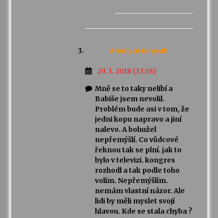
Anonym
napsal:
29. 1. 2018 (13:36)
Mně se to taky nelíbí a
Babiše jsem nevolil.
Problém bude asi v tom, že
jedni kopu napravo a jiní
nalevo. A bohužel
nepřemýšlí. Co vůdcové
řeknou tak se plní. jak to
bylo v televizi. kongres
rozhodl a tak podle toho
volím. Nepřemýšlím.
nemám vlastní názor. Ale
lidi by měli myslet svojí
hlavou. Kde se stala chyba ?