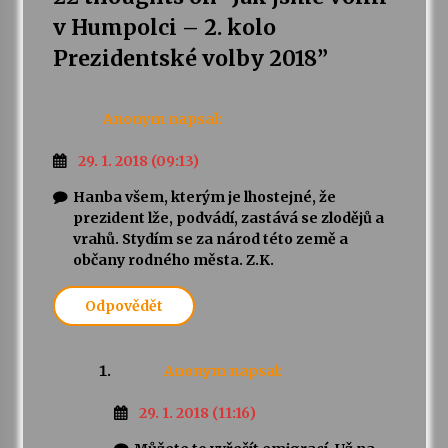
v Humpolci – 2. kolo
Varhanní recitál Michala Novenka v Klášteře
Prezidentské volby 2018
”
Želiv
3. 7. 2026
Anonym
napsal:
Petr Adamec – Malovaný svět
29. 1. 2018 (09:13)
30. 6. 2026
Hanba všem, kterým je lhostejné, že
prezident lže, podvádí, zastává se zlodějů a
vrahů. Stydím se za národ této země a
občany rodného města. Z.K.
Odpovědět
Anonym
napsal:
29. 1. 2018 (11:16)