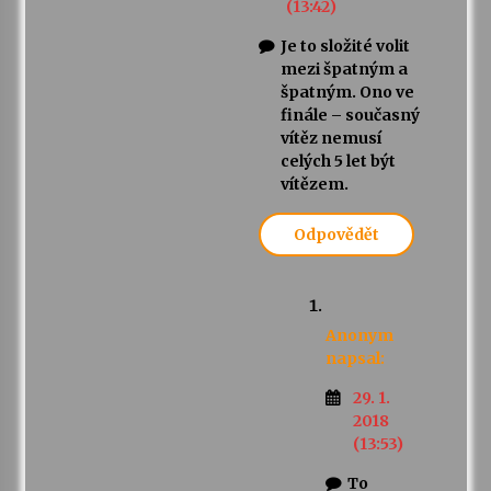
(13:42)
Je to složité volit
mezi špatným a
špatným. Ono ve
finále – současný
vítěz nemusí
celých 5 let být
vítězem.
Odpovědět
Anonym
napsal:
29. 1.
2018
(13:53)
To