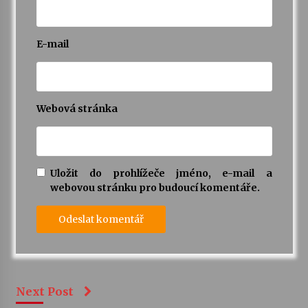
E-mail
Webová stránka
Uložit do prohlížeče jméno, e-mail a
webovou stránku pro budoucí komentáře.
Next Post