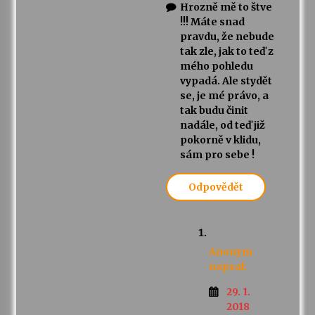
Hrozně mě to štve
!!! Máte snad
pravdu, že nebude
tak zle, jak to teď z
mého pohledu
vypadá. Ale stydět
se, je mé právo, a
tak budu činit
nadále, od teď již
pokorně v klidu,
sám pro sebe !
Odpovědět
Anonym
napsal:
29. 1.
2018