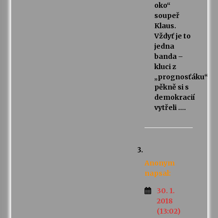
oko“
soupeř
Klaus.
Vždyť je to
jedna
banda –
kluci z
„prognosťáku“
pěkně si s
demokracií
vytřeli ….
Anonym
napsal:
30. 1.
2018
(13:02)