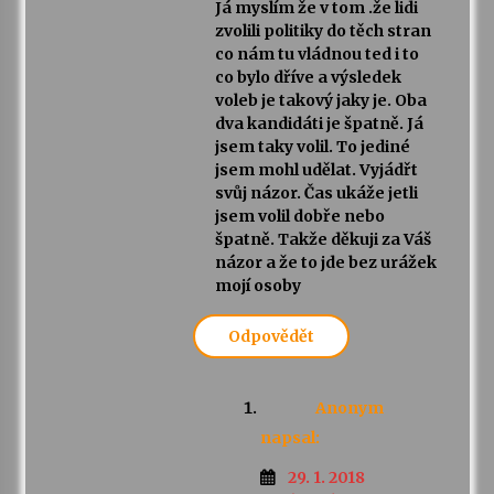
Já myslím že v tom .že lidi
zvolili politiky do těch stran
co nám tu vládnou ted i to
co bylo dříve a výsledek
voleb je takový jaky je. Oba
dva kandidáti je špatně. Já
jsem taky volil. To jediné
jsem mohl udělat. Vyjádřt
svůj názor. Čas ukáže jetli
jsem volil dobře nebo
špatně. Takže děkuji za Váš
názor a že to jde bez urážek
mojí osoby
Odpovědět
Anonym
napsal:
29. 1. 2018