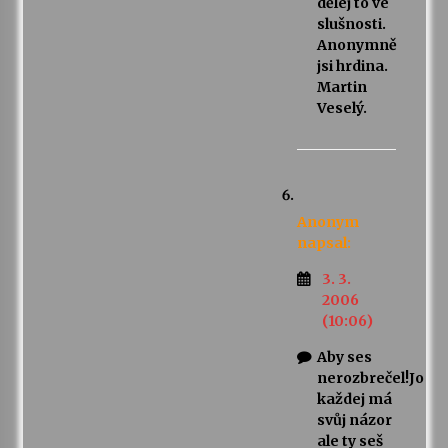
dělej to ve
slušnosti.
Anonymně
jsi hrdina.
Martin
Veselý.
Anonym
napsal:
3. 3.
2006
(10:06)
Aby ses
nerozbrečel!Jo
každej má
svůj názor
ale ty seš