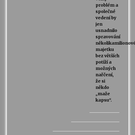
problém a
společné
vedení by
jen
usnadnilo
spravování
několikamilionov
majetku
bez větších
potíží a
možných
nařčení,
že si
někdo
„maže
kapsu“.