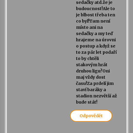
sedačky atd.že je
budoucnost!Ale to
je blbost třeba ten
co byl!Tam není
místo ani na
sedačky a my teď
hrajeme na úrovni
o postup a když se
to za pár let podaří
to by chtěli
stakovým hrát
druhou ligu?Oni
maj vždy dost
času!Za prdelí jim
staví baráky a
stadion nezvětší až
bude stát!
Odpovědět