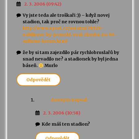
2. 3. 2006 (09:42)
Vy jste teda ale troškaři :)) – když novej
stadion, tak proč ne rovnou tohle?
http://www.sport.cz/ostatni/78920-
sablikove-by-pomohl-oval-zhruba-za-90-
milionu-korun.html
že by si tam zajezdilo pár rychlobruslařů by
snad nevadilo ne? a stadionek by byl jedna
báseň.
Murlo
Odpovědět
Anonym
napsal:
2. 3. 2006 (10:58)
Kde máš ten stadion?
Odpovědět