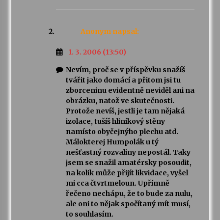
Anonym
napsal:
1. 3. 2006 (13:50)
Nevím, proč se v příspěvku snažíš
tvářit jako domácí a přitom jsi tu
zborceninu evidentně neviděl ani na
obrázku, natož ve skutečnosti.
Protože nevíš, jestli je tam nějaká
izolace, tušíš hliníkový stěny
namísto obyčejnýho plechu atd.
Málokterej Humpolák u tý
nešťastný rozvaliny nepostál. Taky
jsem se snažil amatérsky posoudit,
na kolik může přijít likvidace, vyšel
mi cca čtvrtmeloun. Upřímně
řečeno nechápu, že to bude za nulu,
ale oni to nějak spočítaný mít musí,
to souhlasím.