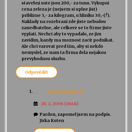
stavebni sute jsou 200,- za tunu. Vykupni
cena zeleza je (nejsem si uplne jist)
priblizne 3,- za kilogram, u hliniku 30,-(?).
Naklady na rozebrani zde jiste nebudou
zanedbatelne, ale celkove se to firme jiste
vyplati. Nechci aby to vypadalo, ze jim
zavidim, kazdy ma moznost zacit podnikat.
Ale chci varovat pred tim, aby si nekdo
nemyslel, ze nam ta firma dela nejakou
prevyhodnou sluzbu.
Odpovědět
Anonym
napsal:
28. 2. 2006 (18:48)
Pardon, zapomel jsem na podpis.
Jirka Koten