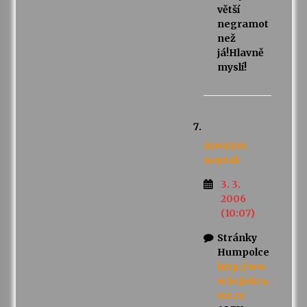
větší
negramot
než
já!Hlavně
myslí!
Anonym
napsal:
3. 3.
2006
(10:07)
Stránky
Humpolce
http://ww
w.hcjiskra.
wz.cz