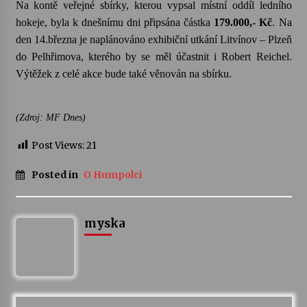
Na kontě veřejné sbírky
, kterou vypsal místní oddíl ledního
hokeje, byla k dnešnímu dni připsána částka
179.000,- Kč
. Na
Varhanní recitál Michala Novenka v Klášteře
den 14.března je naplánováno exhibiční utkání Litvínov – Plzeň
Želiv
do Pelhřimova, kterého by se měl účastnit i Robert Reichel.
3. 7. 2026
Výtěžek z celé akce bude také věnován
na sbírku.
Petr Adamec – Malovaný svět
30. 6. 2026
(Zdroj: MF Dnes)
Post Views:
21
Posted in
O Humpolci
myska