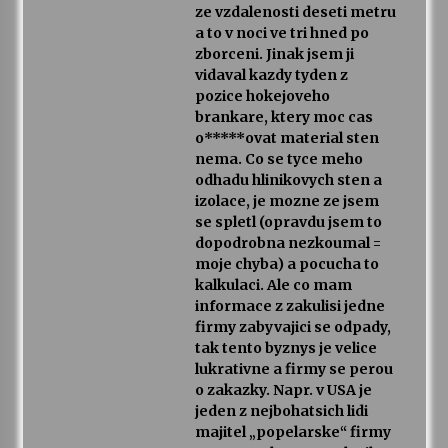
ze vzdalenosti deseti metru
a to v noci ve tri hned po
zborceni. Jinak jsem ji
vidaval kazdy tyden z
pozice hokejoveho
brankare, ktery moc cas
o*****ovat material sten
nema. Co se tyce meho
odhadu hlinikovych sten a
izolace, je mozne ze jsem
se spletl (opravdu jsem to
dopodrobna nezkoumal =
moje chyba) a pocucha to
kalkulaci. Ale co mam
informace z zakulisi jedne
firmy zabyvajici se odpady,
tak tento byznys je velice
lukrativne a firmy se perou
o zakazky. Napr. v USA je
jeden z nejbohatsich lidi
majitel „popelarske“ firmy