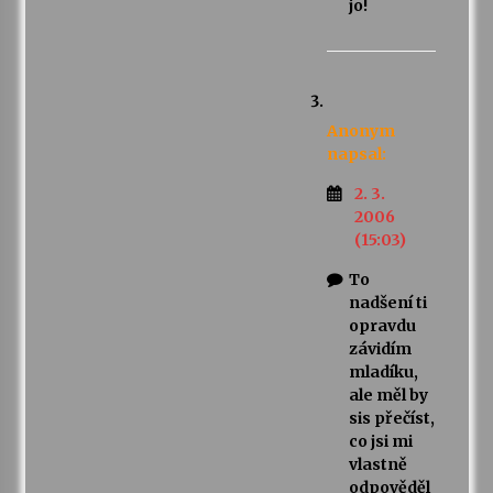
jo!
Anonym
napsal:
2. 3.
2006
(15:03)
To
nadšení ti
opravdu
závidím
mladíku,
ale měl by
sis přečíst,
co jsi mi
vlastně
odpověděl