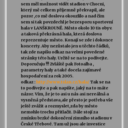
sem měl možnost vidět stadion v Chocni,
který mě celkem příjemně překvapil, ale
pozor ,co mě doslova okouzlilo a nad čím
sem si tak povzdechl je bezesporu sportovní
hala v LANŠKROUNĚ. Město okolo 10 tis obyv.
a taková překrásná hala, která doslova
reprezentuje město. Konají se zde i dokonce
koncerty. Aby nezůstalo jen u těchto řádků,
tak zde napíšu odkaz na velmi povedené
stránky této haly. Určitě se na to podívejte.
Doporučuju !!! Zvláště pak Fotoalba ,
parametry haly a také docela zajímavé
hospodaření za rok 2005.
odkaz :
http://www.tslan.cz/hala/
Tak se na
to podívejte a pak napište, jaký na to máte
názor. Vím, že je to asi u nás asi nereálná a
vysněná představa,ale přesto je potřeba vše
ještě zvážit a rozmyslet,zda by město
nemohlo trochu přitlačit. Dále stojí za
zmínku brzké dokončení zimního stadionu v
České Třebové. Tam už jsou ale investice