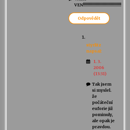
VEN!!!!!!!!!!!!!!!!!!!!!!!!!!!!!!!!!
Odpovědět
styrlitz
napsal:
1. 3.
2006
(13:31)
Tak jsem
si myslel.
že
počáteční
euforie již
pominuly,
ale opak je
pravdou.