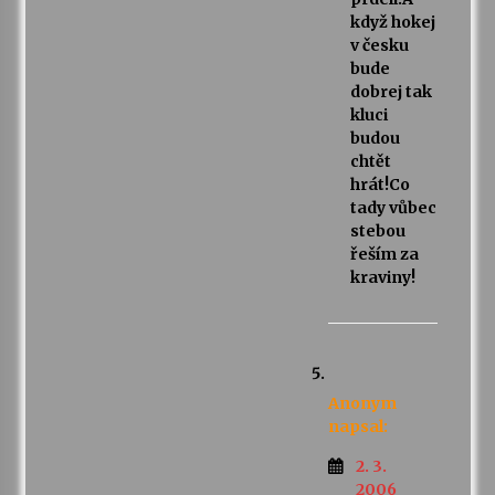
když hokej
v česku
bude
dobrej tak
kluci
budou
chtět
hrát!Co
tady vůbec
stebou
řeším za
kraviny!
Anonym
napsal:
2. 3.
2006