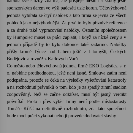
nabídla své služby zdarma, ale přispěje městu na škody ještě
sponzorským darem ve výši padesáti tisíc korun. Tělovýchovná
Votavžatský ploty
jednota vybírala ze čtyř nabídek a tato firma se jevila ze všech
23. 7. 2026
pohledů jako nejvýhodnější. Za prvé to byly příznivé reference
a
za druhé
také vypracování nabídky. Ostatním společnostem
by Humpolec musel za práci zaplatit, i když za nízké ceny a v
Letní koncerty ve Stromovce: Rufus Miller
jednom případě by to bylo dokonce také zadarmo. Nabídky
22. 7. 2026
přišly kromě Týnce nad Labem ještě z Litomyšli, Českých
Budějovic a rovněž z Karlových Varů.
Co město nebo tělovýchovná jednota firmě EKO Logistics, s. r.
Vysočinka
o. nabídne protihodnotou, ještě není jasné. Smlouva zatím není
17. 7. 2026
podepsána, protože se čeká na výsledky vyšetřování katastrofy
a na rozhodnutí právníků o tom, kdo je za spadlý zimní stadion
Ozvěny prázdnin
zodpovědný. Než se začne odklízet, musí být jasný verdikt
14. 7. 2026
právníků. Proto i přes výběr firmy není podle místostarosty
Tomáše Křišťana definitivně rozhodnuto, zda tato společnost
bude moci práci vykonat nebo ji provede dodavatel stavby.
Za kulturou kousek za Humpolec. V Želivě ožije
odkaz Josefa Čapka
13. 7. 2026