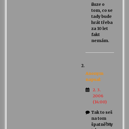
iluze o
tom, co se
tady bude
hrát třeba
za 10 let
fakt
nemám.
Anonym
napsal:
2. 3.
2006
(14:00)
Tak to seš
na tom
špatně!My