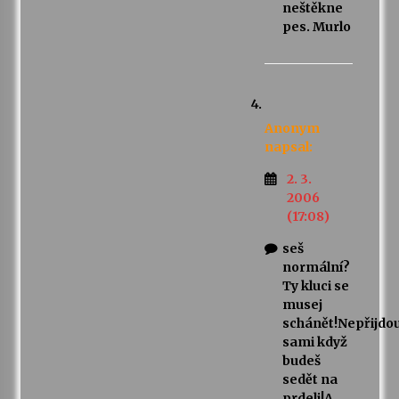
neštěkne
pes. Murlo
Anonym
napsal:
2. 3.
2006
(17:08)
seš
normální?
Ty kluci se
musej
schánět!Nepřijdo
sami když
budeš
sedět na
prdeli!A