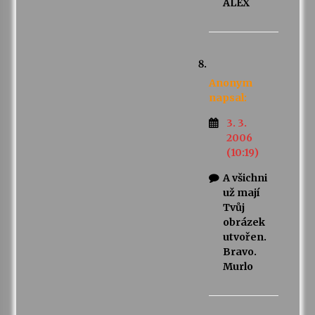
ALEX
Anonym
napsal:
3. 3.
2006
(10:19)
A všichni
už mají
Tvůj
obrázek
utvořen.
Bravo.
Murlo