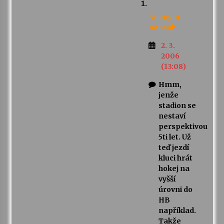
Anonym
napsal:
2. 3.
2006
(13:08)
Hmm,
jenže
stadion se
nestaví
perspektivou
5ti let. Už
teď jezdí
kluci hrát
hokej na
vyšší
úrovni do
HB
například.
Takže