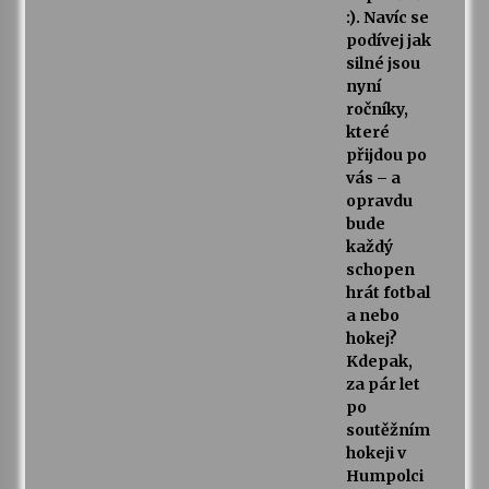
:). Navíc se
podívej jak
silné jsou
nyní
ročníky,
které
přijdou po
vás – a
opravdu
bude
každý
schopen
hrát fotbal
a nebo
hokej?
Kdepak,
za pár let
po
soutěžním
hokeji v
Humpolci