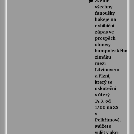
Zveme
všechny
fanoušky
hokeje na
exhibiční
zápas ve
prospěch
obnovy
humpoleckého
zimáku
mezi
Litvínovem
a Plzní,
který se
uskuteční
v úterý
14.3. od
17.00 na ZS
v
Pelhřimově.
Můžete
vidět v akci