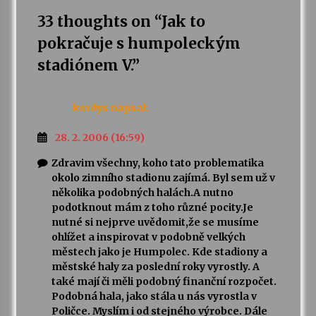
33 thoughts on “
Jak to
pokračuje s humpoleckým
stadiónem V.
”
kordys
napsal:
28. 2. 2006 (16:59)
Zdravim všechny, koho tato problematika
okolo zimního stadionu zajímá. Byl sem už v
několika podobných halách.A nutno
podotknout mám z toho různé pocity.Je
nutné si nejprve uvědomit,že se musíme
ohlížet a inspirovat v podobně velkých
městech jako je Humpolec. Kde stadiony a
městské haly za poslední roky vyrostly. A
také mají či měli podobný finanční rozpočet.
Podobná hala, jako stála u nás vyrostla v
Poličce. Myslím i od stejného výrobce. Dále