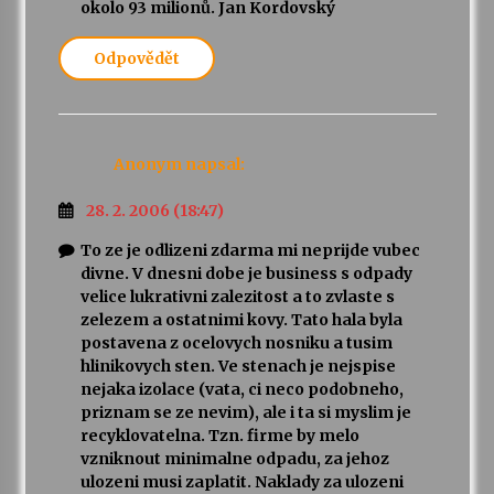
okolo 93 milionů. Jan Kordovský
Odpovědět
Anonym
napsal:
28. 2. 2006 (18:47)
To ze je odlizeni zdarma mi neprijde vubec
divne. V dnesni dobe je business s odpady
velice lukrativni zalezitost a to zvlaste s
zelezem a ostatnimi kovy. Tato hala byla
postavena z ocelovych nosniku a tusim
hlinikovych sten. Ve stenach je nejspise
nejaka izolace (vata, ci neco podobneho,
priznam se ze nevim), ale i ta si myslim je
recyklovatelna. Tzn. firme by melo
vzniknout minimalne odpadu, za jehoz
ulozeni musi zaplatit. Naklady za ulozeni