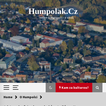
Skip
to
Humpolak.cz
content
. . . . . nejen o Humpolci a okolí
Kam za kulturou?
Home
O Humpolci
Kam za kulturou?