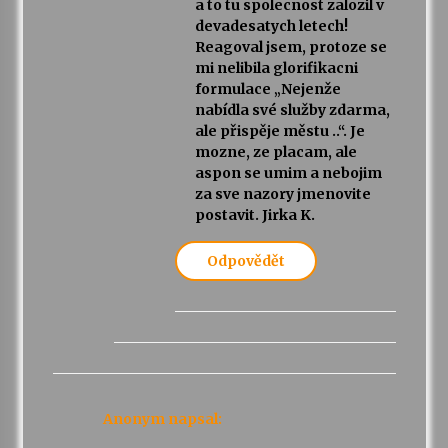
a to tu spolecnost zalozil v
devadesatych letech!
Reagoval jsem, protoze se
mi nelibila glorifikacni
formulace „Nejenže
nabídla své služby zdarma,
ale přispěje městu ..“. Je
mozne, ze placam, ale
aspon se umim a nebojim
za sve nazory jmenovite
postavit. Jirka K.
Odpovědět
Anonym
napsal: