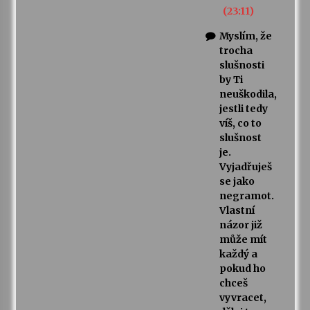
(23:11)
Myslím, že
trocha
slušnosti
by Ti
neuškodila,
jestli tedy
víš, co to
slušnost
je.
Vyjadřuješ
se jako
negramot.
Vlastní
názor již
může mít
každý a
pokud ho
chceš
vyvracet,