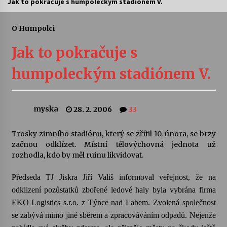
Jak to pokračuje s humpoleckým stadiónem V.
Letní koncerty ve Stromovce: Ars Camerata a
Sukuba Ensemble
O Humpolci
4. 8. 2026
Jak to pokračuje s
Vernisáž výstavy Josefíny Duškové: Stávám se
humpoleckým stadiónem V.
kapkou
30. 7. 2026
myska
28. 2. 2006
33
Veselí muzikanti
30. 7. 2026
Trosky zimního stadiónu, který se zřítil 10. února, se brzy
začnou odklízet. Místní tělovýchovná jednota už
rozhodla, kdo by měl ruinu likvidovat.
Pozvánka na integrační festival Quijotova
šedesátka: 28. 7.–1. 8. 2026
28. 7. 2026
Předseda TJ Jiskra Jiří Vališ informoval veřejnost, že na
odklizení pozůstatků zbořené ledové haly byla vybrána firma
EKO Logistics s.r.o. z Týnce nad Labem. Zvolená společnost
Letní koncerty ve Stromovce: Kolchoz a
Jenakaši
se zabývá mimo jiné sběrem a zpracováváním odpadů. Nejenže
28. 7. 2026