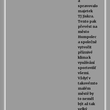
a
spravovalo
majetek
TJ Jiskra.
Tento pak
převést na
město
Humpolec
a společně
vytvořit
příznivé
klima k
využívání
sportovišť
všemi.
Vždyť v
takovémto
malém
městě by
to neměl
být až tak
velký