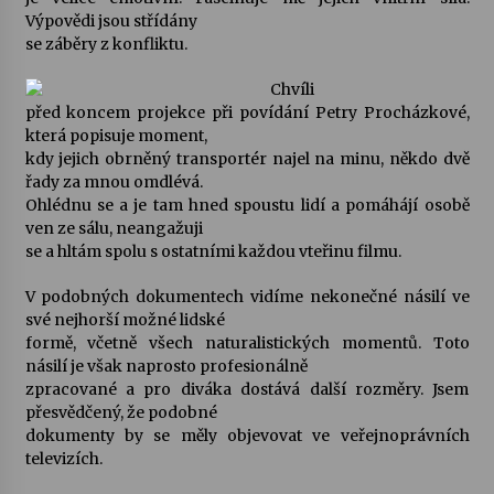
Výpovědi jsou střídány
se záběry z konfliktu.
Varhanní recitál Michala Novenka v Klášteře
Želiv
Chvíli
3. 7. 2026
před koncem projekce při povídání Petry Procházkové,
která popisuje moment,
Petr Adamec – Malovaný svět
kdy jejich obrněný transportér najel na minu, někdo dvě
30. 6. 2026
řady za mnou omdlévá.
Ohlédnu se a je tam hned spoustu lidí a pomáhájí osobě
ven ze sálu, neangažuji
se a hltám spolu s ostatními každou vteřinu filmu.
V podobných dokumentech vidíme nekonečné násilí ve
své nejhorší možné lidské
formě, včetně všech naturalistických momentů. Toto
násilí je však naprosto profesionálně
zpracované a pro diváka dostává další rozměry. Jsem
přesvědčený, že podobné
dokumenty by se měly objevovat ve veřejnoprávních
televizích.