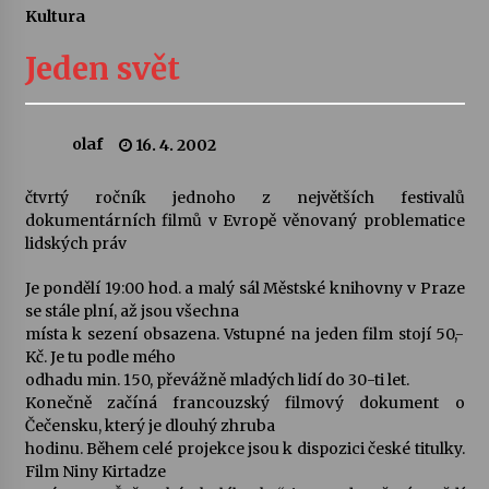
Kultura
Letní koncerty ve Stromovce: Ars Camerata a
Sukuba Ensemble
Jeden svět
4. 8. 2026
Vernisáž výstavy Josefíny Duškové: Stávám se
olaf
16. 4. 2002
kapkou
30. 7. 2026
čtvrtý ročník jednoho z největších festivalů
dokumentárních filmů v Evropě věnovaný problematice
Veselí muzikanti
lidských práv
30. 7. 2026
Je pondělí 19:00 hod. a malý sál Městské knihovny v Praze
se stále plní, až jsou všechna
místa k sezení obsazena. Vstupné na jeden film stojí 50,-
Pozvánka na integrační festival Quijotova
šedesátka: 28. 7.–1. 8. 2026
Kč. Je tu podle mého
28. 7. 2026
odhadu min. 150, převážně mladých lidí do 30-ti let.
Konečně začíná francouzský filmový dokument o
Čečensku, který je dlouhý zhruba
Letní koncerty ve Stromovce: Kolchoz a
hodinu. Během celé projekce jsou k dispozici české titulky.
Jenakaši
Film Niny Kirtadze
28. 7. 2026