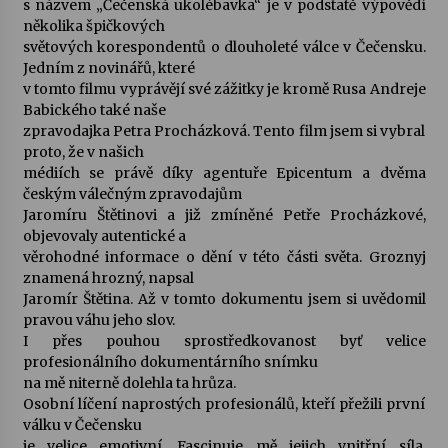
s názvem „Čečenská ukolébavka“ je v podstatě výpovědí
několika špičkových
Votavžatský ploty
světových korespondentů o dlouholeté válce v Čečensku.
23. 7. 2026
Jedním z novinářů, které
v tomto filmu vyprávějí své zážitky je kromě Rusa Andreje
Babického také naše
zpravodajka Petra Procházková. Tento film jsem si vybral
Letní koncerty ve Stromovce: Rufus Miller
proto, že v našich
22. 7. 2026
médiích se právě díky agentuře Epicentum a dvěma
českým válečným zpravodajům
Jaromíru Štětinovi a již zmíněné Petře Procházkové,
Vysočinka
objevovaly autentické a
17. 7. 2026
věrohodné informace o dění v této části světa. Groznyj
znamená hrozný, napsal
Jaromír Štětina. Až v tomto dokumentu jsem si uvědomil
Ozvěny prázdnin
pravou váhu jeho slov.
14. 7. 2026
I přes pouhou sprostředkovanost byť velice
profesionálního dokumentárního snímku
na mě niterně dolehla ta hrůza.
Osobní líčení naprostých profesionálů, kteří přežili první
Za kulturou kousek za Humpolec. V Želivě ožije
odkaz Josefa Čapka
válku v Čečensku
13. 7. 2026
je velice emotivní. Fascinuje mě jejich vnitřní síla.