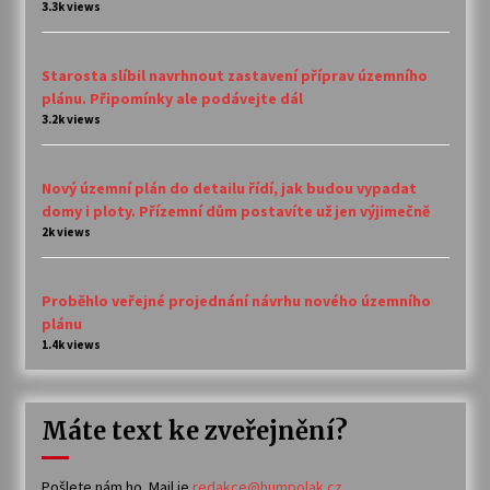
3.3k views
Starosta slíbil navrhnout zastavení příprav územního
plánu. Připomínky ale podávejte dál
3.2k views
Nový územní plán do detailu řídí, jak budou vypadat
domy i ploty. Přízemní dům postavíte už jen výjimečně
2k views
Proběhlo veřejné projednání návrhu nového územního
plánu
1.4k views
Máte text ke zveřejnění?
Pošlete nám ho. Mail je
redakce@humpolak.cz