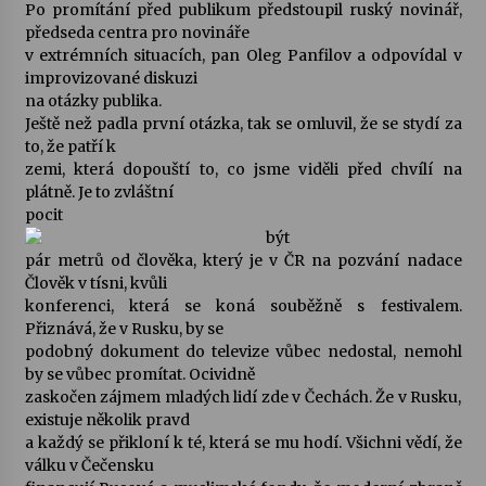
Po promítání před publikum předstoupil ruský novinář,
předseda centra pro novináře
v extrémních situacích, pan Oleg Panfilov a odpovídal v
improvizované diskuzi
na otázky publika.
Ještě než padla první otázka, tak se omluvil, že se stydí za
to, že patří k
zemi, která dopouští to, co jsme viděli před chvílí na
plátně. Je to zvláštní
pocit
být
pár metrů od člověka, který je v ČR na pozvání nadace
Člověk v tísni, kvůli
konferenci, která se koná souběžně s festivalem.
Přiznává, že v Rusku, by se
podobný dokument do televize vůbec nedostal, nemohl
by se vůbec promítat. Ocividně
zaskočen zájmem mladých lidí zde v Čechách. Že v Rusku,
existuje několik pravd
a každý se přikloní k té, která se mu hodí. Všichni vědí, že
válku v Čečensku