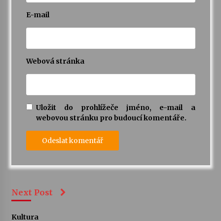
E-mail
Webová stránka
Uložit do prohlížeče jméno, e-mail a
webovou stránku pro budoucí komentáře.
Next Post
Kultura