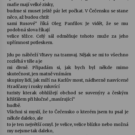
mafie mají velké zisky,
budme si muset ještě pár let počkat. V Čečensku se stane
něco, až budou chtít
sami Rusové“ říká Oleg Panfilov. Je vidět, že se mu
podobná slova říkají
velice těžce. Celý sál odměňuje tohoto muže za jeho
upřímnost potleskem.
Jdu po nábřeží Vltavy na tramvaj. Nějak se mi to všechno
rozléhá v těle a je
mi divně. Připadám si, jak bych byl někde mimo
skutečnost, jen matně vnímám
skupiny lidí, jak míří na Karlův most, nádherně nasvícené
Hradčany i rusky mluvící
turisty kterak obhlížejí obchod se suvenýry a českým
křišťálem při hlučné „masírující“
hudbě.
Všichni si myslí, že to Čečensko o kterém jsem tu psal je
někde daleko, ale
to je ten největší omyl. Je velice, velice blízko nebo možná
my nejsme tak daleko,