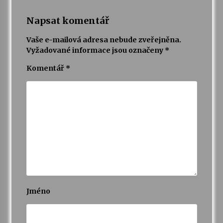
Napsat komentář
Vaše e-mailová adresa nebude zveřejněna.
Vyžadované informace jsou označeny
*
Komentář
*
Jméno