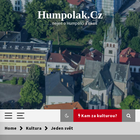
Skip
to
Humpolak.cz
content
. . . . . nejen o Humpolci a okolí
Kam za kulturou?
Home
Kultura
Jeden svět
Kam za kulturou?