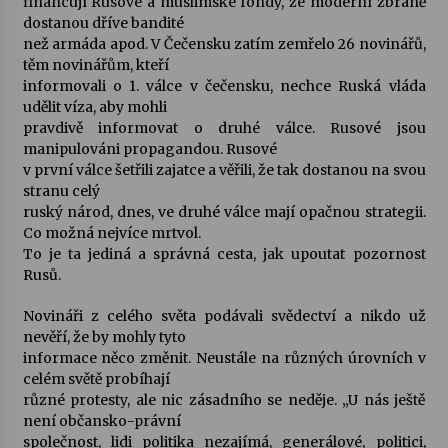
financují Rusové a muslimské fondy, že moderní zbraně
dostanou dříve bandité
než armáda apod. V Čečensku zatím zemřelo 26 novinářů,
těm novinářům, kteří
informovali o 1. válce v čečensku, nechce Ruská vláda
udělit víza, aby mohli
pravdivě informovat o druhé válce. Rusové jsou
manipulováni propagandou. Rusové
v první válce šetřili zajatce a věřili, že tak dostanou na svou
stranu celý
ruský národ, dnes, ve druhé válce mají opačnou strategii.
Co možná nejvíce mrtvol.
To je ta jediná a správná cesta, jak upoutat pozornost
Rusů.
Novináři z celého světa podávali svědectví a nikdo už
nevěří, že by mohly tyto
informace něco změnit. Neustále na různých úrovních v
celém světě probíhají
různé protesty, ale nic zásadního se neděje. „U nás ještě
není občansko-právní
společnost, lidi politika nezajímá, generálové, politici,