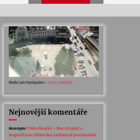
Veselí muzikanti
30. 7. 2026
Votavžatský ploty
23. 7. 2026
WebCam Humpolec -
více pohledů
Ozvěny prázdnin
14. 7. 2026
Nejnovější komentáře
Petr Adamec – Malovaný svět
30. 6. 2026
Anonym
:
Fleischsalat – Wurstsalat s
majonézou: německá salámová pochoutka