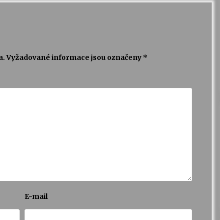
a.
Vyžadované informace jsou označeny
*
E-mail