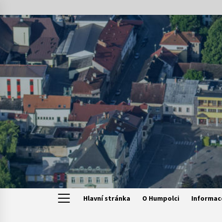
Skip
to
content
Hlavní stránka
O Humpolci
Informac