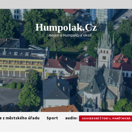
Humpolak.cz
. . . . . nejen o Humpolci a okolí
e z městského úřadu
Sport
audio:
SOUSEDSKÉ ČTENÍ-L. PAMĚTNICKÁ: 