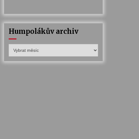
Humpolákův archiv
Humpolákův
archiv