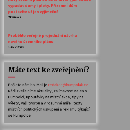
vypadat domy i ploty. Přízemní dům
postavíte už jen výjimečně
2k views
Proběhlo veřejné projednání návrhu
nového územního plánu
1.4k views
Máte text ke zveřejnění?
Pošlete nám ho. Mail je
redakce@humpolak.cz
Rádi zveřejníme aktuality, zajímavosti nejen o
Humpolci, upoutávky na místní akce, tipy na
výlety, Vaši tvorbu a v rozumné míře i texty
místních politických uskupení a reklamu týkající
se Humpolce.