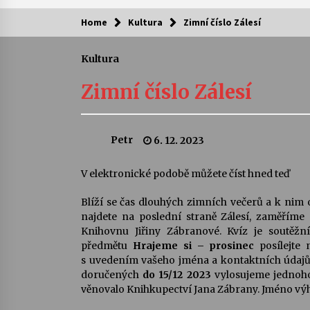
Home
Kultura
Zimní číslo Zálesí
Kam za kulturou?
Kultura
Letní koncerty ve Stromovce: Ars
Camerata a Sukuba Ensemble
Zimní číslo Zálesí
4. 8. 2026
Pozvánka na integrační festival
Petr
6. 12. 2023
Quijotova šedesátka: 28. 7.–1. 8.
2026
28. 7. 2026
V elektronické podobě můžete číst hned teď
Blíží se čas dlouhých zimních večerů a k nim o
Letní koncerty ve Stromovce: Rufu
Miller
najdete na poslední straně Zálesí, zaměříme 
22. 7. 2026
Knihovnu Jiřiny Zábranové. Kvíz je soutěž
předmětu
Hrajeme si – prosinec
posílejte 
s uvedením vašeho jména a kontaktních údajů 
Za kulturou kousek za Humpolec. 
doručených
do 15/12 2023
vylosujeme jednoho
Želivě ožije odkaz Josefa Čapka
věnovalo Knihkupectví Jana Zábrany. Jméno výh
13. 7. 2026