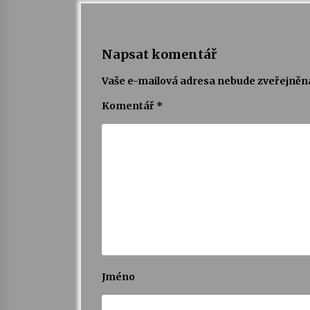
Napsat komentář
Vaše e-mailová adresa nebude zveřejněn
Komentář
*
Jméno