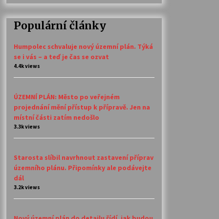
Populární články
Humpolec schvaluje nový územní plán. Týká
se i vás – a teď je čas se ozvat
4.4k views
ÚZEMNÍ PLÁN: Město po veřejném
projednání mění přístup k přípravě. Jen na
místní části zatím nedošlo
3.3k views
Starosta slíbil navrhnout zastavení příprav
územního plánu. Připomínky ale podávejte
dál
3.2k views
Nový územní plán do detailu řídí, jak budou