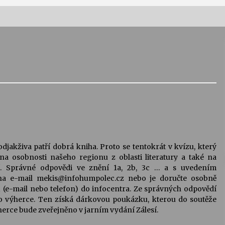
Vernisáž výstavy Josefíny Duškové:
Stávám se kapkou
30. 7. 2026
Letní koncerty ve Stromovce:
Kolchoz a Jenakaši
28. 7. 2026
djakživa patří dobrá kniha. Proto se tentokrát v kvízu, který
s
Vysočinka
na osobnosti našeho regionu z oblasti literatury a také na
17. 7. 2026
ní. Správné odpovědi ve znění 1a, 2b, 3c … a s uvedením
na e-mail mekis@infohumpolec.cz nebo je doručte osobně
(e-mail nebo telefon) do infocentra. Ze správných odpovědí
V
Varhanní recitál Michala Novenka v
 výherce. Ten získá dárkovou poukázku, kterou do soutěže
Klášteře Želiv
erce bude zveřejněno v jarním vydání Zálesí.
3. 7. 2026