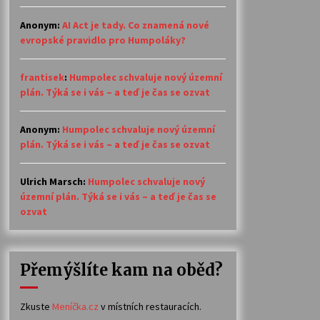
Anonym
:
AI Act je tady. Co znamená nové
evropské pravidlo pro Humpoláky?
frantisek
:
Humpolec schvaluje nový územní
plán. Týká se i vás – a teď je čas se ozvat
Anonym
:
Humpolec schvaluje nový územní
plán. Týká se i vás – a teď je čas se ozvat
Ulrich Marsch
:
Humpolec schvaluje nový
územní plán. Týká se i vás – a teď je čas se
ozvat
Přemýšlíte kam na oběd?
Zkuste
Meníčka.cz
v místních restauracích.