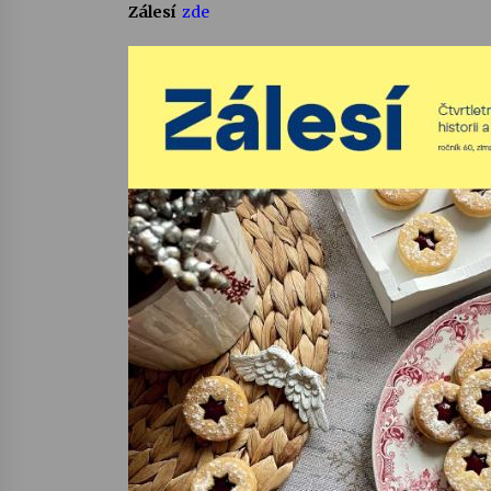
Zálesí
zde