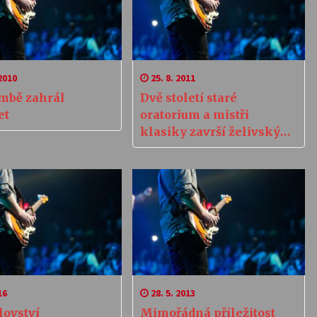
2010
25. 8. 2011
mbě zahrál
Dvě století staré
et
oratorium a mistři
klasiky završí želivský
festival
16
28. 5. 2013
lovství
Mimořádná příležitost