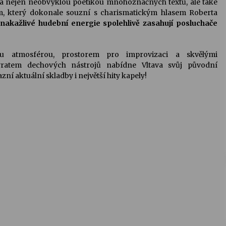
ila nejen neobvyklou poetikou mnohoznačných textů, ale také
, který dokonale souzní s charismatickým hlasem Roberta
 nakažlivé hudební energie spolehlivě zasahují posluchače
ou atmosférou, prostorem pro improvizaci a skvělými
ratem dechových nástrojů nabídne Vltava svůj původní
í aktuální skladby i největší hity kapely!