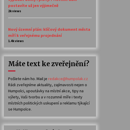
postavíte už jen výjimečně
2k views
Nový územní plán: klíčový dokument města
míří k veřejnému projednání
1.4k views
Máte text ke zveřejnění?
Pošlete nám ho. Mail je
redakce@humpolak.cz
Rádi zveřejníme aktuality, zajímavosti nejen o
Humpolci, upoutávky na místní akce, tipy na
výlety, Vaši tvorbu a v rozumné míře i texty
místních politických uskupení a reklamu týkající
se Humpolce.