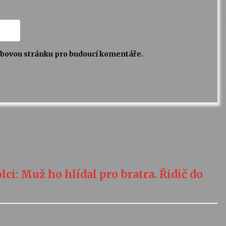
webovou stránku pro budoucí komentáře.
ci: Muž ho hlídal pro bratra. Řidič do