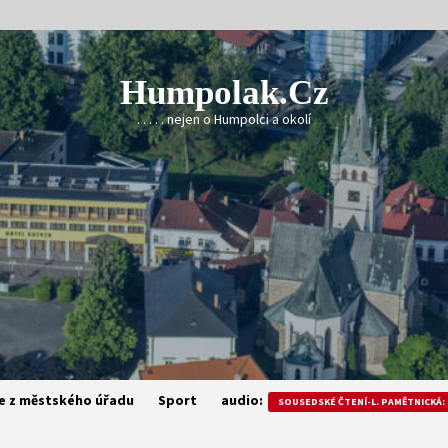
Humpolak.cz
. . . . . nejen o Humpolci a okolí
e z městského úřadu
Sport
audio:
SOUSEDSKÉ ČTENÍ-L. PAMĚTNICKÁ: 