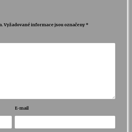
a.
Vyžadované informace jsou označeny
*
E-mail