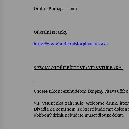
Ondřej Pomajsl – bicí
Oficiální stránky:
https://www.hudebniskupinavltava.cz
SPECIÁLNÍ PŘÍLEŽITOST / VIP VSTUPENKA!
Chcete si koncert hudební skupiny Vltava užít
VIP vstupenka zahrnuje: Welcome drink, který
Divadla Za komínem, ze které bude mít dokona
oblíbený drink nebudete muset dlouze čekat.