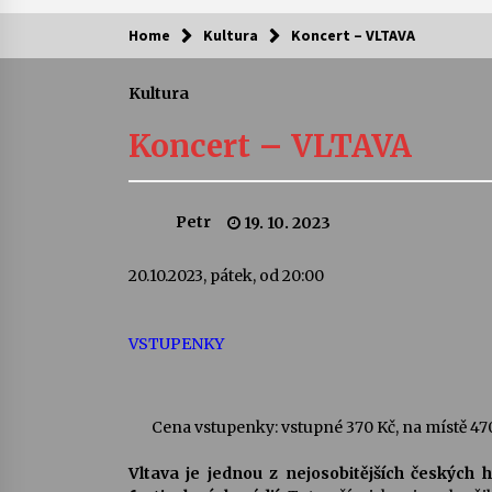
Home
Kultura
Koncert – VLTAVA
Kam za kulturou?
Kultura
Letní koncerty ve Stromovce: Ars
Camerata a Sukuba Ensemble
Koncert – VLTAVA
4. 8. 2026
Pozvánka na integrační festival
Petr
19. 10. 2023
Quijotova šedesátka: 28. 7.–1. 8.
2026
28. 7. 2026
20.10.2023, pátek, od 20:00
Letní koncerty ve Stromovce: Rufu
Miller
VSTUPENKY
22. 7. 2026
Za kulturou kousek za Humpolec. 
Cena vstupenky:
vstupné 370 Kč, na místě 47
Želivě ožije odkaz Josefa Čapka
13. 7. 2026
Vltava je jednou z nejosobitějších českých 