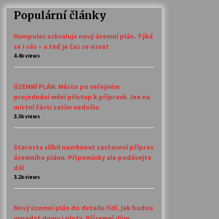
Populární články
Humpolec schvaluje nový územní plán. Týká
se i vás – a teď je čas se ozvat
4.4k views
ÚZEMNÍ PLÁN: Město po veřejném
projednání mění přístup k přípravě. Jen na
místní části zatím nedošlo
3.3k views
Starosta slíbil navrhnout zastavení příprav
územního plánu. Připomínky ale podávejte
dál
3.2k views
Nový územní plán do detailu řídí, jak budou
vypadat domy i ploty. Přízemní dům