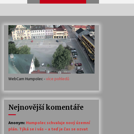
Veselí muzikanti
30. 7. 2026
Votavžatský ploty
23. 7. 2026
WebCam Humpolec -
více pohledů
Ozvěny prázdnin
14. 7. 2026
Nejnovější komentáře
Petr Adamec – Malovaný svět
30. 6. 2026
Anonym
:
Humpolec schvaluje nový územní
plán. Týká se i vás – a teď je čas se ozvat