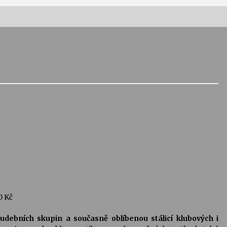
Vernisáž výstavy Josefíny Duškové:
Stávám se kapkou
30. 7. 2026
Letní koncerty ve Stromovce:
Kolchoz a Jenakaši
28. 7. 2026
s
Vysočinka
17. 7. 2026
V
Varhanní recitál Michala Novenka v
0 Kč
Klášteře Želiv
3. 7. 2026
hudebních skupin a současně oblíbenou stálicí klubových i