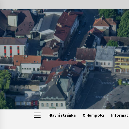
Skip
to
content
Hlavní stránka
O Humpolci
Informac