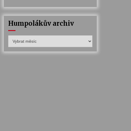
Humpolákův archiv
Humpolákův
archiv