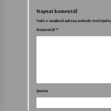
Napsat komentář
Vaše e-mailová adresa nebude zveřejněn
Komentář
*
Jméno