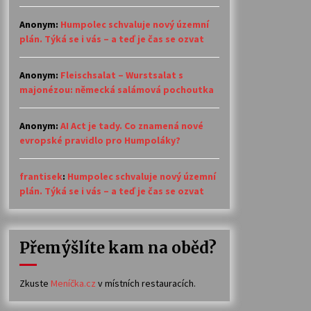
Anonym
:
Humpolec schvaluje nový územní
plán. Týká se i vás – a teď je čas se ozvat
Anonym
:
Fleischsalat – Wurstsalat s
majonézou: německá salámová pochoutka
Anonym
:
AI Act je tady. Co znamená nové
evropské pravidlo pro Humpoláky?
frantisek
:
Humpolec schvaluje nový územní
plán. Týká se i vás – a teď je čas se ozvat
Přemýšlíte kam na oběd?
Zkuste
Meníčka.cz
v místních restauracích.