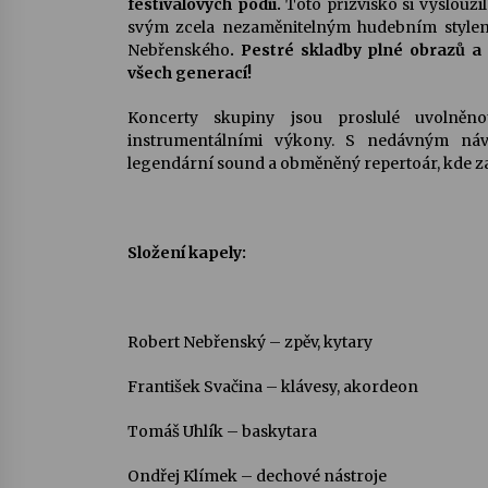
festivalových pódií.
Toto přízvisko si vyslouž
svým zcela nezaměnitelným hudebním stylem
Nebřenského
. Pestré skladby plné obrazů a
všech generací!
Koncerty skupiny jsou proslulé uvolněn
instrumentálními výkony. S nedávným náv
legendární sound a obměněný repertoár, kde zazn
Složení kapely:
Robert Nebřenský – zpěv, kytary
František Svačina – klávesy, akordeon
Tomáš Uhlík – baskytara
Ondřej Klímek – dechové nástroje