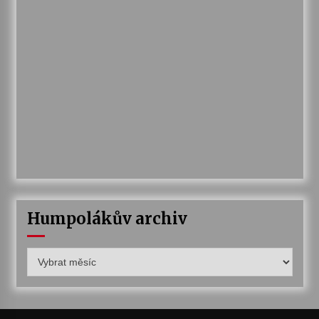
Humpolákův archiv
Humpolákův
archiv