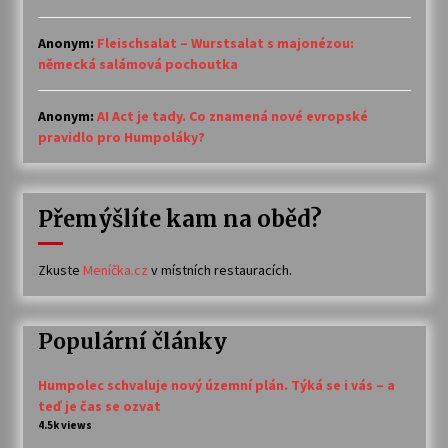
Anonym
:
Fleischsalat – Wurstsalat s majonézou:
německá salámová pochoutka
Anonym
:
AI Act je tady. Co znamená nové evropské
pravidlo pro Humpoláky?
Přemýšlíte kam na oběd?
Zkuste
Meníčka.cz
v místních restauracích.
Populární články
Humpolec schvaluje nový územní plán. Týká se i vás – a
teď je čas se ozvat
4.5k views