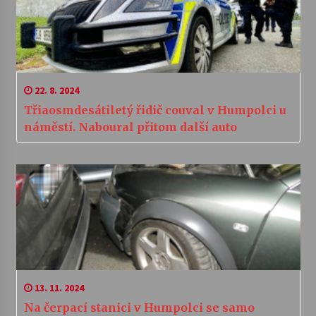
22. 8. 2024
Třiaosmdesátiletý řidič couval v Humpolci u
náměstí. Naboural přitom další auto
13. 11. 2024
Na čerpací stanici v Humpolci se samo