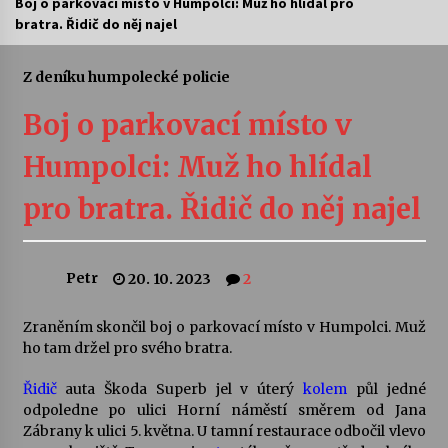
Boj o parkovací místo v Humpolci: Muž ho hlídal pro
bratra. Řidič do něj najel
Letní koncerty ve Stromovce: Ars Camerata a
Sukuba Ensemble
4. 8. 2026
Z deníku humpolecké policie
Boj o parkovací místo v
Vernisáž výstavy Josefíny Duškové: Stávám se
kapkou
Humpolci: Muž ho hlídal
30. 7. 2026
pro bratra. Řidič do něj najel
Veselí muzikanti
30. 7. 2026
Petr
20. 10. 2023
2
Pozvánka na integrační festival Quijotova
šedesátka: 28. 7.–1. 8. 2026
Zraněním skončil boj o parkovací místo v Humpolci. Muž
28. 7. 2026
ho tam držel pro svého bratra.
Řidič
auta Škoda Superb jel v úterý
kolem
půl jedné
Letní koncerty ve Stromovce: Kolchoz a
odpoledne po ulici Horní náměstí směrem od Jana
Jenakaši
Zábrany k ulici 5. května. U tamní restaurace odbočil vlevo
28. 7. 2026