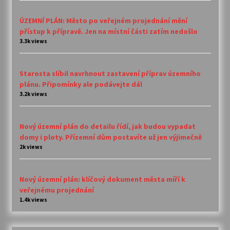
ÚZEMNÍ PLÁN: Město po veřejném projednání mění
přístup k přípravě. Jen na místní části zatím nedošlo
3.3k views
Starosta slíbil navrhnout zastavení příprav územního
plánu. Připomínky ale podávejte dál
3.2k views
Nový územní plán do detailu řídí, jak budou vypadat
domy i ploty. Přízemní dům postavíte už jen výjimečně
2k views
Nový územní plán: klíčový dokument města míří k
veřejnému projednání
1.4k views