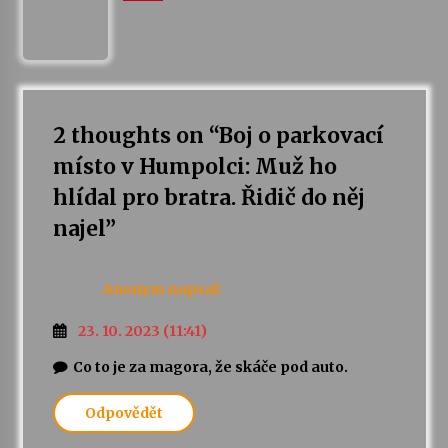
Varhanní recitál Michala Novenka v Klášteře
Želiv
3. 7. 2026
2 thoughts on “
Boj o parkovací
Petr Adamec – Malovaný svět
30. 6. 2026
místo v Humpolci: Muž ho
hlídal pro bratra. Řidič do něj
najel
”
Anonym
napsal:
23. 10. 2023 (11:41)
Co to je za magora, že skáče pod auto.
Odpovědět