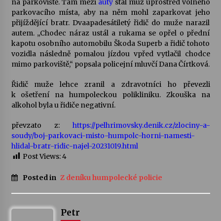
na parkoviště. Tam mezi
auty
stál muž uprostřed volného
parkovacího místa, aby na něm mohl zaparkovat jeho
Votavžatský ploty
přijíždějící bratr. Dvaapadesátiletý řidič do muže narazil
23. 7. 2026
autem. „Chodec náraz ustál a rukama se opřel o přední
kapotu osobního automobilu Škoda Superb a řidič tohoto
vozidla následně pomalou jízdou vpřed vytlačil chodce
mimo parkoviště,“ popsala policejní mluvčí Dana Čírtková.
Letní koncerty ve Stromovce: Rufus Miller
22. 7. 2026
Řidič muže lehce zranil a zdravotníci ho převezli
k ošetření na humpoleckou polikliniku. Zkouška na
alkohol byla u řidiče negativní.
Vysočinka
17. 7. 2026
převzato z:
https://pelhrimovsky.denik.cz/zlociny-a-
soudy/boj-parkovaci-misto-humpolc-horni-namesti-
hlidal-bratr-ridic-najel-20231019.html
Ozvěny prázdnin
Post Views:
4
14. 7. 2026
Posted in
Z deníku humpolecké policie
Za kulturou kousek za Humpolec. V Želivě ožije
odkaz Josefa Čapka
Petr
13. 7. 2026