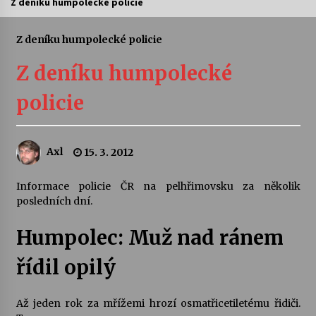
Z deníku humpolecké policie
Letní koncerty ve Stromovce: Ars Camerata a
Sukuba Ensemble
Z deníku humpolecké policie
4. 8. 2026
Z deníku humpolecké
Vernisáž výstavy Josefíny Duškové: Stávám se
policie
kapkou
30. 7. 2026
Axl
15. 3. 2012
Veselí muzikanti
30. 7. 2026
Informace policie ČR na pelhřimovsku za několik
posledních dní.
Pozvánka na integrační festival Quijotova
šedesátka: 28. 7.–1. 8. 2026
Humpolec: Muž nad ránem
28. 7. 2026
řídil opilý
Letní koncerty ve Stromovce: Kolchoz a
Jenakaši
Až jeden rok za mřížemi hrozí osmatřicetiletému řidiči.
28. 7. 2026