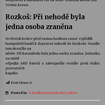
soupravou a karambol byl na světě. Hmotná škoda činí
50 tisíc korun.
Rozkoš: Při nehodě byla
jedna osoba zraněna
Ve čtvrtek krátce před osmou hodinou ranní vyjížděli
humpolečtí hasiči k dopravní nehodě do Rozkoše. Vozidlo
tam skončilo na
střeše. Při karambolu byla jedna osoba zraněna. Jednotka
na místě
odpojila AKU baterii a zabezpečila vozidlo proti úniku
provozních
kapalin.
Post Views:
0
Posted in
Z deníku humpolecké policie