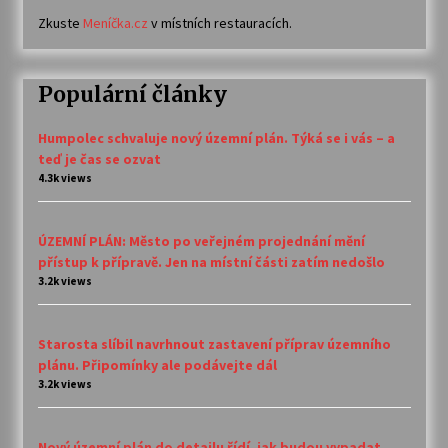
Zkuste
Meníčka.cz
v místních restauracích.
Populární články
Humpolec schvaluje nový územní plán. Týká se i vás – a
teď je čas se ozvat
4.3k views
ÚZEMNÍ PLÁN: Město po veřejném projednání mění
přístup k přípravě. Jen na místní části zatím nedošlo
3.2k views
Starosta slíbil navrhnout zastavení příprav územního
plánu. Připomínky ale podávejte dál
3.2k views
Nový územní plán do detailu řídí, jak budou vypadat