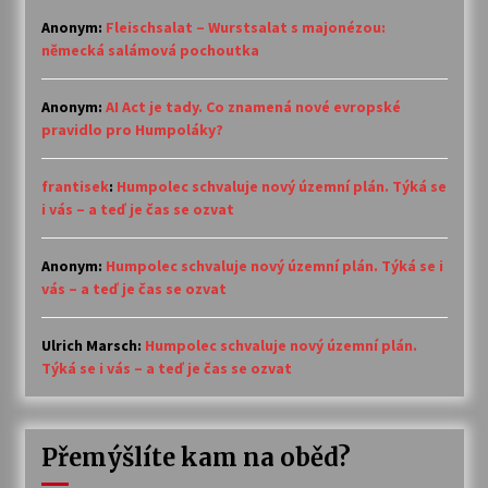
Anonym
:
Fleischsalat – Wurstsalat s majonézou:
německá salámová pochoutka
Anonym
:
AI Act je tady. Co znamená nové evropské
pravidlo pro Humpoláky?
frantisek
:
Humpolec schvaluje nový územní plán. Týká se
i vás – a teď je čas se ozvat
Anonym
:
Humpolec schvaluje nový územní plán. Týká se i
vás – a teď je čas se ozvat
Ulrich Marsch
:
Humpolec schvaluje nový územní plán.
Týká se i vás – a teď je čas se ozvat
Přemýšlíte kam na oběd?