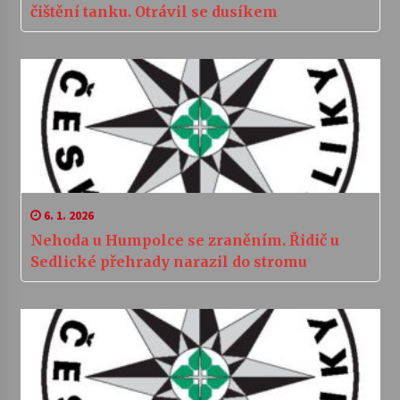
čištění tanku. Otrávil se dusíkem
6. 1. 2026
Nehoda u Humpolce se zraněním. Řidič u
Sedlické přehrady narazil do stromu