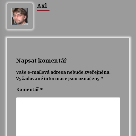
Axl
Napsat komentář
Vaše e-mailová adresa nebude zveřejněna.
Vyžadované informace jsou označeny
*
Komentář
*