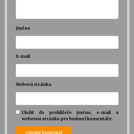
Jméno
E-mail
Webová stránka
Uložit do prohlížeče jméno, e-mail a
webovou stránku pro budoucí komentáře.