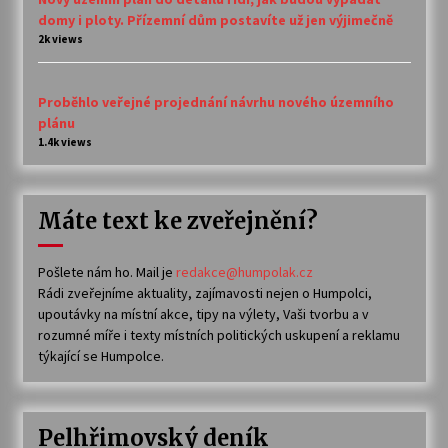
domy i ploty. Přízemní dům postavíte už jen výjimečně
2k views
Proběhlo veřejné projednání návrhu nového územního
plánu
1.4k views
Máte text ke zveřejnění?
Pošlete nám ho. Mail je
redakce@humpolak.cz
Rádi zveřejníme aktuality, zajímavosti nejen o Humpolci,
upoutávky na místní akce, tipy na výlety, Vaši tvorbu a v
rozumné míře i texty místních politických uskupení a reklamu
týkající se Humpolce.
Pelhřimovský deník