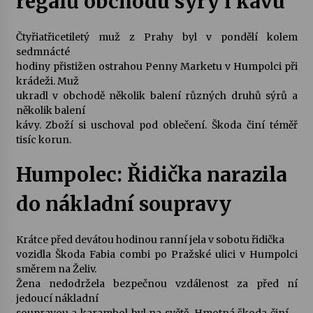
regálů obchodu sýry i kávu
Varhanní recitál Michala Novenka v Klášteře
Čtyřiatřicetiletý muž z Prahy byl v pondělí kolem
Želiv
sedmnácté
3. 7. 2026
hodiny přistižen ostrahou Penny Marketu v Humpolci při
krádeži. Muž
ukradl v obchodě několik balení různých druhů sýrů a
Petr Adamec – Malovaný svět
několik balení
30. 6. 2026
kávy. Zboží si uschoval pod oblečení. Škoda činí téměř
tisíc korun.
Humpolec: Řidička narazila
do nákladní soupravy
Krátce před devátou hodinou ranní jela v sobotu řidička
vozidla Škoda Fabia combi po Pražské ulici v Humpolci
směrem na Želiv.
Žena nedodržela bezpečnou vzdálenost za před ní
jedoucí nákladní