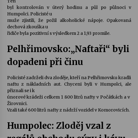
Ten
byl kontrolován v úterý hodinu a půl po půlnoci v
Votavžatský ploty
Humpolci. Policisté u
23. 7. 2026
muže zjistili, že požil alkoholické nápoje. Opakovaná
dechová zkouška u
řidiče byla pozitivní s výsledkem 2 a 1,93 promile.
Letní koncerty ve Stromovce: Rufus Miller
Pelhřimovsko:„Naftaři“ byli
22. 7. 2026
dopadeni při činu
Vysočinka
17. 7. 2026
Policisté zadrželi dva zloděje, kteří na Pelhřimovsku kradli
naftu z nákladních aut. Chyceni byli v Humpolci, ale
přiznali se i k
únorové krádeži celkem 1 800 litrů nafty v Počátkách a v
Ozvěny prázdnin
Žirovnici.
14. 7. 2026
Vzali také 600 litrů nafty z nádrží vozidel v Komorovicích.
Humpolec: Zloděj vzal z
Za kulturou kousek za Humpolec. V Želivě ožije
odkaz Josefa Čapka
13. 7. 2026