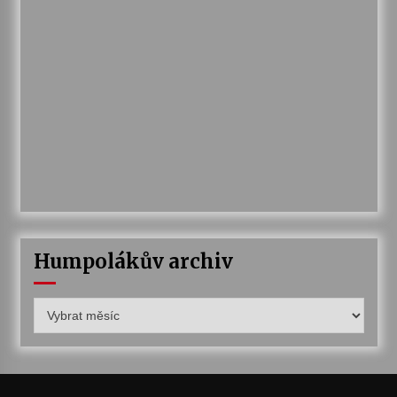
Humpolákův archiv
Humpolákův
archiv