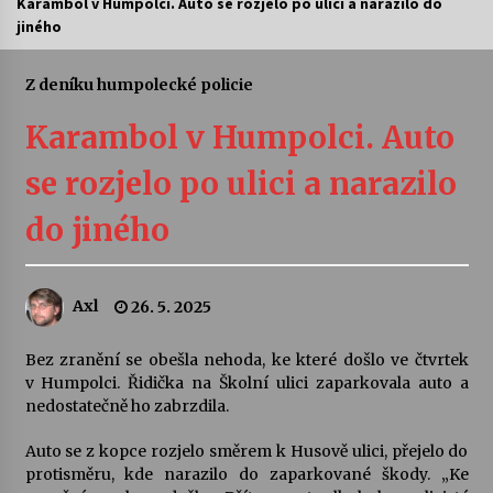
Karambol v Humpolci. Auto se rozjelo po ulici a narazilo do
jiného
Letní koncerty ve Stromovce: Ars Camerata a
Sukuba Ensemble
4. 8. 2026
Z deníku humpolecké policie
Karambol v Humpolci. Auto
Vernisáž výstavy Josefíny Duškové: Stávám se
kapkou
se rozjelo po ulici a narazilo
30. 7. 2026
do jiného
Veselí muzikanti
30. 7. 2026
Axl
26. 5. 2025
Pozvánka na integrační festival Quijotova
šedesátka: 28. 7.–1. 8. 2026
Bez zranění se obešla nehoda, ke které došlo ve čtvrtek
28. 7. 2026
v Humpolci. Řidička na Školní ulici zaparkovala auto a
nedostatečně ho zabrzdila.
Letní koncerty ve Stromovce: Kolchoz a
Auto se z kopce rozjelo směrem k Husově ulici, přejelo do
Jenakaši
protisměru, kde narazilo do zaparkované škody. „Ke
28. 7. 2026