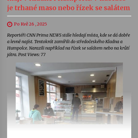
je trhané maso nebo řízek se salátem
Po Kvě 26 , 2025
Reportéři CNN Prima NEWS stále hledají místa, kde se dá dobře
a levně najíst. Tentokrát zamířili do středočeského Kladna a
Humpolce. Narazili například na řízek se salátem nebo na krůtí
játra. Post Views: 77