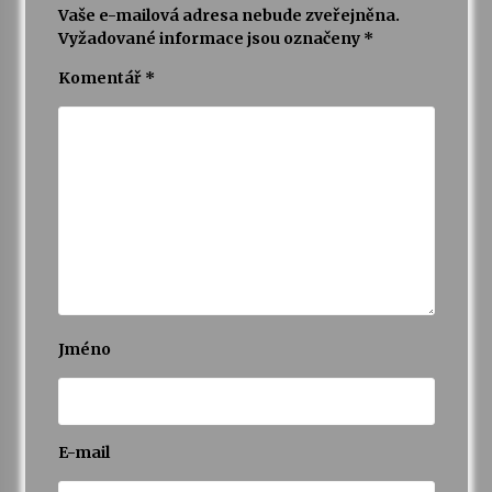
Vaše e-mailová adresa nebude zveřejněna.
Vyžadované informace jsou označeny
*
Varhanní recitál Michala Novenka v Klášteře
Želiv
Komentář
*
3. 7. 2026
Petr Adamec – Malovaný svět
30. 6. 2026
Jméno
E-mail