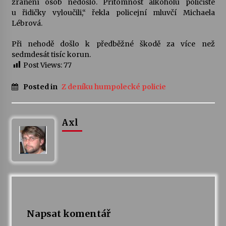
zranění osob nedošlo. Přítomnost alkoholu policisté
u řidičky vyloučili,“ řekla policejní mluvčí Michaela
Votavžatský ploty
Lébrová.
23. 7. 2026
Při nehodě došlo k předběžné škodě za více než
sedmdesát tisíc korun.
Post Views:
77
Letní koncerty ve Stromovce: Rufus Miller
22. 7. 2026
Posted in
Z deníku humpolecké policie
Vysočinka
Axl
17. 7. 2026
Ozvěny prázdnin
14. 7. 2026
Za kulturou kousek za Humpolec. V Želivě ožije
Napsat komentář
odkaz Josefa Čapka
13. 7. 2026