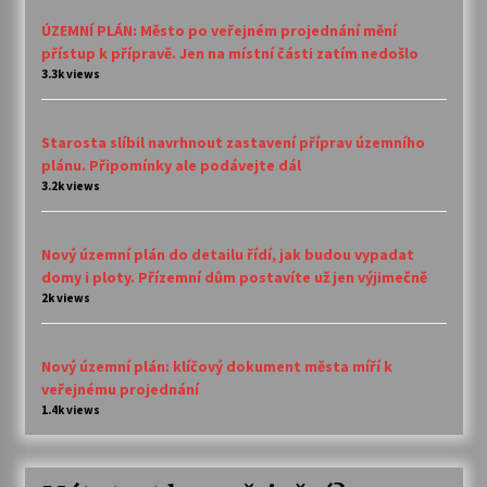
ÚZEMNÍ PLÁN: Město po veřejném projednání mění
přístup k přípravě. Jen na místní části zatím nedošlo
3.3k views
Starosta slíbil navrhnout zastavení příprav územního
plánu. Připomínky ale podávejte dál
3.2k views
Nový územní plán do detailu řídí, jak budou vypadat
domy i ploty. Přízemní dům postavíte už jen výjimečně
2k views
Nový územní plán: klíčový dokument města míří k
veřejnému projednání
1.4k views