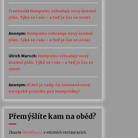
frantisek
:
Humpolec schvaluje nový územní
plán. Týká se i vás – a teď je čas se ozvat
Anonym
:
Humpolec schvaluje nový územní
plán. Týká se i vás – a teď je čas se ozvat
Ulrich Marsch
:
Humpolec schvaluje nový
územní plán. Týká se i vás – a teď je čas se
ozvat
Anonym
:
AI Act je tady. Co znamená nové
evropské pravidlo pro Humpoláky?
Přemýšlíte kam na oběd?
Zkuste
Meníčka.cz
v místních restauracích.