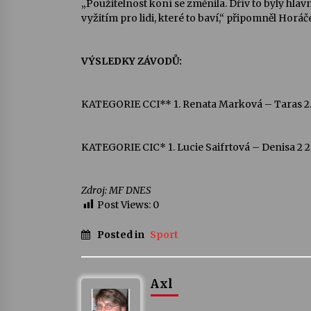
„Použitelnost koní se změnila. Dřív to byly hlav
vyžitím pro lidi, které to baví,“ připomněl Horáč
VÝSLEDKY ZÁVODŮ:
KATEGORIE CCI** 1. Renata Marková – Taras 2. 
KATEGORIE CIC* 1. Lucie Saifrtová – Denisa 2 2.
Zdroj: MF DNES
Post Views:
0
Posted in
Sport
Axl