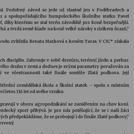
koňmi. Podobný závod se jede už vlastně jen v Poděbradech a
u a spolupořádajícího humpoleckého školního statku Pavel
šť, díky kterému se stal terén závodiště pro koně bezpečnější.
chá a tvrdá země klade na koně velké nároky s rizikem úrazů,“
odu zvítězila Renata Marková s koněm Taras. V CIC* získala
ch disciplin. Zahrnuje v sobě drezúru, terénní jízdu a parkur.
svého druhu v zemi a dodnes je svými parametry považován za
í ve všestrannosti také finále soutěže Zlatá podkova. Její
 Střední zemědělská škola a Školní statek – spolu s místním
í letos 116 let od svého vzniku.
řipravují v oboru agropodnikání se zaměřením na chov koní.
ezdecký sport přibývá. Je pro nás potěšující, že se i naši žáci
ch předpokládáme, že se probojují i do finále Zlaté podkovy,“
Červený.