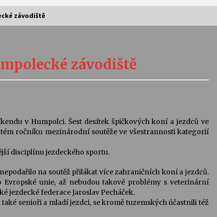
ecké závodiště
Vernisáž výstavy Josefíny Duškové:
Stávám se kapkou
humpolecké závodiště
30. 7. 2026
Letní koncerty ve Stromovce:
Kolchoz a Jenakaši
28. 7. 2026
 víkendu v Humpolci. Šest desítek špičkových koní a jezdců ve
ctém ročníku mezinárodní soutěže ve všestrannosti kategorií
s
Vysočinka
17. 7. 2026
jší disciplínu jezdeckého sportu.
 nepodařilo na soutěž přilákat více zahraničních koní a jezdců.
o Evropské unie, až nebudou takové problémy s veterinární
V
Varhanní recitál Michala Novenka v
ské jezdecké federace Jaroslav Pecháček.
Klášteře Želiv
také senioři a mladí jezdci, se kromě tuzemských účastnili též
3. 7. 2026