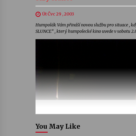
Út Čvc 29 , 2003
Humpolák Vám přináší novou službu pro situace , kdy v
SLUNCE“ , který humpolecké kino uvede v sobotu 2.8. 
You May Like