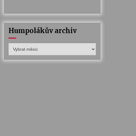
Humpolákův archiv
Humpolákův
archiv