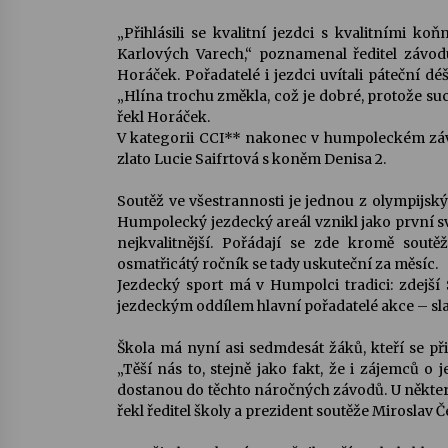
„Přihlásili se kvalitní jezdci s kvalitními 
Karlových Varech,“ poznamenal ředitel závod
Horáček. Pořadatelé i jezdci uvítali páteční dé
„Hlína trochu změkla, což je dobré, protože su
řekl Horáček.
V kategorii CCI** nakonec v humpoleckém záv
zlato Lucie Saifrtová s koněm Denisa 2.
Soutěž ve všestrannosti je jednou z olympijský
Humpolecký jezdecký areál vznikl jako první 
nejkvalitnější. Pořádají se zde kromě soutěž
osmatřicátý ročník se tady uskuteční za měsíc.
Jezdecký sport má v Humpolci tradici: zdejší
jezdeckým oddílem hlavní pořadatelé akce – slav
Škola má nyní asi sedmdesát žáků, kteří se p
„Těší nás to, stejně jako fakt, že i zájemců o j
dostanou do těchto náročných závodů. U některý
řekl ředitel školy a prezident soutěže Miroslav 