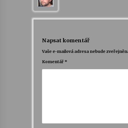
Napsat komentář
Vaše e-mailová adresa nebude zveřejněn
Komentář
*