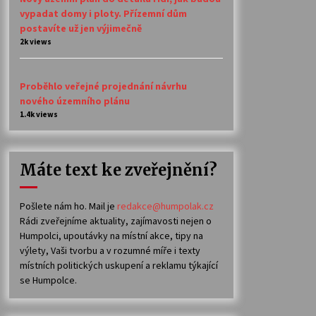
vypadat domy i ploty. Přízemní dům
postavíte už jen výjimečně
2k views
Proběhlo veřejné projednání návrhu
nového územního plánu
1.4k views
Máte text ke zveřejnění?
Pošlete nám ho. Mail je
redakce@humpolak.cz
Rádi zveřejníme aktuality, zajímavosti nejen o
Humpolci, upoutávky na místní akce, tipy na
výlety, Vaši tvorbu a v rozumné míře i texty
místních politických uskupení a reklamu týkající
se Humpolce.