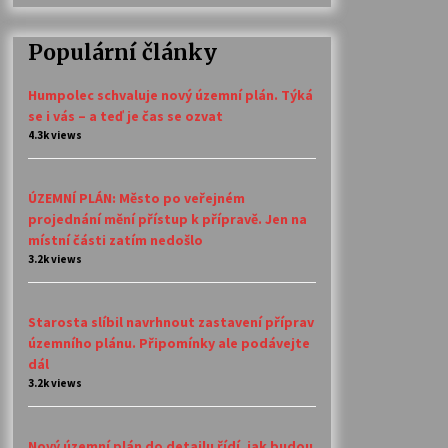
Populární články
Humpolec schvaluje nový územní plán. Týká
se i vás – a teď je čas se ozvat
4.3k views
ÚZEMNÍ PLÁN: Město po veřejném
projednání mění přístup k přípravě. Jen na
místní části zatím nedošlo
3.2k views
Starosta slíbil navrhnout zastavení příprav
územního plánu. Připomínky ale podávejte
dál
3.2k views
Nový územní plán do detailu řídí, jak budou