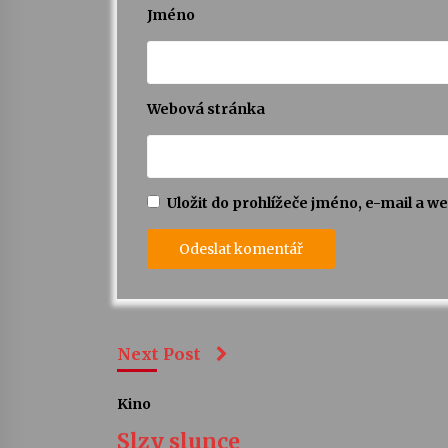
Jméno
Webová stránka
Uložit do prohlížeče jméno, e-mail a 
Next Post
Kino
Slzy slunce