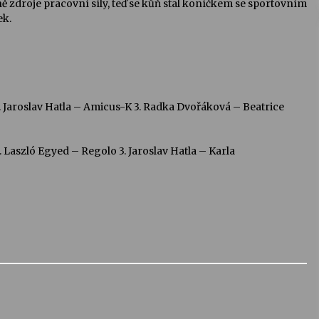
ně zdroje pracovní síly, teď se kůň stal koníčkem se sportovním
ek.
Jaroslav Hatla – Amicus-K 3. Radka Dvořáková – Beatrice
 Laszló Egyed – Regolo 3. Jaroslav Hatla – Karla