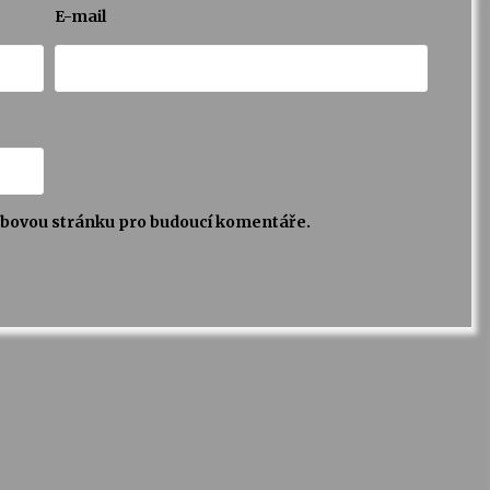
E-mail
webovou stránku pro budoucí komentáře.