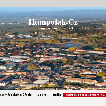
Humpolak.cz
. . . . . nejen o Humpolci a okolí
e z městského úřadu
Sport
audio:
SOUSEDSKÉ ČTENÍ-L. PAMĚTNICKÁ: 