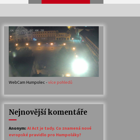
Veselí muzikanti
30. 7. 2026
Votavžatský ploty
23. 7. 2026
WebCam Humpolec -
více pohledů
Ozvěny prázdnin
14. 7. 2026
Nejnovější komentáře
Petr Adamec – Malovaný svět
30. 6. 2026
Anonym
:
AI Act je tady. Co znamená nové
evropské pravidlo pro Humpoláky?