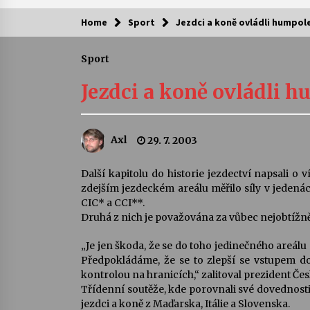
Home
Sport
Jezdci a koně ovládli humpol
Kam za kulturou?
Sport
Letní koncerty ve Stromovce: Ars
Camerata a Sukuba Ensemble
Jezdci a koně ovládli 
4. 8. 2026
Pozvánka na integrační festival
Axl
29. 7. 2003
Quijotova šedesátka: 28. 7.–1. 8.
2026
28. 7. 2026
Další kapitolu do historie jezdectví napsali o
zdejším jezdeckém areálu měřilo síly v jedená
Letní koncerty ve Stromovce: Rufu
CIC* a CCI**.
Miller
Druhá z nich je považována za vůbec nejobtížně
22. 7. 2026
„Je jen škoda, že se do toho jedinečného areálu
Předpokládáme, že se to zlepší se vstupem d
Za kulturou kousek za Humpolec. 
kontrolou na hranicích,“ zalitoval prezident Če
Želivě ožije odkaz Josefa Čapka
Třídenní soutěže, kde porovnali své dovednosti 
13. 7. 2026
jezdci a koně z Maďarska, Itálie a Slovenska.