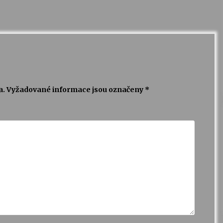
a.
Vyžadované informace jsou označeny
*