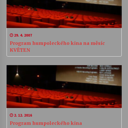
29. 4. 2007
Program humpoleckého kina na měsíc
KVĚTEN
2. 12. 2016
Program humpoleckého kina