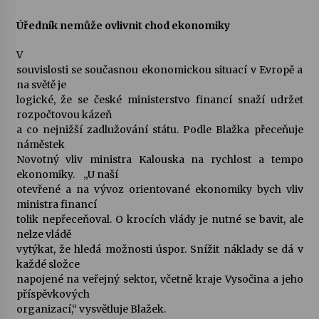
Úředník nemůže ovlivnit chod ekonomiky
Varhanní recitál Michala Novenka v Klášteře
Želiv
V
3. 7. 2026
souvislosti se současnou ekonomickou situací v Evropě a
na světě je
logické, že se české ministerstvo financí snaží udržet
Petr Adamec – Malovaný svět
rozpočtovou kázeň
30. 6. 2026
a co nejnižší zadlužování státu. Podle Blažka přeceňuje
náměstek
Novotný vliv ministra Kalouska na rychlost a tempo
ekonomiky. „U naší
otevřené a na vývoz orientované ekonomiky bych vliv
ministra financí
tolik nepřeceňoval. O krocích vlády je nutné se bavit, ale
nelze vládě
vytýkat, že hledá možnosti úspor. Snížit náklady se dá v
každé složce
napojené na veřejný sektor, včetně kraje Vysočina a jeho
příspěvkových
organizací,“ vysvětluje Blažek.