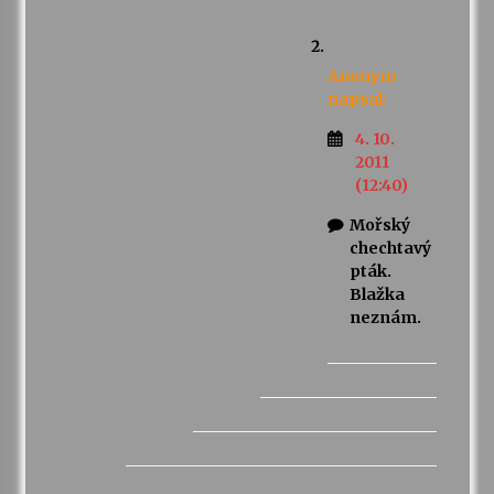
Anonym
napsal:
4. 10.
2011
(12:40)
Mořský
chechtavý
pták.
Blažka
neznám.