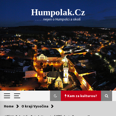
Skip
to
Humpolak.cz
content
. . . . . nejen o Humpolci a okolí
Kam za kulturou?
Home
O kraji Vysočina
Kam za kulturou?