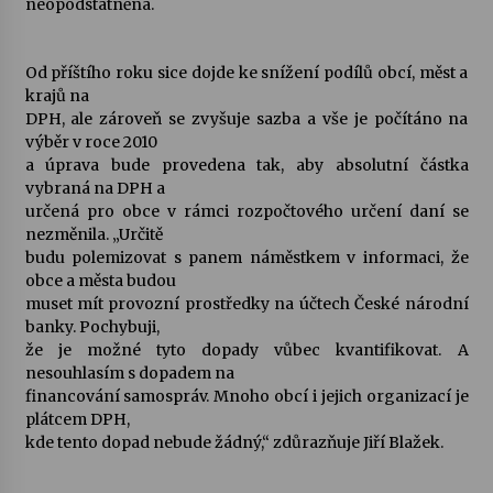
neopodstatněná.
Votavžatský ploty
23. 7. 2026
Od příštího roku sice dojde ke snížení podílů obcí, měst a
krajů na
DPH, ale zároveň se zvyšuje sazba a vše je počítáno na
výběr v roce 2010
Letní koncerty ve Stromovce: Rufus Miller
a úprava bude provedena tak, aby absolutní částka
22. 7. 2026
vybraná na DPH a
určená pro obce v rámci rozpočtového určení daní se
nezměnila. „Určitě
Vysočinka
budu polemizovat s panem náměstkem v informaci, že
17. 7. 2026
obce a města budou
muset mít provozní prostředky na účtech České národní
banky. Pochybuji,
Ozvěny prázdnin
že je možné tyto dopady vůbec kvantifikovat. A
14. 7. 2026
nesouhlasím s dopadem na
financování samospráv. Mnoho obcí i jejich organizací je
plátcem DPH,
kde tento dopad nebude žádný,“ zdůrazňuje Jiří Blažek.
Za kulturou kousek za Humpolec. V Želivě ožije
odkaz Josefa Čapka
13. 7. 2026