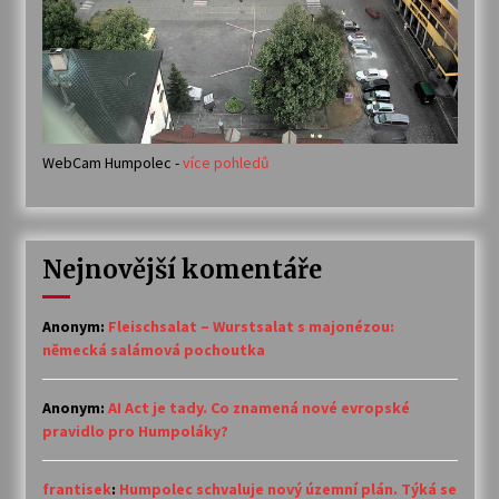
WebCam Humpolec -
více pohledů
Nejnovější komentáře
Anonym
:
Fleischsalat – Wurstsalat s majonézou:
německá salámová pochoutka
Anonym
:
AI Act je tady. Co znamená nové evropské
pravidlo pro Humpoláky?
frantisek
:
Humpolec schvaluje nový územní plán. Týká se