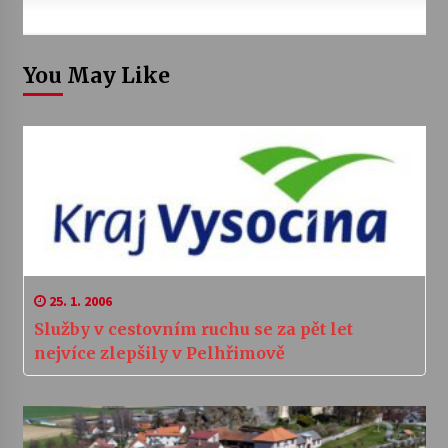
You May Like
25. 1. 2006
Služby v cestovním ruchu se za pět let
nejvíce zlepšily v Pelhřimově