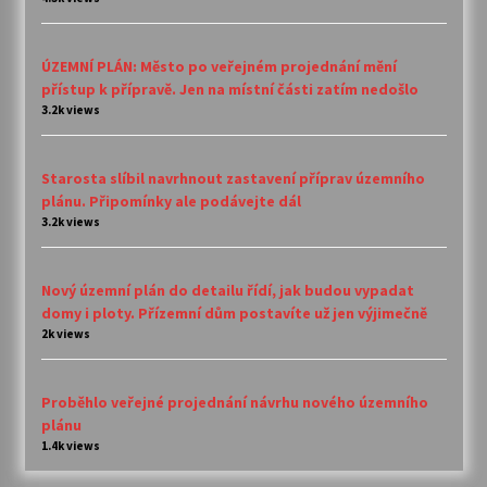
ÚZEMNÍ PLÁN: Město po veřejném projednání mění
přístup k přípravě. Jen na místní části zatím nedošlo
3.2k views
Starosta slíbil navrhnout zastavení příprav územního
plánu. Připomínky ale podávejte dál
3.2k views
Nový územní plán do detailu řídí, jak budou vypadat
domy i ploty. Přízemní dům postavíte už jen výjimečně
2k views
Proběhlo veřejné projednání návrhu nového územního
plánu
1.4k views