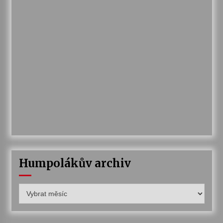
Humpolákův archiv
Humpolákův
archiv