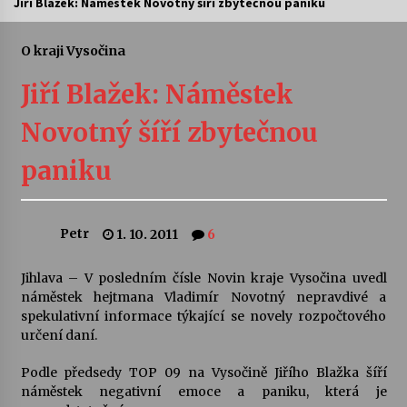
Jiří Blažek: Náměstek Novotný šíří zbytečnou paniku
Letní koncerty ve Stromovce: Ars Camerata a
Sukuba Ensemble
O kraji Vysočina
4. 8. 2026
Jiří Blažek: Náměstek
Vernisáž výstavy Josefíny Duškové: Stávám se
Novotný šíří zbytečnou
kapkou
30. 7. 2026
paniku
Veselí muzikanti
30. 7. 2026
Petr
1. 10. 2011
6
Jihlava – V posledním čísle Novin kraje Vysočina uvedl
Pozvánka na integrační festival Quijotova
šedesátka: 28. 7.–1. 8. 2026
náměstek hejtmana Vladimír Novotný nepravdivé a
28. 7. 2026
spekulativní informace týkající se novely rozpočtového
určení daní.
Letní koncerty ve Stromovce: Kolchoz a
Podle předsedy TOP 09 na Vysočině Jiřího Blažka šíří
Jenakaši
náměstek negativní emoce a paniku, která je
28. 7. 2026