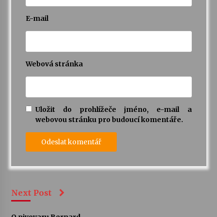
E-mail
Webová stránka
Uložit do prohlížeče jméno, e-mail a
webovou stránku pro budoucí komentáře.
Next Post