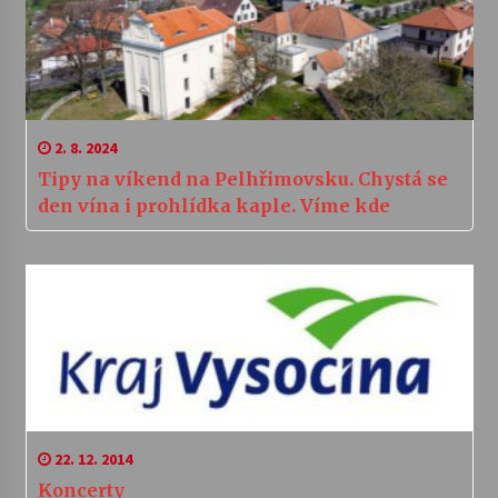
2. 8. 2024
Tipy na víkend na Pelhřimovsku. Chystá se
den vína i prohlídka kaple. Víme kde
22. 12. 2014
Koncerty