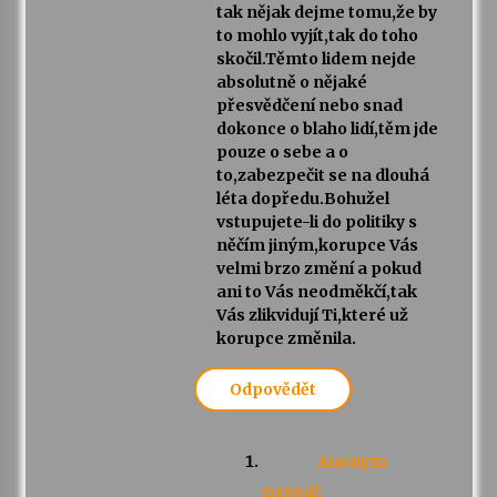
tak nějak dejme tomu,že by
to mohlo vyjít,tak do toho
skočil.Těmto lidem nejde
absolutně o nějaké
přesvědčení nebo snad
dokonce o blaho lidí,těm jde
pouze o sebe a o
to,zabezpečit se na dlouhá
léta dopředu.Bohužel
vstupujete-li do politiky s
něčím jiným,korupce Vás
velmi brzo změní a pokud
ani to Vás neodměkčí,tak
Vás zlikvidují Ti,které už
korupce změnila.
Odpovědět
Anonym
napsal: