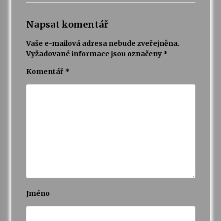
Napsat komentář
Vaše e-mailová adresa nebude zveřejněna.
Vyžadované informace jsou označeny
*
Komentář
*
Jméno