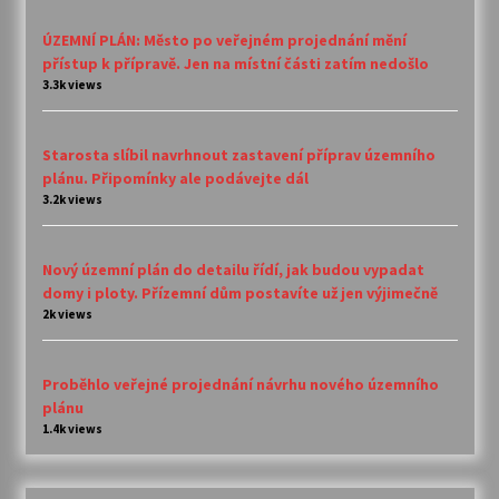
ÚZEMNÍ PLÁN: Město po veřejném projednání mění
přístup k přípravě. Jen na místní části zatím nedošlo
3.3k views
Starosta slíbil navrhnout zastavení příprav územního
plánu. Připomínky ale podávejte dál
3.2k views
Nový územní plán do detailu řídí, jak budou vypadat
domy i ploty. Přízemní dům postavíte už jen výjimečně
2k views
Proběhlo veřejné projednání návrhu nového územního
plánu
1.4k views