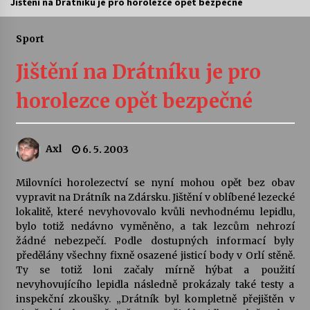
Jištění na Drátníku je pro horolezce opět bezpečné
Letní koncerty ve Stromovce: Ars Camerata a
Sukuba Ensemble
Sport
4. 8. 2026
Jištění na Drátníku je pro
Vernisáž výstavy Josefíny Duškové: Stávám se
horolezce opět bezpečné
kapkou
30. 7. 2026
Axl
6. 5. 2003
Veselí muzikanti
30. 7. 2026
Milovníci horolezectví se nyní mohou opět bez obav
vypravit na Drátník na Zdársku. Jištění v oblíbené lezecké
lokalitě, které nevyhovovalo kvůli nevhodnému lepidlu,
Pozvánka na integrační festival Quijotova
šedesátka: 28. 7.–1. 8. 2026
bylo totiž nedávno vyměněno, a tak lezcům nehrozí
28. 7. 2026
žádné nebezpečí. Podle dostupných informací byly
předělány všechny fixně osazené jisticí body v Orlí stěně.
Ty se totiž loni začaly mírně hýbat a použití
Letní koncerty ve Stromovce: Kolchoz a
nevyhovujícího lepidla následně prokázaly také testy a
Jenakaši
inspekční zkoušky. „Drátník byl kompletně přejištěn v
28. 7. 2026