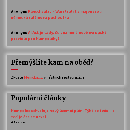
Anonym
:
Fleischsalat – Wurstsalat s majonézou:
německá salámová pochoutka
Anonym
:
AI Act je tady. Co znamená nové evropské
pravidlo pro Humpoláky?
Přemýšlíte kam na oběd?
Zkuste
Meníčka.cz
v místních restauracích.
Populární články
Humpolec schvaluje nový územní plán. Týká se i vás – a
teď je čas se ozvat
4.6k views