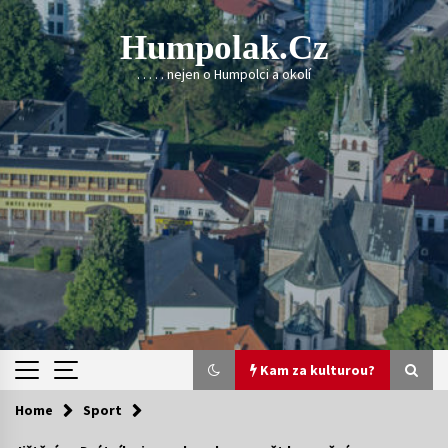
Skip
to
Humpolak.cz
content
. . . . . nejen o Humpolci a okolí
Kam za kulturou?
Home
Sport
Kam za kulturou?