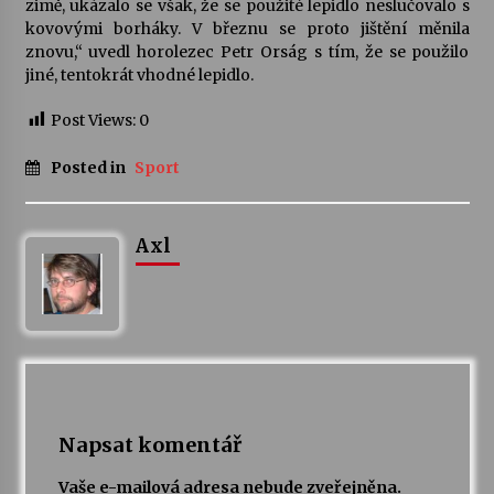
zimě, ukázalo se však, že se použité lepidlo neslučovalo s
kovovými borháky. V březnu se proto jištění měnila
Votavžatský ploty
znovu,“ uvedl horolezec Petr Orság s tím, že se použilo
23. 7. 2026
jiné, tentokrát vhodné lepidlo.
Post Views:
0
Letní koncerty ve Stromovce: Rufus Miller
Posted in
Sport
22. 7. 2026
Axl
Vysočinka
17. 7. 2026
Ozvěny prázdnin
14. 7. 2026
Napsat komentář
Za kulturou kousek za Humpolec. V Želivě ožije
odkaz Josefa Čapka
Vaše e-mailová adresa nebude zveřejněna.
13. 7. 2026