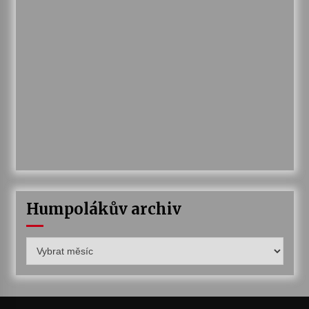
Humpolákův archiv
Humpolákův
archiv