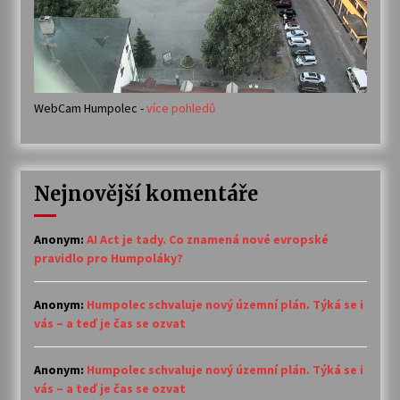
WebCam Humpolec -
více pohledů
Nejnovější komentáře
Anonym
:
AI Act je tady. Co znamená nové evropské
pravidlo pro Humpoláky?
Anonym
:
Humpolec schvaluje nový územní plán. Týká se i
vás – a teď je čas se ozvat
Anonym
:
Humpolec schvaluje nový územní plán. Týká se i
vás – a teď je čas se ozvat