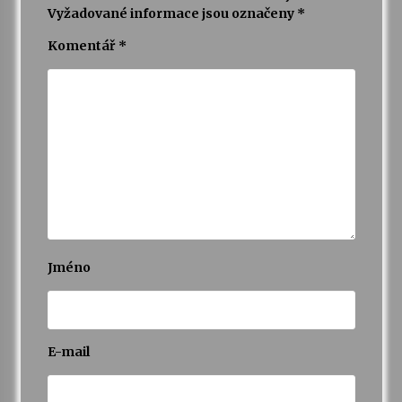
Vyžadované informace jsou označeny
*
Varhanní recitál Michala Novenka v Klášteře
Komentář
*
Želiv
3. 7. 2026
Petr Adamec – Malovaný svět
30. 6. 2026
Jméno
E-mail