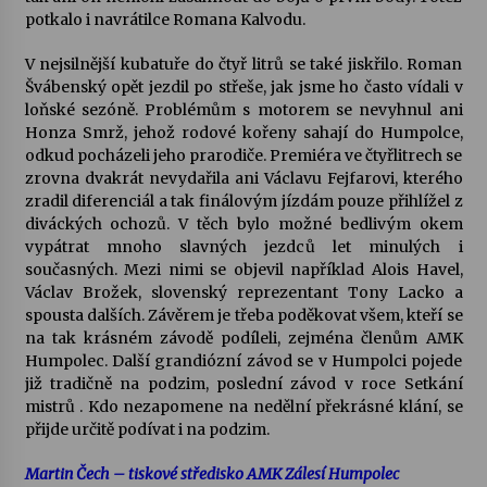
potkalo i navrátilce Romana Kalvodu.
Varhanní recitál Michala Novenka v Klášteře
V nejsilnější kubatuře do čtyř litrů se také jiskřilo. Roman
Želiv
Švábenský opět jezdil po střeše, jak jsme ho často vídali v
3. 7. 2026
loňské sezóně. Problémům s motorem se nevyhnul ani
Honza Smrž, jehož rodové kořeny sahají do Humpolce,
Petr Adamec – Malovaný svět
odkud pocházeli jeho prarodiče. Premiéra ve čtyřlitrech se
30. 6. 2026
zrovna dvakrát nevydařila ani Václavu Fejfarovi, kterého
zradil diferenciál a tak finálovým jízdám pouze přihlížel z
diváckých ochozů. V těch bylo možné bedlivým okem
vypátrat mnoho slavných jezdců let minulých i
současných. Mezi nimi se objevil například Alois Havel,
Václav Brožek, slovenský reprezentant Tony Lacko a
spousta dalších. Závěrem je třeba poděkovat všem, kteří se
na tak krásném závodě podíleli, zejména členům AMK
Humpolec. Další grandiózní závod se v Humpolci pojede
již tradičně na podzim, poslední závod v roce Setkání
mistrů . Kdo nezapomene na nedělní překrásné klání, se
přijde určitě podívat i na podzim.
Martin Čech – tiskové středisko AMK Zálesí Humpolec