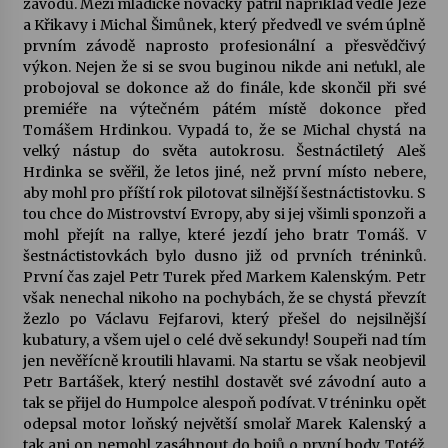
závodů. Mezi mladičké nováčky patřil například vedle Ježe
a Křikavy i Michal Šimůnek, který předvedl ve svém úplně
Votavžatský ploty
prvním závodě naprosto profesionální a přesvědčivý
23. 7. 2026
výkon. Nejen že si se svou buginou nikde ani neťukl, ale
probojoval se dokonce až do finále, kde skončil při své
premiéře na výtečném pátém místě dokonce před
Tomášem Hrdinkou. Vypadá to, že se Michal chystá na
Letní koncerty ve Stromovce: Rufus Miller
velký nástup do světa autokrosu. Šestnáctiletý Aleš
22. 7. 2026
Hrdinka se svěřil, že letos jiné, než první místo nebere,
aby mohl pro příští rok pilotovat silnější šestnáctistovku. S
tou chce do Mistrovství Evropy, aby si jej všimli sponzoři a
Vysočinka
mohl přejít na rallye, které jezdí jeho bratr Tomáš. V
17. 7. 2026
šestnáctistovkách bylo dusno již od prvních tréninků.
První čas zajel Petr Turek před Markem Kalenským. Petr
však nenechal nikoho na pochybách, že se chystá převzít
Ozvěny prázdnin
žezlo po Václavu Fejfarovi, který přešel do nejsilnější
14. 7. 2026
kubatury, a všem ujel o celé dvě sekundy! Soupeři nad tím
jen nevěřícně kroutili hlavami. Na startu se však neobjevil
Petr Bartášek, který nestihl dostavět své závodní auto a
tak se přijel do Humpolce alespoň podívat. V tréninku opět
Za kulturou kousek za Humpolec. V Želivě ožije
odkaz Josefa Čapka
odepsal motor loňský největší smolař Marek Kalenský a
13. 7. 2026
tak ani on nemohl zasáhnout do bojů o první body. Totéž