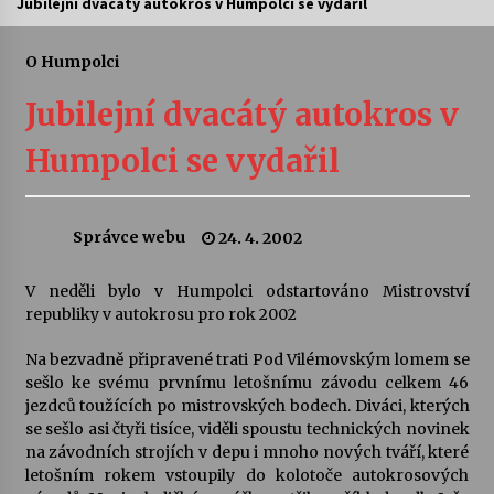
Jubilejní dvacátý autokros v Humpolci se vydařil
Letní koncerty ve Stromovce: Ars Camerata a
Sukuba Ensemble
O Humpolci
4. 8. 2026
Jubilejní dvacátý autokros v
Vernisáž výstavy Josefíny Duškové: Stávám se
Humpolci se vydařil
kapkou
30. 7. 2026
Správce webu
24. 4. 2002
Veselí muzikanti
30. 7. 2026
V neděli bylo v Humpolci odstartováno Mistrovství
republiky v autokrosu pro rok 2002
Pozvánka na integrační festival Quijotova
šedesátka: 28. 7.–1. 8. 2026
Na bezvadně připravené trati Pod Vilémovským lomem se
28. 7. 2026
sešlo ke svému prvnímu letošnímu závodu celkem 46
jezdců toužících po mistrovských bodech. Diváci, kterých
se sešlo asi čtyři tisíce, viděli spoustu technických novinek
Letní koncerty ve Stromovce: Kolchoz a
na závodních strojích v depu i mnoho nových tváří, které
Jenakaši
letošním rokem vstoupily do kolotoče autokrosových
28. 7. 2026