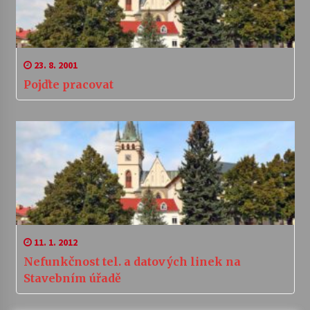
23. 8. 2001
Pojďte pracovat
11. 1. 2012
Nefunkčnost tel. a datových linek na
Stavebním úřadě