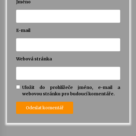
Jméno
E-mail
Webová stránka
Uložit do prohlížeče jméno, e-mail a
webovou stránku pro budoucí komentáře.