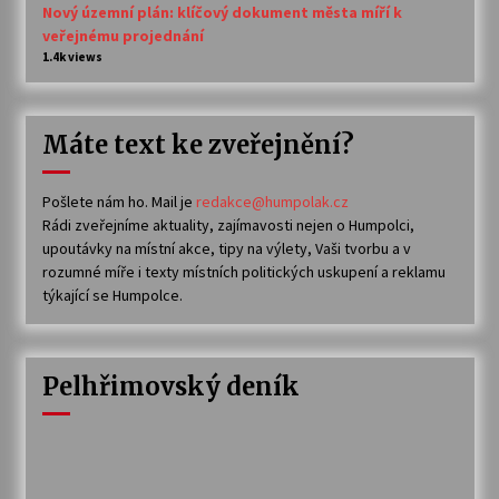
Nový územní plán: klíčový dokument města míří k
veřejnému projednání
1.4k views
Máte text ke zveřejnění?
Pošlete nám ho. Mail je
redakce@humpolak.cz
Rádi zveřejníme aktuality, zajímavosti nejen o Humpolci,
upoutávky na místní akce, tipy na výlety, Vaši tvorbu a v
rozumné míře i texty místních politických uskupení a reklamu
týkající se Humpolce.
Pelhřimovský deník