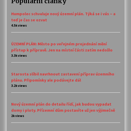
Populární články
Humpolec schvaluje nový územní plán. Týká se i vás – a
teď je čas se ozvat
4.5k views
ÚZEMNÍ PLÁN: Město po veřejném projednání mění
přístup k přípravě. Jen na místní části zatím nedošlo
3.3k views
Starosta slíbil navrhnout zastavení příprav územního
plánu. Připomínky ale podávejte dál
3.2k views
Nový územní plán do detailu řídí, jak budou vypadat
domy i ploty. Přízemní dům postavíte už jen výjimečně
2k views