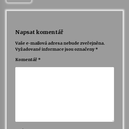
Napsat komentář
Vaše e-mailová adresa nebude zveřejněna.
Vyžadované informace jsou označeny
*
Komentář
*