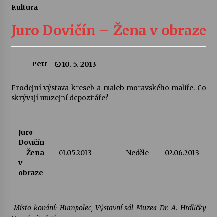
Kultura
Letní koncerty ve Stromovce: Ars Camerata a
Sukuba Ensemble
Juro Dovičín – Žena v obraze
4. 8. 2026
Vernisáž výstavy Josefíny Duškové: Stávám se
Petr
10. 5. 2013
kapkou
30. 7. 2026
Prodejní výstava kreseb a maleb moravského malíře. Co
skrývají muzejní depozitáře?
Veselí muzikanti
30. 7. 2026
Juro
Dovičín
Pozvánka na integrační festival Quijotova
– Žena
01.05.2013
–
Neděle
02.06.2013
šedesátka: 28. 7.–1. 8. 2026
v
28. 7. 2026
obraze
Letní koncerty ve Stromovce: Kolchoz a
Jenakaši
Místo konání: Humpolec, Výstavní sál Muzea Dr. A. Hrdličky
28. 7. 2026