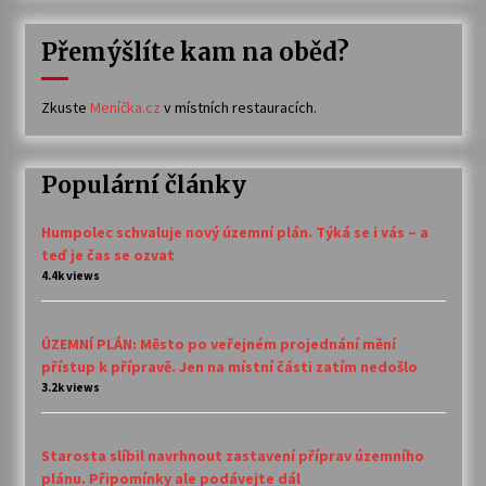
Přemýšlíte kam na oběd?
Zkuste
Meníčka.cz
v místních restauracích.
Populární články
Humpolec schvaluje nový územní plán. Týká se i vás – a
teď je čas se ozvat
4.4k views
ÚZEMNÍ PLÁN: Město po veřejném projednání mění
přístup k přípravě. Jen na místní části zatím nedošlo
3.2k views
Starosta slíbil navrhnout zastavení příprav územního
plánu. Připomínky ale podávejte dál