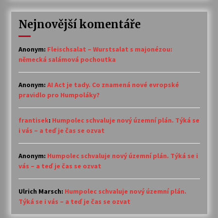
Nejnovější komentáře
Anonym
:
Fleischsalat – Wurstsalat s majonézou:
německá salámová pochoutka
Anonym
:
AI Act je tady. Co znamená nové evropské
pravidlo pro Humpoláky?
frantisek
:
Humpolec schvaluje nový územní plán. Týká se
i vás – a teď je čas se ozvat
Anonym
:
Humpolec schvaluje nový územní plán. Týká se i
vás – a teď je čas se ozvat
Ulrich Marsch
:
Humpolec schvaluje nový územní plán.
Týká se i vás – a teď je čas se ozvat