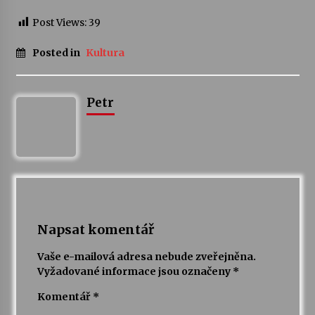
Post Views:
39
Varhanní recitál Michala Novenka v Klášteře
Želiv
Posted in
Kultura
3. 7. 2026
Petr Adamec – Malovaný svět
Petr
30. 6. 2026
Napsat komentář
Vaše e-mailová adresa nebude zveřejněna.
Vyžadované informace jsou označeny
*
Komentář
*