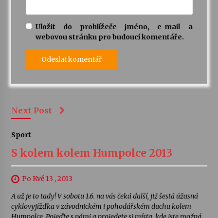
Uložit do prohlížeče jméno, e-mail a
webovou stránku pro budoucí komentáře.
Next Post
Sport
S kolem kolem Humpolce 2013
Po Kvě 13 , 2013
A už je to tady! V sobotu 1.6. na vás čeká další, již šestá úžasná
cyklovyjížďka v závodnickém i pohodářském duchu kolem
Humpolce. Pojeďte s námi a projedete si místa, kde jste možná