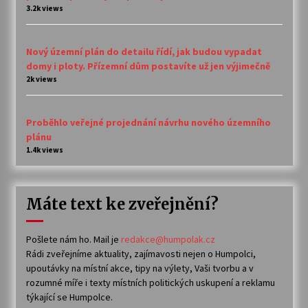
3.2k views
Nový územní plán do detailu řídí, jak budou vypadat
domy i ploty. Přízemní dům postavíte už jen výjimečně
2k views
Proběhlo veřejné projednání návrhu nového územního
plánu
1.4k views
Máte text ke zveřejnění?
Pošlete nám ho. Mail je
redakce@humpolak.cz
Rádi zveřejníme aktuality, zajímavosti nejen o Humpolci,
upoutávky na místní akce, tipy na výlety, Vaši tvorbu a v
rozumné míře i texty místních politických uskupení a reklamu
týkající se Humpolce.