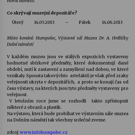
Horní náměstí
Co skrývají muzejní depozitáře?
Votavžatský ploty
23. 7. 2026
Úterý
14.05.2013
–
Pátek
14.06.2013
Místo konání: Humpolec, Výstavní sál Muzea Dr. A. Hrdličky
Letní koncerty ve Stromovce: Rufus Miller
Dolní náměstí
22. 7. 2026
V každém muzeu jsou ve stálých expozicích vystaveny
hodnotné sbírkové předměty, které dokumentují dané
Vysočinka
období, nutí k zastavení a zamyšlení nad dobou, ve které
17. 7. 2026
vznikaly. Spousta takovýchto artefaktů je však před zraky
veřejnosti ukryta v depozitářích, a proto se konají čas od
času výstavy, na kterých jsou tyto předměty vystaveny pro
veřejnost.
Ozvěny prázdnin
V letošním roce jsme se rozhodli takto zpřístupnit
14. 7. 2026
některé z obrazů a plastik.
Na výstavu, která bude probíhat ve výstavním sále muzea
na Dolním náměstí tak všechny srdečně zveme.
Za kulturou kousek za Humpolec. V Želivě ožije
odkaz Josefa Čapka
zdroj:
www.infohumpolec.cz
13. 7. 2026