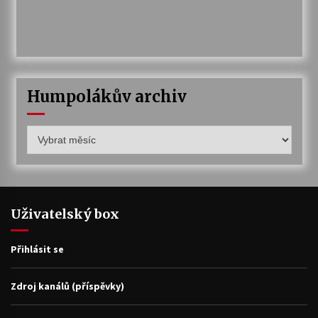
Humpolákův archiv
Humpolákův
archiv
Uživatelský box
Přihlásit se
Zdroj kanálů (příspěvky)