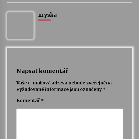
myska
Napsat komentář
Vaše e-mailová adresa nebude zveřejněna.
Vyžadované informace jsou označeny
*
Komentář
*