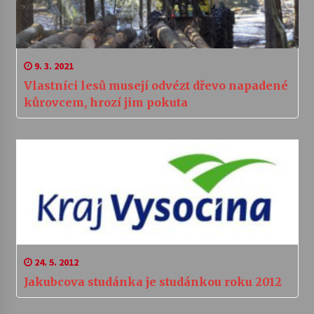
9. 3. 2021
Vlastníci lesů musejí odvézt dřevo napadené
kůrovcem, hrozí jim pokuta
24. 5. 2012
Jakubcova studánka je studánkou roku 2012