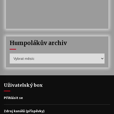
Humpolákův archiv
Humpolákův
archiv
Uživatelský box
Přihlásit se
Zdroj kanálů (příspěvky)