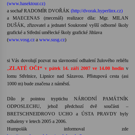
(www.hasektour.cz)
a sochař RADOMÍR DVOŘÁK
(http://dvorak.hyperlinx.cz)
Votavžatský ploty
a MAECENAS (mecenáš) realizace díla: Mgr. MILAN
23. 7. 2026
DUŠÁK, zřizovatel a jednatel Soukromé vyšší odborné školy
grafické a Střední umělecké školy grafické Jihlava
(
www.vosg.cz
a
www.susg.cz
)
Letní koncerty ve Stromovce: Rufus Miller
22. 7. 2026
si Vás dovolují pozvat na slavnostní odhalení žulového reliéfu
ZLATÉ OČI“
Vysočinka
„
v pátek 14. září 2007 ve 14.00 hodin
v
17. 7. 2026
lomu Střelnice, Lipnice nad Sázavou. Přístupová cesta (asi
1000 m) bude značena z náměstí.
Ozvěny prázdnin
Dílo je pointou tryptichu NÁRODNÍ PAMÁTNÍK
14. 7. 2026
ODPOSLECHU, jehož předchozí dvě součásti –
BRETSCHNEIDROVO UCHO a ÚSTA PRAVDY byly
odhaleny v letech 2005 a 2006.
Za kulturou kousek za Humpolec. V Želivě ožije
odkaz Josefa Čapka
Humpolák informoval zde
13. 7. 2026