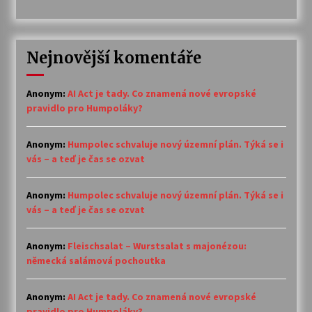
Nejnovější komentáře
Anonym
:
AI Act je tady. Co znamená nové evropské
pravidlo pro Humpoláky?
Anonym
:
Humpolec schvaluje nový územní plán. Týká se i
vás – a teď je čas se ozvat
Anonym
:
Humpolec schvaluje nový územní plán. Týká se i
vás – a teď je čas se ozvat
Anonym
:
Fleischsalat – Wurstsalat s majonézou:
německá salámová pochoutka
Anonym
:
AI Act je tady. Co znamená nové evropské
pravidlo pro Humpoláky?