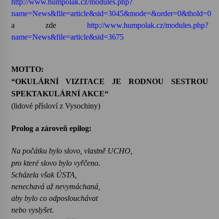
http://www.humpolak.cz/modules.php?
name=News&file=article&sid=3045&mode=&order=0&thold=0
Varhanní recitál Michala Novenka v Klášteře
a zde
http://www.humpolak.cz/modules.php?
Želiv
name=News&file=article&sid=3675
3. 7. 2026
Petr Adamec – Malovaný svět
MOTTO:
30. 6. 2026
“OKULÁRNÍ VIZITACE JE RODNOU SESTROU
SPEKTAKULÁRNÍ AKCE“
(lidové přísloví z Vysochiny)
Prolog a zároveň epilog:
Na počátku bylo slovo, vlastně UCHO,
pro které slovo bylo vyřčeno.
Scházela však ÚSTA,
nenechavá až nevymáchaná,
aby bylo co odposlouchávat
nebo vyslyšet.