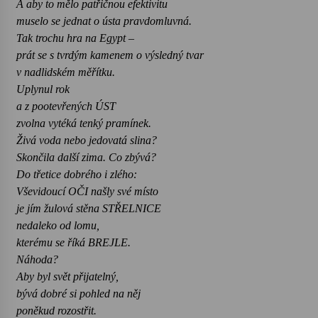
A aby to mělo patřičnou efektivitu
muselo se jednat o ústa pravdomluvná.
Tak trochu hra na Egypt –
prát se s tvrdým kamenem o výsledný tvar
v nadlidském měřítku.
Uplynul rok
a z pootevřených ÚST
zvolna vytéká tenký pramínek.
Živá voda nebo jedovatá slina?
Skončila další zima. Co zbývá?
Do třetice dobrého i zlého:
Vševidoucí OČI našly své místo
je jím žulová stěna STŘELNICE
nedaleko od lomu,
kterému se říká BREJLE.
Náhoda?
Aby byl svět přijatelný,
bývá dobré si pohled na něj
poněkud rozostřit.