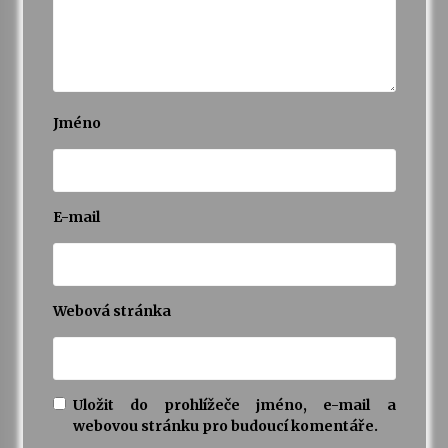
Jméno
E-mail
Webová stránka
Uložit do prohlížeče jméno, e-mail a
webovou stránku pro budoucí komentáře.