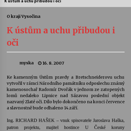
K ústům a uchu přibudou i oči
Letní koncerty ve Stromovce: Ars Camerata a
Sukuba Ensemble
O kraji Vysočina
4. 8. 2026
K ústům a uchu přibudou i
Vernisáž výstavy Josefíny Duškové: Stávám se
oči
kapkou
30. 7. 2026
myska
16. 8. 2007
Veselí muzikanti
30. 7. 2026
Ke kamenným Ústům pravdy a Bretschneiderovu uchu
vytvořil v rámci Národního památníku odposlechu známý
kamenosochař Radomír Dvořák v jednom ze zatopených
Pozvánka na integrační festival Quijotova
šedesátka: 28. 7.–1. 8. 2026
lomů nedaleko Lipnice nad Sázavou poslední objekt
28. 7. 2026
nazvaný Zlaté oči. Dílo bylo dokončeno na konci července
a slavnostně bude odhaleno 14.září.
Letní koncerty ve Stromovce: Kolchoz a
Ing. RICHARD HAŠEK – vnuk spisovatele Jaroslava Haška,
Jenakaši
patron projektu, majitel hostince U České koruny
28. 7. 2026