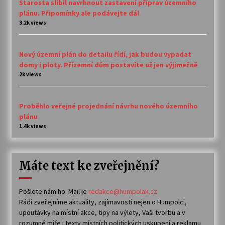
Starosta slíbil navrhnout zastavení příprav územního
plánu. Připomínky ale podávejte dál
3.2k views
Nový územní plán do detailu řídí, jak budou vypadat
domy i ploty. Přízemní dům postavíte už jen výjimečně
2k views
Proběhlo veřejné projednání návrhu nového územního
plánu
1.4k views
Máte text ke zveřejnění?
Pošlete nám ho. Mail je
redakce@humpolak.cz
Rádi zveřejníme aktuality, zajímavosti nejen o Humpolci,
upoutávky na místní akce, tipy na výlety, Vaši tvorbu a v
rozumné míře i texty místních politických uskupení a reklamu