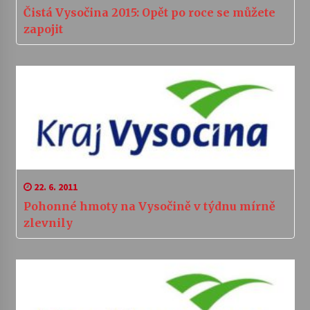
Čistá Vysočina 2015: Opět po roce se můžete
zapojit
22. 6. 2011
Pohonné hmoty na Vysočině v týdnu mírně
zlevnily