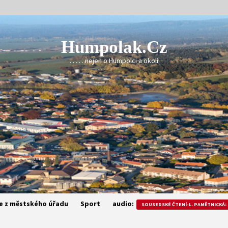
Humpolak.cz
. . . . . nejen o Humpolci a okolí
e z městského úřadu
Sport
audio:
SOUSEDSKÉ ČTENÍ-L. PAMĚTNICKÁ: 