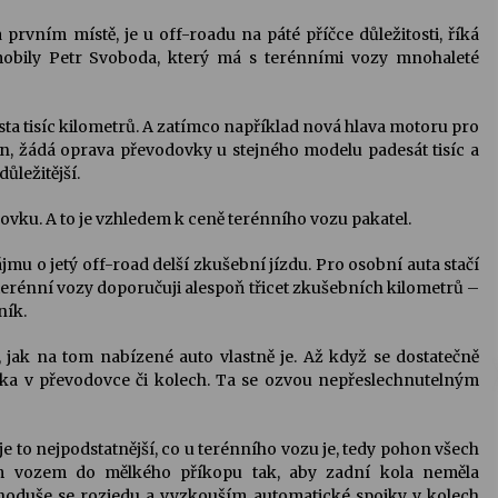
prvním místě, je u off-roadu na páté příčce důležitosti, říká
obily Petr Svoboda, který má s terénními vozy mnohaleté
ři sta tisíc kilometrů. A zatímco například nová hlava motoru pro
run, žádá oprava převodovky u stejného modelu padesát tisíc a
ůležitější.
vku. A to je vzhledem k ceně terénního vozu pakatel.
mu o jetý off-road delší zkušební jízdu. Pro osobní auta stačí
erénní vozy doporučuji alespoň třicet zkušebních kilometrů –
ník.
, jak na tom nabízené auto vlastně je. Až když se dostatečně
iska v převodovce či kolech. Ta se ozvou nepřeslechnutelným
je to nejpodstatnější, co u terénního vozu je, tedy pohon všech
ným vozem do mělkého příkopu tak, aby zadní kola neměla
ednoduše se rozjedu a vyzkouším automatické spojky v kolech