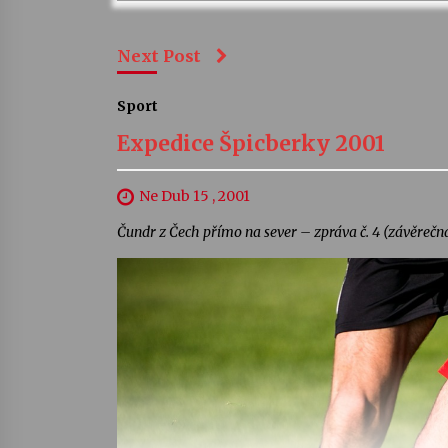
Next Post
Sport
Expedice Špicberky 2001
Ne Dub 15 , 2001
Čundr z Čech přímo na sever – zpráva č. 4 (závěrečná