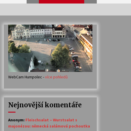
Veselí muzikanti
30. 7. 2026
Votavžatský ploty
23. 7. 2026
WebCam Humpolec -
více pohledů
Ozvěny prázdnin
14. 7. 2026
Nejnovější komentáře
Petr Adamec – Malovaný svět
30. 6. 2026
Anonym
:
Fleischsalat – Wurstsalat s
majonézou: německá salámová pochoutka