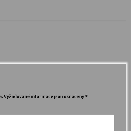
a.
Vyžadované informace jsou označeny
*