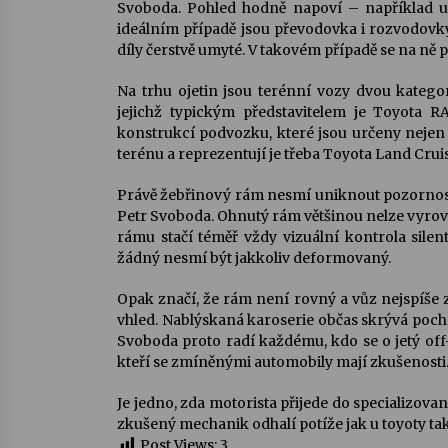
Svoboda. Pohled hodně napoví – například un
ideálním případě jsou převodovka i rozvodovk
díly čerstvě umyté. V takovém případě se na ně
Na trhu ojetin jsou terénní vozy dvou kategor
jejichž typickým představitelem je Toyota R
konstrukcí podvozku, které jsou určeny nejen 
terénu a reprezentují je třeba Toyota Land Cruis
Právě žebřinový rám nesmí uniknout pozornosti.
Petr Svoboda. Ohnutý rám většinou nelze vyrov
rámu stačí téměř vždy vizuální kontrola sile
žádný nesmí být jakkoliv deformovaný.
Opak značí, že rám není rovný a vůz nejspíše za
vhled. Nablýskaná karoserie občas skrývá poch
Svoboda proto radí každému, kdo se o jetý of
kteří se zmíněnými automobily mají zkušenosti
Je jedno, zda motorista přijede do specializovan
zkušený mechanik odhalí potíže jak u toyoty tak 
Post Views:
3