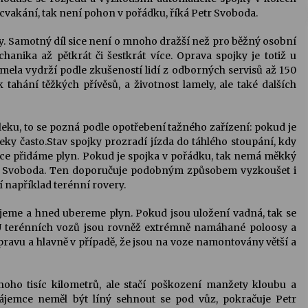
cvakání, tak není pohon v pořádku, říká Petr Svoboda.
y. Samotný díl sice není o mnoho dražší než pro běžný osobní
chanika až pětkrát či šestkrát více. Oprava spojky je totiž u
ela vydrží podle zkušeností lidí z odborných servisů až 150
 k tahání těžkých přívěsů, a životnost lamely, ale také dalších
eku, to se pozná podle opotřebení tažného zařízení: pokud je
eky často.Stav spojky prozradí jízda do táhlého stoupání, kdy
ce přidáme plyn. Pokud je spojka v pořádku, tak nemá měkký
Petr Svoboda. Ten doporučuje podobným způsobem vyzkoušet i
í například terénní rovery.
ujeme a hned ubereme plyn. Pokud jsou uložení vadná, tak se
. U terénních vozů jsou rovněž extrémně namáhané poloosy a
ápravu a hlavně v případě, že jsou na voze namontovány větší a
noho tisíc kilometrů, ale stačí poškození manžety kloubu a
 zájemce neměl být líný sehnout se pod vůz, pokračuje Petr