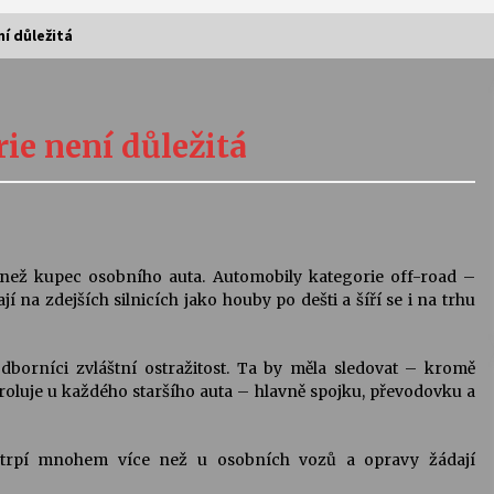
í důležitá
Vernisáž výstavy Josefíny Duškové:
Stávám se kapkou
ie není důležitá
30. 7. 2026
Letní koncerty ve Stromovce:
Kolchoz a Jenakaši
28. 7. 2026
í než kupec osobního auta. Automobily kategorie off-road –
í na zdejších silnicích jako houby po dešti a šíří se i na trhu
s
Vysočinka
17. 7. 2026
borníci zvláštní ostražitost. Ta by měla sledovat – kromě
troluje u každého staršího auta – hlavně spojku, převodovku a
V
Varhanní recitál Michala Novenka v
Klášteře Želiv
ů trpí mnohem více než u osobních vozů a opravy žádají
3. 7. 2026