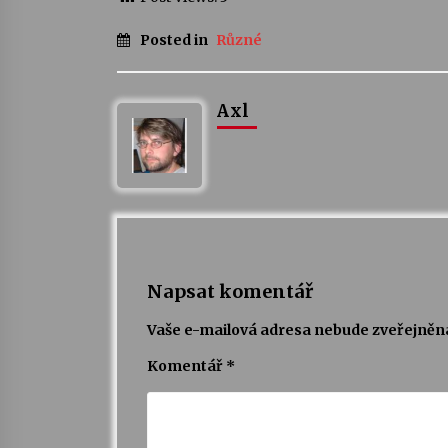
Posted in
Různé
Axl
Napsat komentář
Vaše e-mailová adresa nebude zveřejněn
Komentář
*