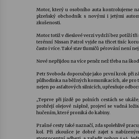
Motor, který u osobního auta kontrolujeme na 
plzeňský obchodník s novými i jetými autom
zkušenosti.
Motor totiž v dieslové verzi vydrží bez potíží t
terénní Nissan Patrol vyjde na třicet tisíc ko
často i více. Také stav tlumičů pérování není nejd
Nové nepřijdou na více peněz než třeba na škodo
Petr Svoboda doporučuje jako první krok při záj
půlhodinka na běžných komunikacích, ale pro t
nejen po asfaltových silnicích, upřesňuje odbor
„Teprve při jízdě po polních cestách se ukáže
prohřejí olejové náplně, projeví se vadná lož
hučením, které proniká do kabiny.
Prašné cesty také naznačí, zda spolehlivě pracu
kol. Při zkoušce je dobré zajet s nabíze
stoprocentní adhezi, a zařadit pohon 4×4. J