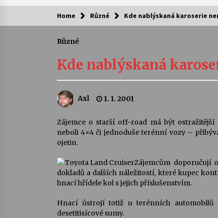
Home
Různé
Kde nablýskaná karoserie nen
Kam za kulturou?
Různé
Letní koncerty ve Stromovce: Ars
Camerata a Sukuba Ensemble
Kde nablýskaná karoser
4. 8. 2026
Pozvánka na integrační festival
Axl
1. 1. 2001
Quijotova šedesátka: 28. 7.–1. 8.
2026
28. 7. 2026
Zájemce o starší off-road má být ostražitějš
neboli 4×4 či jednoduše terénní vozy – přibývaj
Letní koncerty ve Stromovce: Rufu
ojetin.
Miller
22. 7. 2026
Zájemcům doporučují od
dokladů a dalších náležitostí, které kupec kon
hnací hřídele kol s jejich příslušenstvím.
Za kulturou kousek za Humpolec. 
Želivě ožije odkaz Josefa Čapka
Hnací ústrojí totiž u terénních automobil
13. 7. 2026
desetitisícové sumy.