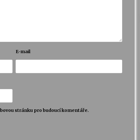
E-mail
webovou stránku pro budoucí komentáře.