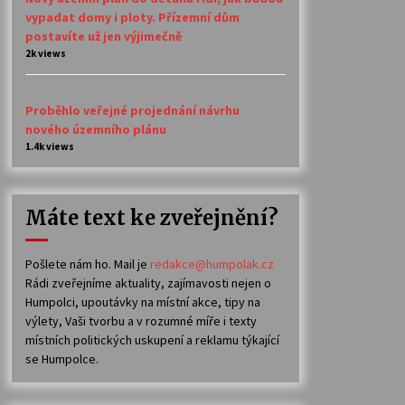
vypadat domy i ploty. Přízemní dům
postavíte už jen výjimečně
2k views
Proběhlo veřejné projednání návrhu
nového územního plánu
1.4k views
Máte text ke zveřejnění?
Pošlete nám ho. Mail je
redakce@humpolak.cz
Rádi zveřejníme aktuality, zajímavosti nejen o
Humpolci, upoutávky na místní akce, tipy na
výlety, Vaši tvorbu a v rozumné míře i texty
místních politických uskupení a reklamu týkající
se Humpolce.