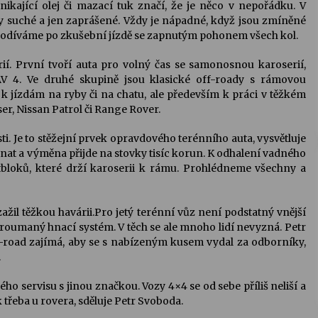
ikající olej či mazací tuk značí, že je něco v nepořádku. V
y suché a jen zaprášené. Vždy je nápadné, když jsou zmíněné
 podíváme po zkušební jízdě se zapnutým pohonem všech kol.
ií. První tvoří auta pro volný čas se samonosnou karoserií,
AV 4. Ve druhé skupině jsou klasické off-roady s rámovou
k jízdám na ryby či na chatu, ale především k práci v těžkém
er, Nissan Patrol či Range Rover.
 Je to stěžejní prvek opravdového terénního auta, vysvětluje
nat a výměna přijde na stovky tisíc korun. K odhalení vadného
ntbloků, které drží karoserii k rámu. Prohlédneme všechny a
žil těžkou havárii.Pro jetý terénní vůz není podstatný vnější
roumaný hnací systém. V těch se ale mnoho lidí nevyzná. Petr
f-road zajímá, aby se s nabízeným kusem vydal za odborníky,
.
ého servisu s jinou značkou. Vozy 4×4 se od sebe příliš neliší a
třeba u rovera, sděluje Petr Svoboda.