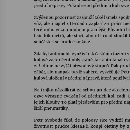
přední nápravy. Pokud se od předních kol ozve 
Zvýšenou pozornost zaslouží také lamela spojk
vůz, ale majitel off-roadu zaplatí za práci me
terénního vozu mnohem pracnější. Původní lam
tisíc kilometrů, ale stačí, aby off-road sloužil
součástek se prudce snižuje.
Zda byl automobil využíván k častému tažení vl
kulové zakončení oblýskané, tak auto tahalo vl
zařadíme nejvyšší převodový stupeň. Pak prud
záběr, ale naopak tvrdě zabere, vysvětluje 
kulová uložení v přední nápravě, která používaj
Na trojku několikrát za sebou prudce akceler
ozve výrazné cvakání od předních kol, radí
jejich klouby. To platí především pro přední n
širší pneumatiky.
Petr Svoboda říká, že poloosy sice vydrží m
životnost prudce klesá.Při koupi ojetiny by