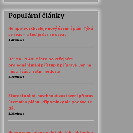
Populární články
Humpolec schvaluje nový územní plán. Týká
se i vás – a teď je čas se ozvat
4.4k views
ÚZEMNÍ PLÁN: Město po veřejném
projednání mění přístup k přípravě. Jen na
místní části zatím nedošlo
3.2k views
Starosta slíbil navrhnout zastavení příprav
územního plánu. Připomínky ale podávejte
dál
3.2k views
Nový územní plán do detailu řídí, jak budou