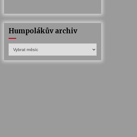
Humpolákův archiv
Humpolákův
archiv