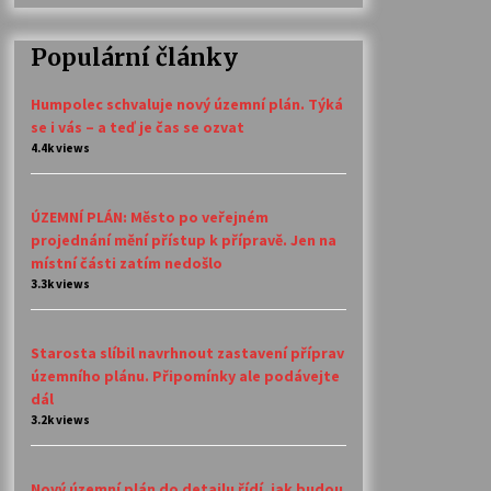
Populární články
Humpolec schvaluje nový územní plán. Týká
se i vás – a teď je čas se ozvat
4.4k views
ÚZEMNÍ PLÁN: Město po veřejném
projednání mění přístup k přípravě. Jen na
místní části zatím nedošlo
3.3k views
Starosta slíbil navrhnout zastavení příprav
územního plánu. Připomínky ale podávejte
dál
3.2k views
Nový územní plán do detailu řídí, jak budou