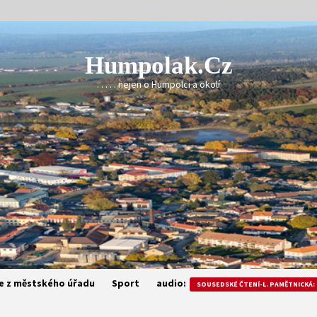
Humpolak.cz
. . . . . nejen o Humpolci a okolí
e z městského úřadu
Sport
audio:
SOUSEDSKÉ ČTENÍ-L. PAMĚTNICKÁ: 