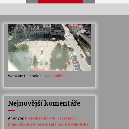
Veselí muzikanti
30. 7. 2026
Votavžatský ploty
23. 7. 2026
WebCam Humpolec -
více pohledů
Ozvěny prázdnin
14. 7. 2026
Nejnovější komentáře
Petr Adamec – Malovaný svět
30. 6. 2026
Anonym
:
Fleischsalat – Wurstsalat s
majonézou: německá salámová pochoutka