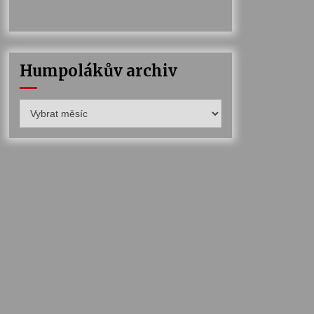
Humpolákův archiv
Humpolákův
archiv