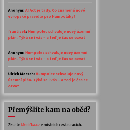
Anonym
:
AI Act je tady. Co znamená nové
evropské pravidlo pro Humpoláky?
frantisek
:
Humpolec schvaluje nový územní
plán. Týká se i vás – a teď je čas se ozvat
Anonym
:
Humpolec schvaluje nový územní
plán. Týká se i vás – a teď je čas se ozvat
Ulrich Marsch
:
Humpolec schvaluje nový
územní plán. Týká se i vás – a teď je čas se
ozvat
Přemýšlíte kam na oběd?
Zkuste
Meníčka.cz
v místních restauracích.