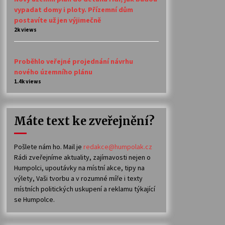
vypadat domy i ploty. Přízemní dům
postavíte už jen výjimečně
2k views
Proběhlo veřejné projednání návrhu
nového územního plánu
1.4k views
Máte text ke zveřejnění?
Pošlete nám ho. Mail je
redakce@humpolak.cz
Rádi zveřejníme aktuality, zajímavosti nejen o
Humpolci, upoutávky na místní akce, tipy na
výlety, Vaši tvorbu a v rozumné míře i texty
místních politických uskupení a reklamu týkající
se Humpolce.