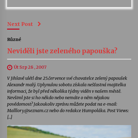
Next Post
Různé
Neviděli jste zeleného papouška?
Út Srp 28 , 2007
V Jihlavě ulétl dne 25.července své chovatelce zelený papoušek
Alexandr malý. Uplynulou sobotu získala nešťastná majitelka
informaci, že byl před několika týdny viděn v našem městě.
Nevšiml jste si ho někdo nebo nemáte o něm nějakou
povědomost? Jakoukoliv zprávu můžete podat na e-mail:
Malllory@seznam.cz nebo do redakce Humpoláka. Post Views:
[…]