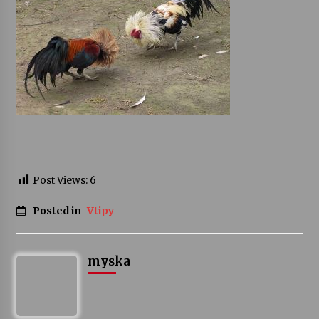
Za kulturou kousek za Humpolec. V Želivě ožije
odkaz Josefa Čapka
13. 7. 2026
Varhanní recitál Michala Novenka v Klášteře
Želiv
3. 7. 2026
Post Views:
6
Posted in
Vtipy
myska