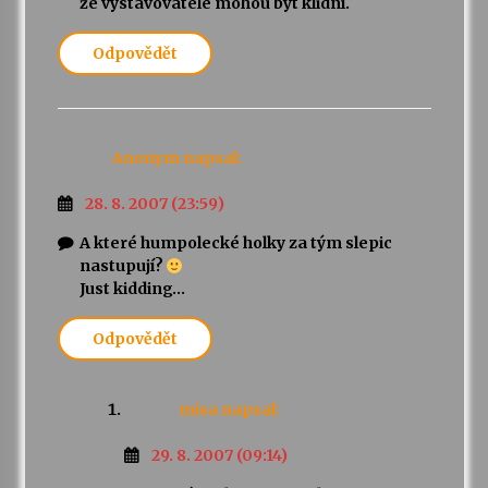
že vystavovatelé mohou být klidní.
Odpovědět
Anonym
napsal:
28. 8. 2007 (23:59)
A které humpolecké holky za tým slepic
nastupují?
Just kidding…
Odpovědět
misa
napsal:
29. 8. 2007 (09:14)