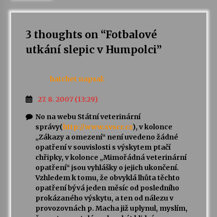
3 thoughts on “
Fotbalové
utkání slepic v Humpolci
”
hatchet
napsal:
27. 8. 2007 (13:29)
No na webu Státní veterinární
správy(
http://www.svscr.cz
), v kolonce
„Zákazy a omezení“ není uvedeno žádné
opatření v souvislosti s výskytem ptačí
chřipky, v kolonce „Mimořádná veterinární
opatření“ jsou vyhlášky o jejich ukončení.
Vzhledem k tomu, že obvyklá lhůta těchto
opatření bývá jeden měsíc od posledního
prokázaného výskytu, a ten od nálezu v
provozovnách p. Macha již uplynul, myslím,