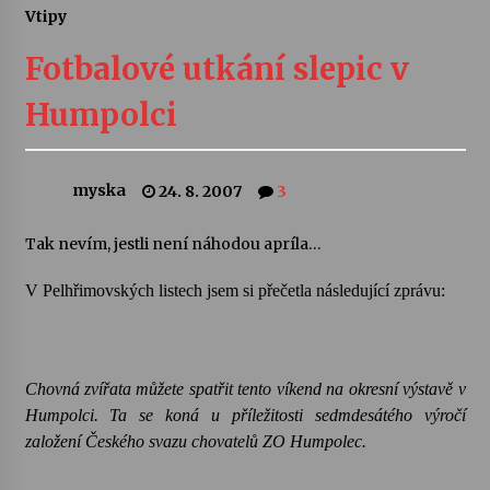
Vtipy
Divadélka pro děti: Kašpárek v dračí jeskyni
Fotbalové utkání slepic v
10. 8. 2026
Humpolci
Letní koncerty ve Stromovce: Ars Camerata a
Sukuba Ensemble
4. 8. 2026
myska
24. 8. 2007
3
Vernisáž výstavy Josefíny Duškové: Stávám se
Tak nevím, jestli není náhodou apríla…
kapkou
30. 7. 2026
V Pelhřimovských listech jsem si přečetla následující zprávu:
Veselí muzikanti
30. 7. 2026
Chovná zvířata můžete spatřit tento víkend na okresní výstavě v
Humpolci.
Ta se koná u příležitosti sedmdesátého výročí
Pozvánka na integrační festival Quijotova
založení Českého svazu chovatelů ZO Humpolec.
šedesátka: 28. 7.–1. 8. 2026
28. 7. 2026