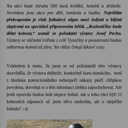
Na akci bude zhruba 500 kusů králíků, holubů a drůbeže.
Letní koncerty ve Stromovce: Kolchoz a
Novinkou jsou akce pro děti, tombola a hudba.
Největším
Jenakaši
překvapením je však fotbalový zápas mezi šedými a bílými
28. 7. 2026
slepicemi na speciálně připraveném hřišti. „Rozhodčího bude
dělat kohout,“ usmál se pořadatel výstavy Josef Pecha.
Votavžatský ploty
Výstavy se zúčastní zvířata z celé Vysočiny a posuzovaní budou
23. 7. 2026
odbornou komisí už zítra. Na vítěze čekají lákavé ceny.
Letní koncerty ve Stromovce: Rufus Miller
Vzhledem k tomu, že jsem se od pořadatelů této výstavy
22. 7. 2026
dozvěděla, že výstava drůbeže, konkrétně kuru domácího,
není
z hlediska potencionálního nebezpečí nákazy ptačí chřipkou
povolena, dovoluji si o této informaci zlehka zapochybovat. Ale
Vysočinka
jestli opravdu budou hrát slepice fotbal, tak u toho chci být! O
17. 7. 2026
kohoutích zápasech už jsem něco zaslechla, ale o slepičím
fotbalu? :-))
Ozvěny prázdnin
14. 7. 2026