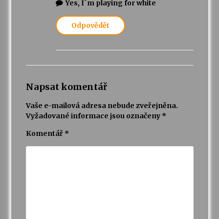
Yes, I´m playing for white
Odpovědět
Napsat komentář
Vaše e-mailová adresa nebude zveřejněna.
Vyžadované informace jsou označeny
*
Komentář
*