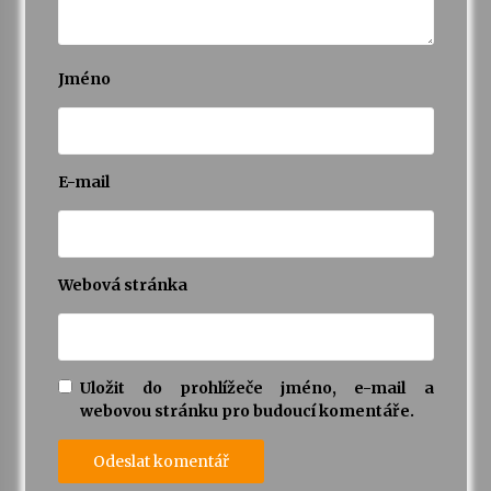
Jméno
E-mail
Webová stránka
Uložit do prohlížeče jméno, e-mail a
webovou stránku pro budoucí komentáře.