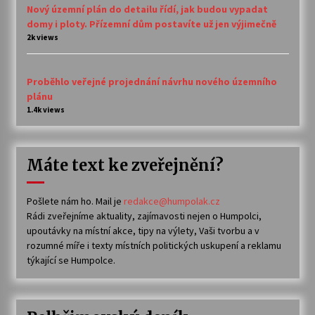
Nový územní plán do detailu řídí, jak budou vypadat
domy i ploty. Přízemní dům postavíte už jen výjimečně
2k views
Proběhlo veřejné projednání návrhu nového územního
plánu
1.4k views
Máte text ke zveřejnění?
Pošlete nám ho. Mail je
redakce@humpolak.cz
Rádi zveřejníme aktuality, zajímavosti nejen o Humpolci,
upoutávky na místní akce, tipy na výlety, Vaši tvorbu a v
rozumné míře i texty místních politických uskupení a reklamu
týkající se Humpolce.