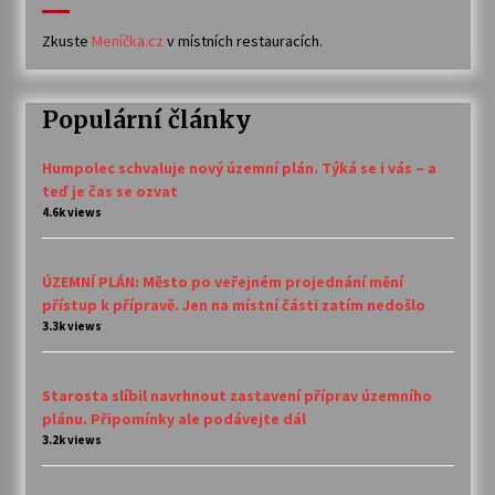
Zkuste
Meníčka.cz
v místních restauracích.
Populární články
Humpolec schvaluje nový územní plán. Týká se i vás – a
teď je čas se ozvat
4.6k views
ÚZEMNÍ PLÁN: Město po veřejném projednání mění
přístup k přípravě. Jen na místní části zatím nedošlo
3.3k views
Starosta slíbil navrhnout zastavení příprav územního
plánu. Připomínky ale podávejte dál
3.2k views