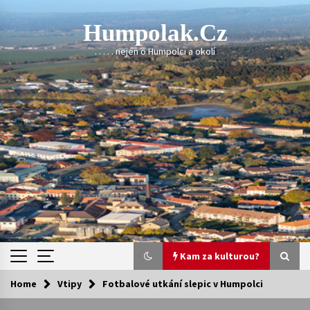
Skip
to
Humpolak.cz
content
. . . . . nejen o Humpolci a okolí
Kam za kulturou?
Home
Vtipy
Fotbalové utkání slepic v Humpolci
Kam za kulturou?