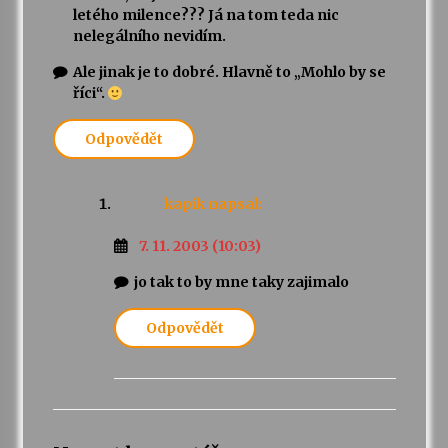
letého milence??? Já na tom teda nic
nelegálního nevidím.
Ale jinak je to dobré. Hlavně to „Mohlo by se
říci“.
Odpovědět
kapik
napsal:
7. 11. 2003 (10:03)
jo tak to by mne taky zajimalo
Odpovědět