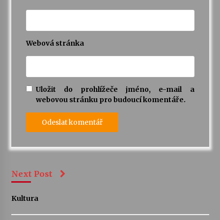
Webová stránka
Uložit do prohlížeče jméno, e-mail a
webovou stránku pro budoucí komentáře.
Next Post
Kultura