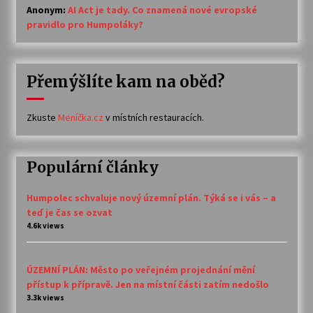
Anonym
:
AI Act je tady. Co znamená nové evropské
pravidlo pro Humpoláky?
Přemýšlíte kam na oběd?
Zkuste
Meníčka.cz
v místních restauracích.
Populární články
Humpolec schvaluje nový územní plán. Týká se i vás – a
teď je čas se ozvat
4.6k views
ÚZEMNÍ PLÁN: Město po veřejném projednání mění
přístup k přípravě. Jen na místní části zatím nedošlo
3.3k views