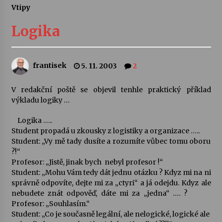
Vtipy
Letní koncerty ve Stromovce: Ars Camerata a
Sukuba Ensemble
Logika
4. 8. 2026
Vernisáž výstavy Josefíny Duškové: Stávám se
frantisek
5. 11. 2003
2
kapkou
30. 7. 2026
V redakční poště se objevil tenhle praktický příklad
výkladu logiky …
Veselí muzikanti
30. 7. 2026
Logika …..
Student propadá u zkousky z logistiky a organizace …..
Student: „Vy mě tady dusíte a rozumíte vůbec tomu oboru
?!“
Pozvánka na integrační festival Quijotova
šedesátka: 28. 7.–1. 8. 2026
Profesor: „Jistě, jinak bych nebyl profesor !“
28. 7. 2026
Student: „Mohu Vám tedy dát jednu otázku ? Kdyz mi na ni
správně odpovíte, dejte mi za „ctyri“ a já odejdu. Kdyz ale
nebudete znát odpověď, dáte mi za „jedna“ …. ?
Letní koncerty ve Stromovce: Kolchoz a
Profesor: „Souhlasím.“
Jenakaši
Student: „Co je současně legální, ale nelogické, logické ale
28. 7. 2026