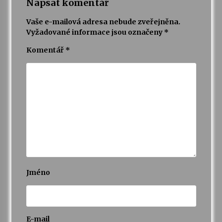
Napsat komentář
Vaše e-mailová adresa nebude zveřejněna.
Vyžadované informace jsou označeny
*
Komentář
*
Jméno
E-mail