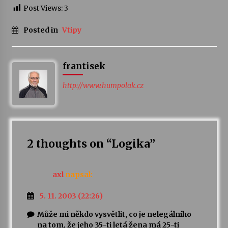
Post Views:
3
Varhanní recitál Michala Novenka v Klášteře
Posted in
Vtipy
Želiv
3. 7. 2026
frantisek
Petr Adamec – Malovaný svět
30. 6. 2026
http://www.humpolak.cz
2 thoughts on “
Logika
”
axl
napsal:
5. 11. 2003 (22:26)
Může mi někdo vysvětlit, co je nelegálního
na tom, že jeho 35-ti letá žena má 25-ti