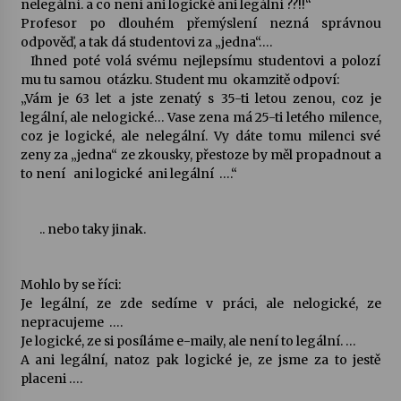
nelegální. a co není ani logické ani legální ??!!“
Profesor po dlouhém přemýslení nezná správnou
Votavžatský ploty
odpověď, a tak dá studentovi za „jedna“….
23. 7. 2026
Ihned poté volá svému nejlepsímu studentovi a polozí
mu tu samou otázku. Student mu okamzitě odpoví:
„Vám je 63 let a jste zenatý s 35-ti letou zenou, coz je
legální, ale nelogické… Vase zena má 25-ti letého milence,
Letní koncerty ve Stromovce: Rufus Miller
coz je logické, ale nelegální. Vy dáte tomu milenci své
22. 7. 2026
zeny za „jedna“ ze zkousky, přestoze by měl propadnout a
to není ani logické ani legální ….“
Vysočinka
17. 7. 2026
.. nebo taky jinak.
Ozvěny prázdnin
Mohlo by se říci:
14. 7. 2026
Je legální, ze zde sedíme v práci, ale nelogické, ze
nepracujeme ….
Je logické, ze si posíláme e-maily, ale není to legální. …
A ani legální, natoz pak logické je, ze jsme za to jestě
Za kulturou kousek za Humpolec. V Želivě ožije
placeni ….
odkaz Josefa Čapka
13. 7. 2026