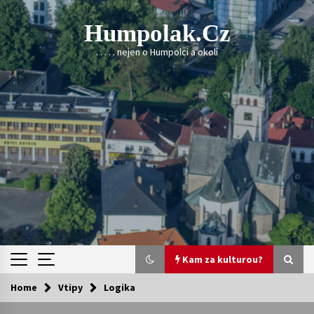
Skip
to
Humpolak.cz
content
. . . . . nejen o Humpolci a okolí
Kam za kulturou?
Home
Vtipy
Logika
Kam za kulturou?