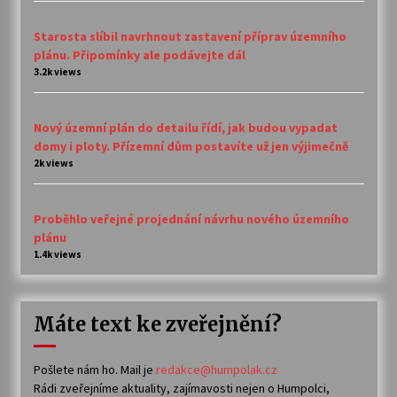
Starosta slíbil navrhnout zastavení příprav územního
plánu. Připomínky ale podávejte dál
3.2k views
Nový územní plán do detailu řídí, jak budou vypadat
domy i ploty. Přízemní dům postavíte už jen výjimečně
2k views
Proběhlo veřejné projednání návrhu nového územního
plánu
1.4k views
Máte text ke zveřejnění?
Pošlete nám ho. Mail je
redakce@humpolak.cz
Rádi zveřejníme aktuality, zajímavosti nejen o Humpolci,