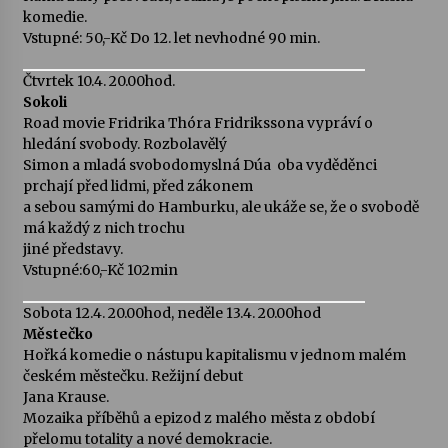
komedie.
Vstupné: 50,-Kč Do 12. let nevhodné 90 min.
Čtvrtek 10.4. 20.00hod.
Sokoli
Road movie Fridrika Thóra Fridrikssona vypráví o
hledání svobody. Rozbolavělý
Simon a mladá svobodomyslná Dúa  oba vyděděnci
prchají před lidmi, před zákonem
a sebou samými do Hamburku, ale ukáže se, že o svobodě
má každý z nich trochu
jiné představy.
Vstupné:60,-Kč 102min
Sobota 12.4. 20.00hod, neděle 13.4. 20.00hod
Městečko
Hořká komedie o nástupu kapitalismu v jednom malém
českém městečku. Režijní debut
Jana Krause.
Mozaika příběhů a epizod z malého města z období
přelomu totality a nové demokracie.