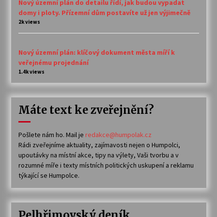
Nový územní plán do detailu řídí, jak budou vypadat
domy i ploty. Přízemní dům postavíte už jen výjimečně
2k views
Nový územní plán: klíčový dokument města míří k
veřejnému projednání
1.4k views
Máte text ke zveřejnění?
Pošlete nám ho. Mail je
redakce@humpolak.cz
Rádi zveřejníme aktuality, zajímavosti nejen o Humpolci,
upoutávky na místní akce, tipy na výlety, Vaši tvorbu a v
rozumné míře i texty místních politických uskupení a reklamu
týkající se Humpolce.
Pelhřimovský deník