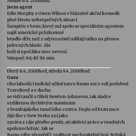
Neděle 6.4. 20.00hod.
Jsem agent
Edie Murphy a Owen Wilson v bláznivé akční komedii
Varhanní recitál Michala Novenka v Klášteře
plné životu nebezpečných situací.
Želiv
Šampión v boxu, který má spolu se speciálním agentem
3. 7. 2026
najít americké průzkumné
letadlo dřív, než z něj teroristé udělají tašku na přenos
Petr Adamec – Malovaný svět
jaderných hlavic. Ale
30. 6. 2026
hoši si zpočátku moc nevoní.
Vstupné: 60,-Kč 96 min.
Úterý 8.4. 20.00hod, středa 9.4. 20.00hod.
Guru
Oku lahodící indický učitel tance Ramu sní o roli podobné
Travoltově a v duchu
se vidí tančit s Olivií Newton-Johnovou, tak sladce
vzdálenou dychtivým maminám
z bombajského tanečního centra. Dopis od bratrance
žijícího v New Yorku zní jako
zpráva z ráje plného peněz, atraktivní práce a vnadných
spolunocležnic. Jak se
Ramu záhy přesvědčí, realita je pochopitelně jiná. Britská