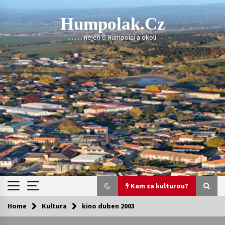
Skip
to
Humpolak.cz
content
. . . . . nejen o Humpolci a okolí
Kam za kulturou?
Home
Kultura
kino duben 2003
Kam za kulturou?