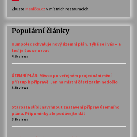
Zkuste
Meníčka.cz
v místních restauracích.
Populární články
Humpolec schvaluje nový územní plán. Týká se i vás – a
teď je čas se ozvat
4.5k views
ÚZEMNÍ PLÁN: Město po veřejném projednání mění
přístup k přípravě. Jen na místní části zatím nedošlo
3.3k views
Starosta slíbil navrhnout zastavení příprav územního
plánu. Připomínky ale podávejte dál
3.2k views