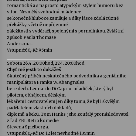
romantická a s naprosto atypickým stylem humoru bez
vtipu. Nesmělý svobodný mládenec
se konečně hluboce zamiluje a díky lásce zdolá různé
překážky, včetně nepříjemné
záležitosti s vyděrači, spojenými s pornolinkou. Zvláštní
způsob Paula Thomase
Andersona..
Vstupné:60,-Kč 95min
Sobota 26.4. 20:00hod, 27.4. 20:00hod
Chyť mě jestli to dokážeš
Skutečný příběh neskutečného podvodníka a geniálního
manipulátora Franka W. Abangnalea
bere dech. Leonardo Di Caprio  mladíček, který byl
pilotem, obhájcem, dětským
lékařem i cestovatelem jen díky tomu, že byl i skvělým
padělatelem vlastních dokladů,
diplomů a šeků. Tom Hanks  jeho zoufalý pronásledovatel
z řad FBI. Retro komedie
Stevena Spielberga.
Vstupné:60,-Kč Do 12 let nevhodné 135min