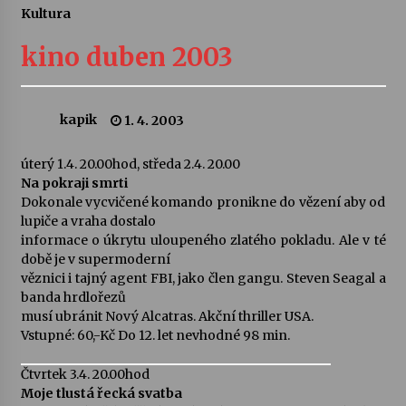
Kultura
Letní koncerty ve Stromovce: Ars Camerata a
Sukuba Ensemble
kino duben 2003
4. 8. 2026
Vernisáž výstavy Josefíny Duškové: Stávám se
kapik
1. 4. 2003
kapkou
30. 7. 2026
úterý 1.4. 20.00hod, středa 2.4. 20.00
Na pokraji smrti
Veselí muzikanti
Dokonale vycvičené komando pronikne do vězení aby od
30. 7. 2026
lupiče a vraha dostalo
informace o úkrytu uloupeného zlatého pokladu. Ale v té
době je v supermoderní
věznici i tajný agent FBI, jako člen gangu. Steven Seagal a
Pozvánka na integrační festival Quijotova
šedesátka: 28. 7.–1. 8. 2026
banda hrdlořezů
28. 7. 2026
musí ubránit Nový Alcatras. Akční thriller USA.
Vstupné: 60,-Kč Do 12. let nevhodné 98 min.
Letní koncerty ve Stromovce: Kolchoz a
Čtvrtek 3.4. 20.00hod
Jenakaši
Moje tlustá řecká svatba
28. 7. 2026