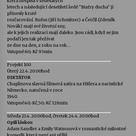
která dospěla v šedesátých
letech a následující desetiletí šedé "Biafry ducha" jí
přinesly kruté
rozčarování. Rufus (Jiří Schmitzer) a Čerčil (Zdeněk
Novák) mají své životní sny,
ale k jejich realizaci mají daleko. Jsou rádi, když se jim
podaří jen tak přežívat
ze dne na den, z roku na rok…
Vstupné:60,-Kč 95min
Projekt 100
Úterý 22.4. 20:00hod
DIKTÁTOR
Chaplinova slavná filmová satira na Hitlera a nacistické
Německo, natočená v roce
1940.
Vstupné:40,-Kč,50,-Kč 128min
Středa 23.4. 20:00hod, čtvrtek 24.4. 20:00hod
Opilí láskou
Adam Sandler a Emily Watsonová v romantické milostné
komedii, která není ani příliš