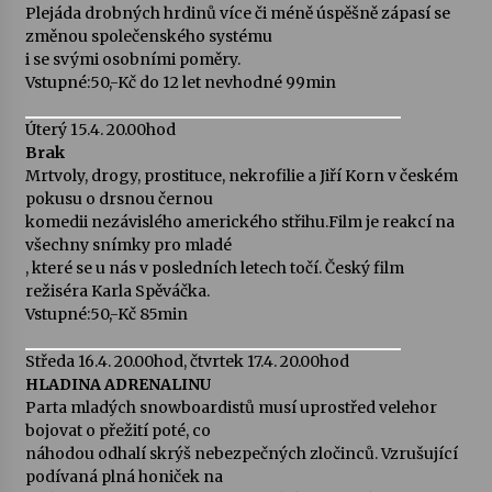
Plejáda drobných hrdinů více či méně úspěšně zápasí se
změnou společenského systému
i se svými osobními poměry.
Vstupné:50,-Kč do 12 let nevhodné 99min
Úterý 15.4. 20.00hod
Brak
Mrtvoly, drogy, prostituce, nekrofilie a Jiří Korn v českém
pokusu o drsnou černou
komedii nezávislého amerického střihu.Film je reakcí na
všechny snímky pro mladé
, které se u nás v posledních letech točí. Český film
režiséra Karla Spěváčka.
Vstupné:50,-Kč 85min
Středa 16.4. 20.00hod, čtvrtek 17.4. 20.00hod
HLADINA ADRENALINU
Parta mladých snowboardistů musí uprostřed velehor
bojovat o přežití poté, co
náhodou odhalí skrýš nebezpečných zločinců. Vzrušující
podívaná plná honiček na