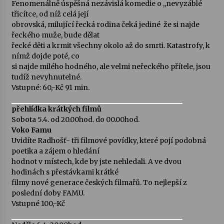
Fenomenálně úspěšná nezávislá komedie o ,,nevyzáblé
třicítce, od níž celá její
Votavžatský ploty
obrovská, milující řecká rodina čeká jediné  že si najde
23. 7. 2026
řeckého muže, bude dělat
řecké děti a krmit všechny okolo až do smrti. Katastrofy, k
nímž dojde poté, co
si najde milého hodného, ale velmi neřeckého přítele, jsou
Letní koncerty ve Stromovce: Rufus Miller
tudíž nevyhnutelné.
22. 7. 2026
Vstupné: 60,-Kč 91 min.
přehlídka krátkých filmů
Vysočinka
Sobota 5.4. od 20.00hod. do 00.00hod.
17. 7. 2026
Voko Famu
Uvidíte Radhošť- tři filmové povídky, které pojí podobná
poetika a zájem o hledání
Ozvěny prázdnin
hodnot v místech, kde by jste nehledali. A ve dvou
14. 7. 2026
hodinách s přestávkami krátké
filmy nové generace českých filmařů. To nejlepší z
poslední doby FAMU.
Vstupné 100,-Kč
Za kulturou kousek za Humpolec. V Želivě ožije
odkaz Josefa Čapka
13. 7. 2026