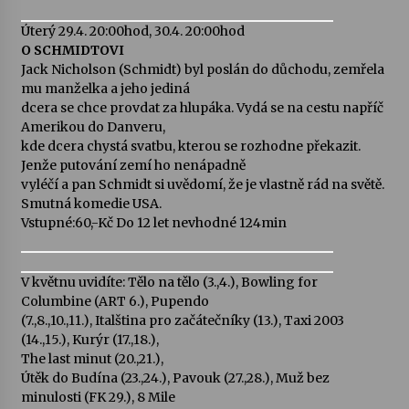
Úterý 29.4. 20:00hod, 30.4. 20:00hod
O SCHMIDTOVI
Jack Nicholson (Schmidt) byl poslán do důchodu, zemřela
mu manželka a jeho jediná
dcera se chce provdat za hlupáka. Vydá se na cestu napříč
Amerikou do Danveru,
kde dcera chystá svatbu, kterou se rozhodne překazit.
Jenže putování zemí ho nenápadně
vyléčí a pan Schmidt si uvědomí, že je vlastně rád na světě.
Smutná komedie USA.
Vstupné:60,-Kč Do 12 let nevhodné 124min
V květnu uvidíte: Tělo na tělo (3.,4.), Bowling for
Columbine (ART 6.), Pupendo
(7.,8.,10.,11.), Italština pro začátečníky (13.), Taxi 2003
(14.,15.), Kurýr (17.,18.),
The last minut (20.,21.),
Útěk do Budína (23.,24.), Pavouk (27.,28.), Muž bez
minulosti (FK 29.), 8 Mile