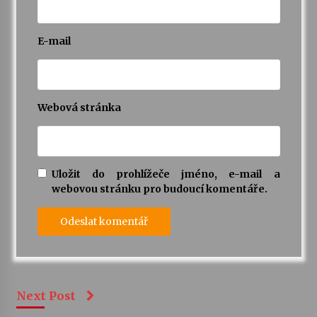
E-mail
Webová stránka
Uložit do prohlížeče jméno, e-mail a
webovou stránku pro budoucí komentáře.
Next Post