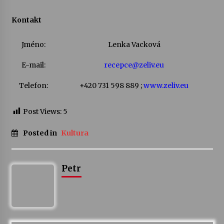
Kontakt
Varhanní recitál Michala Novenka v Klášteře
Želiv
3. 7. 2026
Jméno:
Lenka Vacková
E-mail:
recepce@zeliv.eu
Petr Adamec – Malovaný svět
30. 6. 2026
Telefon:
+420 731 598 889 ;
www.zeliv.eu
Post Views:
5
Posted in
Kultura
Petr