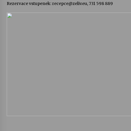
Rezervace vstupenek: recepce@zeliv.eu, 731 598 889
Votavžatský ploty
23. 7. 2026
Letní koncerty ve Stromovce: Rufus Miller
22. 7. 2026
Vysočinka
17. 7. 2026
Ozvěny prázdnin
14. 7. 2026
Za kulturou kousek za Humpolec. V Želivě ožije
odkaz Josefa Čapka
13. 7. 2026