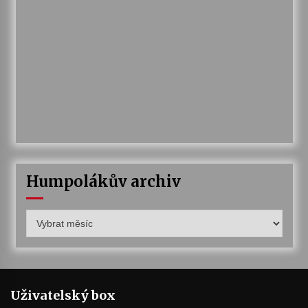
Humpolákův archiv
Humpolákův
archiv
Uživatelský box