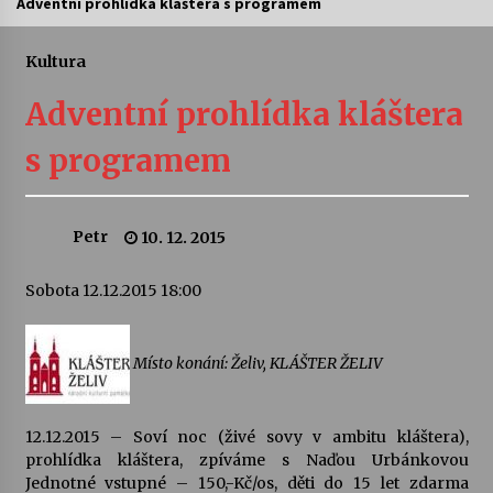
Adventní prohlídka kláštera s programem
Letní koncerty ve Stromovce: Ars Camerata a
Sukuba Ensemble
Kultura
4. 8. 2026
Adventní prohlídka kláštera
Vernisáž výstavy Josefíny Duškové: Stávám se
s programem
kapkou
30. 7. 2026
Petr
10. 12. 2015
Veselí muzikanti
30. 7. 2026
Sobota 12.12.2015 18:00
Pozvánka na integrační festival Quijotova
šedesátka: 28. 7.–1. 8. 2026
Místo konání: Želiv, KLÁŠTER ŽELIV
28. 7. 2026
12.12.2015 – Soví noc (živé sovy v ambitu kláštera),
Letní koncerty ve Stromovce: Kolchoz a
Jenakaši
prohlídka kláštera, zpíváme s Naďou Urbánkovou
28. 7. 2026
Jednotné vstupné – 150,-Kč/os, děti do 15 let zdarma