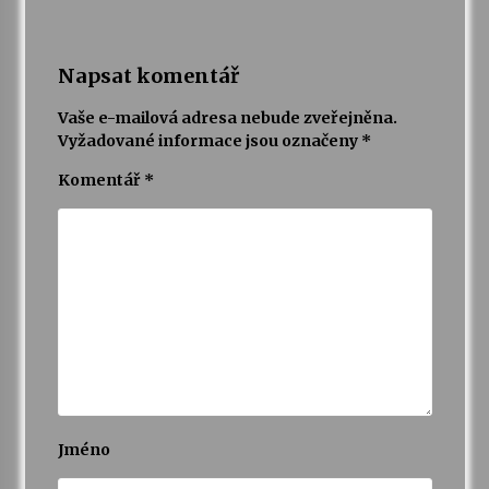
Napsat komentář
Vaše e-mailová adresa nebude zveřejněna.
Vyžadované informace jsou označeny
*
Komentář
*
Jméno