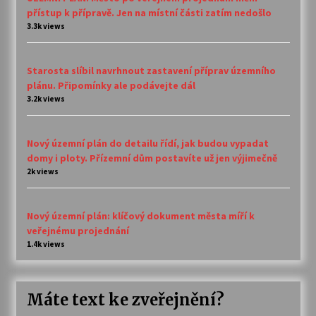
přístup k přípravě. Jen na místní části zatím nedošlo
3.3k views
Starosta slíbil navrhnout zastavení příprav územního
plánu. Připomínky ale podávejte dál
3.2k views
Nový územní plán do detailu řídí, jak budou vypadat
domy i ploty. Přízemní dům postavíte už jen výjimečně
2k views
Nový územní plán: klíčový dokument města míří k
veřejnému projednání
1.4k views
Máte text ke zveřejnění?