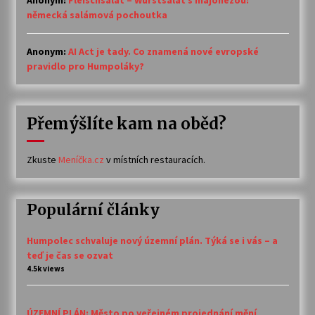
Anonym
:
Fleischsalat – Wurstsalat s majonézou:
německá salámová pochoutka
Anonym
:
AI Act je tady. Co znamená nové evropské
pravidlo pro Humpoláky?
Přemýšlíte kam na oběd?
Zkuste
Meníčka.cz
v místních restauracích.
Populární články
Humpolec schvaluje nový územní plán. Týká se i vás – a
teď je čas se ozvat
4.5k views
ÚZEMNÍ PLÁN: Město po veřejném projednání mění