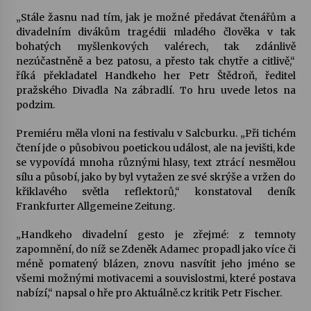
„Stále žasnu nad tím, jak je možné předávat čtenářům a
Votavžatský ploty
divadelním divákům tragédii mladého člověka v tak
23. 7. 2026
bohatých myšlenkových valérech, tak zdánlivě
nezúčastněně a bez patosu, a přesto tak chytře a citlivě,“
říká překladatel Handkeho her Petr Štědroň, ředitel
pražského Divadla Na zábradlí. To hru uvede letos na
Letní koncerty ve Stromovce: Rufus Miller
podzim.
22. 7. 2026
Premiéru měla vloni na festivalu v Salcburku. „Při tichém
čtení jde o působivou poetickou událost, ale na jevišti, kde
Vysočinka
se vypovídá mnoha různými hlasy, text ztrácí nesmělou
17. 7. 2026
sílu a působí, jako by byl vytažen ze své skrýše a vržen do
křiklavého světla reflektorů,“ konstatoval deník
Frankfurter Allgemeine Zeitung.
Ozvěny prázdnin
14. 7. 2026
„Handkeho divadelní gesto je zřejmé: z temnoty
zapomnění, do níž se Zdeněk Adamec propadl jako více či
méně pomatený blázen, znovu nasvítit jeho jméno se
všemi možnými motivacemi a souvislostmi, které postava
Za kulturou kousek za Humpolec. V Želivě ožije
nabízí,“ napsal o hře pro Aktuálně.cz kritik Petr Fischer.
odkaz Josefa Čapka
13. 7. 2026