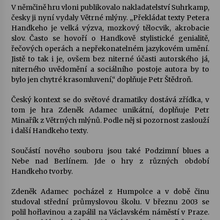
V němčině hru vloni publikovalo nakladatelství Suhrkamp,
česky ji nyní vydaly Větrné mlýny. „Překládat texty Petera
Varhanní recitál Michala Novenka v Klášteře
Handkeho je velká výzva, mozkový tělocvik, akrobacie
Želiv
slov. Často se hovoří o Handkově stylistické genialitě,
3. 7. 2026
řečových operách a nepřekonatelném jazykovém umění.
Jistě to tak i je, ovšem bez niterné účasti autorského já,
niterného uvědomění a sociálního postoje autora by to
Petr Adamec – Malovaný svět
bylo jen chytré krasomluvení,“ doplňuje Petr Štědroň.
30. 6. 2026
Český kontext se do světové dramatiky dostává zřídka, v
tom je hra Zdeněk Adamec unikátní, doplňuje Petr
Minařík z Větrných mlýnů. Podle něj si pozornost zaslouží
i další Handkeho texty.
Součástí nového souboru jsou také Podzimní blues a
Nebe nad Berlínem. Jde o hry z různých období
Handkeho tvorby.
Zdeněk Adamec pocházel z Humpolce a v době činu
studoval střední průmyslovou školu. V březnu 2003 se
polil hořlavinou a zapálil na Václavském náměstí v Praze.