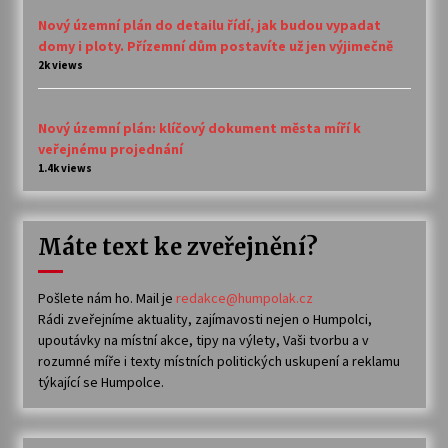
Nový územní plán do detailu řídí, jak budou vypadat
domy i ploty. Přízemní dům postavíte už jen výjimečně
2k views
Nový územní plán: klíčový dokument města míří k
veřejnému projednání
1.4k views
Máte text ke zveřejnění?
Pošlete nám ho. Mail je
redakce@humpolak.cz
Rádi zveřejníme aktuality, zajímavosti nejen o Humpolci,
upoutávky na místní akce, tipy na výlety, Vaši tvorbu a v
rozumné míře i texty místních politických uskupení a reklamu
týkající se Humpolce.