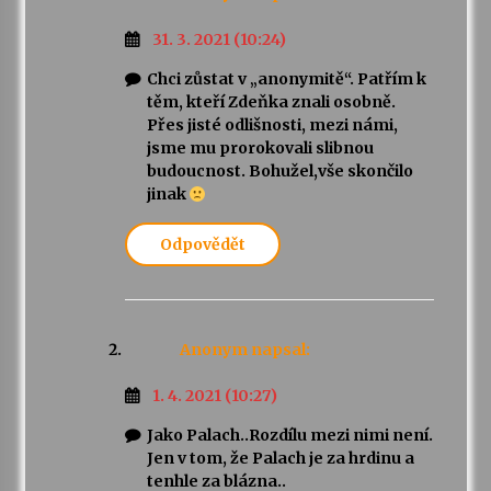
31. 3. 2021 (10:24)
Chci zůstat v „anonymitě“. Patřím k
těm, kteří Zdeňka znali osobně.
Přes jisté odlišnosti, mezi námi,
jsme mu prorokovali slibnou
budoucnost. Bohužel,vše skončilo
jinak
Odpovědět
Anonym
napsal:
1. 4. 2021 (10:27)
Jako Palach..Rozdílu mezi nimi není.
Jen v tom, že Palach je za hrdinu a
tenhle za blázna..