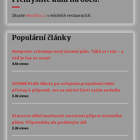
Zkuste
Meníčka.cz
v místních restauracích.
Populární články
Humpolec schvaluje nový územní plán. Týká se i vás – a
teď je čas se ozvat
4.5k views
ÚZEMNÍ PLÁN: Město po veřejném projednání mění
přístup k přípravě. Jen na místní části zatím nedošlo
3.3k views
Starosta slíbil navrhnout zastavení příprav územního
plánu. Připomínky ale podávejte dál
3.2k views