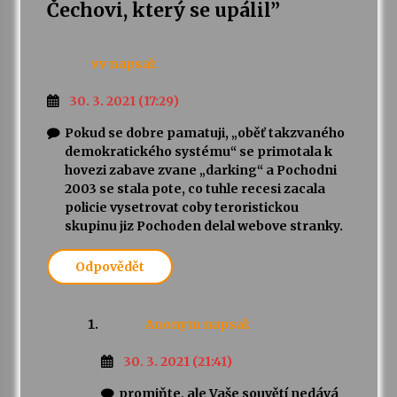
Čechovi, který se upálil
”
vv
napsal:
30. 3. 2021 (17:29)
Pokud se dobre pamatuji, „oběť takzvaného
demokratického systému“ se primotala k
hovezi zabave zvane „darking“ a Pochodni
2003 se stala pote, co tuhle recesi zacala
policie vysetrovat coby teroristickou
skupinu jiz Pochoden delal webove stranky.
Odpovědět
Anonym
napsal:
30. 3. 2021 (21:41)
promiňte, ale Vaše souvětí nedává