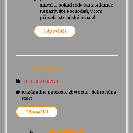
smysl…. pokud tedy pana Adamce
nenazýváte Pochodeň, v tom
případě jste lidské pra.se!
Odpovědět
Anonym
napsal:
31. 3. 2021 (07:50)
Kazdpadne naprosto zbytecna , dobrovolna
smrt.
Odpovědět
Anonym
napsal: