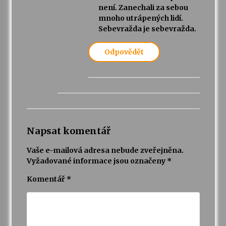
není. Zanechali za sebou
mnoho utrápených lidí.
Sebevražda je sebevražda.
Odpovědět
Napsat komentář
Vaše e-mailová adresa nebude zveřejněna.
Vyžadované informace jsou označeny
*
Komentář
*