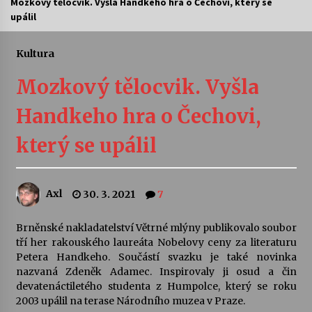
Mozkový tělocvik. Vyšla Handkeho hra o Čechovi, který se
upálil
Letní koncerty ve Stromovce: Ars Camerata a
Sukuba Ensemble
4. 8. 2026
Kultura
Mozkový tělocvik. Vyšla
Vernisáž výstavy Josefíny Duškové: Stávám se
kapkou
Handkeho hra o Čechovi,
30. 7. 2026
který se upálil
Veselí muzikanti
30. 7. 2026
Axl
30. 3. 2021
7
Pozvánka na integrační festival Quijotova
šedesátka: 28. 7.–1. 8. 2026
Brněnské nakladatelství Větrné mlýny publikovalo soubor
28. 7. 2026
tří her rakouského laureáta Nobelovy ceny za literaturu
Petera Handkeho. Součástí svazku je také novinka
nazvaná Zdeněk Adamec. Inspirovaly ji osud a čin
Letní koncerty ve Stromovce: Kolchoz a
devatenáctiletého studenta z Humpolce, který se roku
Jenakaši
2003 upálil na terase Národního muzea v Praze.
28. 7. 2026