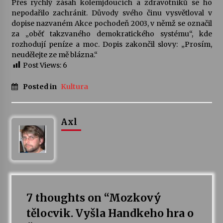
Přes rychlý zásah kolemjdoucích a zdravotníků se ho
nepodařilo zachránit. Důvody svého činu vysvětloval v
dopise nazvaném Akce pochodeň 2003, v němž se označil
za „oběť takzvaného demokratického systému“, kde
rozhodují peníze a moc. Dopis zakončil slovy: „Prosím,
neudělejte ze mě blázna.“
Post Views:
6
Posted in
Kultura
Axl
7 thoughts on “
Mozkový
tělocvik. Vyšla Handkeho hra o