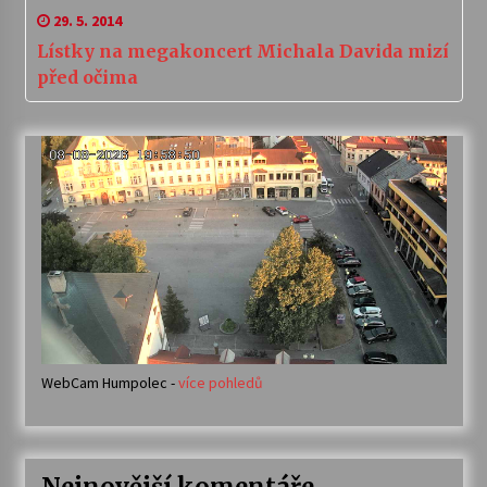
29. 5. 2014
Lístky na megakoncert Michala Davida mizí
před očima
WebCam Humpolec -
více pohledů