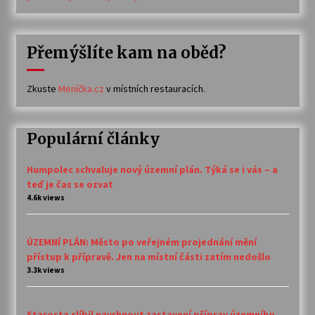
Přemýšlíte kam na oběd?
Zkuste
Meníčka.cz
v místních restauracích.
Populární články
Humpolec schvaluje nový územní plán. Týká se i vás – a
teď je čas se ozvat
4.6k views
ÚZEMNÍ PLÁN: Město po veřejném projednání mění
přístup k přípravě. Jen na místní části zatím nedošlo
3.3k views
Starosta slíbil navrhnout zastavení příprav územního