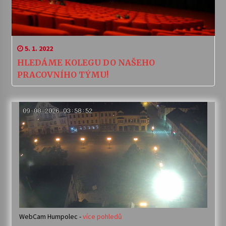
5. 1. 2022
HLEDÁME KOLEGU DO NAŠEHO
PRACOVNÍHO TÝMU!
WebCam Humpolec -
více pohledů