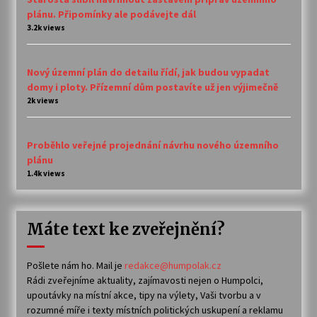
plánu. Připomínky ale podávejte dál
3.2k views
Nový územní plán do detailu řídí, jak budou vypadat
domy i ploty. Přízemní dům postavíte už jen výjimečně
2k views
Proběhlo veřejné projednání návrhu nového územního
plánu
1.4k views
Máte text ke zveřejnění?
Pošlete nám ho. Mail je
redakce@humpolak.cz
Rádi zveřejníme aktuality, zajímavosti nejen o Humpolci,
upoutávky na místní akce, tipy na výlety, Vaši tvorbu a v
rozumné míře i texty místních politických uskupení a reklamu