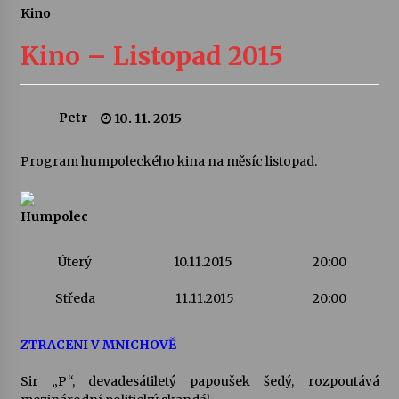
Kino
Letní koncerty ve Stromovce: Ars Camerata a
Sukuba Ensemble
Kino – Listopad 2015
4. 8. 2026
Vernisáž výstavy Josefíny Duškové: Stávám se
Petr
10. 11. 2015
kapkou
30. 7. 2026
Program humpoleckého kina na měsíc listopad.
Veselí muzikanti
30. 7. 2026
Humpolec
Úterý
10.11.2015
20:00
Pozvánka na integrační festival Quijotova
šedesátka: 28. 7.–1. 8. 2026
Středa
11.11.2015
20:00
28. 7. 2026
ZTRACENI V MNICHOVĚ
Letní koncerty ve Stromovce: Kolchoz a
Jenakaši
Sir „P“, devadesátiletý papoušek šedý, rozpoutává
28. 7. 2026