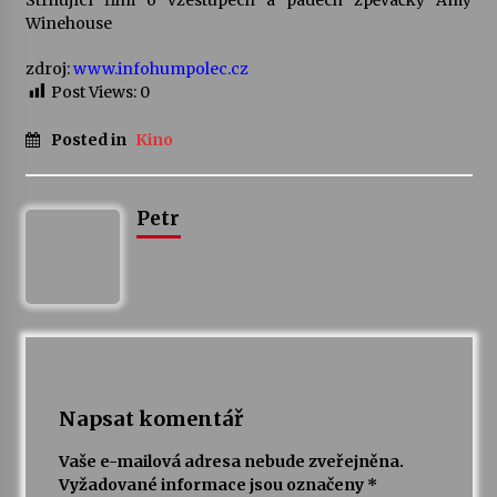
Strhující film o vzestupech a pádech zpěvačky Amy
Winehouse
zdroj:
www.infohumpolec.cz
Post Views:
0
Posted in
Kino
Petr
Napsat komentář
Vaše e-mailová adresa nebude zveřejněna.
Vyžadované informace jsou označeny
*