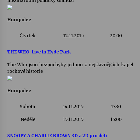
mezinárodní politický skandál
Votavžatský ploty
Humpolec
23. 7. 2026
Čtvrtek
12.11.2015
20:00
Letní koncerty ve Stromovce: Rufus Miller
22. 7. 2026
THE WHO: Live in Hyde Park
The Who jsou bezpochyby jednou z nejslavnějších kapel
Vysočinka
rockové historie
17. 7. 2026
Humpolec
Ozvěny prázdnin
14. 7. 2026
Sobota
14.11.2015
17:30
Neděle
15.11.2015
15:00
Za kulturou kousek za Humpolec. V Želivě ožije
odkaz Josefa Čapka
SNOOPY A CHARLIE BROWN 3D a 2D pro děti
13. 7. 2026