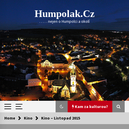
Skip
to
Humpolak.cz
content
. . . . . nejen o Humpolci a okolí
Kam za kulturou?
Home
Kino
Kino – Listopad 2015
Kam za kulturou?