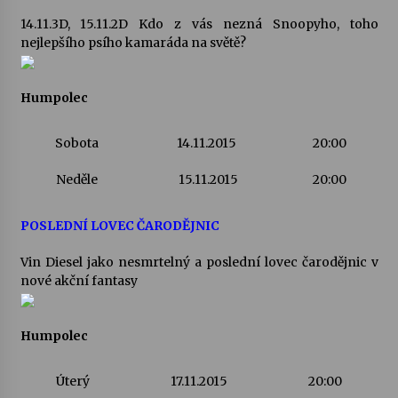
14.11.3D, 15.11.2D Kdo z vás nezná Snoopyho, toho
nejlepšího psího kamaráda na světě?
Varhanní recitál Michala Novenka v Klášteře
Želiv
3. 7. 2026
Humpolec
Petr Adamec – Malovaný svět
Sobota
14.11.2015
20:00
30. 6. 2026
Neděle
15.11.2015
20:00
POSLEDNÍ LOVEC ČARODĚJNIC
Vin Diesel jako nesmrtelný a poslední lovec čarodějnic v
nové akční fantasy
Humpolec
Úterý
17.11.2015
20:00