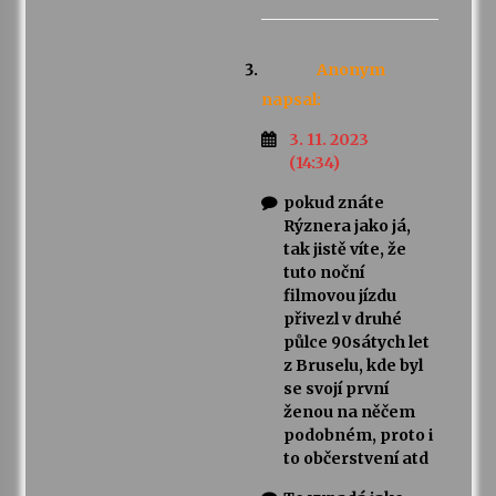
Anonym
napsal:
3. 11. 2023
(14:34)
pokud znáte
Rýznera jako já,
tak jistě víte, že
tuto noční
filmovou jízdu
přivezl v druhé
půlce 90sátych let
z Bruselu, kde byl
se svojí první
ženou na něčem
podobném, proto i
to občerstvení atd