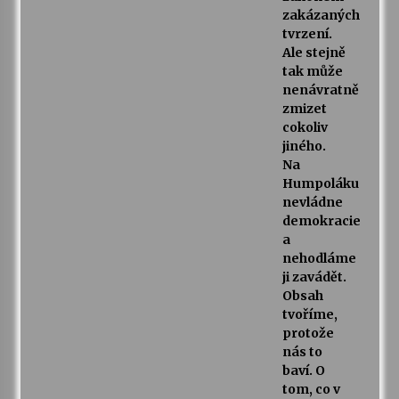
zakázaných
tvrzení.
Ale stejně
tak může
nenávratně
zmizet
cokoliv
jiného.
Na
Humpoláku
nevládne
demokracie
a
nehodláme
ji zavádět.
Obsah
tvoříme,
protože
nás to
baví. O
tom, co v