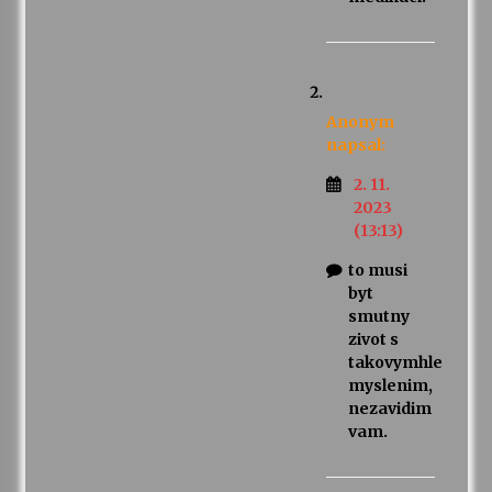
Anonym
napsal:
2. 11.
2023
(13:13)
to musi
byt
smutny
zivot s
takovymhle
myslenim,
nezavidim
vam.