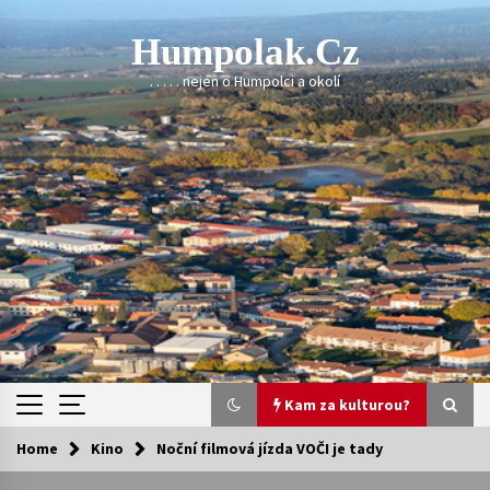
Skip
to
Humpolak.cz
content
. . . . . nejen o Humpolci a okolí
Kam za kulturou?
Home
Kino
Noční filmová jízda VOČI je tady
Kam za kulturou?