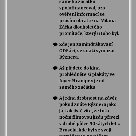
samého začátku
spolufinancoval, pro
ověření informací se
prosím obraťte na Milana
Žáčka dlouholetého
promítače, který u toho byl.
Zde jen zamindrákovaní
ODSáci, se snaží vymazat
Rýznera.
Až půjdete do kina
prohlédněte si plakáty ve
foyer Hranipex je od
samého začátku.
A jedna drobnost na závěr,
pokud znáte Rýznera jako
já, tak jistě víte, že tuto
noční filmovou jízdu přivezl
v druhé půlce 90sátych let z
Bruselu, kde byl se svojí