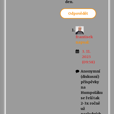
den.
Odpovědět
frantisek
napsal:
3. 11.
2023
(09:58)
Anonymní
(diskusní)
příspěvky
na
Humpoláku
se řeší tak
2-3x ročně
už
posledních