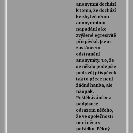
anonymní dochází
k tomu, že dochází
ke zbytečnému
anonymnímu
napadání a ke
zvýšené egresivitě
příspěvků. Jsem
zastáncem
odstranění
anonymity. To, že
se někdo podepíše
pod svůj příspěvek,
tak to přece není
žádná hanba, ale
naopak.
Poštěkávání bez
podpisu je
odrazem něčeho,
že ve společnosti
není něco v
pořádku. Pěkný