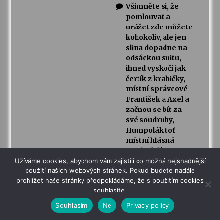
Všimněte si, že
pomlouvat a
urážet zde můžete
kohokoliv, ale jen
slina dopadne na
odsáckou suitu,
ihned vyskočí jak
čertík z krabičky,
místní správcové
František a Axel a
začnou se bít za
své soudruhy,
Humpolák toť
místní hlásná
trouba lidí
spojených s ODS.
Užíváme cookies, abychom vám zajistili co možná nejsnadnější
použití našich webových stránek. Pokud budete nadále
Dlouho jsem zde
prohlížet naše stránky předpokládáme, že s použitím cookies
nebyl, ale je to
souhlasíte.
pořád stejný, jen
míra frustrace je
Souhlasím
Ne
Privacy policy
větší jelikož