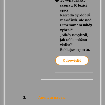
To vypadá jako
scéna z JC ležící
spící
Kalvoda byl dobrý
mariášník, ale nad
Cimrmanem nikdy
vyhrál.“
„Nikdy nevyhrál,
jak tohle můžou
vědět?“
Řekla jsem jim to.
Odpovědět
Anonym
napsal: