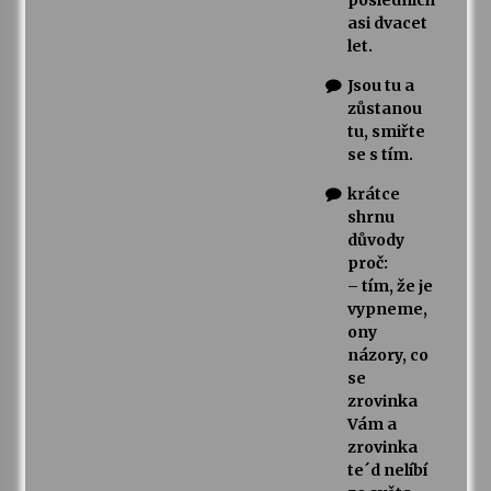
asi dvacet
let.
Jsou tu a
zůstanou
tu, smiřte
se s tím.
krátce
shrnu
důvody
proč:
– tím, že je
vypneme,
ony
názory, co
se
zrovinka
Vám a
zrovinka
te´d nelíbí