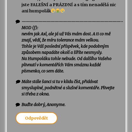
jste FALEŠNÍ a PRÁZDNÍ a s tím nenadělá nic
ani humpolák
————————————————————————-
MOD (f):
nevím jak Axl, ale já už Vás mám dost. A ti co mě
znají, vědí, že míru tolerance mám velkou.
Tohle je Váš poslední příspěvek, kde podobným
způsobem napadáte okolí a šíříte nesmysly.
Na Humpoláku tohle nebude. Od dalšího Vašeho
plivnutí v komentářích Vám smáznu každé
písmenko, co sem dáte.
Máte stále šanci si tu v klidu číst, přidávat
smysluplné, podnětné a slušné komentáře. Plivejte
si třeba z okna.
Buďte dobrý, Anonyme.
Odpovědět