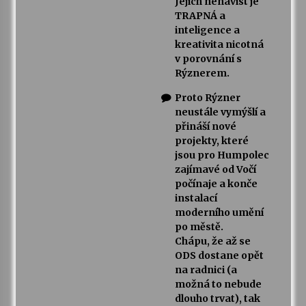
Jejich nenávist je
TRAPNÁ a
inteligence a
kreativita nicotná
v porovnání s
Rýznerem.
Proto Rýzner
neustále vymýšlí a
přináší nové
projekty, které
jsou pro Humpolec
zajímavé od Vočí
počínaje a konče
instalací
moderního umění
po městě.
Chápu, že až se
ODS dostane opět
na radnici (a
možná to nebude
dlouho trvat), tak