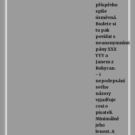
příspěvku
spíše
úsměvná.
Budete si
tu pak
povídat s
neanonymními
pány XXX
YYY a
Janem z
Rokycan.
– i
nepodepsání
svého
názory
vyjadřuje
cosi o
pisateli.
Minimálně
jeho
lenost. A