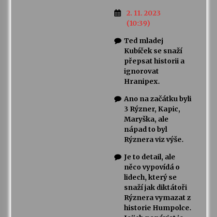
2. 11. 2023
(10:39)
Ted mladej
Kubíček se snaží
přepsat historii a
ignorovat
Hranipex.
Ano na začátku byli
3 Rýzner, Kapic,
Maryška, ale
nápad to byl
Rýznera viz výše.
Je to detail, ale
něco vypovídá o
lidech, který se
snaží jak diktátoři
Rýznera vymazat z
historie Humpolce.