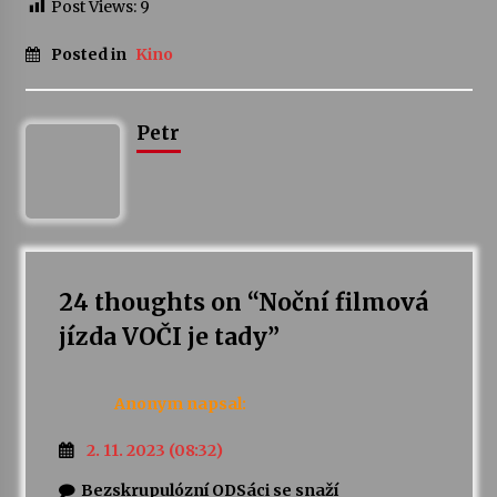
Post Views:
9
Posted in
Kino
Varhanní recitál Michala Novenka v Klášteře
Želiv
3. 7. 2026
Petr
Petr Adamec – Malovaný svět
30. 6. 2026
24 thoughts on “
Noční filmová
jízda VOČI je tady
”
Anonym
napsal:
2. 11. 2023 (08:32)
Bezskrupulózní ODSáci se snaží