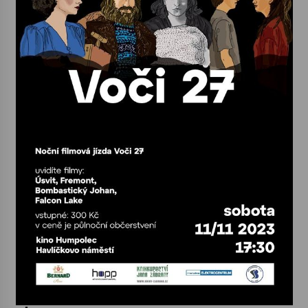
Votavžatský ploty
23. 7. 2026
Letní koncerty ve Stromovce: Rufus Miller
22. 7. 2026
Vysočinka
17. 7. 2026
Ozvěny prázdnin
14. 7. 2026
Za kulturou kousek za Humpolec. V Želivě ožije
odkaz Josefa Čapka
13. 7. 2026