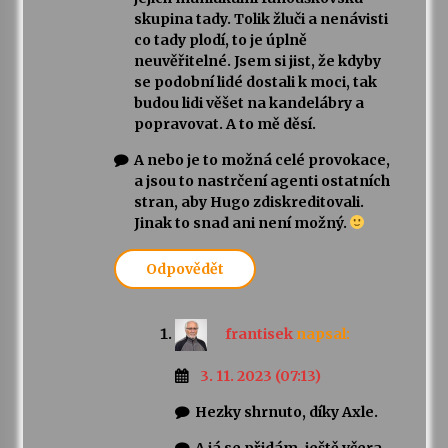
skupina tady. Tolik žluči a nenávisti
co tady plodí, to je úplně
neuvěřitelné. Jsem si jist, že kdyby
se podobní lidé dostali k moci, tak
budou lidi věšet na kandelábry a
popravovat. A to mě děsí.
A nebo je to možná celé provokace,
a jsou to nastrčení agenti ostatních
stran, aby Hugo zdiskreditovali.
Jinak to snad ani není možný.
Odpovědět
frantisek
napsal:
3. 11. 2023 (07:13)
Hezky shrnuto, díky Axle.
A já se přidám. ještě včera