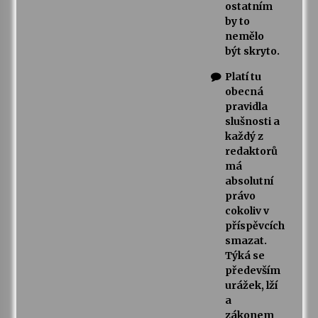
ostatním
by to
nemělo
být skryto.
Platí tu
obecná
pravidla
slušnosti a
každý z
redaktorů
má
absolutní
právo
cokoliv v
příspěvcích
smazat.
Týká se
především
urážek, lží
a
zákonem