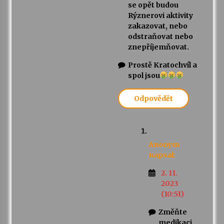
se opět budou
Rýznerovi aktivity
zakazovat, nebo
odstraňovat nebo
znepříjemňovat.
Prostě Kratochvíl a
spol jsou
Odpovědět
Anonym
napsal:
2. 11.
2023
(10:51)
Změňte
medikaci.