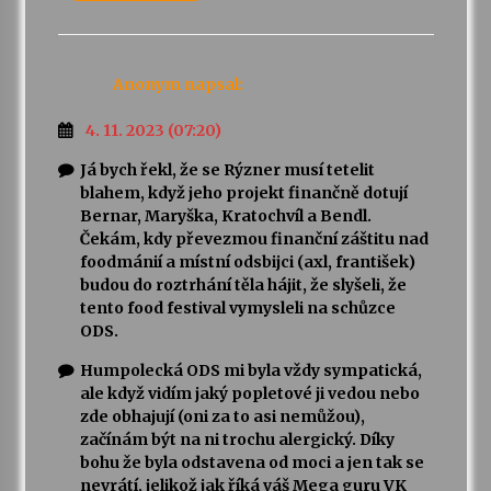
Anonym
napsal:
4. 11. 2023 (07:20)
Já bych řekl, že se Rýzner musí tetelit
blahem, když jeho projekt finančně dotují
Bernar, Maryška, Kratochvíl a Bendl.
Čekám, kdy převezmou finanční záštitu nad
foodmánií a místní odsbijci (axl, františek)
budou do roztrhání těla hájit, že slyšeli, že
tento food festival vymysleli na schůzce
ODS.
Humpolecká ODS mi byla vždy sympatická,
ale když vidím jaký popletové ji vedou nebo
zde obhajují (oni za to asi nemůžou),
začínám být na ni trochu alergický. Díky
bohu že byla odstavena od moci a jen tak se
nevrátí, jelikož jak říká váš Mega guru VK