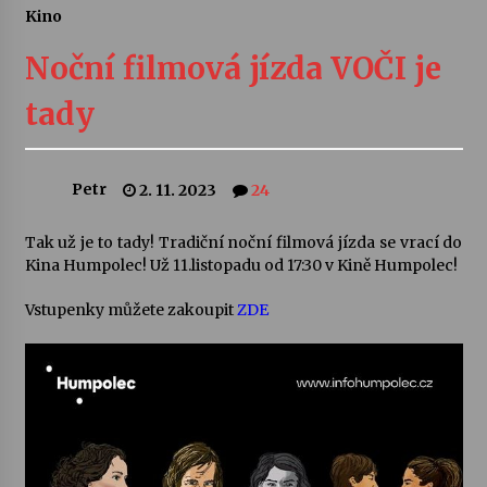
Kino
Letní koncerty ve Stromovce: Ars Camerata a
Sukuba Ensemble
Noční filmová jízda VOČI je
4. 8. 2026
tady
Vernisáž výstavy Josefíny Duškové: Stávám se
kapkou
30. 7. 2026
Petr
2. 11. 2023
24
Veselí muzikanti
Tak už je to tady! Tradiční noční filmová jízda se vrací do
30. 7. 2026
Kina Humpolec! Už 11.listopadu od 17:30 v Kině Humpolec!
Vstupenky můžete zakoupit
ZDE
Pozvánka na integrační festival Quijotova
šedesátka: 28. 7.–1. 8. 2026
28. 7. 2026
Letní koncerty ve Stromovce: Kolchoz a
Jenakaši
28. 7. 2026