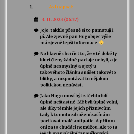
Axl
napsal:
3. 11. 2023 (06:37)
Jojo, takhle přesně si to pamatuji i
já. Ale zjevně pan Hugobijec výše
má zjevně lepší informace.
No hlavně chci říct to, že v té době ty
kluci členy žádné partaje nebyli, a je
úplně nesmyslný a ujetý u
takovéhoto článku snášet takovéto
blitky, a rozpoutávat tu nějakou
politickou nenávist.
Jako Hugo musí být z těchto lidí
úplně neštastné. Mě byli úplně volní,
ale diky těmhle jejich příznivcům
tady k tomuto združení začínám
pocitovat malé antipatie. A přitom
oni za to chudáci nemůžou. Ale to ta
jejich maniakální fanouškovská