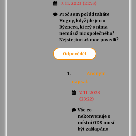
7. 11. 2023 (21:53)
Proč sem pořád taháte
Hugny, když jde jen o
Rýznera, který s nima
nemá už nic společného?
Nejste jimi až moc posedlí?
Odpovědět
Anonym
napsal:
7. 11. 2023
(23:22)
Vše co
nekonvenuje s
místní ODS musí
být zašlapáno.