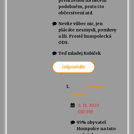
první ženou na něčem
podobném, proto i to
občerstvení atd.
Nevíte vůbec nic, jen
plácáte nesmysli, pomluvy
a lži. Prostě humpolecká
ODS.
Teď mladej Kubiček
Odpovědět
Anonym
napsal:
2. 11. 2023
(10:30)
95% obyvatel
Humpolce na tuto