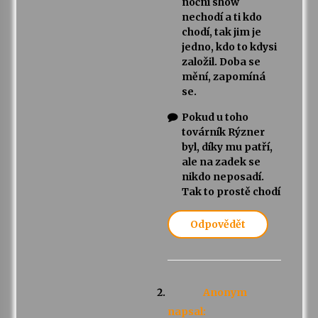
noční show
nechodí a ti kdo
chodí, tak jim je
jedno, kdo to kdysi
založil. Doba se
mění, zapomíná
se.
Pokud u toho
továrník Rýzner
byl, díky mu patří,
ale na zadek se
nikdo neposadí.
Tak to prostě chodí
Odpovědět
Anonym
napsal: