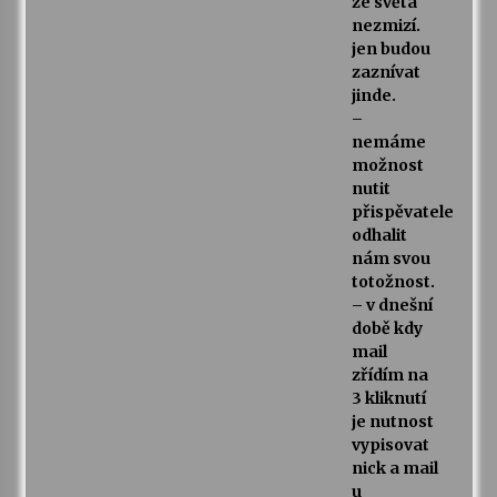
ze světa
nezmizí.
jen budou
zaznívat
jinde.
–
nemáme
možnost
nutit
přispěvatele
odhalit
nám svou
totožnost.
– v dnešní
době kdy
mail
zřídím na
3 kliknutí
je nutnost
vypisovat
nick a mail
u