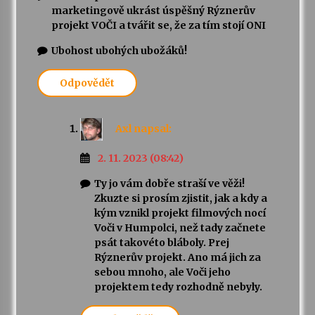
marketingově ukrást úspěšný Rýznerův
projekt VOČI a tvářit se, že za tím stojí ONI
Ubohost ubohých ubožáků!
Odpovědět
Axl
napsal:
2. 11. 2023 (08:42)
Ty jo vám dobře straší ve věži!
Zkuzte si prosím zjistit, jak a kdy a
kým vznikl projekt filmových nocí
Voči v Humpolci, než tady začnete
psát takovéto bláboly. Prej
Rýznerův projekt. Ano má jich za
sebou mnoho, ale Voči jeho
projektem tedy rozhodně nebyly.