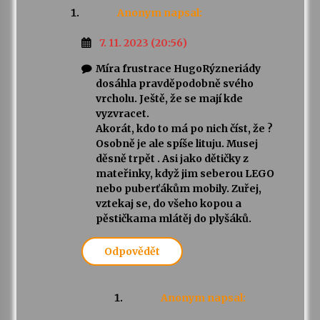
Anonym
napsal:
7. 11. 2023 (20:56)
Míra frustrace HugoRýzneriády
dosáhla pravděpodobně svého
vrcholu. Ještě, že se mají kde
vyzvracet.
Akorát, kdo to má po nich číst, že ?
Osobně je ale spíše lituju. Musej
děsně trpět . Asi jako dětičky z
mateřinky, když jim seberou LEGO
nebo puberťákům mobily. Zuřej,
vztekaj se, do všeho kopou a
pěstičkama mlátěj do plyšáků.
Odpovědět
Anonym
napsal: