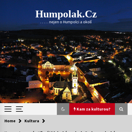
Skip
to
Humpolak.cz
content
. . . . . nejen o Humpolci a okolí
Kam za kulturou?
Home
Kultura
Kam za kulturou?