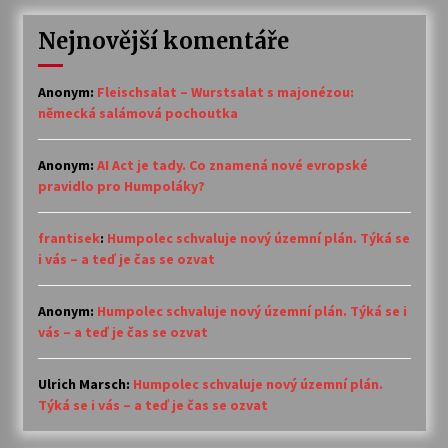
Nejnovější komentáře
Anonym
:
Fleischsalat – Wurstsalat s majonézou:
německá salámová pochoutka
Anonym
:
AI Act je tady. Co znamená nové evropské
pravidlo pro Humpoláky?
frantisek
:
Humpolec schvaluje nový územní plán. Týká se
i vás – a teď je čas se ozvat
Anonym
:
Humpolec schvaluje nový územní plán. Týká se i
vás – a teď je čas se ozvat
Ulrich Marsch
:
Humpolec schvaluje nový územní plán.
Týká se i vás – a teď je čas se ozvat