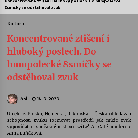
Koncentrované ztišení i hluboký poslech. Do humpolecké
8smičky se odstěhoval zvuk
Letní koncerty ve Stromovce: Ars Camerata a
Sukuba Ensemble
4. 8. 2026
Kultura
Koncentrované ztišení i
Vernisáž výstavy Josefíny Duškové: Stávám se
kapkou
hluboký poslech. Do
30. 7. 2026
humpolecké 8smičky se
Veselí muzikanti
30. 7. 2026
odstěhoval zvuk
Pozvánka na integrační festival Quijotova
Axl
14. 3. 2023
šedesátka: 28. 7.–1. 8. 2026
28. 7. 2026
Umělci z Polska, Německa, Rakouska a Česka ohledávají
schopnosti zvuku formovat prostředí. Jak může zvuk
Letní koncerty ve Stromovce: Kolchoz a
vypovídat o současném stavu světa? ArtCafé moderuje
Jenakaši
Anna Luňáková.
28. 7. 2026