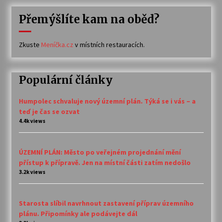
Přemýšlíte kam na oběd?
Zkuste
Meníčka.cz
v místních restauracích.
Populární články
Humpolec schvaluje nový územní plán. Týká se i vás – a
teď je čas se ozvat
4.4k views
ÚZEMNÍ PLÁN: Město po veřejném projednání mění
přístup k přípravě. Jen na místní části zatím nedošlo
3.2k views
Starosta slíbil navrhnout zastavení příprav územního
plánu. Připomínky ale podávejte dál