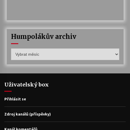
Humpolákův archiv
Humpolákův
archiv
Uživatelský box
Přihlásit se
Zdroj kanálů (příspěvky)
Kanál komentářů