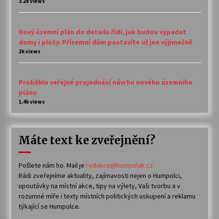
3.2k views
Nový územní plán do detailu řídí, jak budou vypadat
domy i ploty. Přízemní dům postavíte už jen výjimečně
2k views
Proběhlo veřejné projednání návrhu nového územního
plánu
1.4k views
Máte text ke zveřejnění?
Pošlete nám ho. Mail je
redakce@humpolak.cz
Rádi zveřejníme aktuality, zajímavosti nejen o Humpolci,
upoutávky na místní akce, tipy na výlety, Vaši tvorbu a v
rozumné míře i texty místních politických uskupení a reklamu
týkající se Humpolce.