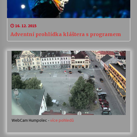
16. 12. 2015
Adventní prohlídka kláštera s programem
WebCam Humpolec -
více pohledů