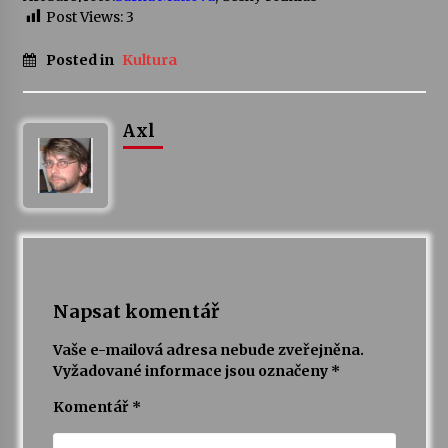
Post Views:
3
Varhanní recitál Michala Novenka v Klášteře
Posted in
Kultura
Želiv
3. 7. 2026
Axl
Petr Adamec – Malovaný svět
30. 6. 2026
Napsat komentář
Vaše e-mailová adresa nebude zveřejněna.
Vyžadované informace jsou označeny
*
Komentář
*