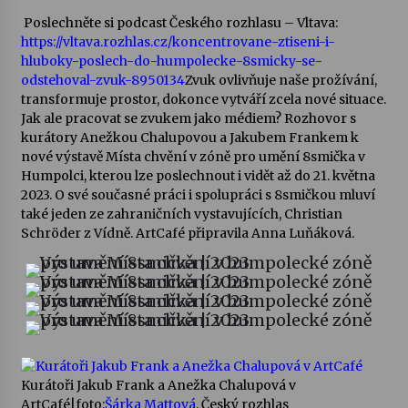
Poslechněte si podcast Českého rozhlasu – Vltava:
Votavžatský ploty
https://vltava.rozhlas.cz/koncentrovane-ztiseni-i-
23. 7. 2026
hluboky-poslech-do-humpolecke-8smicky-se-
odstehoval-zvuk-8950134
Zvuk ovlivňuje naše prožívání,
transformuje prostor, dokonce vytváří zcela nové situace.
Jak ale pracovat se zvukem jako médiem? Rozhovor s
Letní koncerty ve Stromovce: Rufus Miller
kurátory Anežkou Chalupovou a Jakubem Frankem k
22. 7. 2026
nové výstavě Místa chvění v zóně pro umění 8smička v
Humpolci, kterou lze poslechnout i vidět až do 21. května
2023. O své současné práci i spolupráci s 8smičkou mluví
Vysočinka
také jeden ze zahraničních vystavujících, Christian
17. 7. 2026
Schröder z Vídně. ArtCafé připravila Anna Luňáková.
Ozvěny prázdnin
14. 7. 2026
Za kulturou kousek za Humpolec. V Želivě ožije
Kurátoři Jakub Frank a Anežka Chalupová v
odkaz Josefa Čapka
ArtCafé
|
foto:
Šárka Mattová
,
Český rozhlas
13. 7. 2026