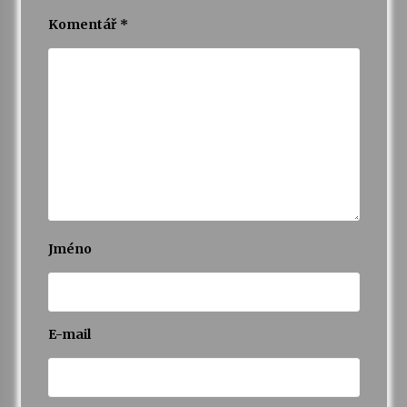
Komentář
*
Varhanní recitál Michala Novenka v Klášteře
Želiv
3. 7. 2026
Petr Adamec – Malovaný svět
30. 6. 2026
Jméno
E-mail