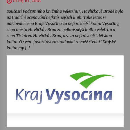
St Říj 10 , 2018
Součástí Podzimního knižního veletrhu v Havlíčkově Brodě bylo
už tradiční oceňování nejkrásnějších knih. Také letos se
udělovala cena Kraje Vysočina za nejkrásnější knihu Vysočiny,
cena města Havlíčkův Brod za nejkrásnější knihu veletrhu a
cena Tiskáren Havlíčkův Brod, a.s. za nejkrásnější dětskou
knihu. O svém favoritovi rozhodovali rovněž čtenáři Krajské
knihovny […]