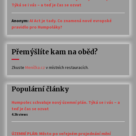
Týká se i vás – a teď je čas se ozvat
Anonym
:
AI Act je tady. Co znamená nové evropské
pravidlo pro Humpoláky?
Přemýšlíte kam na oběd?
Zkuste
Meníčka.cz
v místních restauracích.
Populární články
Humpolec schvaluje nový územní plán. Týká se i vás – a
teď je čas se ozvat
4.3k views
ÚZEMNÍ PLÁN: Město po veřejném projednání mění