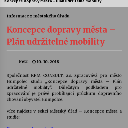
Koncepce dopravy města – Plán udržitelné mobility
Letní koncerty ve Stromovce: Ars Camerata a
Sukuba Ensemble
Informace z městského úřadu
4. 8. 2026
Koncepce dopravy města –
Vernisáž výstavy Josefíny Duškové: Stávám se
Plán udržitelné mobility
kapkou
30. 7. 2026
Petr
10. 10. 2018
Veselí muzikanti
30. 7. 2026
Společnost KPM CONSULT, a.s. zpracovává pro město
Humpolec studii „Koncepce dopravy města – Plán
udržitelné mobility“. Důležitým podkladem pro
Pozvánka na integrační festival Quijotova
šedesátka: 28. 7.–1. 8. 2026
zpracování je právě probíhající průzkum dopravního
28. 7. 2026
chování obyvatel Humpolce.
Více najdete v sekci Městský úřad – Koncepce města a
Letní koncerty ve Stromovce: Kolchoz a
studie:
Jenakaši
28. 7. 2026