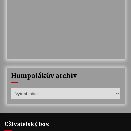
Humpolákův archiv
Humpolákův
archiv
Uživatelský box