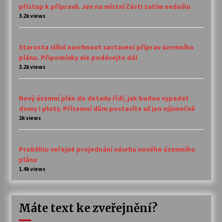
přístup k přípravě. Jen na místní části zatím nedošlo
3.2k views
Starosta slíbil navrhnout zastavení příprav územního
plánu. Připomínky ale podávejte dál
3.2k views
Nový územní plán do detailu řídí, jak budou vypadat
domy i ploty. Přízemní dům postavíte už jen výjimečně
2k views
Proběhlo veřejné projednání návrhu nového územního
plánu
1.4k views
Máte text ke zveřejnění?