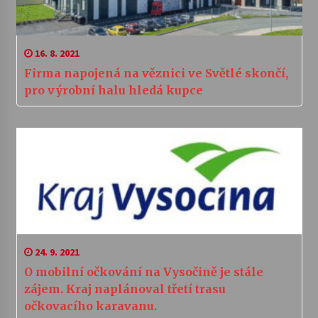
16. 8. 2021
Firma napojená na věznici ve Světlé skončí,
pro výrobní halu hledá kupce
24. 9. 2021
O mobilní očkování na Vysočině je stále
zájem. Kraj naplánoval třetí trasu
očkovacího karavanu.