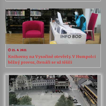
21. 4. 2021
Knihovny na Vysočině otevřely. V Humpolci
běžný provoz, čtenáři se už těšili