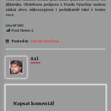
Jihlavsku. Obdobnou podporu z Fondu Vysočiny mohou
získat obce, mikroregiony i podnikatelé také v tomto
Varhanní recitál Michala Novenka v Klášteře
roce.
Želiv
3. 7. 2026
Zdroj: MF DNES
Post Views:
4
Petr Adamec – Malovaný svět
30. 6. 2026
Posted in
O kraji Vysočina
Axl
Napsat komentář