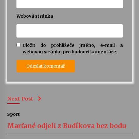
Webová stránka
Uložit do prohlížeče jméno, e-mail a
webovou stránku pro budoucí komentáře.
Next Post
Sport
Marťané odjeli z Budíkova bez bodu