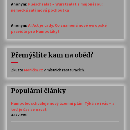
Anonym
:
Fleischsalat – Wurstsalat s majonézou:
německá salámová pochoutka
Anonym
:
AI Act je tady. Co znamená nové evropské
pravidlo pro Humpoláky?
Přemýšlíte kam na oběd?
Zkuste
Meníčka.cz
v místních restauracích.
Populární články
Humpolec schvaluje nový územní plán. Týká se i vás – a
teď je čas se ozvat
4.5k views