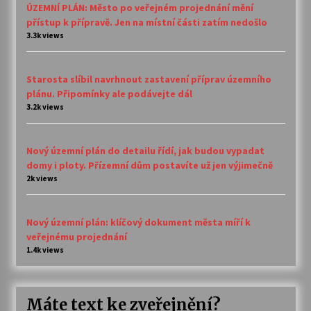
ÚZEMNÍ PLÁN: Město po veřejném projednání mění
přístup k přípravě. Jen na místní části zatím nedošlo
3.3k views
Starosta slíbil navrhnout zastavení příprav územního
plánu. Připomínky ale podávejte dál
3.2k views
Nový územní plán do detailu řídí, jak budou vypadat
domy i ploty. Přízemní dům postavíte už jen výjimečně
2k views
Nový územní plán: klíčový dokument města míří k
veřejnému projednání
1.4k views
Máte text ke zveřejnění?