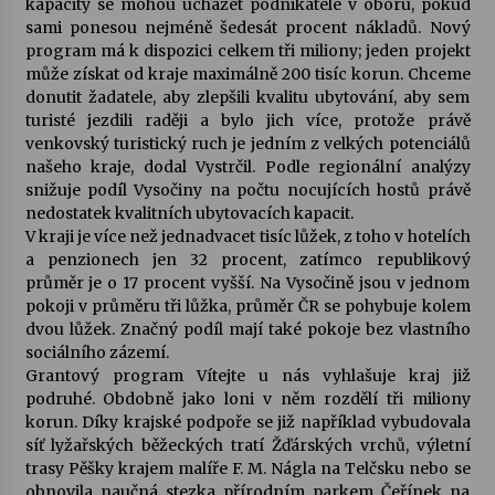
kapacity se mohou ucházet podnikatelé v oboru, pokud
sami ponesou nejméně šedesát procent nákladů. Nový
Votavžatský ploty
program má k dispozici celkem tři miliony; jeden projekt
23. 7. 2026
může získat od kraje maximálně 200 tisíc korun. Chceme
donutit žadatele, aby zlepšili kvalitu ubytování, aby sem
turisté jezdili raději a bylo jich více, protože právě
venkovský turistický ruch je jedním z velkých potenciálů
Letní koncerty ve Stromovce: Rufus Miller
našeho kraje, dodal Vystrčil. Podle regionální analýzy
22. 7. 2026
snižuje podíl Vysočiny na počtu nocujících hostů právě
nedostatek kvalitních ubytovacích kapacit.
V kraji je více než jednadvacet tisíc lůžek, z toho v hotelích
Vysočinka
a penzionech jen 32 procent, zatímco republikový
17. 7. 2026
průměr je o 17 procent vyšší. Na Vysočině jsou v jednom
pokoji v průměru tři lůžka, průměr ČR se pohybuje kolem
dvou lůžek. Značný podíl mají také pokoje bez vlastního
Ozvěny prázdnin
sociálního zázemí.
14. 7. 2026
Grantový program Vítejte u nás vyhlašuje kraj již
podruhé. Obdobně jako loni v něm rozdělí tři miliony
korun. Díky krajské podpoře se již například vybudovala
síť lyžařských běžeckých tratí Žďárských vrchů, výletní
Za kulturou kousek za Humpolec. V Želivě ožije
odkaz Josefa Čapka
trasy Pěšky krajem malíře F. M. Nágla na Telčsku nebo se
13. 7. 2026
obnovila naučná stezka přírodním parkem Čeřínek na