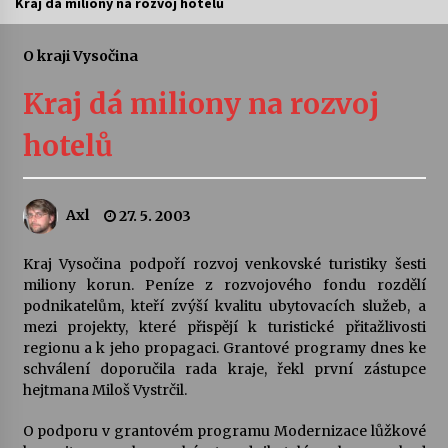
Kraj dá miliony na rozvoj hotelů
Letní koncerty ve Stromovce: Ars Camerata a
Sukuba Ensemble
O kraji Vysočina
4. 8. 2026
Kraj dá miliony na rozvoj
Vernisáž výstavy Josefíny Duškové: Stávám se
hotelů
kapkou
30. 7. 2026
Axl
27. 5. 2003
Veselí muzikanti
30. 7. 2026
Kraj Vysočina podpoří rozvoj venkovské turistiky šesti
miliony korun. Peníze z rozvojového fondu rozdělí
podnikatelům, kteří zvýší kvalitu ubytovacích služeb, a
Pozvánka na integrační festival Quijotova
šedesátka: 28. 7.–1. 8. 2026
mezi projekty, které přispějí k turistické přitažlivosti
28. 7. 2026
regionu a k jeho propagaci. Grantové programy dnes ke
schválení doporučila rada kraje, řekl první zástupce
hejtmana Miloš Vystrčil.
Letní koncerty ve Stromovce: Kolchoz a
Jenakaši
O podporu v grantovém programu Modernizace lůžkové
28. 7. 2026