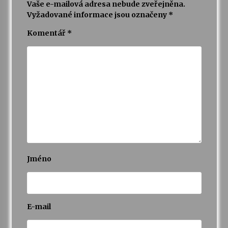
Vaše e-mailová adresa nebude zveřejněna.
Vyžadované informace jsou označeny
*
Komentář
*
Jméno
E-mail