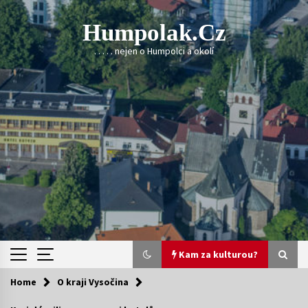
Skip
to
Humpolak.cz
content
. . . . . nejen o Humpolci a okolí
Kam za kulturou?
Home
O kraji Vysočina
Kam za kulturou?