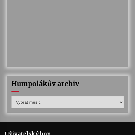
Humpolákův archiv
Humpolákův
archiv
Uživatelský box