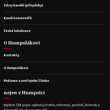
Zdroj kanálů (příspěvky)
Kanál komentářů
Česká lokalizace
O Humpolákovi
Kontakty
O Humpolákovi
Reklama a uveřejnění článku
nejen v Humpolci
Najdete ZDE popis zajímavých míst, informací, pověstí, historek a
fotografíí, které se k nim váží.