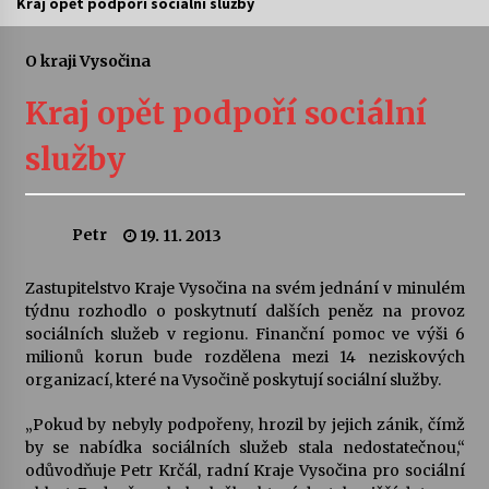
Kraj opět podpoří sociální služby
Letní koncerty ve Stromovce: Ars Camerata a
Sukuba Ensemble
O kraji Vysočina
4. 8. 2026
Kraj opět podpoří sociální
Vernisáž výstavy Josefíny Duškové: Stávám se
služby
kapkou
30. 7. 2026
Petr
19. 11. 2013
Veselí muzikanti
30. 7. 2026
Zastupitelstvo Kraje Vysočina na svém jednání v minulém
týdnu rozhodlo o poskytnutí dalších peněz na provoz
sociálních služeb v regionu. Finanční pomoc ve výši 6
Pozvánka na integrační festival Quijotova
šedesátka: 28. 7.–1. 8. 2026
milionů korun bude rozdělena mezi 14 neziskových
28. 7. 2026
organizací, které na Vysočině poskytují sociální služby.
„Pokud by nebyly podpořeny, hrozil by jejich zánik, čímž
Letní koncerty ve Stromovce: Kolchoz a
by se nabídka sociálních služeb stala nedostatečnou,“
Jenakaši
odůvodňuje Petr Krčál, radní Kraje Vysočina pro sociální
28. 7. 2026