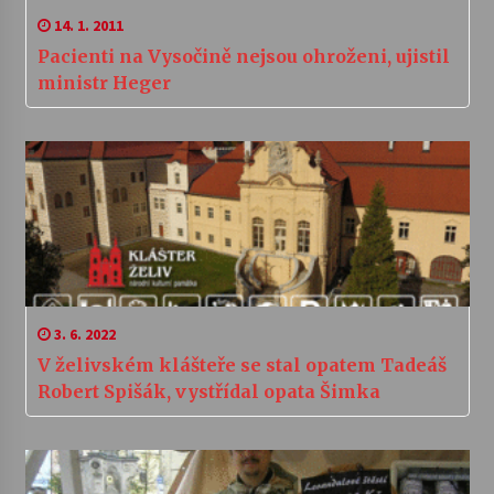
14. 1. 2011
Pacienti na Vysočině nejsou ohroženi, ujistil
ministr Heger
3. 6. 2022
V želivském klášteře se stal opatem Tadeáš
Robert Spišák, vystřídal opata Šimka