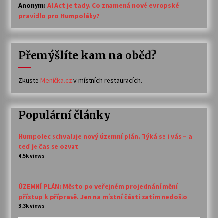
Anonym
:
AI Act je tady. Co znamená nové evropské
pravidlo pro Humpoláky?
Přemýšlíte kam na oběd?
Zkuste
Meníčka.cz
v místních restauracích.
Populární články
Humpolec schvaluje nový územní plán. Týká se i vás – a
teď je čas se ozvat
4.5k views
ÚZEMNÍ PLÁN: Město po veřejném projednání mění
přístup k přípravě. Jen na místní části zatím nedošlo
3.3k views