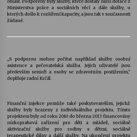
oblast. Podpořeny byly služby, které dostaly nižší dotace z
Ministerstva práce a sociálních věcí a dále služby, u
Votavžatský ploty
kterých došlo k rozšíření kapacity, a jsou tak v současnosti
23. 7. 2026
žádané.
Letní koncerty ve Stromovce: Rufus Miller
22. 7. 2026
„S podporou mohou počítat například služby osobní
asistence a pečovatelská služba. Jejich uživatelé jsou
Vysočinka
především senioři a osoby se zdravotním postižením,“
17. 7. 2026
doplňuje radní Krčál.
Ozvěny prázdnin
14. 7. 2026
Finanční injekce pomůže také poskytovatelům, jejichž
služby byly hrazeny z individuálního projektu. Tímto
projektem byly od roku 2010 do března 2013 financovány
nízkoprahová zařízení pro děti a mládež, sociálně
Za kulturou kousek za Humpolec. V Želivě ožije
aktivizační služby pro rodiny s dětmi, sociálně
odkaz Josefa Čapka
terapeutické dílny a další služby. Na ukončení projektu
13. 7. 2026