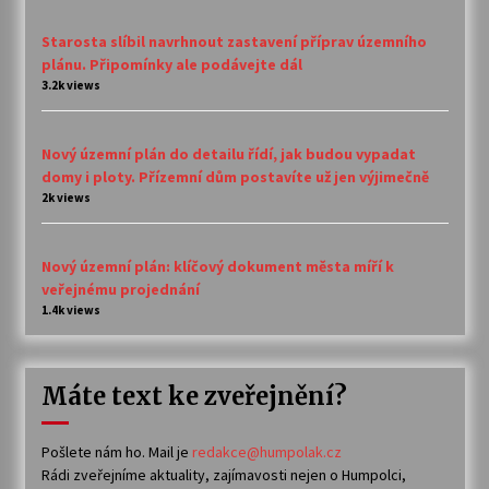
Starosta slíbil navrhnout zastavení příprav územního
plánu. Připomínky ale podávejte dál
3.2k views
Nový územní plán do detailu řídí, jak budou vypadat
domy i ploty. Přízemní dům postavíte už jen výjimečně
2k views
Nový územní plán: klíčový dokument města míří k
veřejnému projednání
1.4k views
Máte text ke zveřejnění?
Pošlete nám ho. Mail je
redakce@humpolak.cz
Rádi zveřejníme aktuality, zajímavosti nejen o Humpolci,