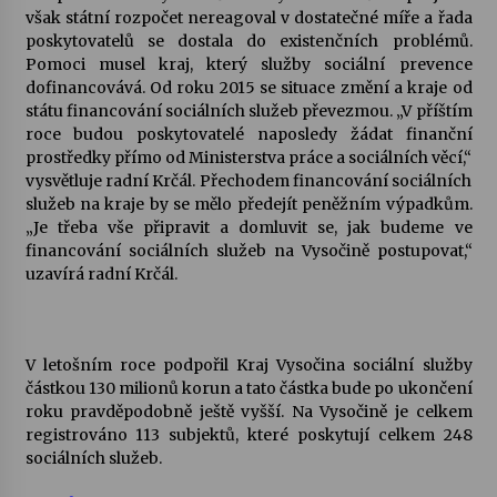
však státní rozpočet nereagoval v dostatečné míře a řada
poskytovatelů se dostala do existenčních problémů.
Varhanní recitál Michala Novenka v Klášteře
Pomoci musel kraj, který služby sociální prevence
Želiv
dofinancovává. Od roku 2015 se situace změní a kraje od
3. 7. 2026
státu financování sociálních služeb převezmou. „V příštím
roce budou poskytovatelé naposledy žádat finanční
Petr Adamec – Malovaný svět
prostředky přímo od Ministerstva práce a sociálních věcí,“
30. 6. 2026
vysvětluje radní Krčál. Přechodem financování sociálních
služeb na kraje by se mělo předejít peněžním výpadkům.
„Je třeba vše připravit a domluvit se, jak budeme ve
financování sociálních služeb na Vysočině postupovat,“
uzavírá radní Krčál.
V letošním roce podpořil Kraj Vysočina sociální služby
částkou 130 milionů korun a tato částka bude po ukončení
roku pravděpodobně ještě vyšší. Na Vysočině je celkem
registrováno 113 subjektů, které poskytují celkem 248
sociálních služeb.