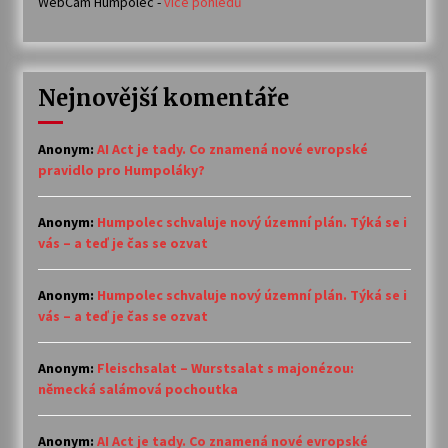
WebCam Humpolec -
více pohledů
Nejnovější komentáře
Anonym
:
AI Act je tady. Co znamená nové evropské
pravidlo pro Humpoláky?
Anonym
:
Humpolec schvaluje nový územní plán. Týká se i
vás – a teď je čas se ozvat
Anonym
:
Humpolec schvaluje nový územní plán. Týká se i
vás – a teď je čas se ozvat
Anonym
:
Fleischsalat – Wurstsalat s majonézou:
německá salámová pochoutka
Anonym
:
AI Act je tady. Co znamená nové evropské