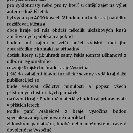
pro cykloturisty nebo pro ty, kteří si chtějí zajet na výlet
autem – každý leták
Varhanní recitál Michala Novenka v Klášteře
byl vydán po 4000 kusech. V budoucnu bude kraj nabídku
Želiv
rozšiřovat. Města a
3. 7. 2026
obce kraje od nás obdrží několik ukázkových kusů
zmiňovaných publikací a pokud
Petr Adamec – Malovaný svět
budou mít zájem o větší počet výtisků, rádi jim
30. 6. 2026
zprostředkuje kontakt na případný
dotisk, který si již uhradí samy, řekla Renata Běhanová z
odboru regionálního
rozvoje Krajského úřadu kraje Vysočina.
Ještě do zahájení hlavní turistické sezony vydá kraj další
publikaci, jež se
bude věnovat dědictví minulosti a popisu všech
přístupných historických památek
na území kraje. Podobné materiály bude kraj připravovat i
v příštích letech.
Podle paní Mahelové z kraje Vysočina budou
specializovanější, věnované například
židovským památkám, hudbě nebo možnostem trávení
dovolené na Vysočině.