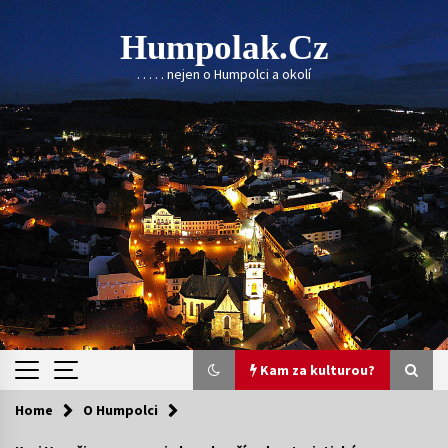
Skip
to
Humpolak.cz
content
. . . . . nejen o Humpolci a okolí
Kam za kulturou?
Home
O Humpolci
Kam za kulturou?