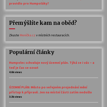
pravidlo pro Humpoláky?
Přemýšlíte kam na oběd?
Zkuste
Meníčka.cz
v místních restauracích.
Populární články
Humpolec schvaluje nový územní plán. Týká se i vás – a
teď je čas se ozvat
4.6k views
ÚZEMNÍ PLÁN: Město po veřejném projednání mění
přístup k přípravě. Jen na místní části zatím nedošlo
3.3k views