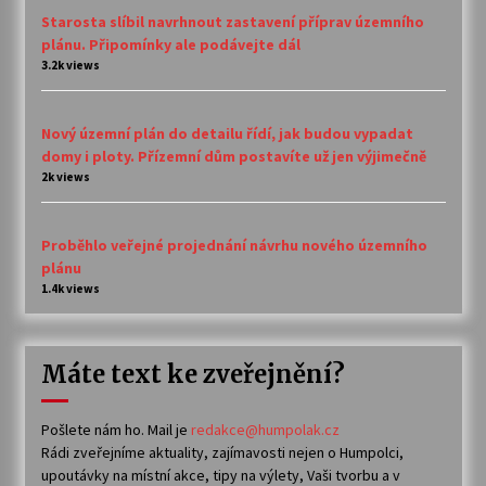
Starosta slíbil navrhnout zastavení příprav územního
plánu. Připomínky ale podávejte dál
3.2k views
Nový územní plán do detailu řídí, jak budou vypadat
domy i ploty. Přízemní dům postavíte už jen výjimečně
2k views
Proběhlo veřejné projednání návrhu nového územního
plánu
1.4k views
Máte text ke zveřejnění?
Pošlete nám ho. Mail je
redakce@humpolak.cz
Rádi zveřejníme aktuality, zajímavosti nejen o Humpolci,
upoutávky na místní akce, tipy na výlety, Vaši tvorbu a v