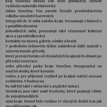
kraj Vysočina letošní rok svou publikační činnost
vydáním materiálu Historická
Votavžatský ploty
města Vysočiny. Ten zavede čtenáře prostřednictvím
23. 7. 2026
velkého množství barevných
fotografií do 33 měst našeho kraje. Seznamuje s historií a
s pamětihodnostmi
jednotlivých měst, prezentuje také významné kulturní
Letní koncerty ve Stromovce: Rufus Miller
akce a zprostředkovává
22. 7. 2026
kontakty na muzea, galerie, zámky a hrady.
V posledním lednovém týdnu následoval další matriál s
názvem Kouzlo přírody,
Vysočinka
který provází turistu od chráněných krajinných oblastí po
17. 7. 2026
přírodní rezervace
nebo přírodní parky kraje Vysočina. Nezapomíná na
naučné stezky, které územím
Ozvěny prázdnin
vedou, a pro příjemný rozhled po krajině nabízí seznam
14. 7. 2026
rozhleden. V budoucnu
by měl být také v německé a anglické mutaci.
Novinkou jsou také malé brožurky, které popisují výlety
do nejzajímavějších
Za kulturou kousek za Humpolec. V Želivě ožije
odkaz Josefa Čapka
míst kraje. Dosud bylo vydáno 15 různých druhů tras jak
13. 7. 2026
pro pěší turisty, tak