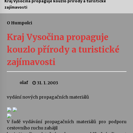
Kraj Vysočina propaguje kouzlo přírody a turistické
zajímavosti
Letní koncerty ve Stromovce: Ars Camerata a
Sukuba Ensemble
4. 8. 2026
O Humpolci
Kraj Vysočina propaguje
Vernisáž výstavy Josefíny Duškové: Stávám se
kapkou
kouzlo přírody a turistické
30. 7. 2026
zajímavosti
Veselí muzikanti
30. 7. 2026
olaf
31. 1. 2003
Pozvánka na integrační festival Quijotova
šedesátka: 28. 7.–1. 8. 2026
vydání nových propagačních materiálů
28. 7. 2026
Letní koncerty ve Stromovce: Kolchoz a
V řadě vydávání propagačních materiálů pro podporu
Jenakaši
cestovního ruchu zahájil
28. 7. 2026