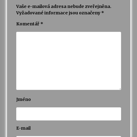
Vaše e-mailová adresa nebude zveřejněna.
Vyžadované informace jsou označeny
*
Komentář
*
Jméno
E-mail