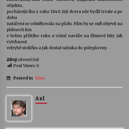
objektu,
pocházejícího z roku 1840. Její dcera zde bydlí trvale a po
Varhanní recitál Michala Novenka v Klášteře
dobu
Želiv
natáčení se odstěhovala na půdu. Film by se měl objevit na
3. 7. 2026
plátnech kin
v lednu příštího roku a volně naváže na filmové hity Jak
Petr Adamec – Malovaný svět
vytrhnout
30. 6. 2026
velrybě stoličku a Jak dostat tatínka do polepšovny.
Zdroj:
okresní tisk
Post Views:
0
Posted in
Kino
Axl