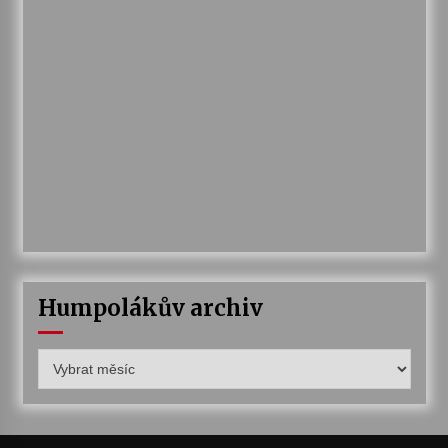
Humpolákův archiv
Humpolákův
archiv