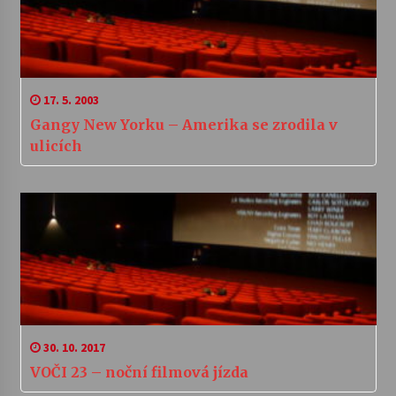
17. 5. 2003
Gangy New Yorku – Amerika se zrodila v
ulicích
30. 10. 2017
VOČI 23 – noční filmová jízda