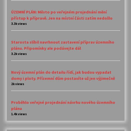
ÚZEMNÍ PLÁN: Město po veřejném projednání mění
přístup k přípravě. Jen na místní části zatím nedošlo
3.3k views
Starosta slíbil navrhnout zastavení příprav územního
plánu. Připomínky ale podávejte dál
3.2k views
Nový územní plán do detailu řídí, jak budou vypadat
domy i ploty. Přízemní dům postavíte už jen výjimečně
2k views
Proběhlo veřejné projednání návrhu nového územního
plánu
1.4k views