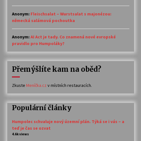
Anonym
:
Fleischsalat – Wurstsalat s majonézou:
německá salámová pochoutka
Anonym
:
AI Act je tady. Co znamená nové evropské
pravidlo pro Humpoláky?
Přemýšlíte kam na oběd?
Zkuste
Meníčka.cz
v místních restauracích.
Populární články
Humpolec schvaluje nový územní plán. Týká se i vás – a
teď je čas se ozvat
4.6k views