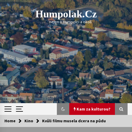
Skip
to
Humpolak.cz
content
. . . . . nejen o Humpolci a okolí
Kam za kulturou?
Home
Kino
Kvůli filmu musela dcera na půdu
Kam za kulturou?