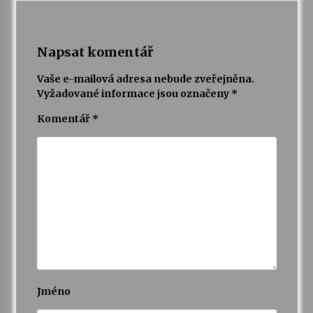
Napsat komentář
Vaše e-mailová adresa nebude zveřejněna.
Vyžadované informace jsou označeny
*
Komentář
*
Jméno