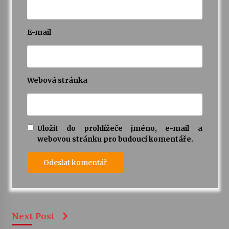
E-mail
Webová stránka
Uložit do prohlížeče jméno, e-mail a
webovou stránku pro budoucí komentáře.
Next Post