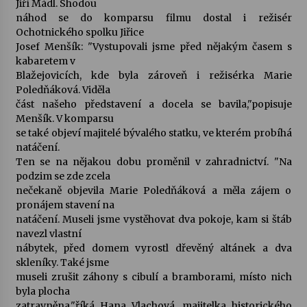
Jiří Mádl. Shodou
náhod se do komparsu filmu dostal i režisér
Votavžatský ploty
Ochotnického spolku Jiřice
23. 7. 2026
Josef Menšík: "Vystupovali jsme před nějakým časem s
kabaretem v
Blažejovicích, kde byla zároveň i režisérka Marie
Poledňáková. Viděla
Letní koncerty ve Stromovce: Rufus Miller
část našeho představení a docela se bavila,"popisuje
22. 7. 2026
Menšík. V komparsu
se také objeví majitelé bývalého statku, ve kterém probíhá
natáčení.
Vysočinka
Ten se na nějakou dobu proměnil v zahradnictví. "Na
17. 7. 2026
podzim se zde zcela
nečekaně objevila Marie Poledňáková a měla zájem o
pronájem stavení na
Ozvěny prázdnin
natáčení. Museli jsme vystěhovat dva pokoje, kam si štáb
14. 7. 2026
navezl vlastní
nábytek, před domem vyrostl dřevěný altánek a dva
skleníky. Také jsme
museli zrušit záhony s cibulí a bramborami, místo nich
Za kulturou kousek za Humpolec. V Želivě ožije
odkaz Josefa Čapka
byla plocha
13. 7. 2026
zatravněna,"říká Hana Vlachová, majitelka historického