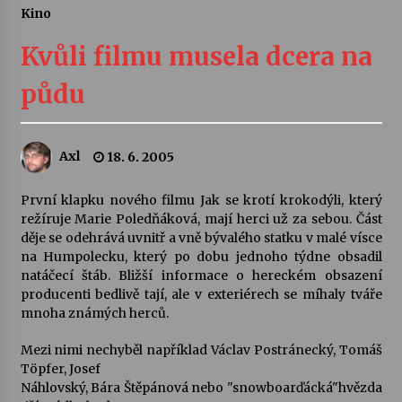
Kino
Letní koncerty ve Stromovce: Ars Camerata a
Sukuba Ensemble
Kvůli filmu musela dcera na
4. 8. 2026
půdu
Vernisáž výstavy Josefíny Duškové: Stávám se
kapkou
30. 7. 2026
Axl
18. 6. 2005
Veselí muzikanti
První klapku nového filmu Jak se krotí krokodýli, který
30. 7. 2026
režíruje Marie Poledňáková, mají herci už za sebou. Část
děje se odehrává uvnitř a vně bývalého statku v malé vísce
na Humpolecku, který po dobu jednoho týdne obsadil
natáčecí štáb. Bližší informace o hereckém obsazení
Pozvánka na integrační festival Quijotova
šedesátka: 28. 7.–1. 8. 2026
producenti bedlivě tají, ale v exteriérech se míhaly tváře
28. 7. 2026
mnoha známých herců.
Mezi nimi nechyběl například Václav Postránecký, Tomáš
Letní koncerty ve Stromovce: Kolchoz a
Töpfer, Josef
Jenakaši
Náhlovský, Bára Štěpánová nebo "snowboarďácká"hvězda
28. 7. 2026