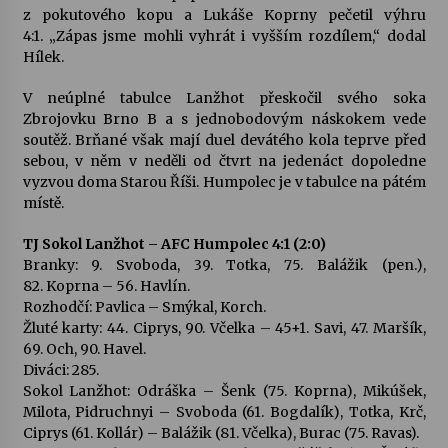
z pokutového kopu a Lukáše Koprny pečetil výhru
4:1. „Zápas jsme mohli vyhrát i vyšším rozdílem,“ dodal
Varhanní recitál Michala Novenka v Klášteře
Hílek.
Želiv
3. 7. 2026
V neúplné tabulce Lanžhot přeskočil svého soka
Zbrojovku Brno B a s jednobodovým náskokem vede
soutěž. Brňané však mají duel devátého kola teprve před
Petr Adamec – Malovaný svět
sebou, v něm v neděli od čtvrt na jedenáct dopoledne
30. 6. 2026
vyzvou doma Starou Říši. Humpolec je v tabulce na pátém
místě.
TJ Sokol Lanžhot – AFC Humpolec 4:1 (2:0)
Branky: 9. Svoboda, 39. Totka, 75. Balážik (pen.),
82. Koprna – 56. Havlín.
Rozhodčí: Pavlica – Smýkal, Korch.
Žluté karty: 44. Ciprys, 90. Včelka – 45+1. Savi, 47. Maršík,
69. Och, 90. Havel.
Diváci: 285.
Sokol Lanžhot: Odráška – Šenk (75. Koprna), Mikúšek,
Milota, Pidruchnyi – Svoboda (61. Bogdalík), Totka, Krč,
Ciprys (61. Kollár) – Balážik (81. Včelka), Burac (75. Ravas).