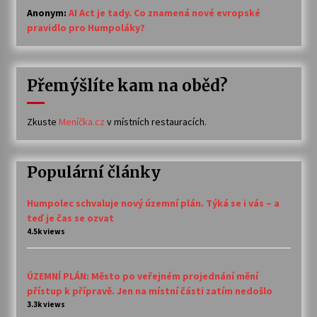
Anonym
:
AI Act je tady. Co znamená nové evropské
pravidlo pro Humpoláky?
Přemýšlíte kam na oběd?
Zkuste
Meníčka.cz
v místních restauracích.
Populární články
Humpolec schvaluje nový územní plán. Týká se i vás – a
teď je čas se ozvat
4.5k views
ÚZEMNÍ PLÁN: Město po veřejném projednání mění
přístup k přípravě. Jen na místní části zatím nedošlo
3.3k views