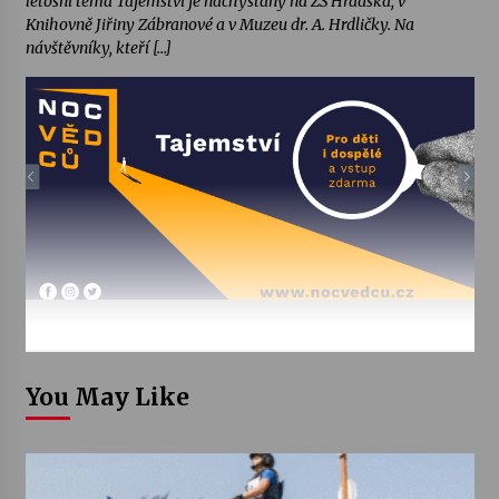
letošní téma Tajemství je nachystaný na ZŠ Hradská, v
Knihovně Jiřiny Zábranové a v Muzeu dr. A. Hrdličky. Na
návštěvníky, kteří […]
You May Like