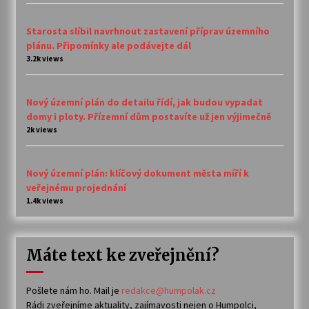
Starosta slíbil navrhnout zastavení příprav územního
plánu. Připomínky ale podávejte dál
3.2k views
Nový územní plán do detailu řídí, jak budou vypadat
domy i ploty. Přízemní dům postavíte už jen výjimečně
2k views
Nový územní plán: klíčový dokument města míří k
veřejnému projednání
1.4k views
Máte text ke zveřejnění?
Pošlete nám ho. Mail je
redakce@humpolak.cz
Rádi zveřejníme aktuality, zajímavosti nejen o Humpolci,