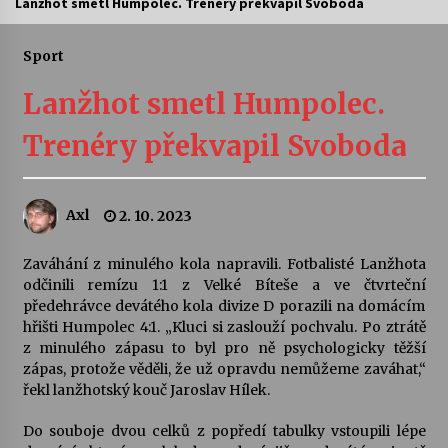
Lanžhot smetl Humpolec. Trenéry překvapil Svoboda
Letní koncerty ve Stromovce: Ars Camerata a
Sukuba Ensemble
Sport
4. 8. 2026
Lanžhot smetl Humpolec.
Vernisáž výstavy Josefíny Duškové: Stávám se
Trenéry překvapil Svoboda
kapkou
30. 7. 2026
Axl
2. 10. 2023
Veselí muzikanti
30. 7. 2026
Zaváhání z minulého kola napravili. Fotbalisté Lanžhota
odčinili remízu 1:1 z Velké Bíteše a ve čtvrteční
předehrávce devátého kola divize D porazili na domácím
Pozvánka na integrační festival Quijotova
šedesátka: 28. 7.–1. 8. 2026
hřišti Humpolec 4:1. „Kluci si zaslouží pochvalu. Po ztrátě
28. 7. 2026
z minulého zápasu to byl pro ně psychologicky těžší
zápas, protože věděli, že už opravdu nemůžeme zaváhat,“
řekl lanžhotský kouč Jaroslav Hílek.
Letní koncerty ve Stromovce: Kolchoz a
Jenakaši
Do souboje dvou celků z popředí tabulky vstoupili lépe
28. 7. 2026