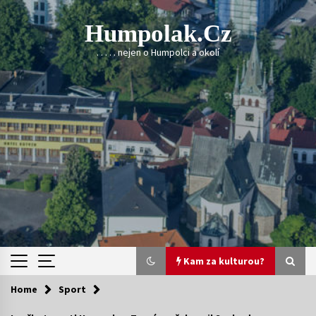
Skip
to
Humpolak.cz
content
. . . . . nejen o Humpolci a okolí
Kam za kulturou?
Home
Sport
Kam za kulturou?