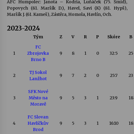
AFC Humpolec: Janota – Kodria, Luňáček (75. Šmíd),
Popovych (81. Maršík D.), Havel, Savi (K) (81. Hypš),
Maršík J. (61. Kameš), Zástěra, Homola, Havlín, Och.
2023-2024
Tým
Z
V
R
P
Skóre
B
FC
1
Zbrojovka
9
8
1
0
32:5
25
Brno B
TJ Sokol
2
9
7
2
0
25:7
23
Lanžhot
SFK Nové
3
Město na
9
5
3
1
23:9
18
Moravě
FC Slovan
4
Havlíčkův
9
5
3
1
16:10
18
Brod