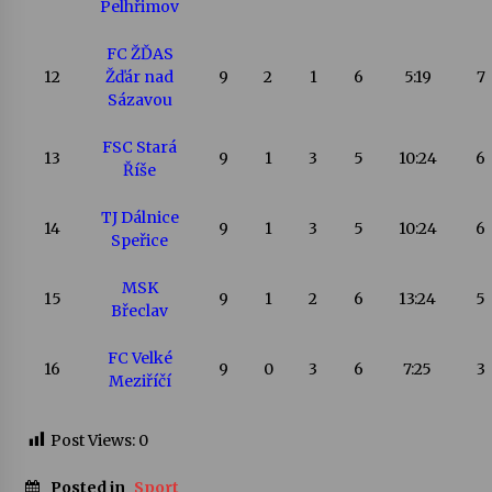
Pelhřimov
FC ŽĎAS
12
Žďár nad
9
2
1
6
5:19
7
Sázavou
FSC Stará
13
9
1
3
5
10:24
6
Říše
TJ Dálnice
14
9
1
3
5
10:24
6
Speřice
MSK
15
9
1
2
6
13:24
5
Břeclav
FC Velké
16
9
0
3
6
7:25
3
Meziříčí
Post Views:
0
Posted in
Sport