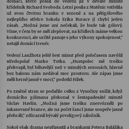
domácí, které poslal do vedení již v deváté minutě
křídelník Richard Svoboda. Letní posila z Mutěnic vstřelila
Votavžatský ploty
už svou čtvrtou branku v sezoně a na pětigólového
23. 7. 2026
nejlepšího střelce Sokola Erika Burace jí chybí jeden
zásah. „Možná jsme ani nečekali, že bude tak gólový.
Víme, v čem by se měl zlepšovat, na křídlech máme velkou
konkurenci, ale určitě panuje s jeho výkony spokojenost,“
Letní koncerty ve Stromovce: Rufus Miller
netajil domácí trenér.
22. 7. 2026
Vedení Lanžhota ještě šest minut před poločasem navýšil
středopolař Marko Totka. „Humpolec mě trošku
Vysočinka
překvapil, byl běhavější než v minulých sezonách, hlavně
17. 7. 2026
bez balonu nám nedával moc prostoru. Ale zápas jmse
měli herně jasně v moci,“ podotkl Hílek.
Ozvěny prázdnin
Po změně stran se podařilo celku z Vysočiny snížit, když
14. 7. 2026
domácího gólmana překonal v šestapadesáté minutě
Václav Havlín. „Možná jsme trošku znervózněli po
inkasované brance, ale na počet šancí jsme soupeře jasně
přehráli,“ zdůraznil bývalý prvoligový záložník.
Za kulturou kousek za Humpolec. V Želivě ožije
odkaz Josefa Čapka
Sokol však drama nepřipustil a brankami Petera Balážika
13. 7. 2026