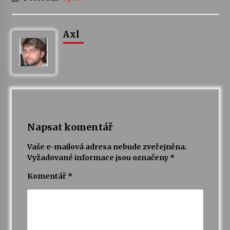
Axl
Napsat komentář
Vaše e-mailová adresa nebude zveřejněna.
Vyžadované informace jsou označeny
*
Komentář
*