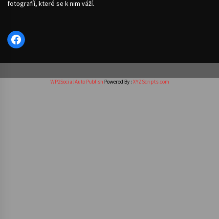
fotografíí, které se k nim váží.
Facebook
WP2Social Auto Publish
Powered By :
XYZScripts.com