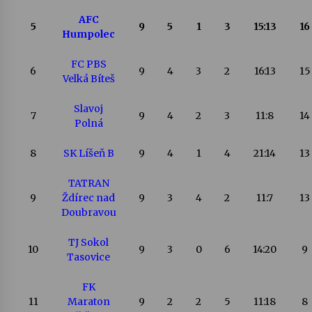
AFC
5
9
5
1
3
15:13
16
Humpolec
FC PBS
6
9
4
3
2
16:13
15
Velká Bíteš
Slavoj
7
9
4
2
3
11:8
14
Polná
8
SK Líšeň B
9
4
1
4
21:14
13
TATRAN
9
Ždírec nad
9
3
4
2
11:7
13
Doubravou
TJ Sokol
10
9
3
0
6
14:20
9
Tasovice
FK
11
Maraton
9
2
2
5
11:18
8