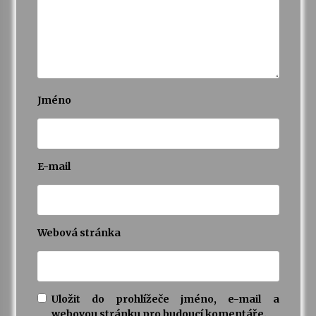
Jméno
E-mail
Webová stránka
Uložit do prohlížeče jméno, e-mail a
webovou stránku pro budoucí komentáře.