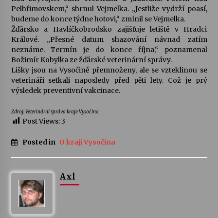
Pelhřimovskem,“ shrnul Vejmelka. „Jestliže vydrží poasí,
budeme do konce týdne hotovi,“ zmínil se Vejmelka.
Varhanní recitál Michala Novenka v Klášteře
Žďársko a Havlíčkobrodsko zajišťuje letiště v Hradci
Želiv
Králové. „Přesné datum shazování návnad zatím
3. 7. 2026
neznáme. Termín je do konce října,“ poznamenal
Božimír Kobylka ze žďárské veterinární správy.
Petr Adamec – Malovaný svět
Lišky jsou na Vysočině přemnoženy, ale se vzteklinou se
30. 6. 2026
veterináři setkali naposledy před pěti lety. Což je prý
výsledek preventivní vakcinace.
Zdroj: Veterinární správa kraje Vysočina
Post Views:
3
Posted in
O kraji Vysočina
Axl