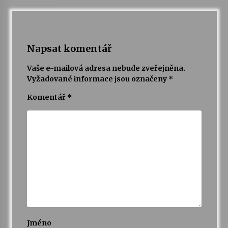
Napsat komentář
Vaše e-mailová adresa nebude zveřejněna.
Vyžadované informace jsou označeny
*
Komentář
*
Jméno