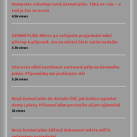
Humpolec schvaluje nový územní plán. Týká se i vás – a
teď je čas se ozvat
4.5k views
ÚZEMNÍ PLÁN: Město po veřejném projednání mění
přístup k přípravě. Jen na místní části zatím nedošlo
3.3k views
Starosta slíbil navrhnout zastavení příprav územního
plánu. Připomínky ale podávejte dál
3.2k views
Nový územní plán do detailu řídí, jak budou vypadat
domy i ploty. Přízemní dům postavíte už jen výjimečně
2k views
Nový územní plán: klíčový dokument města míří k
veřejnému projednání