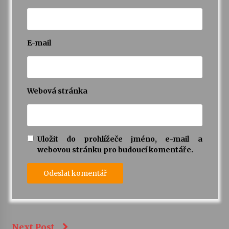
E-mail
Webová stránka
Uložit do prohlížeče jméno, e-mail a
webovou stránku pro budoucí komentáře.
Next Post