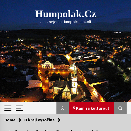
Skip
to
Humpolak.cz
content
. . . . . nejen o Humpolci a okolí
Kam za kulturou?
Home
O kraji Vysočina
Kam za kulturou?