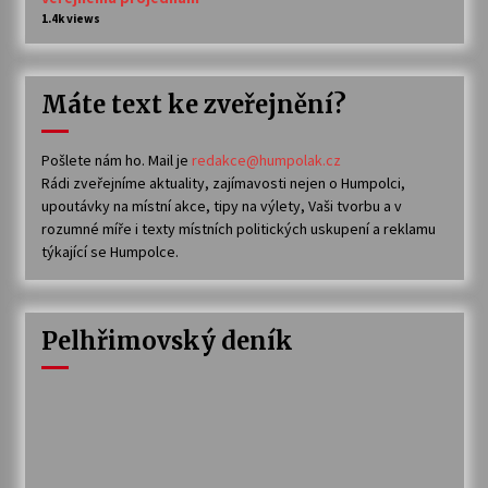
1.4k views
Máte text ke zveřejnění?
Pošlete nám ho. Mail je
redakce@humpolak.cz
Rádi zveřejníme aktuality, zajímavosti nejen o Humpolci,
upoutávky na místní akce, tipy na výlety, Vaši tvorbu a v
rozumné míře i texty místních politických uskupení a reklamu
týkající se Humpolce.
Pelhřimovský deník