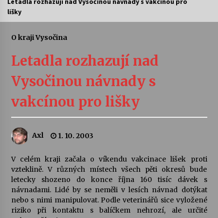
Letadla rozhazují nad Vysočinou návnady s vakcínou pro
lišky
Letní koncerty ve Stromovce: Ars Camerata a
Sukuba Ensemble
4. 8. 2026
O kraji Vysočina
Letadla rozhazují nad
Vernisáž výstavy Josefíny Duškové: Stávám se
kapkou
Vysočinou návnady s
30. 7. 2026
vakcínou pro lišky
Veselí muzikanti
30. 7. 2026
Axl
1. 10. 2003
Pozvánka na integrační festival Quijotova
šedesátka: 28. 7.–1. 8. 2026
V celém kraji začala o víkendu vakcinace lišek proti
28. 7. 2026
vzteklině. V různých místech všech pěti okresů bude
letecky shozeno do konce října 160 tisíc dávek s
návnadami. Lidé by se neměli v lesích návnad dotýkat
Letní koncerty ve Stromovce: Kolchoz a
nebo s nimi manipulovat. Podle veterinářů sice vyložené
Jenakaši
riziko při kontaktu s balíčkem nehrozí, ale určité
28. 7. 2026