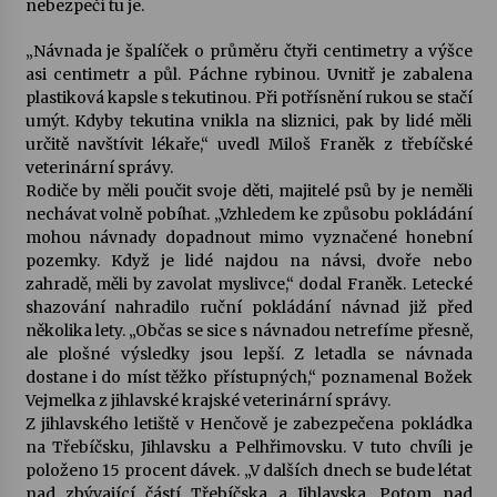
nebezpečí tu je.
Votavžatský ploty
„Návnada je špalíček o průměru čtyři centimetry a výšce
23. 7. 2026
asi centimetr a půl. Páchne rybinou. Uvnitř je zabalena
plastiková kapsle s tekutinou. Při potřísnění rukou se stačí
umýt. Kdyby tekutina vnikla na sliznici, pak by lidé měli
určitě navštívit lékaře,“ uvedl Miloš Franěk z třebíčské
Letní koncerty ve Stromovce: Rufus Miller
veterinární správy.
22. 7. 2026
Rodiče by měli poučit svoje děti, majitelé psů by je neměli
nechávat volně pobíhat. „Vzhledem ke způsobu pokládání
mohou návnady dopadnout mimo vyznačené honební
Vysočinka
pozemky. Když je lidé najdou na návsi, dvoře nebo
17. 7. 2026
zahradě, měli by zavolat myslivce,“ dodal Franěk. Letecké
shazování nahradilo ruční pokládání návnad již před
několika lety. „Občas se sice s návnadou netrefíme přesně,
Ozvěny prázdnin
ale plošné výsledky jsou lepší. Z letadla se návnada
14. 7. 2026
dostane i do míst těžko přístupných,“ poznamenal Božek
Vejmelka z jihlavské krajské veterinární správy.
Z jihlavského letiště v Henčově je zabezpečena pokládka
na Třebíčsku, Jihlavsku a Pelhřimovsku. V tuto chvíli je
Za kulturou kousek za Humpolec. V Želivě ožije
odkaz Josefa Čapka
položeno 15 procent dávek. „V dalších dnech se bude létat
13. 7. 2026
nad zbývající částí Třebíčska a Jihlavska. Potom nad