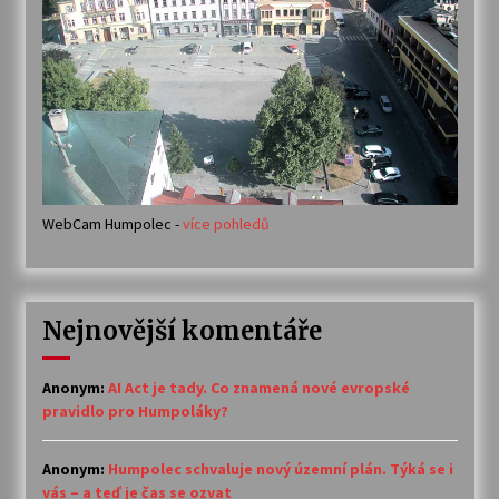
WebCam Humpolec -
více pohledů
Nejnovější komentáře
Anonym
:
AI Act je tady. Co znamená nové evropské
pravidlo pro Humpoláky?
Anonym
:
Humpolec schvaluje nový územní plán. Týká se i
vás – a teď je čas se ozvat