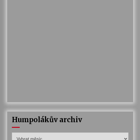
Humpolákův archiv
Humpolákův