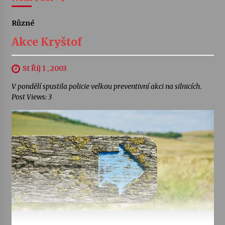
Různé
Akce Kryštof
St Říj 1 , 2003
V pondělí spustila policie velkou preventivní akci na silnicích.
Post Views: 3