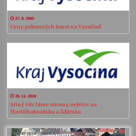
27. 8. 2003
Ceny pohonných hmot na Vysočině
28. 12. 2020
Silný vítr láme stromy, nejvíce na
Havlíčkobrodsku a Žďársku