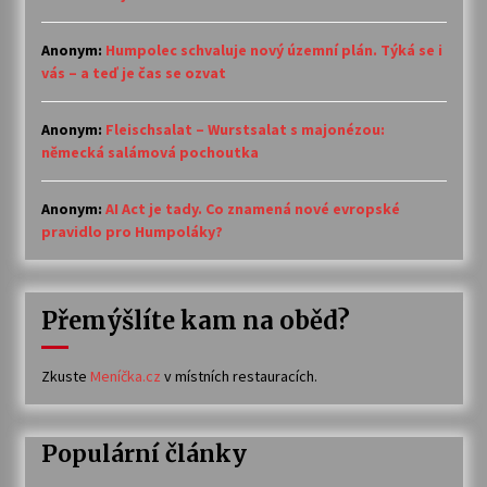
Anonym
:
Humpolec schvaluje nový územní plán. Týká se i
vás – a teď je čas se ozvat
Anonym
:
Fleischsalat – Wurstsalat s majonézou:
německá salámová pochoutka
Anonym
:
AI Act je tady. Co znamená nové evropské
pravidlo pro Humpoláky?
Přemýšlíte kam na oběd?
Zkuste
Meníčka.cz
v místních restauracích.
Populární články