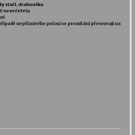
𝘁𝗮𝗰̌𝗶́, 𝗱𝗿𝗮𝗵𝗼𝘂𝘀̌𝗸𝘂
𝗲𝘃𝗲𝗰̌𝗲𝗿̌𝗲𝗹𝗮
𝗻𝗶
ípadě nepříznivého počasí se promítání přesouvají na