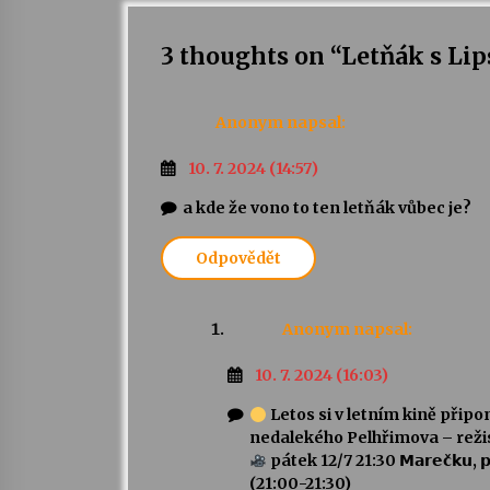
3 thoughts on “
Letňák s Li
Anonym
napsal:
10. 7. 2024 (14:57)
a kde že vono to ten letňák vůbec je?
Odpovědět
Anonym
napsal:
10. 7. 2024 (16:03)
Letos si v letním kině přip
nedalekého Pelhřimova – reži
pátek 12/7 21:30 𝗠𝗮𝗿𝗲𝗰̌𝗸𝘂, 𝗽𝗼𝗱𝗲𝗷
(21:00-21:30)