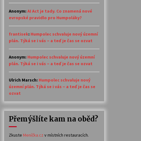
Anonym
:
AI Act je tady. Co znamená nové
evropské pravidlo pro Humpoláky?
frantisek
:
Humpolec schvaluje nový územní
plán. Týká se i vás – a teď je čas se ozvat
Anonym
:
Humpolec schvaluje nový územní
plán. Týká se i vás – a teď je čas se ozvat
Ulrich Marsch
:
Humpolec schvaluje nový
územní plán. Týká se i vás – a teď je čas se
ozvat
Přemýšlíte kam na oběd?
Zkuste
Meníčka.cz
v místních restauracích.