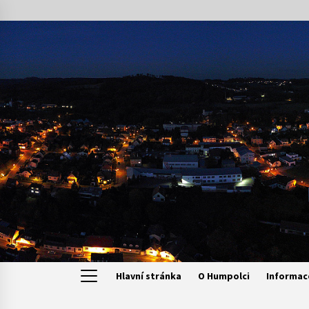
Skip
to
content
Hlavní stránka
O Humpolci
Informac