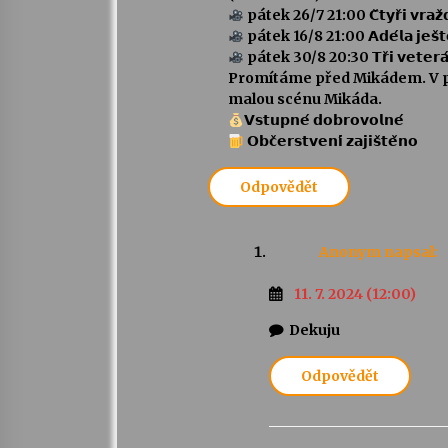
pátek 26/7 21:00 𝗖̌𝘁𝘆𝗿̌𝗶 𝘃𝗿𝗮𝘇̌𝗱𝘆 
pátek 16/8 21:00 𝗔𝗱𝗲́𝗹𝗮 𝗷𝗲𝘀̌𝘁𝗲̌ 
pátek 30/8 20:30 𝗧𝗿̌𝗶 𝘃𝗲𝘁𝗲𝗿𝗮́
Promítáme před Mikádem. V př
malou scénu Mikáda.
𝗩𝘀𝘁𝘂𝗽𝗻𝗲́ 𝗱𝗼𝗯𝗿𝗼𝘃𝗼𝗹𝗻𝗲́
𝗢𝗯𝗰̌𝗲𝗿𝘀𝘁𝘃𝗲𝗻𝗶́ 𝘇𝗮𝗷𝗶𝘀̌𝘁𝗲̌𝗻𝗼
Odpovědět
Anonym
napsal:
11. 7. 2024 (12:00)
Dekuju
Odpovědět