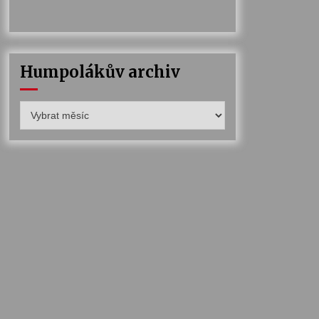
Humpolákův archiv
Humpolákův
archiv