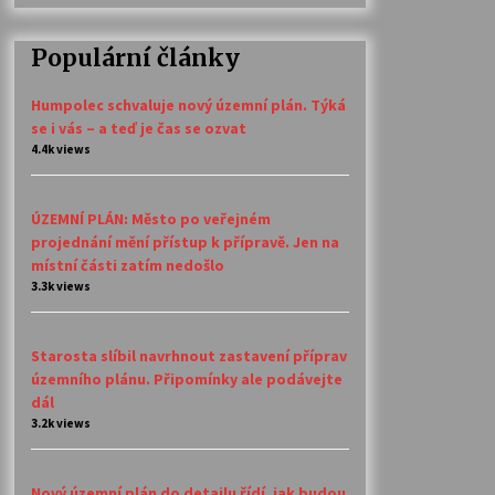
Populární články
Humpolec schvaluje nový územní plán. Týká
se i vás – a teď je čas se ozvat
4.4k views
ÚZEMNÍ PLÁN: Město po veřejném
projednání mění přístup k přípravě. Jen na
místní části zatím nedošlo
3.3k views
Starosta slíbil navrhnout zastavení příprav
územního plánu. Připomínky ale podávejte
dál
3.2k views
Nový územní plán do detailu řídí, jak budou