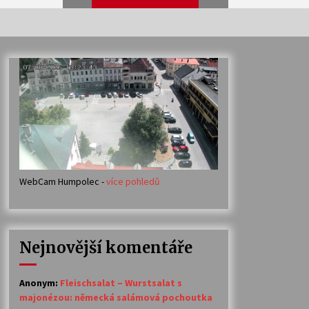
Veselí muzikanti
30. 7. 2026
Votavžatský ploty
23. 7. 2026
WebCam Humpolec -
více pohledů
Ozvěny prázdnin
14. 7. 2026
Nejnovější komentáře
Petr Adamec – Malovaný svět
30. 6. 2026
Anonym
:
Fleischsalat – Wurstsalat s
majonézou: německá salámová pochoutka