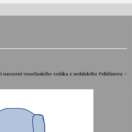
Vernisáž výstavy Josefíny Duškové:
Stávám se kapkou
30. 7. 2026
Letní koncerty ve Stromovce:
Kolchoz a Jenakaši
28. 7. 2026
očí narození vysočinského rodáka z nedalekého Pelhřimova –
s
Vysočinka
17. 7. 2026
V
Varhanní recitál Michala Novenka v
Klášteře Želiv
3. 7. 2026