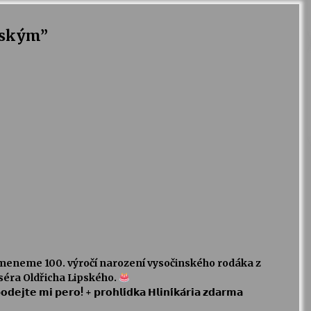
pským
”
omeneme 100. výročí narození vysočinského rodáka z
séra Oldřicha Lipského.
𝘁𝗲 𝗺𝗶 𝗽𝗲𝗿𝗼! + 𝗽𝗿𝗼𝗵𝗹𝗶́𝗱𝗸𝗮 𝗛𝗹𝗶𝗻𝗶́𝗸𝗮́𝗿𝗶𝗮 𝘇𝗱𝗮𝗿𝗺𝗮