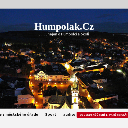
Humpolak.cz
. . . . . nejen o Humpolci a okolí
e z městského úřadu
Sport
audio:
SOUSEDSKÉ ČTENÍ-L. PAMĚTNICKÁ: 