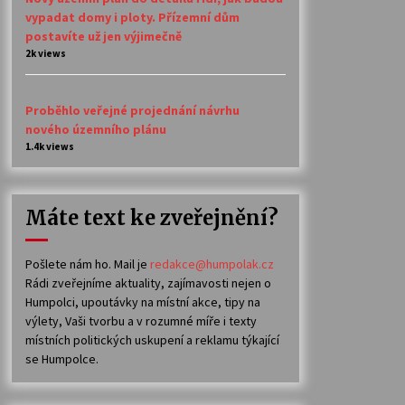
vypadat domy i ploty. Přízemní dům
postavíte už jen výjimečně
2k views
Proběhlo veřejné projednání návrhu
nového územního plánu
1.4k views
Máte text ke zveřejnění?
Pošlete nám ho. Mail je
redakce@humpolak.cz
Rádi zveřejníme aktuality, zajímavosti nejen o
Humpolci, upoutávky na místní akce, tipy na
výlety, Vaši tvorbu a v rozumné míře i texty
místních politických uskupení a reklamu týkající
se Humpolce.