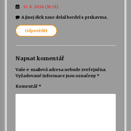
31. 8. 2024 (16:31)
A jinej dick zase delal bordel s prskavma.
Odpovědět
Napsat komentář
Vaše e-mailová adresa nebude zveřejněna.
Vyžadované informace jsou označeny
*
Komentář
*