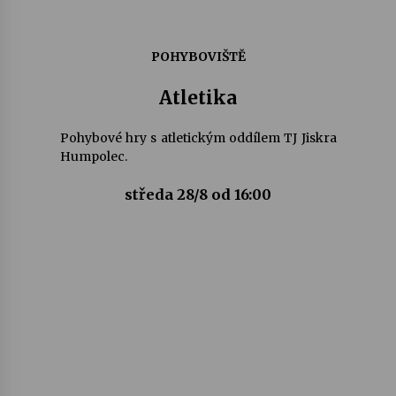
Varhanní recitál Michala Novenka v Klášteře
POHYBOVIŠTĚ
Želiv
3. 7. 2026
Atletika
Petr Adamec – Malovaný svět
Pohybové hry s atletickým oddílem TJ Jiskra
30. 6. 2026
Humpolec.
středa 28/8 od 16:00