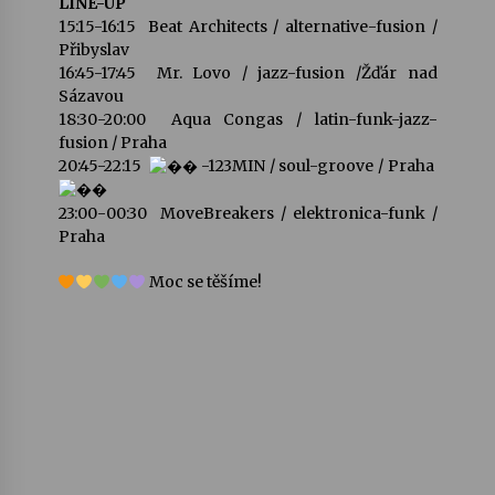
LINE-UP
15:15-16:15 Beat Architects / alternative-fusion /
Votavžatský ploty
Přibyslav
23. 7. 2026
16:45-17:45 Mr. Lovo / jazz-fusion /Žďár nad
Sázavou
18:30-20:00 Aqua Congas / latin-funk-jazz-
fusion / Praha
Letní koncerty ve Stromovce: Rufus Miller
20:45-22:15
-123MIN / soul-groove / Praha
22. 7. 2026
23:00-00:30 MoveBreakers / elektronica-funk /
Praha
Vysočinka
17. 7. 2026
Moc se těšíme!
Ozvěny prázdnin
14. 7. 2026
Za kulturou kousek za Humpolec. V Želivě ožije
odkaz Josefa Čapka
13. 7. 2026