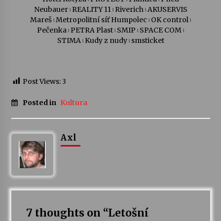
Neubauer ৷ REALITY 11 ৷ Riverich ৷ AKUSERVIS
Mareš ৷ Metropolitní síť Humpolec ৷ OK control ৷
Pečenka ৷ PETRA Plast ৷ SMIP ৷ SPACE COM ৷
STIMA ৷ Kudy z nudy ৷ smsticket
Post Views:
3
Posted in
Kultura
Axl
7 thoughts on “
Letošní