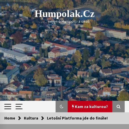
Skip
to
Humpolak.cz
content
. . . . . nejen o Humpolci a okolí
Kam za kulturou?
Home
Kultura
Letošní Platforma jde do finále!
Kam za kulturou?