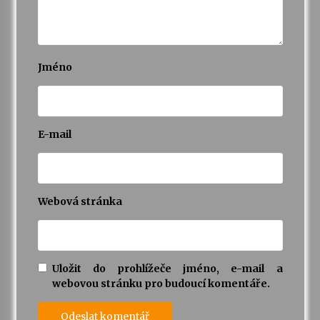
Jméno
E-mail
Webová stránka
Uložit do prohlížeče jméno, e-mail a
webovou stránku pro budoucí komentáře.