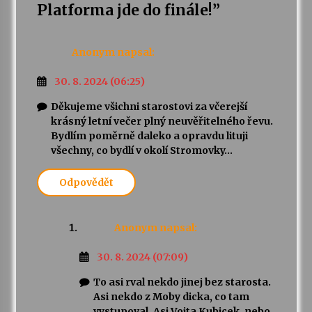
Platforma jde do finále!
”
Anonym
napsal:
30. 8. 2024 (06:25)
Děkujeme všichni starostovi za včerejší
krásný letní večer plný neuvěřitelného řevu.
Bydlím poměrně daleko a opravdu lituji
všechny, co bydlí v okolí Stromovky…
Odpovědět
Anonym
napsal:
30. 8. 2024 (07:09)
To asi rval nekdo jinej bez starosta.
Asi nekdo z Moby dicka, co tam
vystupoval. Asi Vojta Kubicek, nebo