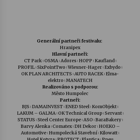
Generální partneři festivalu:
Hranipex
Hlavní partneři:
CT Park ৷ OSMA ৷ Adores ৷ HOPP ৷ Kaufland ৷
PROFIL ৷ SixPointTwo ৷ Wiesner-Hager ৷ Exbydo ৷
OK PLAN ARCHITECTS ৷ AUTO RACEK ৷ Elma-
elektro ৷ MANATECH
Realizováno s podporou:
Město Humpolec
Partneři:
BJS ৷ DAMAINVEST ৷ ENED Steel ৷ KomObjekt ৷
LAKUM – GALMA ৷ OK Technical Group ৷ Servant ৷
STATUS ৷ Steel Center Europe ৷ ASO ৷ BaraBakery ৷
Barvy Alenka ৷ Comatex ৷ DH Dekor ৷ HOEKO –
Automotive ৷ Humpolecká Stavební ৷ Kilowatt ৷
Hotel Kotyza ৷ PROTECT ৷ Plantica ৷ Pneu