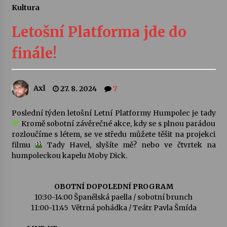
Kultura
Letní koncerty ve Stromovce: Ars Camerata a
Sukuba Ensemble
Letošní Platforma jde do
4. 8. 2026
finále!
Vernisáž výstavy Josefíny Duškové: Stávám se
kapkou
30. 7. 2026
Axl
27. 8. 2024
7
Veselí muzikanti
Poslední týden letošní Letní Platformy Humpolec je tady
30. 7. 2026
Kromě sobotní závěrečné akce, kdy se s plnou parádou
rozloučíme s létem, se ve středu můžete těšit na projekci
filmu
Tady Havel, slyšíte mě? nebo ve čtvrtek na
humpoleckou kapelu Moby Dick.
Pozvánka na integrační festival Quijotova
šedesátka: 28. 7.–1. 8. 2026
28. 7. 2026
OBOTNÍ DOPOLEDNÍ PROGRAM
10:30-14:00 Španělská paella / sobotní brunch
Letní koncerty ve Stromovce: Kolchoz a
11:00-11:45 Větrná pohádka / Teátr Pavla Šmída
Jenakaši
28. 7. 2026