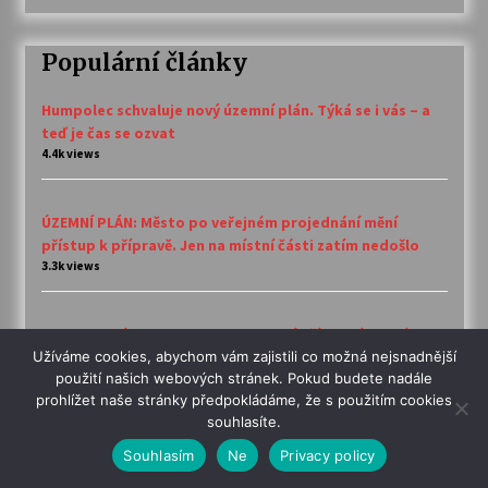
Populární články
Humpolec schvaluje nový územní plán. Týká se i vás – a
teď je čas se ozvat
4.4k views
ÚZEMNÍ PLÁN: Město po veřejném projednání mění
přístup k přípravě. Jen na místní části zatím nedošlo
3.3k views
Starosta slíbil navrhnout zastavení příprav územního
plánu. Připomínky ale podávejte dál
Užíváme cookies, abychom vám zajistili co možná nejsnadnější
použití našich webových stránek. Pokud budete nadále
3.2k views
prohlížet naše stránky předpokládáme, že s použitím cookies
souhlasíte.
Nový územní plán do detailu řídí, jak budou vypadat
Souhlasím
Ne
Privacy policy
domy i ploty. Přízemní dům postavíte už jen výjimečně