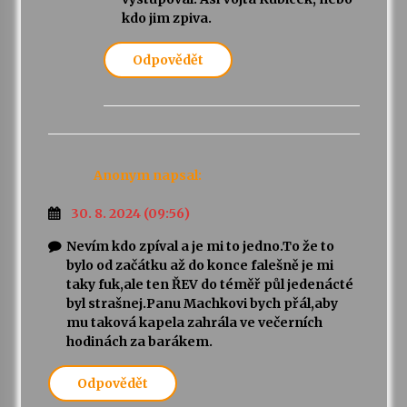
kdo jim zpiva.
Odpovědět
Anonym
napsal:
30. 8. 2024 (09:56)
Nevím kdo zpíval a je mi to jedno.To že to
bylo od začátku až do konce falešně je mi
taky fuk,ale ten ŘEV do téměř půl jedenácté
byl strašnej.Panu Machkovi bych přál,aby
mu taková kapela zahrála ve večerních
hodinách za barákem.
Odpovědět