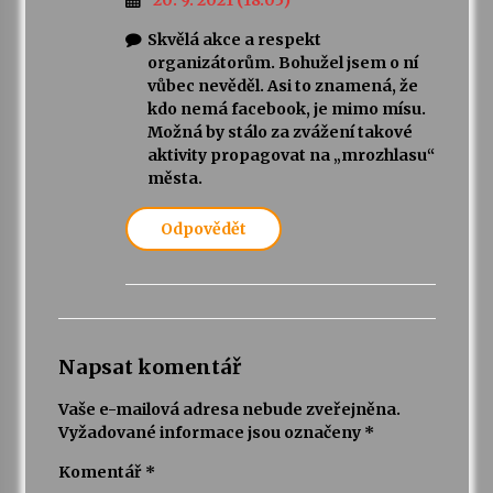
20. 9. 2021 (18:05)
Skvělá akce a respekt
organizátorům. Bohužel jsem o ní
vůbec nevěděl. Asi to znamená, že
kdo nemá facebook, je mimo mísu.
Možná by stálo za zvážení takové
aktivity propagovat na „mrozhlasu“
města.
Odpovědět
Napsat komentář
Vaše e-mailová adresa nebude zveřejněna.
Vyžadované informace jsou označeny
*
Komentář
*