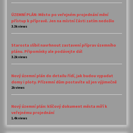
ÚZEMNÍ PLÁN: Město po veřejném projednání mění
přístup k přípravě. Jen na místní části zatím nedošlo
3.3k views
Starosta slíbil navrhnout zastavení příprav územního
plánu. Připomínky ale podávejte dál
3.2k views
Nový územní plán do detailu řídí, jak budou vypadat
domy i ploty. Přízemní dům postavíte už jen výjimečně
2k views
Nový územní plán: klíčový dokument města míří k
veřejnému projednání
1.4k views