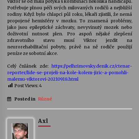
Viktor se od mala potýká s kombinací několika handicapů.
Potřebuje plnou péči svých milovaných rodičů a nejbližší
Votavžatský ploty
rodiny. Když bylo chlapci půl roku, lékaři zjistili, že nemá
23. 7. 2026
propojené hemisféry v mozku. To znamená problémy,
jako jsou epileptické záchvaty, nevyvinutý mozek nebo
doživotní nutnost plen. Pro aspoň nějaké zlepšení
zdravotního stavu musí Viktor jezdit na
Letní koncerty ve Stromovce: Rufus Miller
neurorehabilitační pobyty, právě na ně rodiče použijí
22. 7. 2026
peníze ze sobotní akce.
Celý čnlánek zde:
https://pelhrimovsky.denik.cz/ctenar-
Vysočinka
reporter/lide-se-projeli-na-kole-kolem-jiric-a-pomohli-
17. 7. 2026
malemu-viktorovi-20210918.html
Post Views:
4
Ozvěny prázdnin
Posted in
Různé
14. 7. 2026
Axl
Za kulturou kousek za Humpolec. V Želivě ožije
odkaz Josefa Čapka
13. 7. 2026