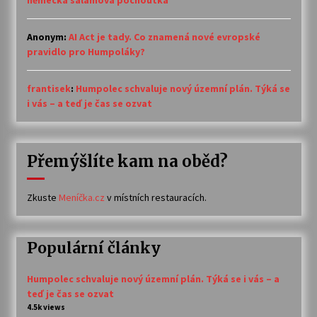
německá salámová pochoutka
Anonym
:
AI Act je tady. Co znamená nové evropské
pravidlo pro Humpoláky?
frantisek
:
Humpolec schvaluje nový územní plán. Týká se
i vás – a teď je čas se ozvat
Přemýšlíte kam na oběd?
Zkuste
Meníčka.cz
v místních restauracích.
Populární články
Humpolec schvaluje nový územní plán. Týká se i vás – a
teď je čas se ozvat
4.5k views