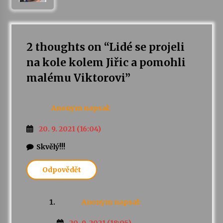
Varhanní recitál Michala Novenka v Klášteře
Želiv
3. 7. 2026
2 thoughts on “
Lidé se projeli
na kole kolem Jiřic a pomohli
Petr Adamec – Malovaný svět
malému Viktorovi
”
30. 6. 2026
Anonym
napsal:
20. 9. 2021 (16:04)
Skvělý!!!
Odpovědět
Anonym
napsal: