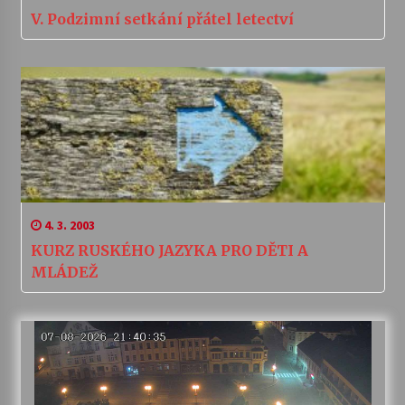
V. Podzimní setkání přátel letectví
4. 3. 2003
KURZ RUSKÉHO JAZYKA PRO DĚTI A
MLÁDEŽ