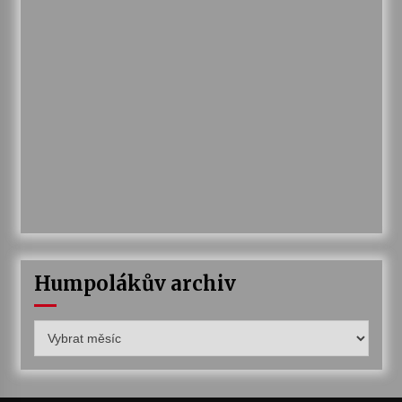
Humpolákův archiv
Humpolákův
archiv