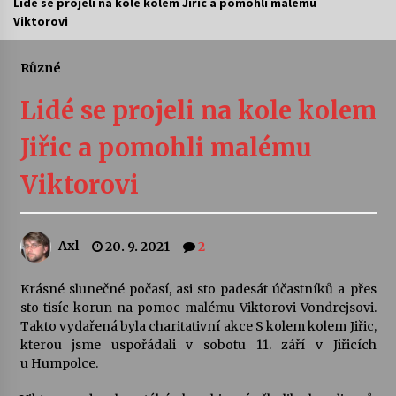
Lidé se projeli na kole kolem Jiřic a pomohli malému
Viktorovi
Letní koncerty ve Stromovce: Ars Camerata a
Sukuba Ensemble
4. 8. 2026
Různé
Lidé se projeli na kole kolem
Vernisáž výstavy Josefíny Duškové: Stávám se
kapkou
Jiřic a pomohli malému
30. 7. 2026
Viktorovi
Veselí muzikanti
30. 7. 2026
Axl
20. 9. 2021
2
Pozvánka na integrační festival Quijotova
šedesátka: 28. 7.–1. 8. 2026
Krásné slunečné počasí, asi sto padesát účastníků a přes
28. 7. 2026
sto tisíc korun na pomoc malému Viktorovi Vondrejsovi.
Takto vydařená byla charitativní akce S kolem kolem Jiřic,
kterou jsme uspořádali v sobotu 11. září v Jiřicích
Letní koncerty ve Stromovce: Kolchoz a
u Humpolce.
Jenakaši
28. 7. 2026