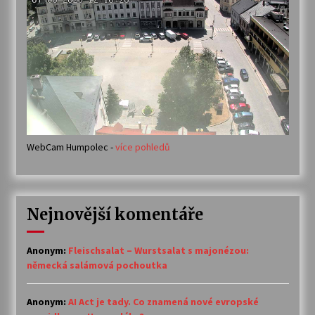
WebCam Humpolec -
více pohledů
Nejnovější komentáře
Anonym
:
Fleischsalat – Wurstsalat s majonézou:
německá salámová pochoutka
Anonym
:
AI Act je tady. Co znamená nové evropské