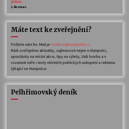
plánu
1.4k views
Máte text ke zveřejnění?
Pošlete nám ho. Mail je
redakce@humpolak.cz
Rádi zveřejníme aktuality, zajímavosti nejen o Humpolci,
upoutávky na místní akce, tipy na výlety, Vaši tvorbu a v
rozumné míře i texty místních politických uskupení a reklamu
týkající se Humpolce.
Pelhřimovský deník