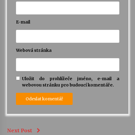
E-mail
Webová stránka
Uložit do prohlížeče jméno, e-mail a
webovou stránku pro budoucí komentáře.
Next Post