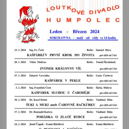
Votavžatský ploty
23. 7. 2026
Letní koncerty ve Stromovce: Rufus Miller
22. 7. 2026
Vysočinka
17. 7. 2026
Ozvěny prázdnin
14. 7. 2026
Za kulturou kousek za Humpolec. V Želivě ožije
odkaz Josefa Čapka
13. 7. 2026