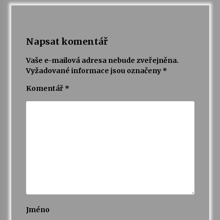
Napsat komentář
Vaše e-mailová adresa nebude zveřejněna.
Vyžadované informace jsou označeny
*
Komentář
*
Jméno