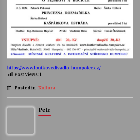
Varhanní recitál Michala Novenka v Klášteře
Želiv
3. 7. 2026
Petr Adamec – Malovaný svět
30. 6. 2026
https://www.loutkovedivadlo-humpolec.cz/
Post Views:
1
Posted in
Kultura
Petr