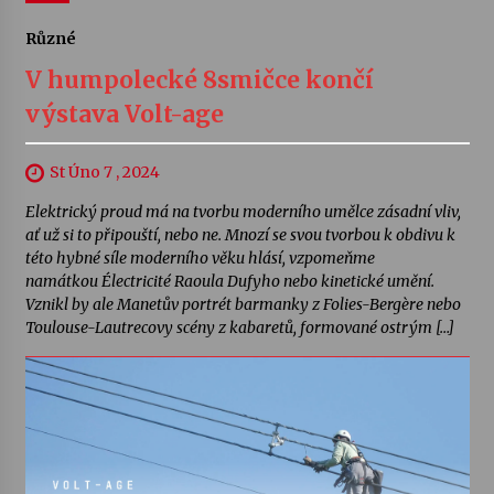
Různé
V humpolecké 8smičce končí
výstava Volt-age
St Úno 7 , 2024
Elektrický proud má na tvorbu moderního umělce zásadní vliv,
ať už si to připouští, nebo ne. Mnozí se svou tvorbou k obdivu k
této hybné síle moderního věku hlásí, vzpomeňme
namátkou Électricité Raoula Dufyho nebo kinetické umění.
Vznikl by ale Manetův portrét barmanky z Folies-Bergère nebo
Toulouse-Lautrecovy scény z kabaretů, formované ostrým […]