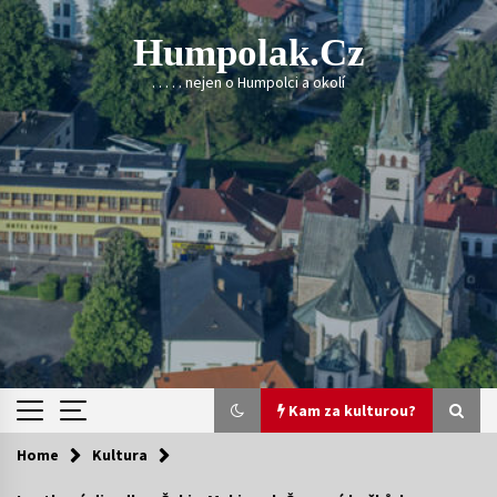
Skip
to
Humpolak.cz
content
. . . . . nejen o Humpolci a okolí
Kam za kulturou?
Home
Kultura
Kam za kulturou?