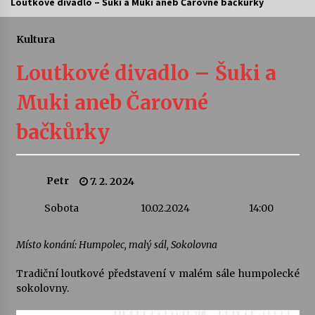
Loutkové divadlo – Šuki a Muki aneb Čarovné bačkůrky
Letní koncerty ve Stromovce: Ars Camerata a
Sukuba Ensemble
Kultura
4. 8. 2026
Loutkové divadlo – Šuki a
Vernisáž výstavy Josefíny Duškové: Stávám se
Muki aneb Čarovné
kapkou
30. 7. 2026
bačkůrky
Veselí muzikanti
30. 7. 2026
Petr
7. 2. 2024
Sobota
10.02.2024
14:00
Pozvánka na integrační festival Quijotova
šedesátka: 28. 7.–1. 8. 2026
28. 7. 2026
Místo konání: Humpolec, malý sál, Sokolovna
Tradiční loutkové představení v malém sále humpolecké
Letní koncerty ve Stromovce: Kolchoz a
sokolovny.
Jenakaši
28. 7. 2026