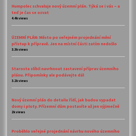
Humpolec schvaluje nový územní plán. Týká se i vás – a
teď je čas se ozvat
4.4k views
ÚZEMNÍ PLÁN: Město po veřejném projednání mění
přístup k přípravě. Jen na místní části zatím nedošlo
3.3k views
Starosta slíbil navrhnout zastavení příprav územního
plánu. Připomínky ale podávejte dál
3.2k views
Nový územní plán do detailu řídí, jak budou vypadat
domy i ploty. Přízemní dům postavíte už jen výjimečně
2k views
Proběhlo veřejné projednání návrhu nového územního