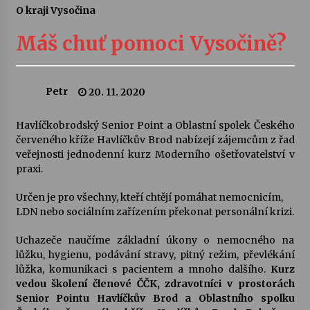
O kraji Vysočina
Letní koncerty ve Stromovce: Ars Camerata a
Sukuba Ensemble
Máš chuť pomoci Vysočině?
4. 8. 2026
Vernisáž výstavy Josefíny Duškové: Stávám se
Petr
20. 11. 2020
kapkou
30. 7. 2026
Havlíčkobrodský Senior Point a Oblastní spolek Českého
červeného kříže Havlíčkův Brod nabízejí zájemcům z řad
Veselí muzikanti
veřejnosti jednodenní kurz Moderního ošetřovatelství v
30. 7. 2026
praxi.
Určen je pro všechny, kteří chtějí pomáhat nemocnicím,
LDN nebo sociálním zařízením překonat personální krizi.
Pozvánka na integrační festival Quijotova
šedesátka: 28. 7.–1. 8. 2026
28. 7. 2026
Uchazeče naučíme základní úkony o nemocného na
lůžku, hygienu, podávání stravy, pitný režim, převlékání
lůžka, komunikaci s pacientem a mnoho dalšího.
Kurz
Letní koncerty ve Stromovce: Kolchoz a
vedou školení členové ČČK, zdravotníci v prostorách
Jenakaši
Senior Pointu Havlíčkův Brod a Oblastního spolku
28. 7. 2026