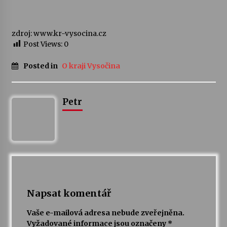
Varhanní recitál Michala Novenka v Klášteře
zdroj: www.kr-vysocina.cz
Želiv
Post Views:
0
3. 7. 2026
Posted in
O kraji Vysočina
Petr Adamec – Malovaný svět
30. 6. 2026
Petr
Napsat komentář
Vaše e-mailová adresa nebude zveřejněna.
Vyžadované informace jsou označeny
*