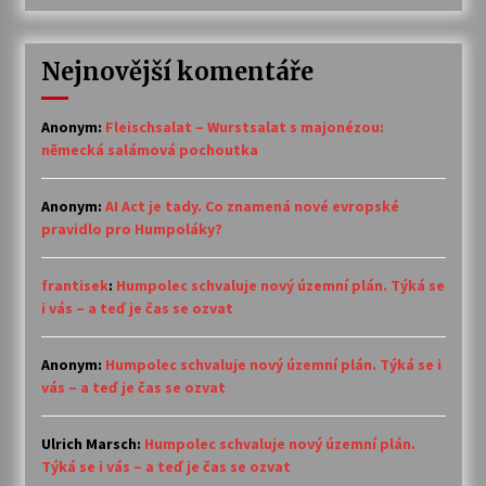
Nejnovější komentáře
Anonym
:
Fleischsalat – Wurstsalat s majonézou:
německá salámová pochoutka
Anonym
:
AI Act je tady. Co znamená nové evropské
pravidlo pro Humpoláky?
frantisek
:
Humpolec schvaluje nový územní plán. Týká se
i vás – a teď je čas se ozvat
Anonym
:
Humpolec schvaluje nový územní plán. Týká se i
vás – a teď je čas se ozvat
Ulrich Marsch
:
Humpolec schvaluje nový územní plán.
Týká se i vás – a teď je čas se ozvat