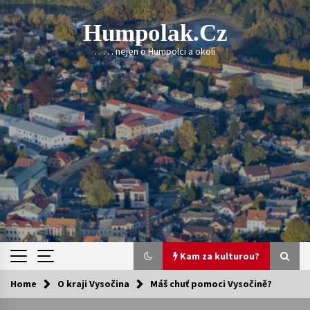
Skip
to
Humpolak.cz
content
. . . . . nejen o Humpolci a okolí
Kam za kulturou?
Home
O kraji Vysočina
Máš chuť pomoci Vysočině?
Kam za kulturou?