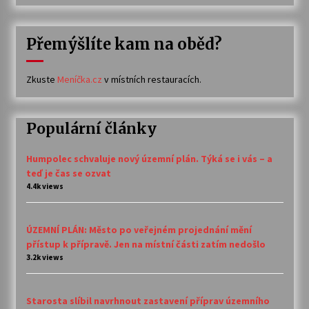
Přemýšlíte kam na oběd?
Zkuste
Meníčka.cz
v místních restauracích.
Populární články
Humpolec schvaluje nový územní plán. Týká se i vás – a
teď je čas se ozvat
4.4k views
ÚZEMNÍ PLÁN: Město po veřejném projednání mění
přístup k přípravě. Jen na místní části zatím nedošlo
3.2k views
Starosta slíbil navrhnout zastavení příprav územního