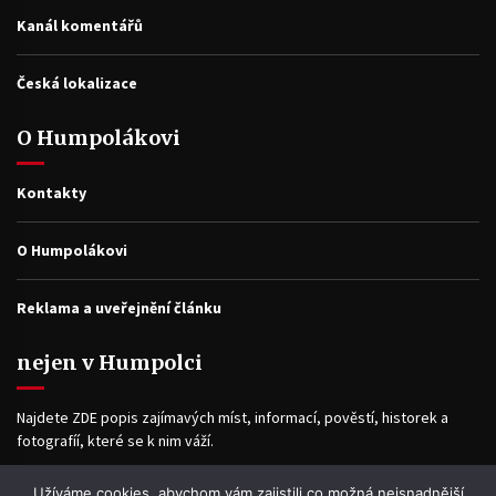
Kanál komentářů
Česká lokalizace
O Humpolákovi
Kontakty
O Humpolákovi
Reklama a uveřejnění článku
nejen v Humpolci
Najdete ZDE popis zajímavých míst, informací, pověstí, historek a
fotografíí, které se k nim váží.
Užíváme cookies, abychom vám zajistili co možná nejsnadnější