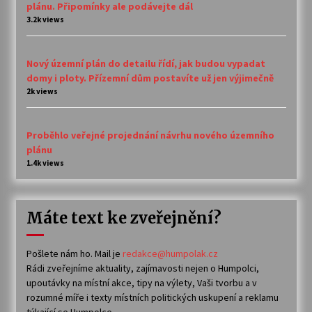
plánu. Připomínky ale podávejte dál
3.2k views
Nový územní plán do detailu řídí, jak budou vypadat
domy i ploty. Přízemní dům postavíte už jen výjimečně
2k views
Proběhlo veřejné projednání návrhu nového územního
plánu
1.4k views
Máte text ke zveřejnění?
Pošlete nám ho. Mail je
redakce@humpolak.cz
Rádi zveřejníme aktuality, zajímavosti nejen o Humpolci,
upoutávky na místní akce, tipy na výlety, Vaši tvorbu a v
rozumné míře i texty místních politických uskupení a reklamu
týkající se Humpolce.