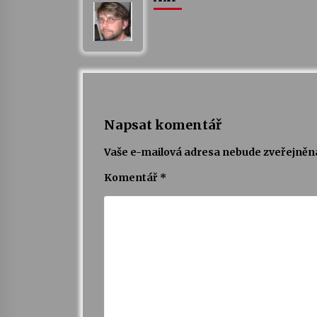
Napsat komentář
Vaše e-mailová adresa nebude zveřejněn
Komentář
*