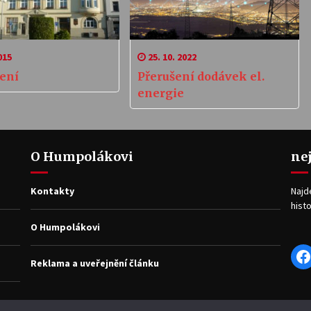
015
25. 10. 2022
ení
Přerušení dodávek el.
energie
O Humpolákovi
ne
Kontakty
Najd
histo
O Humpolákovi
F
Reklama a uveřejnění článku