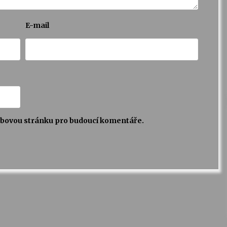
E-mail
webovou stránku pro budoucí komentáře.