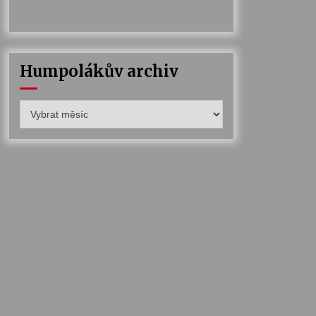
Humpolákův archiv
Humpolákův
archiv