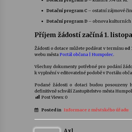
Dotační program B
– kultura 574 tis. Kč
Dotační program C
– ostatní zájmové činn
Dotační program D
– obnova kulturních 
Příjem žádostí začíná 1. listop
Žádosti o dotace můžete podávat v termínu
od 
webu města
Portál občana | Humpolec
.
Všechny dokumenty potřebné pro podání žádost
k vyplnění v editovatelné podobě v Portálu ob
Podané žádosti o dotaci budou posouzeny 
definitivně schválí Zastupitelstvo města Humpo
Post Views:
0
Posted in
Informace z městského úřadu
Axl