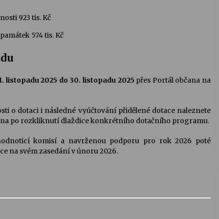
osti 923 tis. Kč
památek 574 tis. Kč
adu
1. listopadu 2025 do 30. listopadu 2025
přes Portál občana na
i o dotaci i následné vyúčtování přidělené dotace naleznete
čana po rozkliknutí dlaždice konkrétního dotačního programu.
hodnoticí komisí a navrženou podporu pro rok 2026 poté
lce na svém zasedání v únoru 2026.