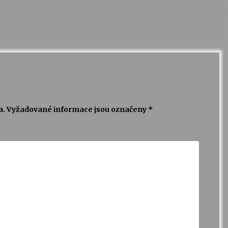
a.
Vyžadované informace jsou označeny
*