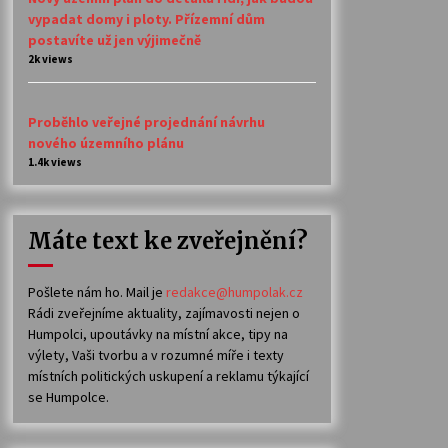
vypadat domy i ploty. Přízemní dům
postavíte už jen výjimečně
2k views
Proběhlo veřejné projednání návrhu
nového územního plánu
1.4k views
Máte text ke zveřejnění?
Pošlete nám ho. Mail je
redakce@humpolak.cz
Rádi zveřejníme aktuality, zajímavosti nejen o
Humpolci, upoutávky na místní akce, tipy na
výlety, Vaši tvorbu a v rozumné míře i texty
místních politických uskupení a reklamu týkající
se Humpolce.