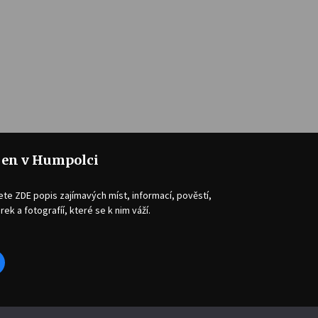
jen v Humpolci
ete ZDE popis zajímavých míst, informací, pověstí,
rek a fotografíí, které se k nim váží.
acebook