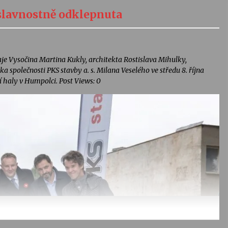
 slavnostně odklepnuta
e Vysočina Martina Kukly, architekta Rostislava Mihulky,
společnosti PKS stavby a. s. Milana Veselého ve středu 8. října
 haly v Humpolci. Post Views: 0