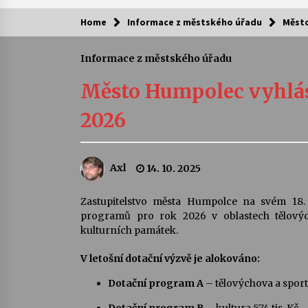
Home
Informace z městského úřadu
Město
Kam za kulturou?
Informace z městského úřadu
Letní koncerty ve Stromovce: Ars
Camerata a Sukuba Ensemble
Město Humpolec vyhlás
4. 8. 2026
2026
Pozvánka na integrační festival
Quijotova šedesátka: 28. 7.–1. 8.
2026
Axl
14. 10. 2025
28. 7. 2026
Letní koncerty ve Stromovce: Rufu
Zastupitelstvo města Humpolce na svém 18. 
Miller
programů pro rok 2026 v oblastech tělových
22. 7. 2026
kulturních památek.
V letošní dotační výzvě je alokováno:
Za kulturou kousek za Humpolec. 
Želivě ožije odkaz Josefa Čapka
Dotační program A
– tělovýchova a sport 
13. 7. 2026