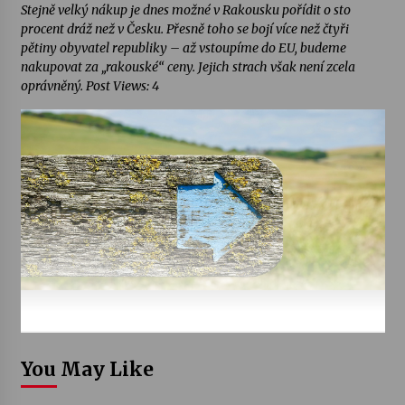
Stejně velký nákup je dnes možné v Rakousku pořídit o sto
procent dráž než v Česku. Přesně toho se bojí více než čtyři
pětiny obyvatel republiky – až vstoupíme do EU, budeme
nakupovat za „rakouské“ ceny. Jejich strach však není zcela
oprávněný. Post Views: 4
You May Like