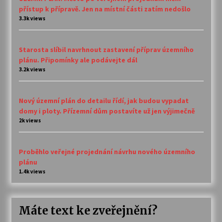
přístup k přípravě. Jen na místní části zatím nedošlo
3.3k views
Starosta slíbil navrhnout zastavení příprav územního
plánu. Připomínky ale podávejte dál
3.2k views
Nový územní plán do detailu řídí, jak budou vypadat
domy i ploty. Přízemní dům postavíte už jen výjimečně
2k views
Proběhlo veřejné projednání návrhu nového územního
plánu
1.4k views
Máte text ke zveřejnění?