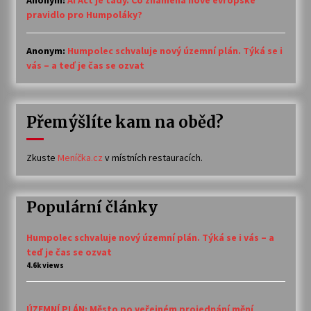
Anonym
:
AI Act je tady. Co znamená nové evropské
pravidlo pro Humpoláky?
Anonym
:
Humpolec schvaluje nový územní plán. Týká se i
vás – a teď je čas se ozvat
Přemýšlíte kam na oběd?
Zkuste
Meníčka.cz
v místních restauracích.
Populární články
Humpolec schvaluje nový územní plán. Týká se i vás – a
teď je čas se ozvat
4.6k views
ÚZEMNÍ PLÁN: Město po veřejném projednání mění