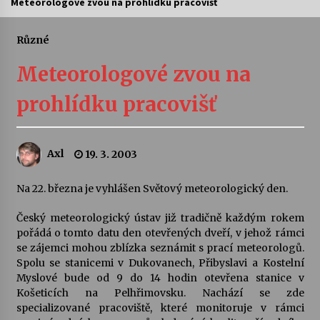
Meteorologové zvou na prohlídku pracovišť
Divadélka pro děti: Kašpárek v dračí jeskyni
Různé
10. 8. 2026
Meteorologové zvou na
Letní koncerty ve Stromovce: Ars Camerata a
prohlídku pracovišť
Sukuba Ensemble
4. 8. 2026
Axl
19. 3. 2003
Vernisáž výstavy Josefíny Duškové: Stávám se
kapkou
30. 7. 2026
Na 22. března je vyhlášen Světový meteorologický den.
Český meteorologický ústav již tradičně každým rokem
Veselí muzikanti
pořádá o tomto datu den otevřených dveří, v jehož rámci
30. 7. 2026
se zájemci mohou zblízka seznámit s prací meteorologů.
Spolu se stanicemi v Dukovanech, Přibyslavi a Kostelní
Myslové bude od 9 do 14 hodin otevřena stanice v
Pozvánka na integrační festival Quijotova
Košeticích na Pelhřimovsku. Nachází se zde
šedesátka: 28. 7.–1. 8. 2026
specializované pracoviště, které monitoruje v rámci
28. 7. 2026