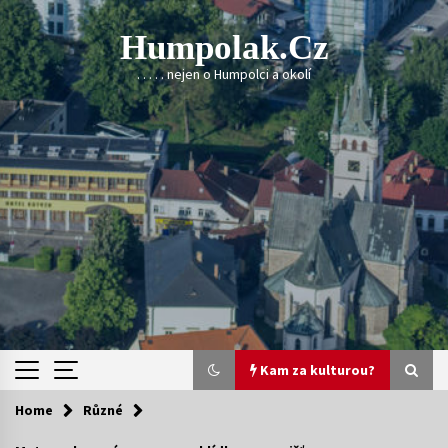
Skip
to
Humpolak.cz
content
. . . . . nejen o Humpolci a okolí
Kam za kulturou?
Home
Různé
Kam za kulturou?