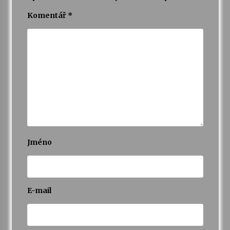
Komentář
*
Za kulturou kousek za Humpolec. V Želivě ožije
odkaz Josefa Čapka
13. 7. 2026
Varhanní recitál Michala Novenka v Klášteře
Želiv
3. 7. 2026
Jméno
E-mail