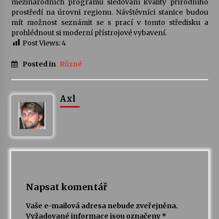
mezinárodních programů sledování kvality přírodního
prostředí na úrovni regionu. Návštěvníci stanice budou
Letní koncerty ve Stromovce: Kolchoz a
mít možnost seznámit se s prací v tomto středisku a
Jenakaši
prohlédnout si moderní přístrojové vybavení.
28. 7. 2026
Post Views:
4
Posted in
Různé
Votavžatský ploty
23. 7. 2026
Axl
Letní koncerty ve Stromovce: Rufus Miller
22. 7. 2026
Vysočinka
17. 7. 2026
Napsat komentář
Ozvěny prázdnin
Vaše e-mailová adresa nebude zveřejněna.
14. 7. 2026
Vyžadované informace jsou označeny
*