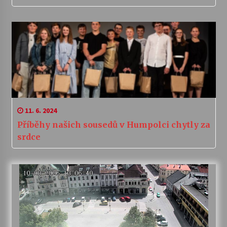
11. 6. 2024
Příběhy našich sousedů v Humpolci chytly za
srdce