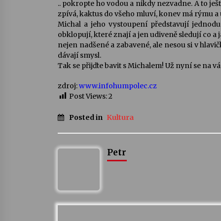
.. pokropte ho vodou a nikdy nezvadne. A to ješ
zpívá, kaktus do všeho mluví, konev má rýmu a
Michal a jeho vystoupení představují jednod
obklopují, které znají a jen udiveně sledují co 
nejen nadšené a zabavené, ale nesou si v hlavi
dávají smysl.
Tak se přijďte bavit s Michalem! Už nyní se na v
zdroj:
www.infohumpolec.cz
Post Views:
2
Posted in
Kultura
Petr