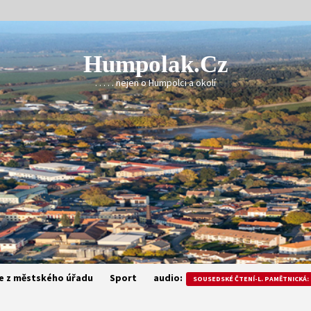
Humpolak.cz
. . . . . nejen o Humpolci a okolí
e z městského úřadu
Sport
audio:
SOUSEDSKÉ ČTENÍ-L. PAMĚTNICKÁ: 