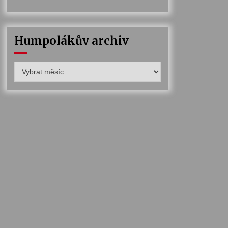
Humpolákův archiv
Humpolákův
archiv