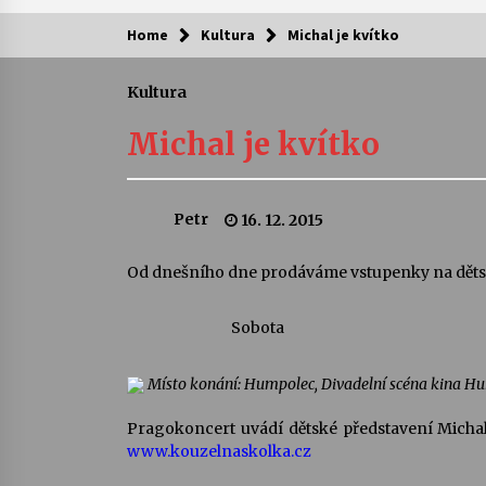
Home
Kultura
Michal je kvítko
Kam za kulturou?
Kultura
Letní koncerty ve Stromovce: Ars
Camerata a Sukuba Ensemble
Michal je kvítko
4. 8. 2026
Pozvánka na integrační festival
Petr
16. 12. 2015
Quijotova šedesátka: 28. 7.–1. 8.
2026
28. 7. 2026
Od dnešního dne prodáváme vstupenky na dětsk
Letní koncerty ve Stromovce: Rufu
Sobota
Miller
22. 7. 2026
Místo konání: Humpolec, Divadelní scéna kina H
Za kulturou kousek za Humpolec. 
Pragokoncert uvádí dětské představení Michala 
Želivě ožije odkaz Josefa Čapka
www.kouzelnaskolka.cz
13. 7. 2026