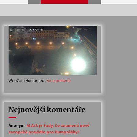
Veselí muzikanti
30. 7. 2026
Votavžatský ploty
23. 7. 2026
WebCam Humpolec -
více pohledů
Ozvěny prázdnin
14. 7. 2026
Nejnovější komentáře
Petr Adamec – Malovaný svět
30. 6. 2026
Anonym
:
AI Act je tady. Co znamená nové
evropské pravidlo pro Humpoláky?