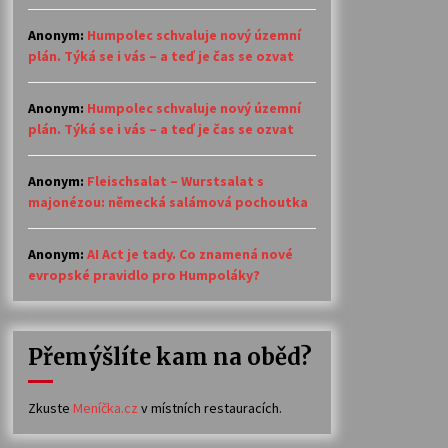
Anonym
:
Humpolec schvaluje nový územní
plán. Týká se i vás – a teď je čas se ozvat
Anonym
:
Humpolec schvaluje nový územní
plán. Týká se i vás – a teď je čas se ozvat
Anonym
:
Fleischsalat – Wurstsalat s
majonézou: německá salámová pochoutka
Anonym
:
AI Act je tady. Co znamená nové
evropské pravidlo pro Humpoláky?
Přemýšlíte kam na oběd?
Zkuste
Meníčka.cz
v místních restauracích.