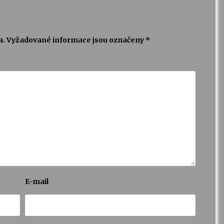
a.
Vyžadované informace jsou označeny
*
E-mail