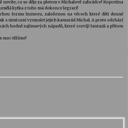
tě nevíte, co se děje za plotem v Michalově zahrádce! Kopretina
 umělá kytka z toho má dokonce legraci!
uchou formu humoru, založenou na věcech které děti denně
a jak s nimi umí vymyslet jejich kamarád Michal. A proto odchází
čkách hodně zajímavých nápadů, které rozvíjí fantazii a přitom
ás moc těšíme!