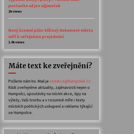
postavíte už jen výjimečně
2k views
Nový územní plán: klíčový dokument města
míří k veřejnému projednání
1.4k views
Máte text ke zveřejnění?
Pošlete nám ho. Mail je
redakce@humpolak.cz
Rádi zveřejníme aktuality, zajímavosti nejen o
Humpolci, upoutávky na místní akce, tipy na
výlety, Vaši tvorbu a v rozumné míře i texty
místních politických uskupení a reklamu týkající
se Humpolce.