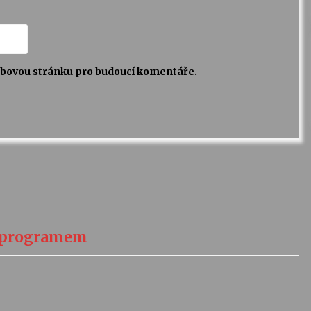
webovou stránku pro budoucí komentáře.
s programem