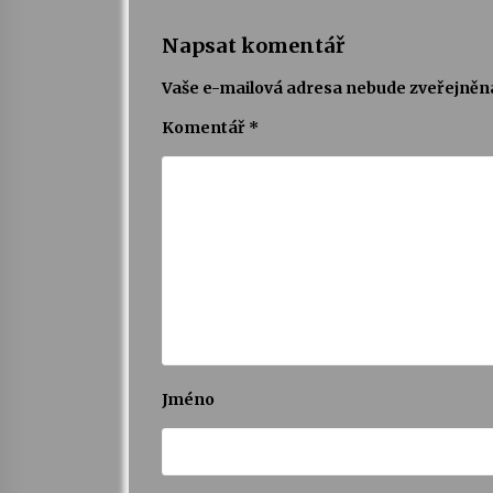
Napsat komentář
Vaše e-mailová adresa nebude zveřejněn
Komentář
*
Jméno