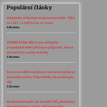
Populární články
Humpolec schvaluje nový územní plán. Týká
se i vás – a teď je čas se ozvat
4.5k views
ÚZEMNÍ PLÁN: Město po veřejném
projednání mění přístup k přípravě. Jen na
místní části zatím nedošlo
3.3k views
Starosta slíbil navrhnout zastavení příprav
územního plánu. Připomínky ale podávejte
dál
3.2k views
Nový územní plán do detailu řídí, jak budou
vypadat domy i ploty. Přízemní dům