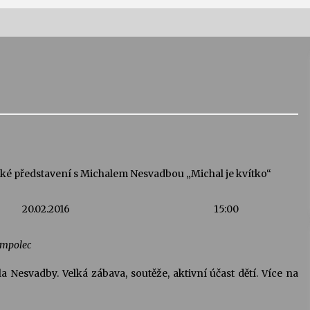
Vernisáž výstavy Josefíny Duškové:
Stávám se kapkou
30. 7. 2026
Letní koncerty ve Stromovce:
Kolchoz a Jenakaši
28. 7. 2026
é představení s Michalem Nesvadbou „Michal je kvítko“
s
Vysočinka
20.02.2016
15:00
17. 7. 2026
umpolec
V
Varhanní recitál Michala Novenka v
Nesvadby. Velká zábava, soutěže, aktivní účast dětí. Více na
Klášteře Želiv
3. 7. 2026