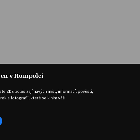
jen v Humpolci
ete ZDE popis zajímavých míst, informací, pověstí,
rek a fotografíí, které se k nim váží.
acebook