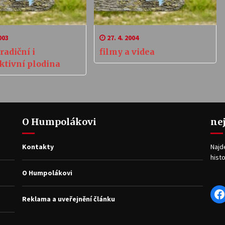
003
27. 4. 2004
tradiční i
filmy a videa
ktivní plodina
O Humpolákovi
ne
Kontakty
Najd
histo
O Humpolákovi
F
Reklama a uveřejnění článku