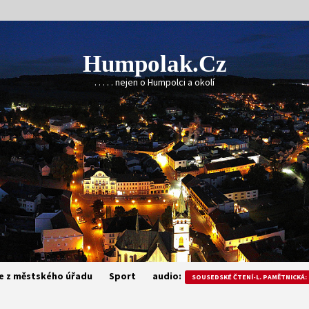
Humpolak.cz
. . . . . nejen o Humpolci a okolí
e z městského úřadu
Sport
audio:
SOUSEDSKÉ ČTENÍ-L. PAMĚTNICKÁ: 