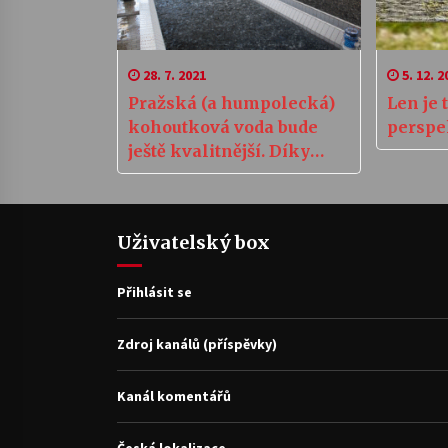
28. 7. 2021
5. 12. 2
Pražská (a humpolecká)
Len je 
kohoutková voda bude
perspe
ještě kvalitnější. Díky
miliardovým investicím
Uživatelský box
Přihlásit se
Zdroj kanálů (příspěvky)
Kanál komentářů