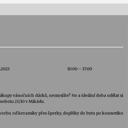
Vernisáž výstavy Josefíny Duškové:
Stávám se kapkou
30. 7. 2026
Letní koncerty ve Stromovce:
Kolchoz a Jenakaši
28. 7. 2026
.2023
10:00 – 17:00
s
Vysočinka
17. 7. 2026
 nákupy vánočních dárků, nemyslíte? No a ideální doba udělat si
 sobotu 21/10 v Mikádu.
V
Varhanní recitál Michala Novenka v
tvorbu od keramiky přes šperky, doplňky do bytu po kosmetiku
Klášteře Želiv
3. 7. 2026