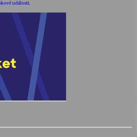
kové události
.