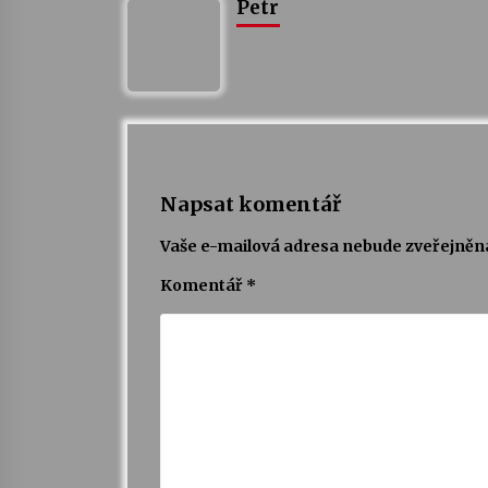
Petr
Napsat komentář
Vaše e-mailová adresa nebude zveřejněn
Komentář
*