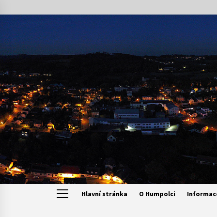
Skip
to
content
Hlavní stránka
O Humpolci
Informac