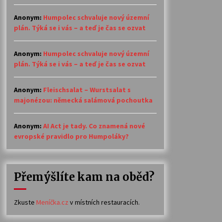
Anonym
:
Humpolec schvaluje nový územní
plán. Týká se i vás – a teď je čas se ozvat
Anonym
:
Humpolec schvaluje nový územní
plán. Týká se i vás – a teď je čas se ozvat
Anonym
:
Fleischsalat – Wurstsalat s
majonézou: německá salámová pochoutka
Anonym
:
AI Act je tady. Co znamená nové
evropské pravidlo pro Humpoláky?
Přemýšlíte kam na oběd?
Zkuste
Meníčka.cz
v místních restauracích.