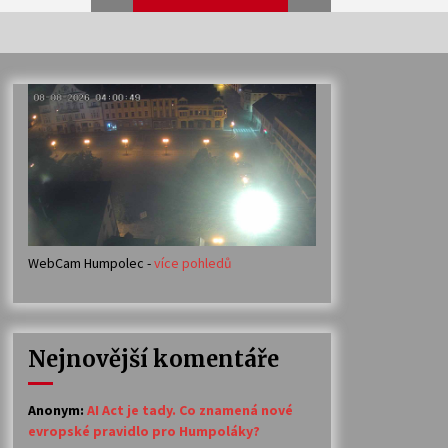
Veselí muzikanti
30. 7. 2026
Votavžatský ploty
23. 7. 2026
WebCam Humpolec -
více pohledů
Ozvěny prázdnin
14. 7. 2026
Nejnovější komentáře
Petr Adamec – Malovaný svět
30. 6. 2026
Anonym
:
AI Act je tady. Co znamená nové
evropské pravidlo pro Humpoláky?