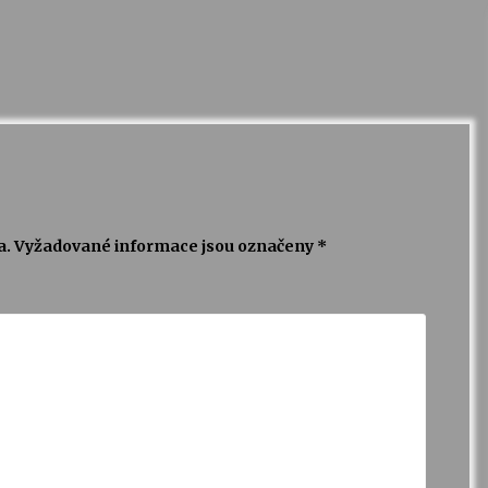
a.
Vyžadované informace jsou označeny
*