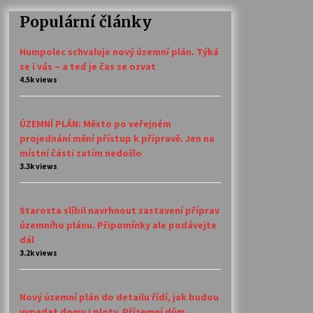
Populární články
Humpolec schvaluje nový územní plán. Týká
se i vás – a teď je čas se ozvat
4.5k views
ÚZEMNÍ PLÁN: Město po veřejném
projednání mění přístup k přípravě. Jen na
místní části zatím nedošlo
3.3k views
Starosta slíbil navrhnout zastavení příprav
územního plánu. Připomínky ale podávejte
dál
3.2k views
Nový územní plán do detailu řídí, jak budou
vypadat domy i ploty. Přízemní dům