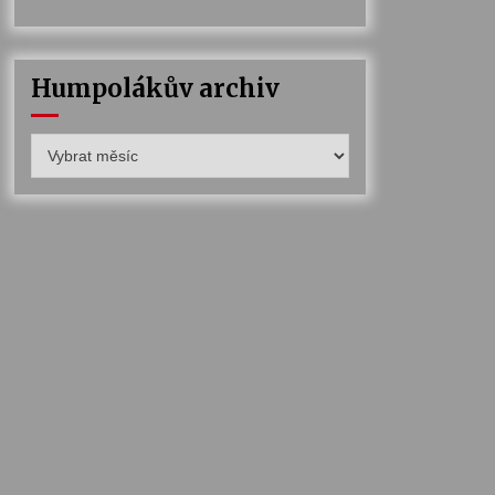
Humpolákův archiv
Humpolákův
archiv