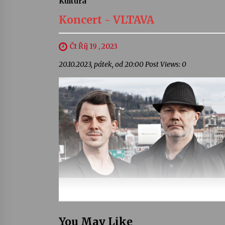
Kultura
Koncert - VLTAVA
Čt Říj 19 , 2023
20.10.2023, pátek, od 20:00 Post Views: 0
You May Like