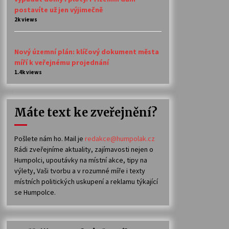
postavíte už jen výjimečně
2k views
Nový územní plán: klíčový dokument města
míří k veřejnému projednání
1.4k views
Máte text ke zveřejnění?
Pošlete nám ho. Mail je
redakce@humpolak.cz
Rádi zveřejníme aktuality, zajímavosti nejen o
Humpolci, upoutávky na místní akce, tipy na
výlety, Vaši tvorbu a v rozumné míře i texty
místních politických uskupení a reklamu týkající
se Humpolce.