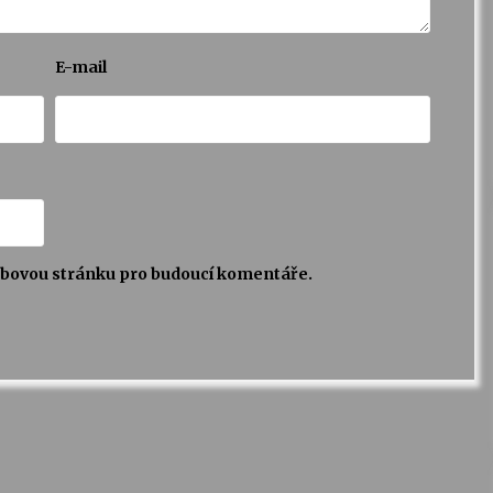
E-mail
webovou stránku pro budoucí komentáře.