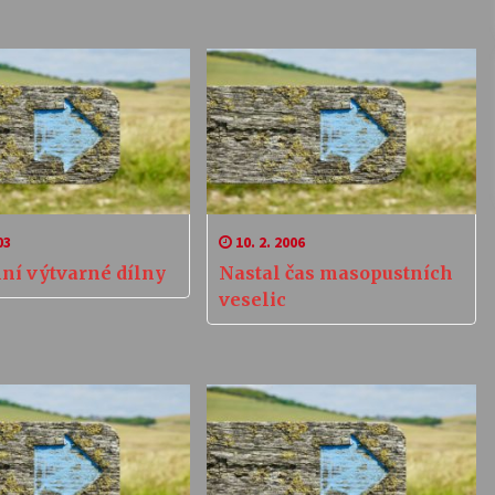
03
10. 2. 2006
ní výtvarné dílny
Nastal čas masopustních
veselic