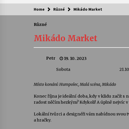
Home
Různé
Mikádo Market
Kam za kulturou?
Různé
Letní koncerty ve Stromovce: Ars
Camerata a Sukuba Ensemble
Mikádo Market
4. 8. 2026
Pozvánka na integrační festival
Petr
19. 10. 2023
Quijotova šedesátka: 28. 7.–1. 8.
2026
Sobota
21.10
28. 7. 2026
Letní koncerty ve Stromovce: Rufu
Místo konání: Humpolec, Malá scéna, Mikádo
Miller
22. 7. 2026
Konec října je ideální doba, kdy v klidu začít s
radost něčím hezkým? Kdykoli! A úplně nejvíc v
Za kulturou kousek za Humpolec. 
Lokální tvůrci a designéři vám nabídnou svou 
Želivě ožije odkaz Josefa Čapka
a hračky.
13. 7. 2026