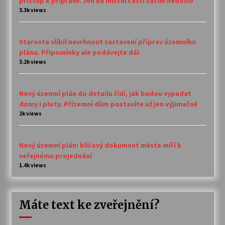
přístup k přípravě. Jen na místní části zatím nedošlo
3.3k views
Starosta slíbil navrhnout zastavení příprav územního
plánu. Připomínky ale podávejte dál
3.2k views
Nový územní plán do detailu řídí, jak budou vypadat
domy i ploty. Přízemní dům postavíte už jen výjimečně
2k views
Nový územní plán: klíčový dokument města míří k
veřejnému projednání
1.4k views
Máte text ke zveřejnění?