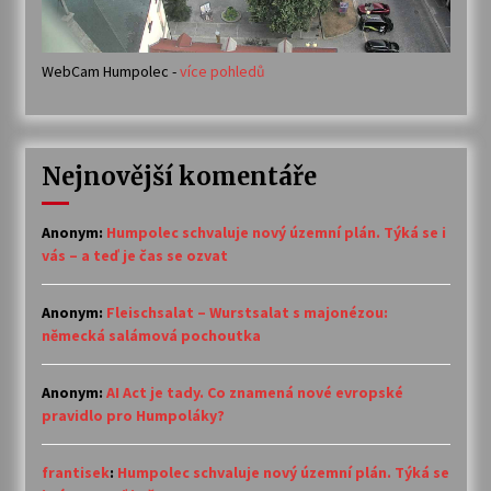
WebCam Humpolec -
více pohledů
Nejnovější komentáře
Anonym
:
Humpolec schvaluje nový územní plán. Týká se i
vás – a teď je čas se ozvat
Anonym
:
Fleischsalat – Wurstsalat s majonézou:
německá salámová pochoutka
Anonym
:
AI Act je tady. Co znamená nové evropské
pravidlo pro Humpoláky?
frantisek
:
Humpolec schvaluje nový územní plán. Týká se