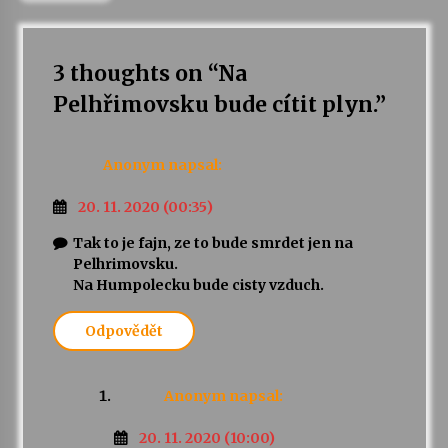
Varhanní recitál Michala Novenka v Klášteře
Želiv
3 thoughts on “
Na
3. 7. 2026
Pelhřimovsku bude cítit plyn.
”
Petr Adamec – Malovaný svět
30. 6. 2026
Anonym
napsal:
20. 11. 2020 (00:35)
Tak to je fajn, ze to bude smrdet jen na
Pelhrimovsku.
Na Humpolecku bude cisty vzduch.
Odpovědět
Anonym
napsal:
20. 11. 2020 (10:00)