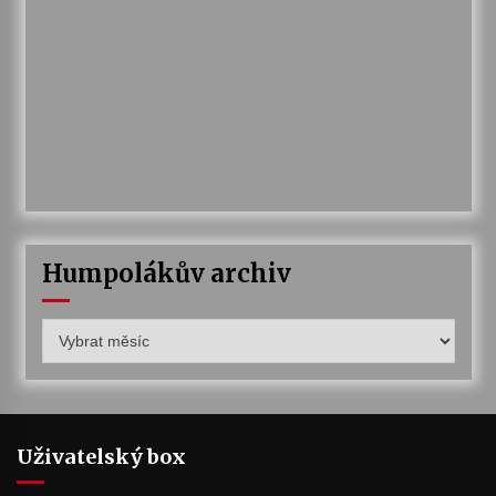
Humpolákův archiv
Humpolákův
archiv
Uživatelský box