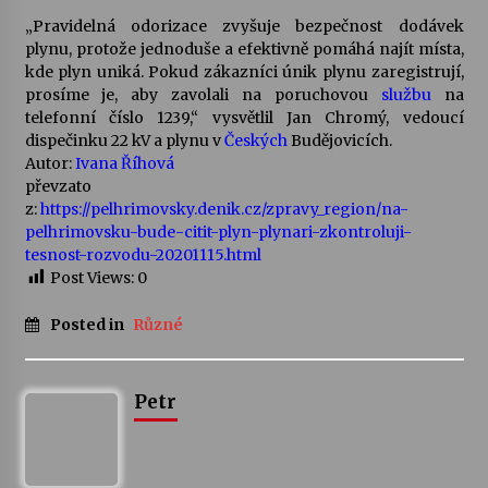
„Pravidelná odorizace zvyšuje bezpečnost dodávek
Votavžatský ploty
plynu, protože jednoduše a efektivně pomáhá najít místa,
23. 7. 2026
kde plyn uniká. Pokud zákazníci únik plynu zaregistrují,
prosíme je, aby zavolali na poruchovou
službu
na
telefonní číslo 1239,“ vysvětlil Jan Chromý, vedoucí
dispečinku 22 kV a plynu v
Českých
Budějovicích.
Letní koncerty ve Stromovce: Rufus Miller
Autor:
Ivana Říhová
22. 7. 2026
převzato
z:
https://pelhrimovsky.denik.cz/zpravy_region/na-
pelhrimovsku-bude-citit-plyn-plynari-zkontroluji-
Vysočinka
tesnost-rozvodu-20201115.html
17. 7. 2026
Post Views:
0
Posted in
Různé
Ozvěny prázdnin
14. 7. 2026
Petr
Za kulturou kousek za Humpolec. V Želivě ožije
odkaz Josefa Čapka
13. 7. 2026