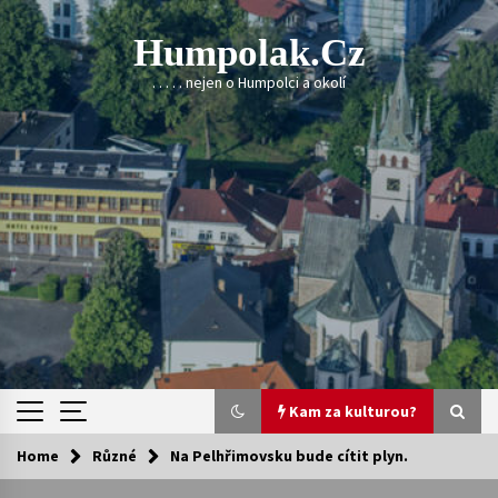
Skip
to
Humpolak.cz
content
. . . . . nejen o Humpolci a okolí
Kam za kulturou?
Home
Různé
Na Pelhřimovsku bude cítit plyn.
Kam za kulturou?