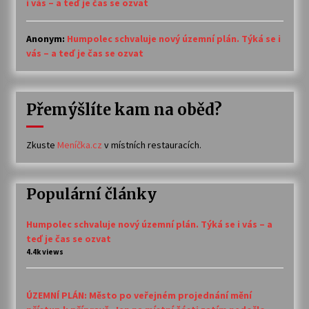
i vás – a teď je čas se ozvat
Anonym
:
Humpolec schvaluje nový územní plán. Týká se i
vás – a teď je čas se ozvat
Přemýšlíte kam na oběd?
Zkuste
Meníčka.cz
v místních restauracích.
Populární články
Humpolec schvaluje nový územní plán. Týká se i vás – a
teď je čas se ozvat
4.4k views
ÚZEMNÍ PLÁN: Město po veřejném projednání mění