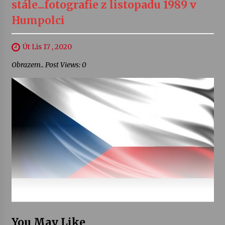
stále...fotografie z listopadu 1989 v
Humpolci
Út Lis 17 , 2020
Obrazem.. Post Views: 0
You May Like