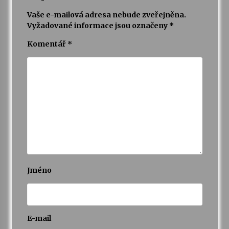
Vaše e-mailová adresa nebude zveřejněna.
Vyžadované informace jsou označeny
*
Komentář
*
Jméno
E-mail