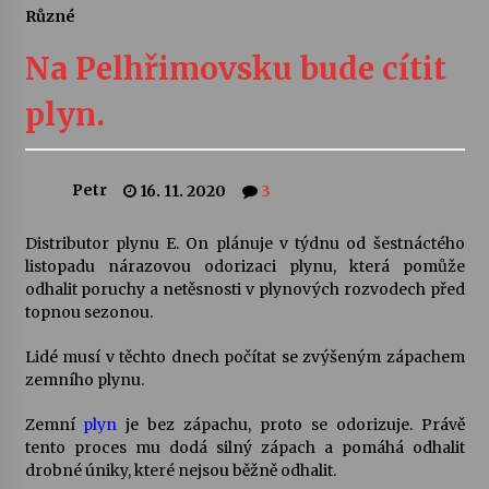
Různé
Letní koncerty ve Stromovce: Ars Camerata a
Sukuba Ensemble
Na Pelhřimovsku bude cítit
4. 8. 2026
plyn.
Vernisáž výstavy Josefíny Duškové: Stávám se
kapkou
30. 7. 2026
Petr
16. 11. 2020
3
Veselí muzikanti
Distributor plynu E. On plánuje v týdnu od šestnáctého
30. 7. 2026
listopadu nárazovou odorizaci plynu, která pomůže
odhalit poruchy a netěsnosti v plynových rozvodech před
topnou sezonou.
Pozvánka na integrační festival Quijotova
šedesátka: 28. 7.–1. 8. 2026
Lidé musí v těchto dnech počítat se zvýšeným zápachem
28. 7. 2026
zemního plynu.
Zemní
plyn
je bez zápachu, proto se odorizuje. Právě
Letní koncerty ve Stromovce: Kolchoz a
tento proces mu dodá silný zápach a pomáhá odhalit
Jenakaši
drobné úniky, které nejsou běžně odhalit.
28. 7. 2026