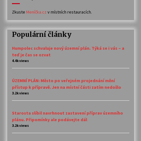
Zkuste
Meníčka.cz
v místních restauracích.
Populární články
Humpolec schvaluje nový územní plán. Týká se i vás – a
teď je čas se ozvat
4.4k views
ÚZEMNÍ PLÁN: Město po veřejném projednání mění
přístup k přípravě. Jen na místní části zatím nedošlo
3.2k views
Starosta slíbil navrhnout zastavení příprav územního
plánu. Připomínky ale podávejte dál
3.2k views