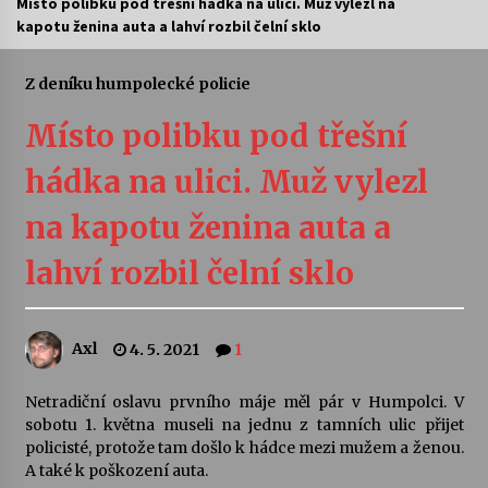
Místo polibku pod třešní hádka na ulici. Muž vylezl na
kapotu ženina auta a lahví rozbil čelní sklo
Letní koncerty ve Stromovce: Ars Camerata a
Sukuba Ensemble
4. 8. 2026
Z deníku humpolecké policie
Místo polibku pod třešní
Vernisáž výstavy Josefíny Duškové: Stávám se
kapkou
hádka na ulici. Muž vylezl
30. 7. 2026
na kapotu ženina auta a
Veselí muzikanti
30. 7. 2026
lahví rozbil čelní sklo
Pozvánka na integrační festival Quijotova
Axl
4. 5. 2021
1
šedesátka: 28. 7.–1. 8. 2026
28. 7. 2026
Netradiční oslavu prvního máje měl pár v Humpolci. V
sobotu 1. května museli na jednu z tamních ulic přijet
Letní koncerty ve Stromovce: Kolchoz a
policisté, protože tam došlo k hádce mezi mužem a ženou.
Jenakaši
A také k poškození auta.
28. 7. 2026