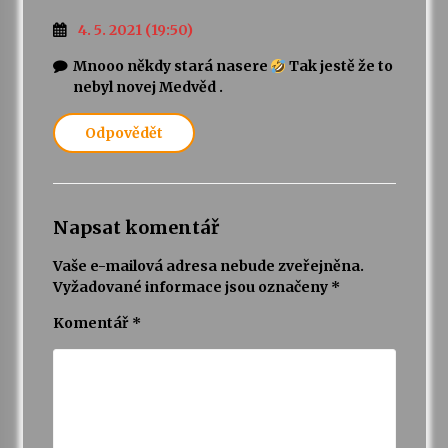
4. 5. 2021 (19:50)
Mnooo někdy stará nasere
Tak jestě že to
nebyl novej Medvěd .
Odpovědět
Napsat komentář
Vaše e-mailová adresa nebude zveřejněna.
Vyžadované informace jsou označeny
*
Komentář
*