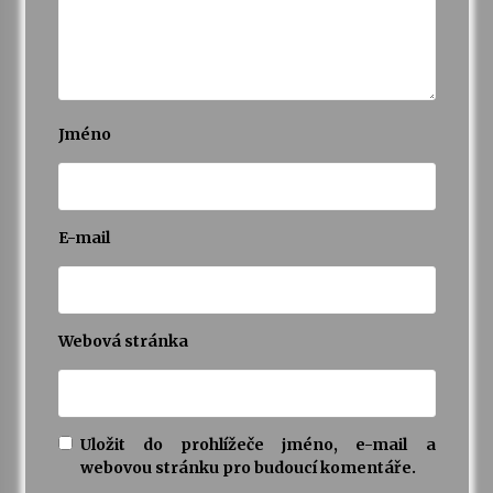
Jméno
E-mail
Webová stránka
Uložit do prohlížeče jméno, e-mail a
webovou stránku pro budoucí komentáře.