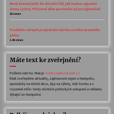
Nový územní plán do detailu řídí, jak budou vypadat
domy i ploty. Přízemní dům postavíte už jen výjimečně
2k views
Proběhlo veřejné projednání návrhu nového územního
plánu
1.4k views
Máte text ke zveřejnění?
Pošlete nám ho. Mail je
redakce@humpolak.cz
Rádi zveřejníme aktuality, zajímavosti nejen o Humpolci,
upoutávky na místní akce, tipy na výlety, Vaši tvorbu a v
rozumné míře i texty místních politických uskupení a reklamu
týkající se Humpolce.