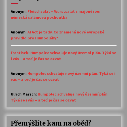
Anonym
:
Fleischsalat – Wurstsalat s majonézou:
německá salámová pochoutka
Anonym
:
AI Act je tady. Co znamená nové evropské
pravidlo pro Humpoláky?
frantisek
:
Humpolec schvaluje nový územní plán. Týká se
i vás – a teď je čas se ozvat
Anonym
:
Humpolec schvaluje nový územní plán. Týká se i
vás – a teď je čas se ozvat
Ulrich Marsch
:
Humpolec schvaluje nový územní plán.
Týká se i vás – a teď je čas se ozvat
Přemýšlíte kam na oběd?