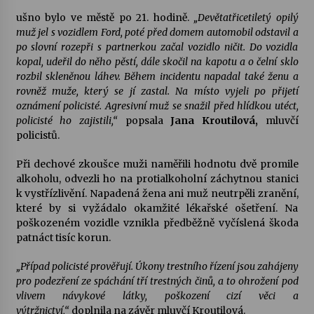
ušno bylo ve městě po 21. hodině.
„Devětatřicetiletý opilý
Votavžatský ploty
muž jel s vozidlem Ford, poté před domem automobil odstavil a
23. 7. 2026
po slovní rozepři s partnerkou začal vozidlo ničit. Do vozidla
kopal, udeřil do něho pěstí, dále skočil na kapotu a o čelní sklo
rozbil skleněnou láhev. Během incidentu napadal také ženu a
rovněž muže, který se jí zastal. Na místo vyjeli po přijetí
Letní koncerty ve Stromovce: Rufus Miller
oznámení policisté. Agresivní muž se snažil před hlídkou utéct,
22. 7. 2026
policisté ho zajistili,“
popsala
Jana Kroutilová,
mluvčí
policistů.
Vysočinka
Při dechové zkoušce muži naměřili hodnotu dvě promile
17. 7. 2026
alkoholu, odvezli ho na protialkoholní záchytnou stanici
k vystřízlivění. Napadená žena ani muž neutrpěli zranění,
které by si vyžádalo okamžité lékařské ošetření. Na
Ozvěny prázdnin
poškozeném vozidle vznikla předběžně vyčíslená škoda
14. 7. 2026
patnáct tisíc korun.
„Případ policisté prověřují. Úkony trestního řízení jsou zahájeny
pro podezření ze spáchání tří trestných činů, a to ohrožení pod
Za kulturou kousek za Humpolec. V Želivě ožije
vlivem návykové látky, poškození cizí věci a
odkaz Josefa Čapka
výtržnictví,“
doplnila na závěr mluvčí Kroutilová.
13. 7. 2026