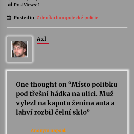
Post Views:
1
Varhanní recitál Michala Novenka v Klášteře
Posted in
Z deníku humpolecké policie
Želiv
3. 7. 2026
Axl
Petr Adamec – Malovaný svět
30. 6. 2026
One thought on “
Místo polibku
pod třešní hádka na ulici. Muž
vylezl na kapotu ženina auta a
lahví rozbil čelní sklo
”
Anonym
napsal: