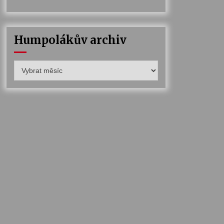
Humpolákův archiv
Humpolákův
archiv