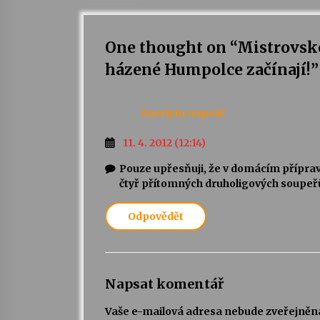
One thought on “
Mistrovské
házené Humpolce začínají!
”
Anonym
napsal:
11. 4. 2012 (12:14)
Pouze upřesňuji, že v domácím přípra
čtyř přítomných druholigových soupeř
Odpovědět
Napsat komentář
Vaše e-mailová adresa nebude zveřejněn