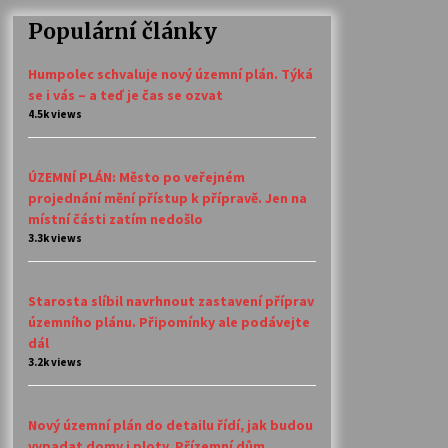
Populární články
Humpolec schvaluje nový územní plán. Týká
se i vás – a teď je čas se ozvat
4.5k views
ÚZEMNÍ PLÁN: Město po veřejném
projednání mění přístup k přípravě. Jen na
místní části zatím nedošlo
3.3k views
Starosta slíbil navrhnout zastavení příprav
územního plánu. Připomínky ale podávejte
dál
3.2k views
Nový územní plán do detailu řídí, jak budou
vypadat domy i ploty. Přízemní dům