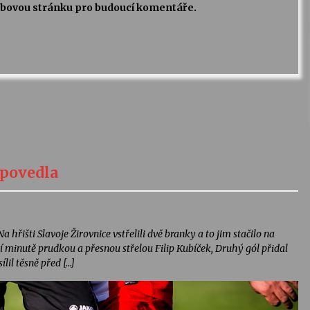
webovou stránku pro budoucí komentáře.
 povedla
 hřišti Slavoje Žirovnice vstřelili dvě branky a to jim stačilo na
í minutě prudkou a přesnou střelou Filip Kubíček, Druhý gól přidal
lil těsně před […]