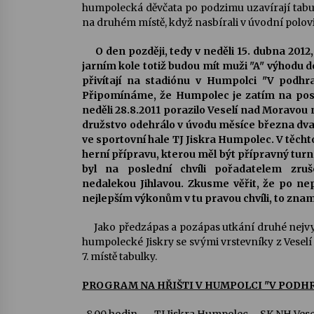
humpolecká děvčata po podzimu uzavírají tabu
na druhém místě, když nasbírali v úvodní polov
O den později, tedy v neděli 15. dubna 201
jarním kole totiž budou mít muži "A" výhodu 
přivítají na stadiónu v Humpolci "V podhr
Připomínáme, že Humpolec je zatím na posl
neděli 28.8.2011 porazilo Veselí nad Moravou 
družstvo odehrálo v úvodu měsíce března dva 
ve sportovní hale TJ Jiskra Humpolec. V těcht
herní přípravu, kterou měl být přípravný turna
byl na poslední chvíli pořadatelem zru
nedalekou Jihlavou. Zkusme věřit, že po n
nejlepším výkonům v tu pravou chvíli, to zna
Jako předzápas a pozápas utkání druhé nejvyšší
humpolecké Jiskry se svými vrstevníky z Vese
7. místě tabulky.
PROGRAM NA HŘIŠTI V HUMPOLCI "V PODHRA