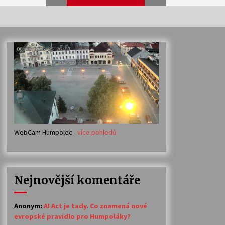
Veselí muzikanti
30. 7. 2026
Votavžatský ploty
23. 7. 2026
WebCam Humpolec -
více pohledů
Ozvěny prázdnin
14. 7. 2026
Nejnovější komentáře
Petr Adamec – Malovaný svět
30. 6. 2026
Anonym
:
AI Act je tady. Co znamená nové
evropské pravidlo pro Humpoláky?