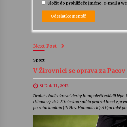
Uložit do prohlížeče jméno, e-mail a 
Next Post
Sport
V Žirovnici se oprava za Pacov
St Dub 11 , 2012
Druhé v řadě okresní derby humpolečtí zvládli lépe. Na
tříbodový zisk. Střeleckou smůlu protrhl hned v prvn
po rohu kapitán Jiří Hes. Humpolecký A tým také posí