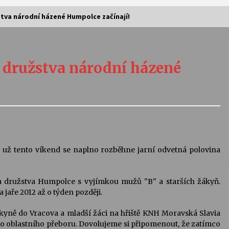
tva národní házené Humpolce začínají!
Vernisáž výstavy Josefíny Duškové:
Stávám se kapkou
 družstva národní házené
30. 7. 2026
Letní koncerty ve Stromovce:
Kolchoz a Jenakaši
28. 7. 2026
s
Vysočinka
 už tento víkend se naplno rozběhne jarní odvetná polovina
17. 7. 2026
 družstva Humpolce s vyjímkou mužů "B" a starších žákyň.
 jaře 2012 až o týden později.
V
Varhanní recitál Michala Novenka v
Klášteře Želiv
yně do Vracova a mladší žáci na hřiště KNH Moravská Slavia
3. 7. 2026
ho oblastního přeboru. Dovolujeme si připomenout, že zatímco