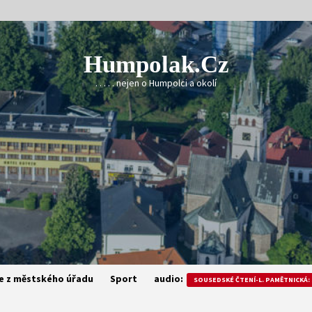
Humpolak.cz
. . . . . nejen o Humpolci a okolí
e z městského úřadu
Sport
audio:
SOUSEDSKÉ ČTENÍ-L. PAMĚTNICKÁ: 