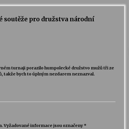
 soutěže pro družstva národní
vném turnaji porazilo humpolecké družstvo mužů tři ze
ů, takže bych to úplným nezdarem neznazval.
a.
Vyžadované informace jsou označeny
*