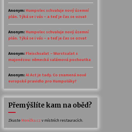
Anonym
:
Humpolec schvaluje nový územní
plán. Týká se i vás – a teď je čas se ozvat
Anonym
:
Humpolec schvaluje nový územní
plán. Týká se i vás – a teď je čas se ozvat
Anonym
:
Fleischsalat – Wurstsalat s
majonézou: německá salámová pochoutka
Anonym
:
AI Act je tady. Co znamená nové
evropské pravidlo pro Humpoláky?
Přemýšlíte kam na oběd?
Zkuste
Meníčka.cz
v místních restauracích.