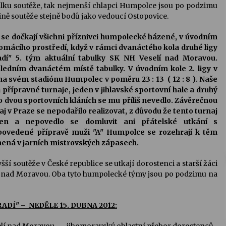
lku soutěže, tak nejmenší chlapci Humpolce jsou po podzimu
ině soutěže stejně bodů jako vedoucí Ostopovice.
2, se dočkají všichni příznivci humpolecké házené, v úvodním
domácího prostředí, když v rámci dvanáctého kola druhé ligy
adí" 5. tým aktuální tabulky SK NH Veselí nad Moravou.
edním dvanáctém místě tabulky. V úvodním kole 2. ligy v
na svém stadiónu Humpolec v poměru 23 : 13 ( 12 : 8 ). Naše
přípravné turnaje, jeden v jihlavské sportovní hale a druhý
o dvou sportovních kláních se mu příliš nevedlo. Závěrečnou
j v Praze se nepodařilo realizovat, z důvodu že tento turnaj
šen a nepovedlo se domluvit ani přátelské utkání s
epovedené přípravě muži "A" Humpolce se rozehrají k těm
mená v jarních mistrovských zápasech.
 soutěže v České republice se utkají dorostenci a starší žáci
lí nad Moravou. Oba tyto humpolecké týmy jsou po podzimu na
DÍ" – NEDĚLE 15. DUBNA 2012: