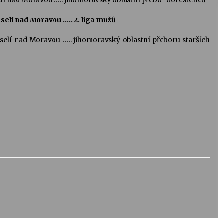
elí nad Moravou ….. jihomoravský oblastní přebor dorostenců
selí nad Moravou ….. 2. liga mužů
selí nad Moravou ….. jihomoravský oblastní přeboru starších