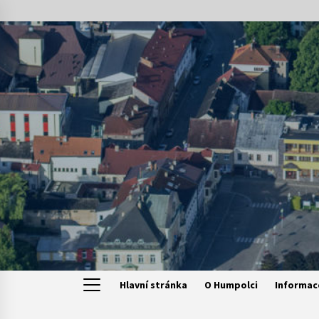
Skip
to
content
Hlavní stránka
O Humpolci
Informac