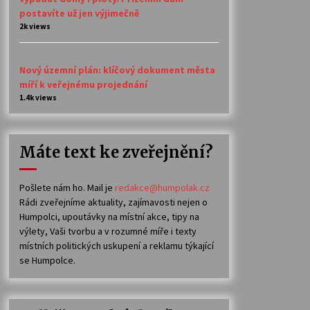
postavíte už jen výjimečně
2k views
Nový územní plán: klíčový dokument města
míří k veřejnému projednání
1.4k views
Máte text ke zveřejnění?
Pošlete nám ho. Mail je
redakce@humpolak.cz
Rádi zveřejníme aktuality, zajímavosti nejen o
Humpolci, upoutávky na místní akce, tipy na
výlety, Vaši tvorbu a v rozumné míře i texty
místních politických uskupení a reklamu týkající
se Humpolce.