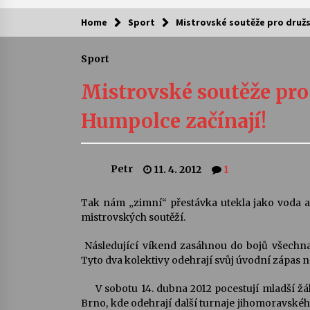
Home
Sport
Mistrovské soutěže pro družs
Kam za kulturou?
Sport
Letní koncerty ve Stromovce: Ars
Camerata a Sukuba Ensemble
Mistrovské soutěže pro
4. 8. 2026
Humpolce začínají!
Pozvánka na integrační festival
Quijotova šedesátka: 28. 7.–1. 8.
2026
Petr
11. 4. 2012
1
28. 7. 2026
Letní koncerty ve Stromovce: Rufu
Tak nám „zimní“ přestávka utekla jako voda a
Miller
mistrovských soutěží.
22. 7. 2026
Následující víkend zasáhnou do bojů všechna
Tyto dva kolektivy odehrají svůj úvodní zápas na
Za kulturou kousek za Humpolec. 
Želivě ožije odkaz Josefa Čapka
V sobotu 14. dubna 2012 pocestují mladší žák
13. 7. 2026
Brno, kde odehrají další turnaje jihomoravské