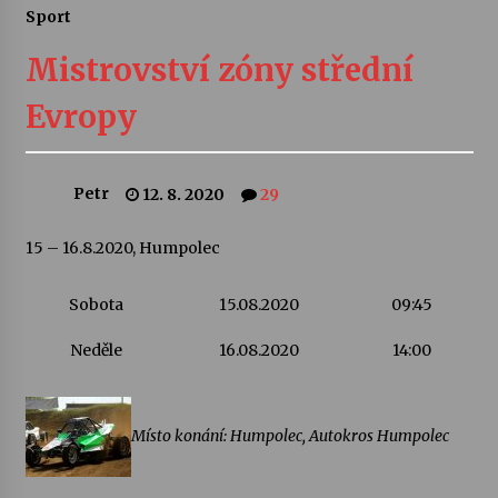
Sport
Letní koncerty ve Stromovce: Ars Camerata a
Sukuba Ensemble
Mistrovství zóny střední
4. 8. 2026
Evropy
Vernisáž výstavy Josefíny Duškové: Stávám se
kapkou
30. 7. 2026
Petr
12. 8. 2020
29
Veselí muzikanti
15 – 16.8.2020, Humpolec
30. 7. 2026
Sobota
15.08.2020
09:45
Pozvánka na integrační festival Quijotova
Neděle
16.08.2020
14:00
šedesátka: 28. 7.–1. 8. 2026
28. 7. 2026
Místo konání: Humpolec, Autokros Humpolec
Letní koncerty ve Stromovce: Kolchoz a
Jenakaši
28. 7. 2026