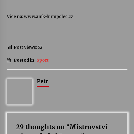
Varhanní recitál Michala Novenka v Klášteře
Více na: www.amk-humpolec.cz
Želiv
3. 7. 2026
Petr Adamec – Malovaný svět
Post Views:
52
30. 6. 2026
Posted in
Sport
Petr
29 thoughts on “
Mistrovství