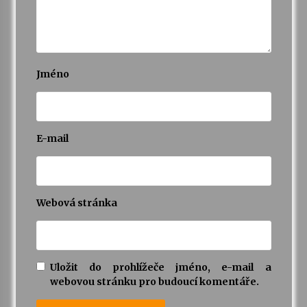
Jméno
E-mail
Webová stránka
Uložit do prohlížeče jméno, e-mail a
webovou stránku pro budoucí komentáře.