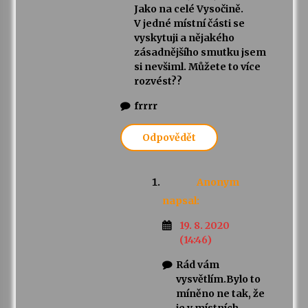
Jako na celé Vysočině.
V jedné místní části se
vyskytuji a nějakého
zásadnějšího smutku jsem
si nevšiml. Můžete to více
rozvést??
frrrr
Odpovědět
Anonym
napsal:
19. 8. 2020
(14:46)
Rád vám
vysvětlím.Bylo to
míněno ne tak, že