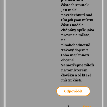
je v místních
částech smutek.
Jen malé
povzdechnutí nad
tím,jak jsou místní
části i nadále
chápány spíše jako
provincie města,
ne
plnohohodnotně.
Takový dojem z
toho mají mnozí
občané.
Samozřejmě záleží
na tom kterém
člověku a té které
místní části.
Odpovědět
frrrr