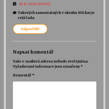
19. 8. 2020 (09:07)
Takových samostatných v okruhu 10ti km je
celá řada.
Odpovědět
Napsat komentář
Vaše e-mailová adresa nebude zveřejněna.
Vyžadované informace jsou označeny
*
Komentář
*