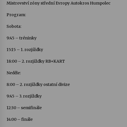
Mistrovství zóny střední Evropy Autokros Humpolec
Votavžatský ploty
Program:
23. 7. 2026
Sobota:
9:45 – tréninky
Letní koncerty ve Stromovce: Rufus Miller
22. 7. 2026
15:15 – 1. rozjížďky
18:00 – 2. rozjížďky RB+KART
Vysočinka
17. 7. 2026
Neděle:
8:00 – 2. rozjížďky ostatní divize
Ozvěny prázdnin
14. 7. 2026
9:45 – 3. rozjížďky
12:30 – semifinále
Za kulturou kousek za Humpolec. V Želivě ožije
14:00 – finále
odkaz Josefa Čapka
13. 7. 2026