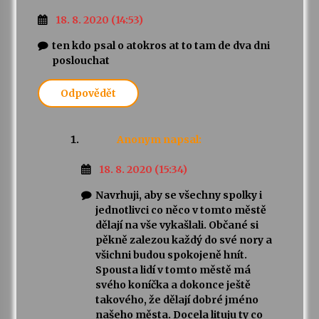
18. 8. 2020 (14:53)
ten kdo psal o atokros at to tam de dva dni
poslouchat
Odpovědět
Anonym
napsal:
18. 8. 2020 (15:34)
Navrhuji, aby se všechny spolky i
jednotlivci co něco v tomto městě
dělají na vše vykašlali. Občané si
pěkně zalezou každý do své nory a
všichni budou spokojeně hnít.
Spousta lidí v tomto městě má
svého koníčka a dokonce ještě
takového, že dělají dobré jméno
našeho města. Docela lituju ty co