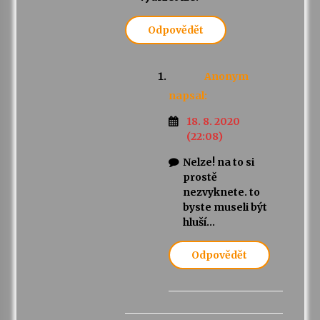
Odpovědět
Anonym
napsal:
18. 8. 2020
(22:08)
Nelze! na to si
prostě
nezvyknete. to
byste museli být
hluší…
Odpovědět