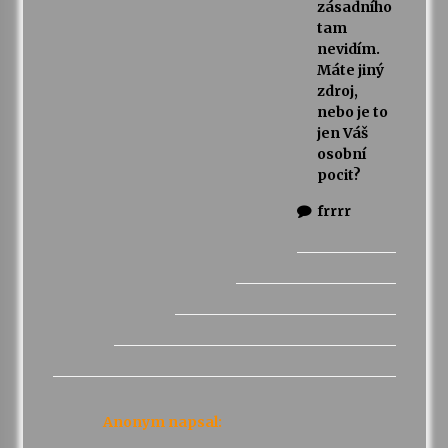
zásadního
tam
nevidím.
Máte jiný
zdroj,
nebo je to
jen Váš
osobní
pocit?
frrrr
Anonym
napsal: