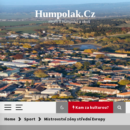
Skip
to
Humpolak.cz
content
. . . . . nejen o Humpolci a okolí
Kam za kulturou?
Home
Sport
Mistrovství zóny střední Evropy
Kam za kulturou?