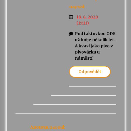
napsal:
18. 8. 2020
(15:11)
Pod taktovkou ODS
už hnije několik let.
A kvasí jako pivo v
pivovárku u
náměstí
Odpovědět
Anonym
napsal: