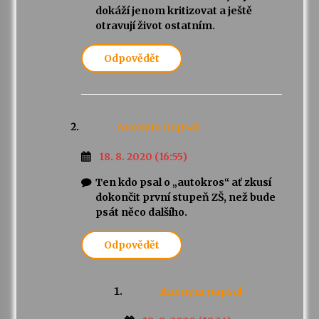
dokáží jenom kritizovat a ještě
otravují život ostatním.
Odpovědět
Anonym
napsal:
18. 8. 2020 (16:55)
Ten kdo psal o „autokros“ ať zkusí
dokončit první stupeň ZŠ, než bude
psát něco dalšího.
Odpovědět
Anonym
napsal: