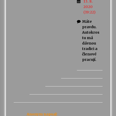
13. 8.
2020
(19:22)
Máte
pravdu.
Autokros
tu má
dávnou
tradici a
členové
pracují.
Anonym
napsal: