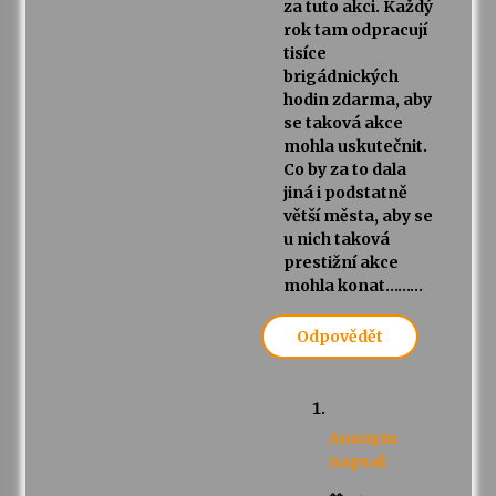
za tuto akci. Každý
rok tam odpracují
tisíce
brigádnických
hodin zdarma, aby
se taková akce
mohla uskutečnit.
Co by za to dala
jiná i podstatně
větší města, aby se
u nich taková
prestižní akce
mohla konat………
Odpovědět
Anonym
napsal: