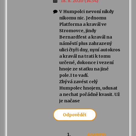
18. 8. 2020 (14:34)
V Humpolci nevoní nikdy
nikomu nic. Jednomu
Platforma a kravál ve
Stromovce, jindy
Bernardfest a kravál na
náměstí plus zahrazený
ulici čtyři dny, nyní autokros
a kravál na trati k tomu
určené, dokonce i vezení
hnoje ze statku na jiné
pole.I to vadí.
Zbývá zavést celý
Humpolec hnojem, udusat
a nechat pořádně kvasit. Už
je načase
Odpovědět
Anonym