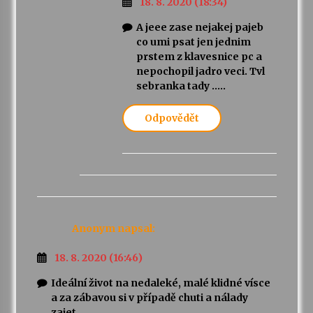
18. 8. 2020 (18:34)
A jeee zase nejakej pajeb
co umi psat jen jednim
prstem z klavesnice pc a
nepochopil jadro veci. Tvl
sebranka tady …..
Odpovědět
Anonym
napsal:
18. 8. 2020 (16:46)
Ideální život na nedaleké, malé klidné vísce
a za zábavou si v případě chuti a nálady
zajet.