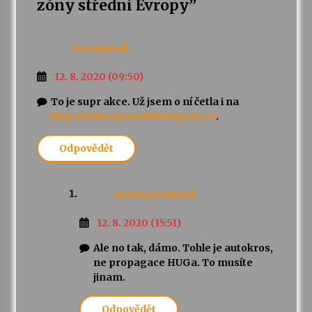
zóny střední Evropy
”
Eva
napsal:
12. 8. 2020 (09:50)
To je supr akce. Už jsem o ní četla i na
http://www.zpomalvhumpolci.cz
.
Odpovědět
Anonym
napsal:
12. 8. 2020 (15:51)
Ale no tak, dámo. Tohle je autokros,
ne propagace HUGa. To musíte
jinam.
Odpovědět