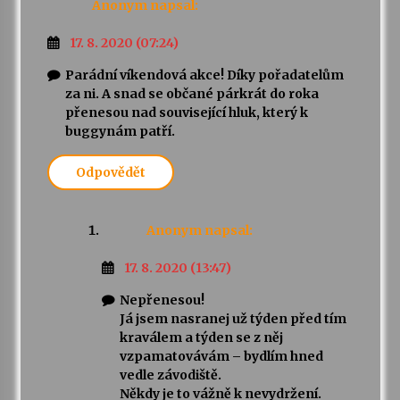
Anonym
napsal:
17. 8. 2020 (07:24)
Parádní víkendová akce! Díky pořadatelům
za ni. A snad se občané párkrát do roka
přenesou nad související hluk, který k
buggynám patří.
Odpovědět
Anonym
napsal:
17. 8. 2020 (13:47)
Nepřenesou!
Já jsem nasranej už týden před tím
kraválem a týden se z něj
vzpamatovávám – bydlím hned
vedle závodiště.
Někdy je to vážně k nevydržení.