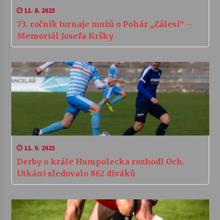
11. 8. 2023
73. ročník turnaje mužů o Pohár „Zálesí“ –
Memoriál Josefa Kršky
11. 9. 2023
Derby o krále Humpolecka rozhodl Och.
Utkání sledovalo 862 diváků