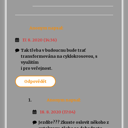
Anonym
napsal:
17. 8. 2020 (14:36)
Tak třeba v budoucnu bude trať
transformována na cyklokrosovou, s
využitím
i pro veřejnost.
Odpovědět
Anonym
napsal:
18. 8. 2020 (17:04)
Jezdíte??? Zkuste oslovit někoho z