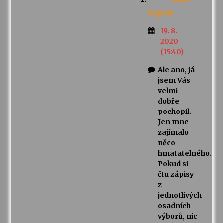
napsal:
19. 8.
2020
(15:40)
Ale ano, já
jsem Vás
velmi
dobře
pochopil.
Jen mne
zajímalo
něco
hmatatelného.
Pokud si
čtu zápisy
z
jednotlivých
osadních
výborů, nic