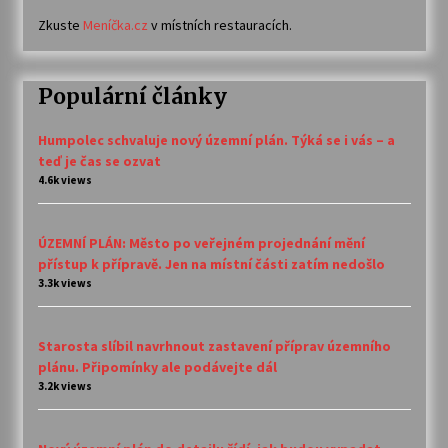
Zkuste
Meníčka.cz
v místních restauracích.
Populární články
Humpolec schvaluje nový územní plán. Týká se i vás – a
teď je čas se ozvat
4.6k views
ÚZEMNÍ PLÁN: Město po veřejném projednání mění
přístup k přípravě. Jen na místní části zatím nedošlo
3.3k views
Starosta slíbil navrhnout zastavení příprav územního
plánu. Připomínky ale podávejte dál
3.2k views