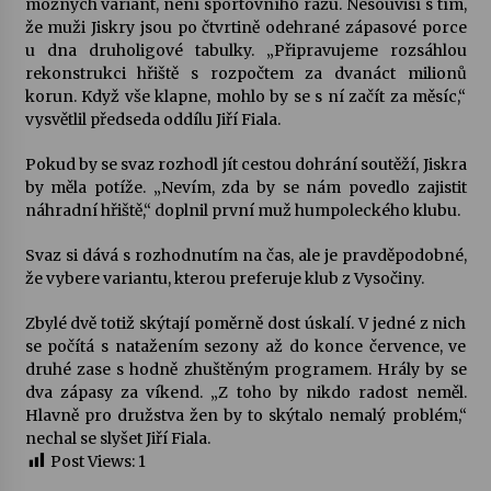
možných variant, není sportovního rázu. Nesouvisí s tím,
že muži Jiskry jsou po čtvrtině odehrané zápasové porce
Letní koncerty ve Stromovce: Kolchoz a
u dna druholigové tabulky. „Připravujeme rozsáhlou
Jenakaši
rekonstrukci hřiště s rozpočtem za dvanáct milionů
28. 7. 2026
korun. Když vše klapne, mohlo by se s ní začít za měsíc,“
vysvětlil předseda oddílu Jiří Fiala.
Votavžatský ploty
Pokud by se svaz rozhodl jít cestou dohrání soutěží, Jiskra
23. 7. 2026
by měla potíže. „Nevím, zda by se nám povedlo zajistit
náhradní hřiště,“ doplnil první muž humpoleckého klubu.
Letní koncerty ve Stromovce: Rufus Miller
Svaz si dává s rozhodnutím na čas, ale je pravděpodobné,
22. 7. 2026
že vybere variantu, kterou preferuje klub z Vysočiny.
Zbylé dvě totiž skýtají poměrně dost úskalí. V jedné z nich
se počítá s natažením sezony až do konce července, ve
Vysočinka
druhé zase s hodně zhuštěným programem. Hrály by se
17. 7. 2026
dva zápasy za víkend. „Z toho by nikdo radost neměl.
Hlavně pro družstva žen by to skýtalo nemalý problém,“
nechal se slyšet Jiří Fiala.
Ozvěny prázdnin
Post Views:
1
14. 7. 2026