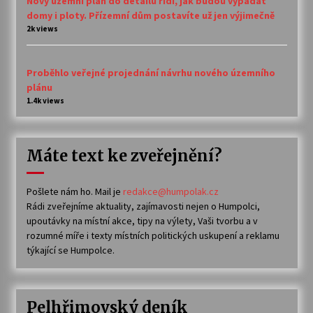
Nový územní plán do detailu řídí, jak budou vypadat
domy i ploty. Přízemní dům postavíte už jen výjimečně
2k views
Proběhlo veřejné projednání návrhu nového územního
plánu
1.4k views
Máte text ke zveřejnění?
Pošlete nám ho. Mail je
redakce@humpolak.cz
Rádi zveřejníme aktuality, zajímavosti nejen o Humpolci,
upoutávky na místní akce, tipy na výlety, Vaši tvorbu a v
rozumné míře i texty místních politických uskupení a reklamu
týkající se Humpolce.
Pelhřimovský deník