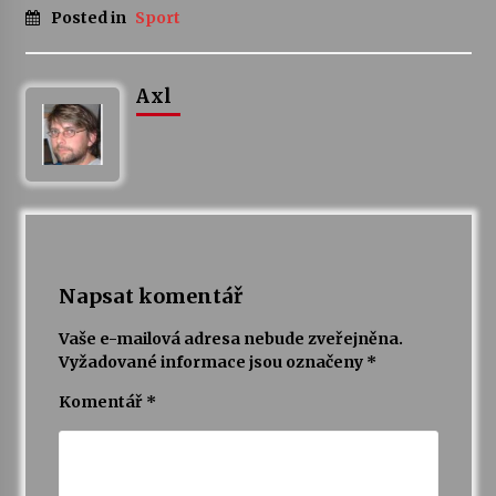
Posted in
Sport
Za kulturou kousek za Humpolec. V Želivě ožije
odkaz Josefa Čapka
Axl
13. 7. 2026
Varhanní recitál Michala Novenka v Klášteře
Želiv
3. 7. 2026
Napsat komentář
Vaše e-mailová adresa nebude zveřejněna.
Vyžadované informace jsou označeny
*
Komentář
*