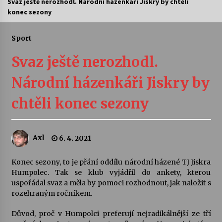
Svaz ještě nerozhodl. Národní házenkáři Jiskry by chtěli
konec sezony
Divadélka pro děti: Kašpárek v dračí jeskyni
10. 8. 2026
Sport
Svaz ještě nerozhodl.
Letní koncerty ve Stromovce: Ars Camerata a
Sukuba Ensemble
Národní házenkáři Jiskry by
4. 8. 2026
chtěli konec sezony
Vernisáž výstavy Josefíny Duškové: Stávám se
kapkou
30. 7. 2026
Axl
6. 4. 2021
Veselí muzikanti
Konec sezony, to je přání oddílu národní házené TJ Jiskra
30. 7. 2026
Humpolec. Tak se klub vyjádřil do ankety, kterou
uspořádal svaz a měla by pomoci rozhodnout, jak naložit s
rozehraným ročníkem.
Pozvánka na integrační festival Quijotova
šedesátka: 28. 7.–1. 8. 2026
Důvod, proč v Humpolci preferují nejradikálnější ze tří
28. 7. 2026