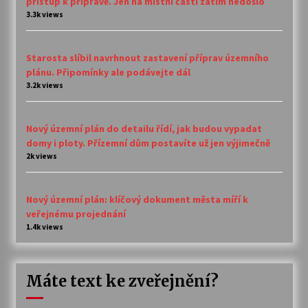
přístup k přípravě. Jen na místní části zatím nedošlo
3.3k views
Starosta slíbil navrhnout zastavení příprav územního
plánu. Připomínky ale podávejte dál
3.2k views
Nový územní plán do detailu řídí, jak budou vypadat
domy i ploty. Přízemní dům postavíte už jen výjimečně
2k views
Nový územní plán: klíčový dokument města míří k
veřejnému projednání
1.4k views
Máte text ke zveřejnění?