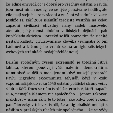
že jedině oni vědí, co je dobré pro všechny ostatní. Pravda,
jsou mezi nimi rozdíly, co se týče používané taktiky, ale
Varhanní recitál Michala Novenka v Klášteře
cíle mají stejné – rozvrácení a zničení západní civilizace.
Želiv
Jestliže 11. září 2001 islámští teroristé vystrčili na celou
3. 7. 2026
západní civilizaci ohyzdný nahý zadek masového
atentátu, jaký nemá obdobu v lidských dějinách, pak
Petr Adamec – Malovaný svět
kupříkladu aktivista Piorecký se liší pouze tím, že si ještě
30. 6. 2026
nestáhl kalhoty civilizovaného člověka (sympatie k bin
Ládinovi a k činu jeho vrahů se na antiglobalistických
webových stránkách nedají přehlédnout).
Dalším společným rysem extremistů je totožná lstivá
taktika, kterou používají vůči naivním demokratům.
Komunisté se dělí o moc, jenom když musejí, prozradil
Pavlu Tigridovi exkomunista Mlynář, když v exilu
vzpomínali, jak do roku 1948 ostatní politické strany věřily
slibům KSČ. Dnes se nám tvrdí, že teroristé, kteří napadli
USA, nemají s islámem nic společného – jenom takovou
maličkost – islám sám. Je to totéž, jako když před rokem
pan Piorecký v televizi tvrdil, že antiglobalisté nemají s
násilím v pražských ulicích nic společného – že se vždy