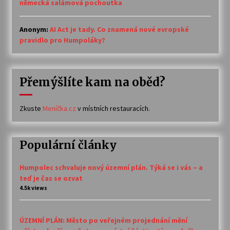
německá salámová pochoutka
Anonym
:
AI Act je tady. Co znamená nové evropské
pravidlo pro Humpoláky?
Přemýšlíte kam na oběd?
Zkuste
Meníčka.cz
v místních restauracích.
Populární články
Humpolec schvaluje nový územní plán. Týká se i vás – a
teď je čas se ozvat
4.5k views
ÚZEMNÍ PLÁN: Město po veřejném projednání mění