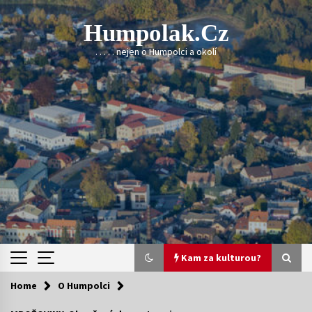
Skip
to
Humpolak.cz
content
. . . . . nejen o Humpolci a okolí
Kam za kulturou?
Home
O Humpolci
Kam za kulturou?