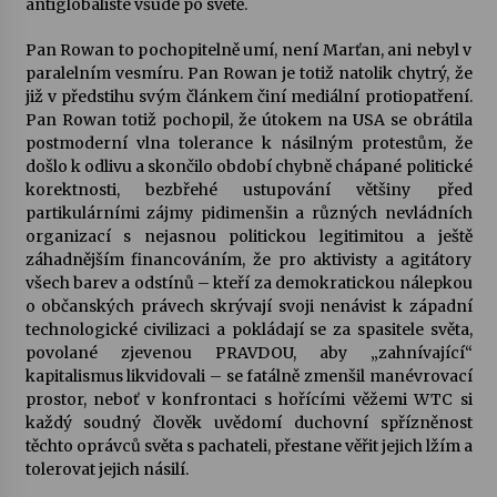
antiglobalisté všude po světě.
Pan Rowan to pochopitelně umí, není Marťan, ani nebyl v
paralelním vesmíru. Pan Rowan je totiž natolik chytrý, že
již v předstihu svým článkem činí mediální protiopatření.
Pan Rowan totiž pochopil, že útokem na USA se obrátila
postmoderní vlna tolerance k násilným protestům, že
došlo k odlivu a skončilo období chybně chápané politické
korektnosti, bezbřehé ustupování většiny před
partikulárními zájmy pidimenšin a různých nevládních
organizací s nejasnou politickou legitimitou a ještě
záhadnějším financováním, že pro aktivisty a agitátory
všech barev a odstínů – kteří za demokratickou nálepkou
o občanských právech skrývají svoji nenávist k západní
technologické civilizaci a pokládají se za spasitele světa,
povolané zjevenou PRAVDOU, aby „zahnívající“
kapitalismus likvidovali – se fatálně zmenšil manévrovací
prostor, neboť v konfrontaci s hořícími věžemi WTC si
každý soudný člověk uvědomí duchovní spřízněnost
těchto oprávců světa s pachateli, přestane věřit jejich lžím a
tolerovat jejich násilí.