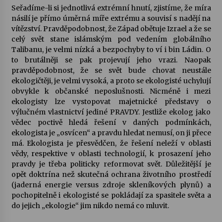
Seřadíme-li si jednotlivá extrémní hnutí, zjistíme, že míra
násilí je přímo úměrná míře extrému a souvisí s nadějí na
vítězství. Pravděpodobnost, že Západ obětuje Izrael a že se
celý svět stane islámským pod vedením globálního
Talibanu, je velmi nízká a bezpochyby to ví i bin Ládin. O
to brutálněji se pak projevují jeho vrazi. Naopak
pravděpodobnost, že se svět bude chovat neustále
ekologičtěji, je velmi vysoká, a proto se ekologisté uchylují
obvykle k občanské neposlušnosti. Nicméně i mezi
ekologisty lze vystopovat majetnické představy o
výlučném vlastnictví jediné PRAVDY. Jestliže ekolog jako
vědec poctivě hledá řešení v daných podmínkách,
ekologista je „osvícen“ a pravdu hledat nemusí, on ji přece
má. Ekologista je přesvědčen, že řešení neleží v oblasti
vědy, respektive v oblasti technologií, k prosazení jeho
pravdy je třeba politicky reformovat svět. Důležitější je
opět doktrína než skutečná ochrana životního prostředí
(jaderná energie versus zdroje skleníkových plynů) a
pochopitelně i ekologisté se pokládají za spasitele světa a
do jejich „ekologie“ jim nikdo nemá co mluvit.