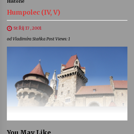
Historie
Humpolec (IV, V)
St Říj 17 , 2001
od Vladimíra Staňka Post Views: 1
You May Like