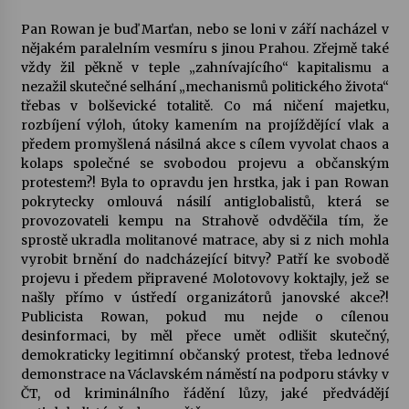
Pan Rowan je buď Marťan, nebo se loni v září nacházel v
nějakém paralelním vesmíru s jinou Prahou. Zřejmě také
vždy žil pěkně v teple „zahnívajícího“ kapitalismu a
nezažil skutečné selhání „mechanismů politického života“
třebas v bolševické totalitě. Co má ničení majetku,
rozbíjení výloh, útoky kamením na projíždějící vlak a
předem promyšlená násilná akce s cílem vyvolat chaos a
kolaps společné se svobodou projevu a občanským
protestem?! Byla to opravdu jen hrstka, jak i pan Rowan
pokrytecky omlouvá násilí antiglobalistů, která se
provozovateli kempu na Strahově odvděčila tím, že
sprostě ukradla molitanové matrace, aby si z nich mohla
vyrobit brnění do nadcházející bitvy? Patří ke svobodě
projevu i předem připravené Molotovovy koktajly, jež se
našly přímo v ústředí organizátorů janovské akce?!
Publicista Rowan, pokud mu nejde o cílenou
desinformaci, by měl přece umět odlišit skutečný,
demokraticky legitimní občanský protest, třeba lednové
demonstrace na Václavském náměstí na podporu stávky v
ČT, od kriminálního řádění lůzy, jaké předvádějí