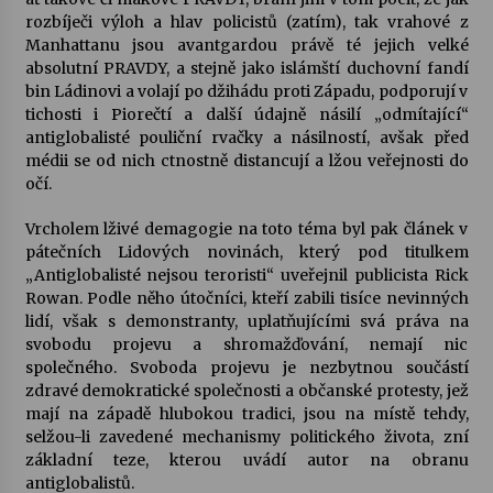
rozbíječi výloh a hlav policistů (zatím), tak vrahové z
Manhattanu jsou avantgardou právě té jejich velké
absolutní PRAVDY, a stejně jako islámští duchovní fandí
bin Ládinovi a volají po džihádu proti Západu, podporují v
tichosti i Piorečtí a další údajně násilí „odmítající“
antiglobalisté pouliční rvačky a násilností, avšak před
médii se od nich ctnostně distancují a lžou veřejnosti do
očí.
Vrcholem lživé demagogie na toto téma byl pak článek v
pátečních Lidových novinách, který pod titulkem
„Antiglobalisté nejsou teroristi“ uveřejnil publicista Rick
Rowan. Podle něho útočníci, kteří zabili tisíce nevinných
lidí, však s demonstranty, uplatňujícími svá práva na
svobodu projevu a shromažďování, nemají nic
společného. Svoboda projevu je nezbytnou součástí
zdravé demokratické společnosti a občanské protesty, jež
mají na západě hlubokou tradici, jsou na místě tehdy,
selžou-li zavedené mechanismy politického života, zní
základní teze, kterou uvádí autor na obranu
antiglobalistů.