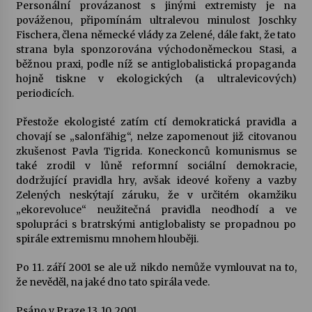
Personální provázanost s jinými extremisty je na
pováženou, připomínám ultralevou minulost Joschky
Fischera, člena německé vlády za Zelené, dále fakt, že tato
strana byla sponzorována východoněmeckou Stasi, a
běžnou praxi, podle níž se antiglobalistická propaganda
hojně tiskne v ekologických (a ultralevicových)
periodicích.
Přestože ekologisté zatím ctí demokratická pravidla a
chovají se „salonfähig“, nelze zapomenout již citovanou
zkušenost Pavla Tigrida. Koneckonců komunismus se
také zrodil v lůně reformní sociální demokracie,
dodržující pravidla hry, avšak ideové kořeny a vazby
Zelených neskýtají záruku, že v určitém okamžiku
„ekorevoluce“ neužitečná pravidla neodhodí a ve
spolupráci s bratrskými antiglobalisty se propadnou po
spirále extremismu mnohem hlouběji.
Po 11. září 2001 se ale už nikdo nemůže vymlouvat na to,
že nevěděl, na jaké dno tato spirála vede.
Psáno v Praze 13. 10. 2001