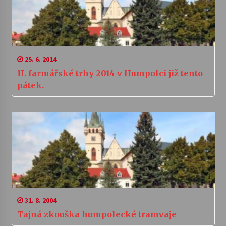
25. 6. 2014
II. farmářské trhy 2014 v Humpolci již tento
pátek.
31. 8. 2004
Tajná zkouška humpolecké tramvaje