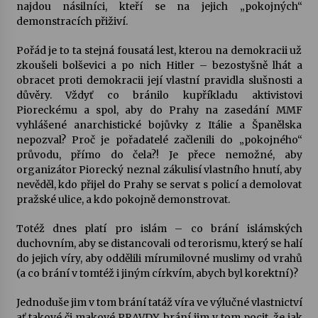
najdou násilníci, kteří se na jejich „pokojných“
demonstracích přiživí.
Pořád je to ta stejná fousatá lest, kterou na demokracii už
zkoušeli bolševici a po nich Hitler – bezostyšně lhát a
obracet proti demokracii její vlastní pravidla slušnosti a
důvěry. Vždyť co bránilo kupříkladu aktivistovi
Pioreckému a spol, aby do Prahy na zasedání MMF
vyhlášené anarchistické bojůvky z Itálie a Španělska
nepozval? Proč je pořadatelé začlenili do „pokojného“
průvodu, přímo do čela?! Je přece nemožné, aby
organizátor Piorecký neznal zákulisí vlastního hnutí, aby
nevěděl, kdo přijel do Prahy se servat s policí a demolovat
pražské ulice, a kdo pokojně demonstrovat.
Totéž dnes platí pro islám – co brání islámských
duchovním, aby se distancovali od terorismu, který se halí
do jejich víry, aby oddělili mírumilovné muslimy od vrahů
(a co brání v tomtéž i jiným církvím, abych byl korektní)?
Jednoduše jim v tom brání tatáž víra ve výlučné vlastnictví
ať takové či makové PRAVDY, brání jim v tom pocit, že jak