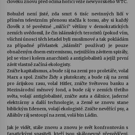
člověku znovu před očima hořící věže newyorského WTC.
Votavžatský ploty
Bohužel není jisté, zda smrt 6 tisíc nevinných lidí v
23. 7. 2026
přímém televizním přenosu stačila k tomu, aby si každý
člověk z té pověstné „mlčící“ většiny v demokratických
zemích uvědomil, že čin islámských teroristů (pokud vím,
všichni únosci těch letadel byli muslimové a tak pokládám
Letní koncerty ve Stromovce: Rufus Miller
za případné přívlastek „islámští“ používat) je pouze
22. 7. 2026
obnaženým dnem extremismu, nejnižším závitem spirály,
jež se vine i kolem anarchistů a antiglobalistů a jejíž první
závit vlastně začíná ekologisty.
Vysočinka
Zničte kapitalismus, a bude ráj na zemi pro proletáře, volal
17. 7. 2026
Marx a spol. Zničte Židy a plutokraty, a bude ráj na zemi
pro árijskou rasu, volal Hitler, zničte Světovou banku a
Mezinárodní měnový fond, a bude ráj v zemích třetího
Ozvěny prázdnin
světa, volají antiglobalisté, zničte auta a dálnice, jaderné
14. 7. 2026
elektrárny a další technologie, a Země se znovu stane
biblickým Edenem, volají ekologisté. Zničte nevěřící psy, a
Alláhův ráj sestoupí na zemi, volá bin Ládin.
Za kulturou kousek za Humpolec. V Želivě ožije
Jak je vidět, stále znovu a znovu je svět konfrontován s
odkaz Josefa Čapka
fanatickými spasiteli, kteří jsou skálopevně přesvědčeni,
13. 7. 2026