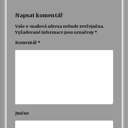
Napsat komentář
Vaše e-mailová adresa nebude zveřejněna.
Vyžadované informace jsou označeny
*
Komentář
*
Jméno