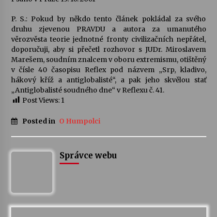
P. S.: Pokud by někdo tento článek pokládal za svého
druhu zjevenou PRAVDU a autora za umanutého
věrozvěsta teorie jednotné fronty civilizačních nepřátel,
doporučuji, aby si přečetl rozhovor s JUDr. Miroslavem
Marešem, soudním znalcem v oboru extremismu, otištěný
v čísle 40 časopisu Reflex pod názvem „Srp, kladivo,
hákový kříž a antiglobalisté“, a pak jeho skvělou stať
„Antiglobalisté soudného dne“ v Reflexu č. 41.
Post Views:
1
Posted in
O Humpolci
Správce webu