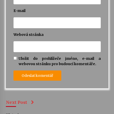
E-mail
Webová stránka
Uložit do prohlížeče jméno, e-mail a
webovou stránku pro budoucí komentáře.
Next Post