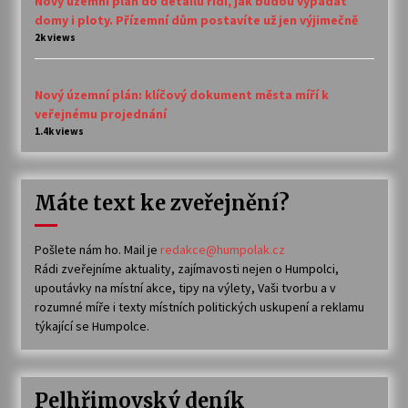
Nový územní plán do detailu řídí, jak budou vypadat
domy i ploty. Přízemní dům postavíte už jen výjimečně
2k views
Nový územní plán: klíčový dokument města míří k
veřejnému projednání
1.4k views
Máte text ke zveřejnění?
Pošlete nám ho. Mail je
redakce@humpolak.cz
Rádi zveřejníme aktuality, zajímavosti nejen o Humpolci,
upoutávky na místní akce, tipy na výlety, Vaši tvorbu a v
rozumné míře i texty místních politických uskupení a reklamu
týkající se Humpolce.
Pelhřimovský deník