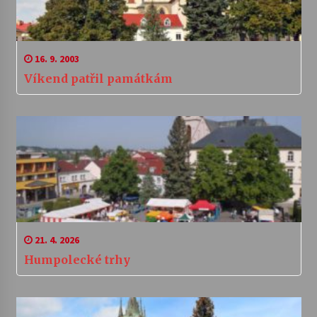
16. 9. 2003
Víkend patřil památkám
21. 4. 2026
Humpolecké trhy