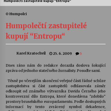
Humpolečtí zastupitelé kupují “Entropu“
Letní koncerty ve Stromovce: Ars Camerata a
Sukuba Ensemble
O Humpolci
4. 8. 2026
Humpolečtí zastupitelé
Vernisáž výstavy Josefíny Duškové: Stávám se
kupují “Entropu“
kapkou
30. 7. 2026
Karel Kratochvíl
25. 6. 2009
5
Veselí muzikanti
30. 7. 2026
Dnes ráno nám do redakce dorazila doslova šokující
zpráva od jednoho statečného žurnalisty. Posuďte sami.
Pozvánka na integrační festival Quijotova
šedesátka: 28. 7.–1. 8. 2026
Těsně po včerejším skončení veřejné části řádné schůze
28. 7. 2026
zastupitelstva si část zastupitelů odhlasovala záměr
odkoupit od známého výtvarníka Davida Černého jeho
kontroverzní dílo Entropa, které donedávna "zdobilo"
Letní koncerty ve Stromovce: Kolchoz a
prostory bruselského europarlamentu. Podle dostupných
Jenakaši
informací by tento zvrácený symbol dekadence,
28. 7. 2026