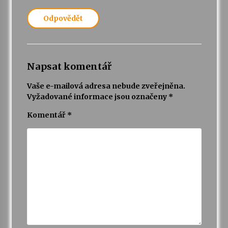
Odpovědět
Napsat komentář
Vaše e-mailová adresa nebude zveřejněna.
Vyžadované informace jsou označeny
*
Komentář
*