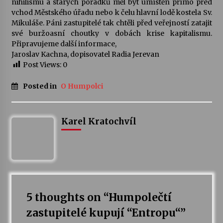
nihilismu a starých pořádků měl být umístěn přímo před
vchod Městského úřadu nebo k čelu hlavní lodě kostela Sv.
Votavžatský ploty
Mikuláše. Páni zastupitelé tak chtěli před veřejností zatajit
23. 7. 2026
své buržoasní choutky v dobách krise kapitalismu.
Připravujeme další informace,
Jaroslav Kachna, dopisovatel Radia Jerevan
Post Views:
0
Letní koncerty ve Stromovce: Rufus Miller
22. 7. 2026
Posted in
O Humpolci
Vysočinka
Karel Kratochvíl
17. 7. 2026
Ozvěny prázdnin
14. 7. 2026
5 thoughts on “
Humpolečtí
Za kulturou kousek za Humpolec. V Želivě ožije
odkaz Josefa Čapka
zastupitelé kupují “Entropu“
”
13. 7. 2026