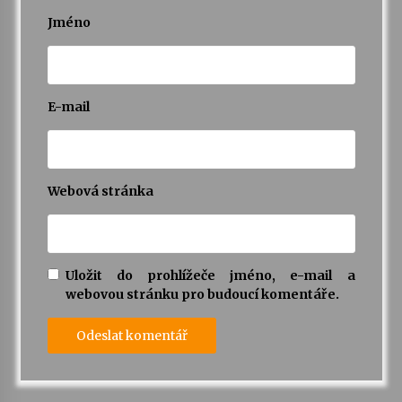
Jméno
E-mail
Webová stránka
Uložit do prohlížeče jméno, e-mail a
webovou stránku pro budoucí komentáře.