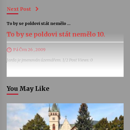
Next Post
To by se poldovi stát nemělo ...
To by se poldovi stát nemělo 10.
Pá Čvn 26 , 2009
Jarda je jmenován územářem. 1/2 Post Views: 0
You May Like