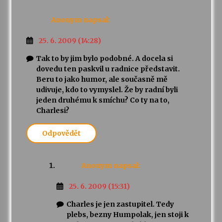
Anonym
napsal:
Varhanní recitál Michala Novenka v Klášteře
Želiv
25. 6. 2009 (14:28)
3. 7. 2026
Tak to by jim bylo podobné. A docela si
dovedu ten paskvil u radnice představit.
Petr Adamec – Malovaný svět
Beru to jako humor, ale současně mě
30. 6. 2026
udivuje, kdo to vymyslel. Že by radní byli
jeden druhému k smíchu? Co ty na to,
Charlesi?
Odpovědět
Anonym
napsal:
25. 6. 2009 (15:31)
Charles je jen zastupitel. Tedy
plebs, bezny Humpolak, jen stoji k