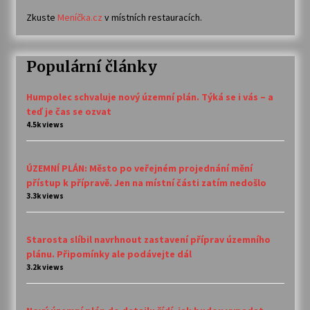
Zkuste
Meníčka.cz
v místních restauracích.
Populární články
Humpolec schvaluje nový územní plán. Týká se i vás – a
teď je čas se ozvat
4.5k views
ÚZEMNÍ PLÁN: Město po veřejném projednání mění
přístup k přípravě. Jen na místní části zatím nedošlo
3.3k views
Starosta slíbil navrhnout zastavení příprav územního
plánu. Připomínky ale podávejte dál
3.2k views