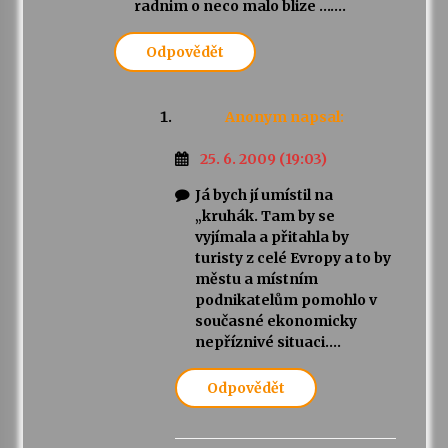
radnim o neco malo blize …….
Odpovědět
Anonym
napsal:
25. 6. 2009 (19:03)
Já bych jí umístil na
„kruhák. Tam by se
vyjímala a přitahla by
turisty z celé Evropy a to by
městu a místním
podnikatelům pomohlo v
současné ekonomicky
nepříznivé situaci….
Odpovědět