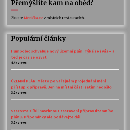
Přemýšlíte kam na oběd?
Zkuste
Meníčka.cz
v místních restauracích.
Populární články
Humpolec schvaluje nový územní plán. Týká se i vás – a
teď je čas se ozvat
4.4k views
ÚZEMNÍ PLÁN: Město po veřejném projednání mění
přístup k přípravě. Jen na místní části zatím nedošlo
3.2k views
Starosta slíbil navrhnout zastavení příprav územního
plánu. Připomínky ale podávejte dál
3.2k views