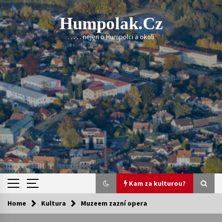
Skip
to
Humpolak.cz
content
. . . . . nejen o Humpolci a okolí
Kam za kulturou?
Home
Kultura
Muzeem zazní opera
Kam za kulturou?