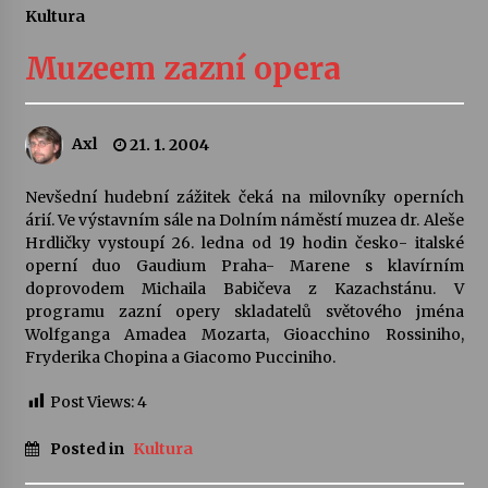
Kultura
Letní koncerty ve Stromovce: Ars Camerata a
Sukuba Ensemble
Muzeem zazní opera
4. 8. 2026
Vernisáž výstavy Josefíny Duškové: Stávám se
Axl
21. 1. 2004
kapkou
30. 7. 2026
Nevšední hudební zážitek čeká na milovníky operních
árií. Ve výstavním sále na Dolním náměstí muzea dr. Aleše
Veselí muzikanti
Hrdličky vystoupí 26. ledna od 19 hodin česko- italské
30. 7. 2026
operní duo Gaudium Praha- Marene s klavírním
doprovodem Michaila Babičeva z Kazachstánu. V
programu zazní opery skladatelů světového jména
Wolfganga Amadea Mozarta, Gioacchino Rossiniho,
Pozvánka na integrační festival Quijotova
šedesátka: 28. 7.–1. 8. 2026
Fryderika Chopina a Giacomo Pucciniho.
28. 7. 2026
Post Views:
4
Letní koncerty ve Stromovce: Kolchoz a
Posted in
Kultura
Jenakaši
28. 7. 2026