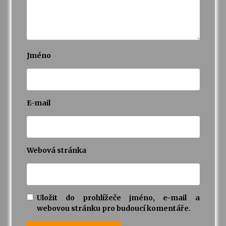
Varhanní recitál Michala Novenka v Klášteře
Želiv
3. 7. 2026
Jméno
Petr Adamec – Malovaný svět
30. 6. 2026
E-mail
Webová stránka
Uložit do prohlížeče jméno, e-mail a
webovou stránku pro budoucí komentáře.