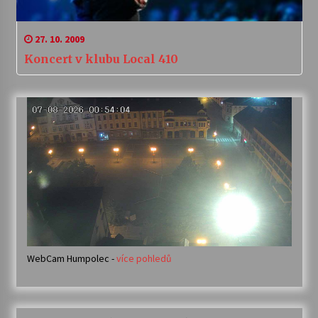
27. 10. 2009
Koncert v klubu Local 410
WebCam Humpolec -
více pohledů