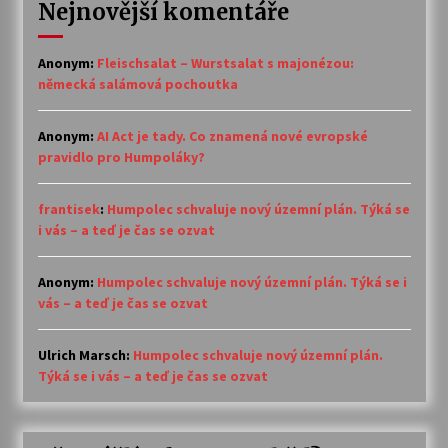
Nejnovější komentáře
Anonym
:
Fleischsalat – Wurstsalat s majonézou:
německá salámová pochoutka
Anonym
:
AI Act je tady. Co znamená nové evropské
pravidlo pro Humpoláky?
frantisek
:
Humpolec schvaluje nový územní plán. Týká se
i vás – a teď je čas se ozvat
Anonym
:
Humpolec schvaluje nový územní plán. Týká se i
vás – a teď je čas se ozvat
Ulrich Marsch
:
Humpolec schvaluje nový územní plán.
Týká se i vás – a teď je čas se ozvat