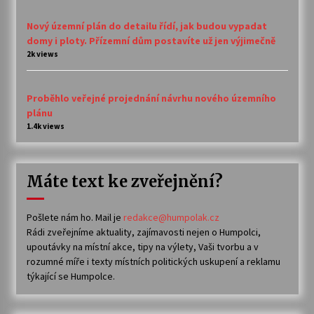
Nový územní plán do detailu řídí, jak budou vypadat
domy i ploty. Přízemní dům postavíte už jen výjimečně
2k views
Proběhlo veřejné projednání návrhu nového územního
plánu
1.4k views
Máte text ke zveřejnění?
Pošlete nám ho. Mail je
redakce@humpolak.cz
Rádi zveřejníme aktuality, zajímavosti nejen o Humpolci,
upoutávky na místní akce, tipy na výlety, Vaši tvorbu a v
rozumné míře i texty místních politických uskupení a reklamu
týkající se Humpolce.