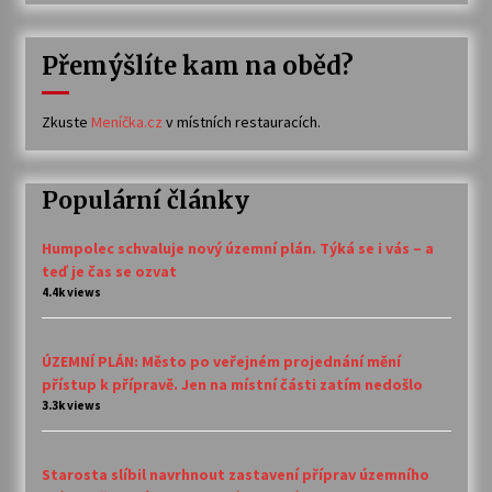
Přemýšlíte kam na oběd?
Zkuste
Meníčka.cz
v místních restauracích.
Populární články
Humpolec schvaluje nový územní plán. Týká se i vás – a
teď je čas se ozvat
4.4k views
ÚZEMNÍ PLÁN: Město po veřejném projednání mění
přístup k přípravě. Jen na místní části zatím nedošlo
3.3k views
Starosta slíbil navrhnout zastavení příprav územního