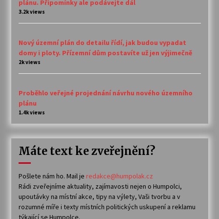
plánu. Připomínky ale podávejte dál
3.2k views
Nový územní plán do detailu řídí, jak budou vypadat
domy i ploty. Přízemní dům postavíte už jen výjimečně
2k views
Proběhlo veřejné projednání návrhu nového územního
plánu
1.4k views
Máte text ke zveřejnění?
Pošlete nám ho. Mail je
redakce@humpolak.cz
Rádi zveřejníme aktuality, zajímavosti nejen o Humpolci,
upoutávky na místní akce, tipy na výlety, Vaši tvorbu a v
rozumné míře i texty místních politických uskupení a reklamu
týkající se Humpolce.