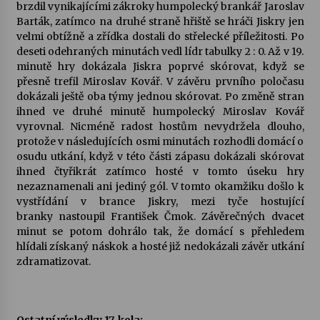
brzdil vynikajícími zákroky humpolecký brankář Jaroslav
Barták, zatímco na druhé straně hřiště se hráči Jiskry jen
Varhanní recitál Michala Novenka v Klášteře
velmi obtížně a zřídka dostali do střelecké příležitosti. Po
Želiv
deseti odehraných minutách vedl lídr tabulky 2 : 0. Až v 19.
3. 7. 2026
minutě hry dokázala Jiskra poprvé skórovat, když se
přesně trefil Miroslav Kovář. V závěru prvního poločasu
dokázali ještě oba týmy jednou skórovat. Po změně stran
Petr Adamec – Malovaný svět
ihned ve druhé minutě humpolecký Miroslav Kovář
30. 6. 2026
vyrovnal. Nicméně radost hostům nevydržela dlouho,
protože v následujících osmi minutách rozhodli domácí o
osudu utkání, když v této části zápasu dokázali skórovat
ihned čtyřikrát zatímco hosté v tomto úseku hry
nezaznamenali ani jediný gól. V tomto okamžiku došlo k
vystřídání v brance Jiskry, mezi tyče hostující
branky nastoupil František Čmok. Závěrečných dvacet
minut se potom dohrálo tak, že domácí s přehledem
hlídali získaný náskok a hosté již nedokázali závěr utkání
zdramatizovat.