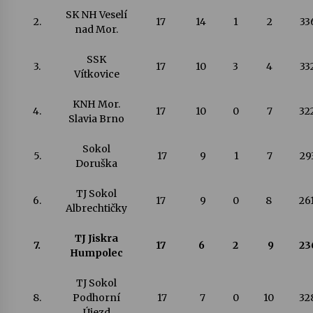
SK NH Veselí
2.
17
14
1
2
33
nad Mor.
SSK
3.
17
10
3
4
33
Vítkovice
KNH Mor.
4.
17
10
0
7
32
Slavia Brno
Sokol
5.
17
9
1
7
29
Doruška
TJ Sokol
6.
17
9
0
8
26
Albrechtičky
TJ Jiskra
7.
17
6
2
9
23
Humpolec
TJ Sokol
8.
Podhorní
17
7
0
10
32
Újezd