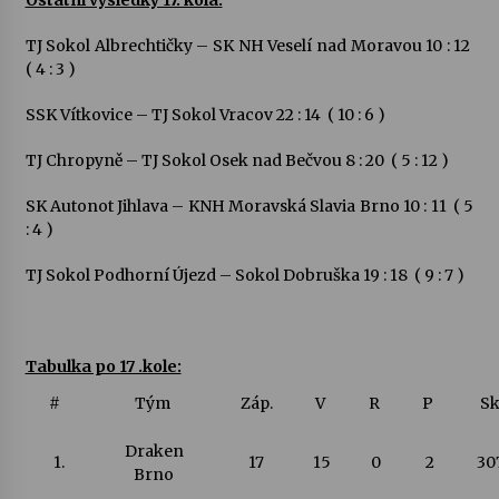
Ostatní výsledky 17. kola:
TJ Sokol Albrechtičky – SK NH Veselí nad Moravou 10 : 12
( 4 : 3 )
SSK Vítkovice – TJ Sokol Vracov 22 : 14 ( 10 : 6 )
TJ Chropyně – TJ Sokol Osek nad Bečvou 8 : 20 ( 5 : 12 )
SK Autonot Jihlava – KNH Moravská Slavia Brno 10 : 11 ( 5
: 4 )
TJ Sokol Podhorní Újezd – Sokol Dobruška 19 : 18 ( 9 : 7 )
Tabulka po 17 .kole:
#
Tým
Záp.
V
R
P
S
Draken
1.
17
15
0
2
30
Brno