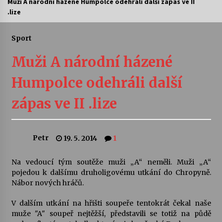
Muži A národní házené Humpolce odehráli další zápas ve II
.lize
Letní koncerty ve Stromovce: Ars Camerata a
Sukuba Ensemble
4. 8. 2026
Sport
Muži A národní házené
Vernisáž výstavy Josefíny Duškové: Stávám se
kapkou
Humpolce odehráli další
30. 7. 2026
zápas ve II .lize
Veselí muzikanti
30. 7. 2026
Petr
19. 5. 2014
1
Pozvánka na integrační festival Quijotova
šedesátka: 28. 7.–1. 8. 2026
Na vedoucí tým soutěže muži „A“ neměli. Muži „A“
28. 7. 2026
pojedou k dalšímu druholigovému utkání do Chropyně.
Nábor nových hráčů.
Letní koncerty ve Stromovce: Kolchoz a
V dalším utkání na hřišti soupeře tentokrát čekal naše
Jenakaši
muže "A" soupeř nejtěžší, představili se totiž na půdě
28. 7. 2026