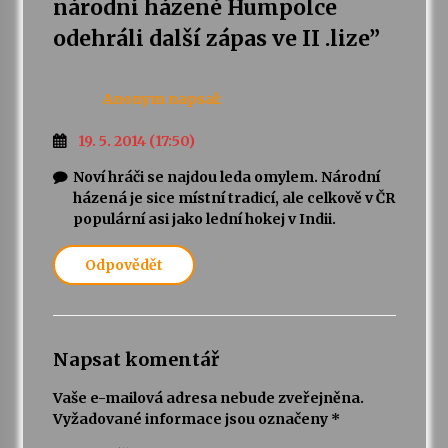
národní házené Humpolce
odehráli další zápas ve II .lize
”
Anonym
napsal:
19. 5. 2014 (17:50)
Noví hráči se najdou leda omylem. Národní
házená je sice místní tradicí, ale celkově v ČR
populární asi jako lední hokej v Indii.
Odpovědět
Napsat komentář
Vaše e-mailová adresa nebude zveřejněna.
Vyžadované informace jsou označeny
*