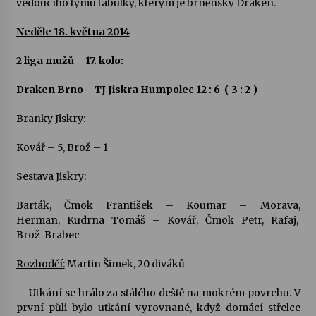
vedoucího týmu tabulky, kterým je brněnský Draken.
Votavžatský ploty
Neděle 18. května 2014
23. 7. 2026
2 liga mužů – 17. kolo:
Draken Brno – TJ Jiskra Humpolec 12 : 6 ( 3 : 2 )
Letní koncerty ve Stromovce: Rufus Miller
22. 7. 2026
Branky Jiskry:
Kovář – 5, Brož – 1
Vysočinka
17. 7. 2026
Sestava Jiskry:
Barták, Čmok František – Koumar – Morava,
Herman, Kudrna Tomáš – Kovář, Čmok Petr, Rafaj,
Ozvěny prázdnin
Brož Brabec
14. 7. 2026
Rozhodčí:
Martin Šimek, 20 diváků
Za kulturou kousek za Humpolec. V Želivě ožije
Utkání se hrálo za stálého deště na mokrém povrchu. V
odkaz Josefa Čapka
první půli bylo utkání vyrovnané, když domácí střelce
13. 7. 2026