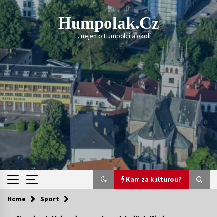
Skip
to
Humpolak.cz
content
. . . . . nejen o Humpolci a okolí
Kam za kulturou?
Home
Sport
Kam za kulturou?