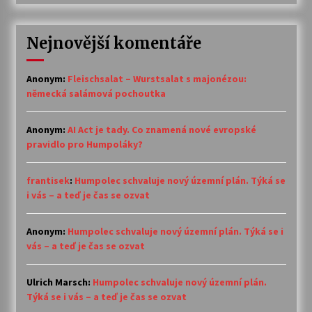
Nejnovější komentáře
Anonym
:
Fleischsalat – Wurstsalat s majonézou:
německá salámová pochoutka
Anonym
:
AI Act je tady. Co znamená nové evropské
pravidlo pro Humpoláky?
frantisek
:
Humpolec schvaluje nový územní plán. Týká se
i vás – a teď je čas se ozvat
Anonym
:
Humpolec schvaluje nový územní plán. Týká se i
vás – a teď je čas se ozvat
Ulrich Marsch
:
Humpolec schvaluje nový územní plán.
Týká se i vás – a teď je čas se ozvat