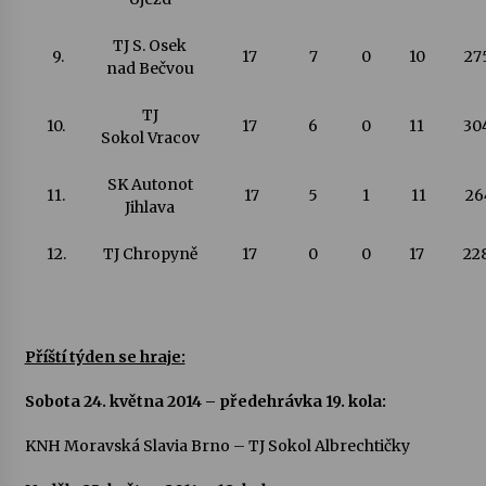
TJ S. Osek
9.
17
7
0
10
27
nad Bečvou
TJ
10.
17
6
0
11
30
Sokol Vracov
SK Autonot
11.
17
5
1
11
26
Jihlava
12.
TJ Chropyně
17
0
0
17
22
Příští týden se hraje:
Sobota 24. května 2014 – předehrávka 19. kola:
KNH Moravská Slavia Brno – TJ Sokol Albrechtičky