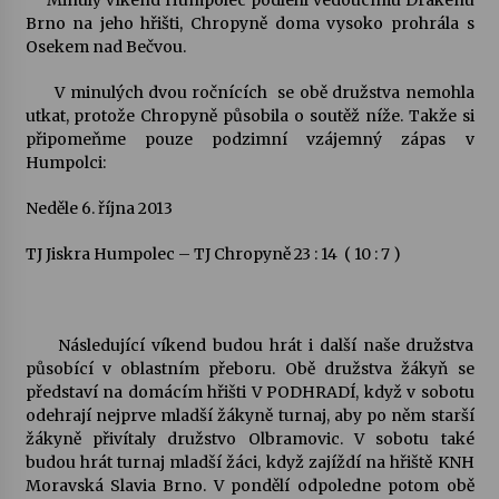
Minulý víkend Humpolec podlehl vedoucímu Drakenu
Brno na jeho hřišti, Chropyně doma vysoko prohrála s
Osekem nad Bečvou.
V minulých dvou ročnících se obě družstva nemohla
utkat, protože Chropyně působila o soutěž níže. Takže si
připomeňme pouze podzimní vzájemný zápas v
Humpolci:
Neděle 6. října 2013
TJ Jiskra Humpolec – TJ Chropyně 23 : 14 ( 10 : 7 )
Následující víkend budou hrát i další naše družstva
působící v oblastním přeboru. Obě družstva žákyň se
představí na domácím hřišti V PODHRADÍ, když v sobotu
odehrají nejprve mladší žákyně turnaj, aby po něm starší
žákyně přivítaly družstvo Olbramovic. V sobotu také
budou hrát turnaj mladší žáci, když zajíždí na hřiště KNH
Moravská Slavia Brno. V pondělí odpoledne potom obě