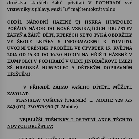
družstva starších žáků přivítají V PODHRADÍ své
vrstevníky z Jihlavy. Muži "B" mají tentokrát volno.
ODDÍL NÁRODNÍ HÁZENÉ TJ JISKRA HUMPOLEC
POŘÁDÁ NÁBOR DO NOVĚ VZNIKAJÍCÍCH DRUŽSTEV
ŽÁKYŇ A ŽÁKŮ. DĚTÍ, KTERÝCH SE TO TÝKÁ OBDRŽELY
VE ŠKOLE LETÁKY S INFORMACEMI K TOMUTO.
ÚVODNÍ TRÉNINK PROBĚHL VE ČTVRTEK 15. KVĚTNA
2014 OD 15.30 DO 16.30 HODIN NA HŘIŠTI HÁZENÉ V
HUMPOLCI V PODHRADÍ V ULICI JINDRÁČKOVÉ (MEZI
ZŠ HRADSKÁ HUMPOLEC A DĚTSKÝM DOPRAVNÍM
HŘIŠTĚM).
V PŘÍPADĚ ZÁJMU VAŠEHO DÍTĚTE MŮŽETE
ZAVOLAT:
STANISLAV VOŠICKÝ (TRENÉR)
….. MOBIL: 728 725
849 (O2), 730 575 950 (T-Mobile)
NEJBLIŽŠÍ TRÉNINKY I OSTATNÍ AKCE TĚCHTO
NOVÝCH DRUŽSTEV: