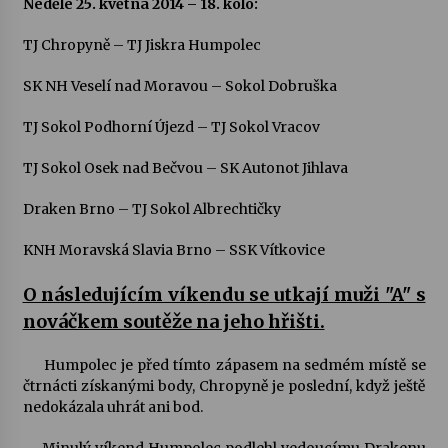
Neděle 25. května 2014 – 18. kolo:
TJ Chropyně – TJ Jiskra Humpolec
SK NH Veselí nad Moravou – Sokol Dobruška
TJ Sokol Podhorní Újezd – TJ Sokol Vracov
TJ Sokol Osek nad Bečvou – SK Autonot Jihlava
Draken Brno – TJ Sokol Albrechtičky
KNH Moravská Slavia Brno – SSK Vítkovice
O následujícím víkendu se utkají muži "A" s
nováčkem soutěže na jeho hřišti.
Humpolec je před tímto zápasem na sedmém místě se
čtrnácti získanými body, Chropyně je poslední, když ještě
nedokázala uhrát ani bod.